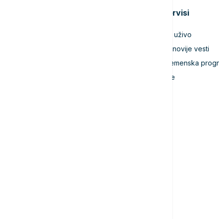
Teme
Servisi
Srbija
TV uživo
Evropa
Najnovije vesti
Svet
Vremenska prog
Biznis
Igre
Kultura
Sport
Magazin
Putovanja
Kolumne
Video
Crna Gora
Business Summit