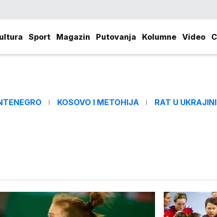
ultura
Sport
Magazin
Putovanja
Kolumne
Video
C
NTENEGRO
KOSOVO I METOHIJA
RAT U UKRAJINI