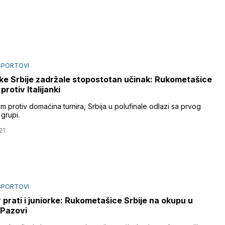
SPORTOVI
ke Srbije zadržale stopostotan učinak: Rukometašice
 protiv Italijanki
 protiv domaćina turnira, Srbija u polufinale odlazi sa prvog
grupi.
21
SPORTOVI
 prati i juniorke: Rukometašice Srbije na okupu u
 Pazovi