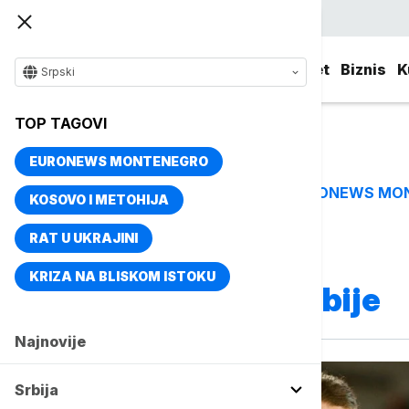
Srpski
Srbija
Evropa
Svet
Biznis
K
Srpski
TOP TAGOVI
EURONEWS MONTENEGRO
EURONEWS MO
TOP TAGOVI
KOSOVO I METOHIJA
RAT U UKRAJINI
Vise o temi
KRIZA NA BLISKOM ISTOKU
Rukometašice Srbije
Najnovije
Srbija