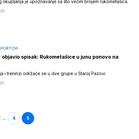
og okupljanja je upoznavanje sa što većim brojem rukometašica.
021
SPORTOVI
 objavio spisak: Rukometašice u junu ponovo na
ja i treninzi održaće se u dve grupe u Staroj Pazovi.
21
...
4
5