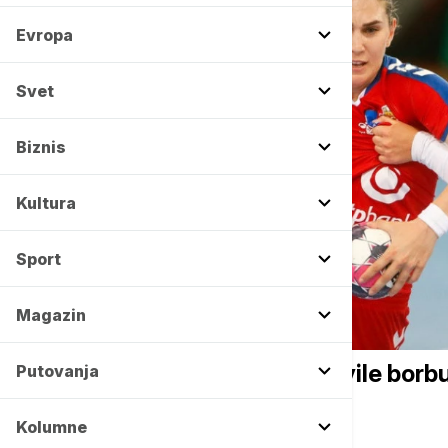
Evropa
Svet
Biznis
Kultura
Sport
Magazin
OSTALI SPORTOVI
Srpske rukometašice najavile borbu
Putovanja
Kolumne