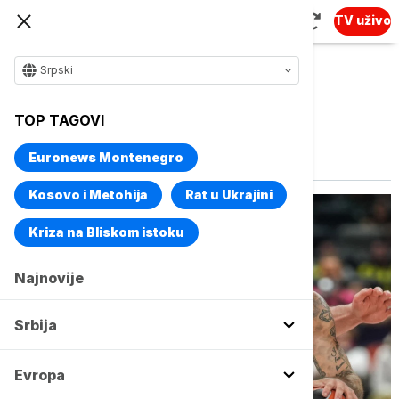
TV uživo
Srpski
TOP TAGOVI
Vise o temi
Plej-of Evrolige
Euronews Montenegro
Kosovo i Metohija
Rat u Ukrajini
Kriza na Bliskom istoku
Najnovije
Srbija
Evropa