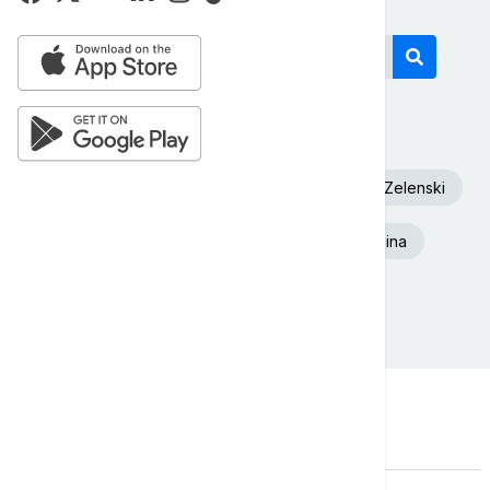
Današnji tagovi
Euronews Srbija
Dunav
Volodimir Zelenski
Toplotni talas
Beograd
Ukrajina
Aleksandar Vučić
Požar