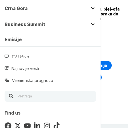
KOŠARKA
Crna Gora
Košarkaši Zvezde blizu plej-ofa
Evrolige: Šest teških koraka do
cilja, četiri gostovanja
Business Summit
Emisije
TOP TAGOVI
TV Uživo
Euronews Montenegro
Kosovo i Metohija
Najnovije vesti
Rat u Ukrajini
Kriza na Bliskom istoku
Vremenska prognoza
Find us