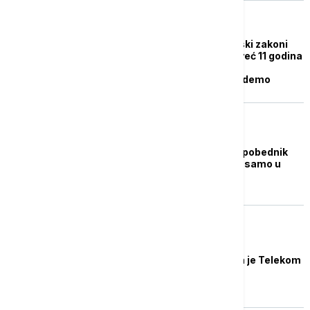
POLITIKA
Lučić: Usvojeni medijski zakoni
nisu ništa promenili, već 11 godina
smo vlasnici medija i
nastavićemo to da budemo
DRUŠTVO
Lučić: Telekom Srbija pobednik
komercijalne bitke ne samo u
Srbiji, već i u regionu
BIZNIS VESTI
Lučić: Čvrsti dokazi da je Telekom
jači nego ikad