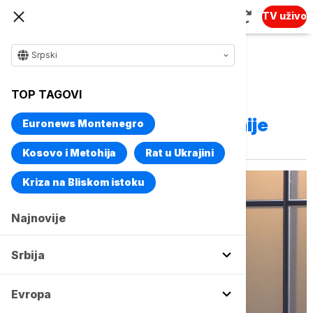
TV uživo
Srpski
TOP TAGOVI
Vise o temi
Generalni direktor kompanije
Euronews Montenegro
Telekom Srbija
Kosovo i Metohija
Rat u Ukrajini
Kriza na Bliskom istoku
Najnovije
Srbija
Evropa