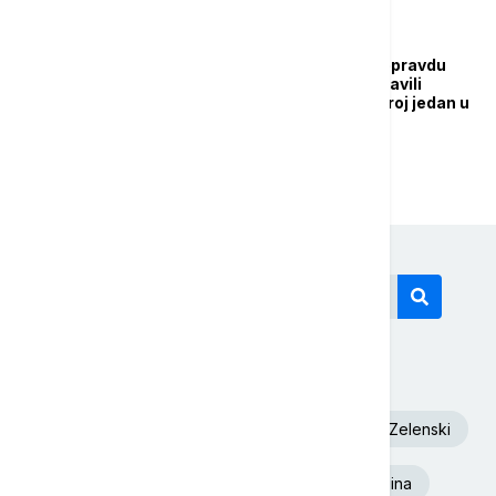
BIZNIS VESTI
Lučić: Ispravili smo nepravdu
staru 20 godina i postavili
Telekom na poziciju broj jedan u
Srbiji
Današnji tagovi
Euronews Srbija
Dunav
Volodimir Zelenski
Beograd
Toplotni talas
Ukrajina