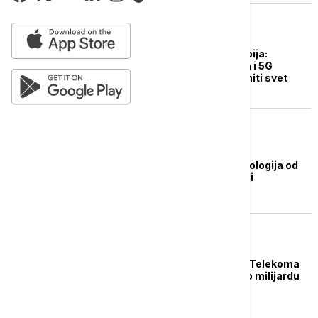
BIZNIS VESTI
Lučić za Euronews Srbija:
Veštačka inteligencija i 5G
tehnologija će promeniti svet
DRUŠTVO
Lučić najavio: 5G tehnologija od
sledeće godine u Srbiji
DRUŠTVO
Lučić: Pet startapova Telekoma
sa potencijalom preko milijardu
dolara