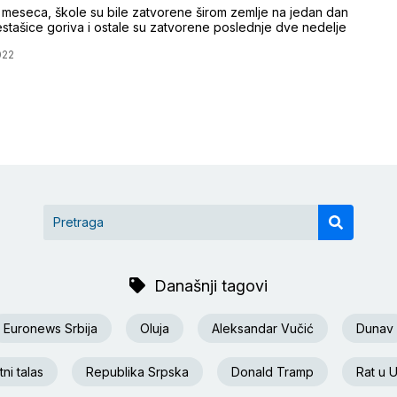
 meseca, škole su bile zatvorene širom zemlje na jedan dan
stašice goriva i ostale su zatvorene poslednje dve nedelje
022
Današnji tagovi
Euronews Srbija
Oluja
Aleksandar Vučić
Dunav
ni talas
Republika Srpska
Donald Tramp
Rat u U