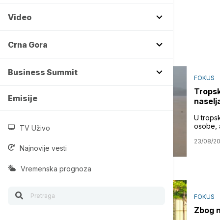
Video
Crna Gora
Business Summit
FOKUS
Tropsk
Emisije
naselj
U trops
osobe, a
TV Uživo
23/08/2
Najnovije vesti
Vremenska prognoza
FOKUS
Zbog n