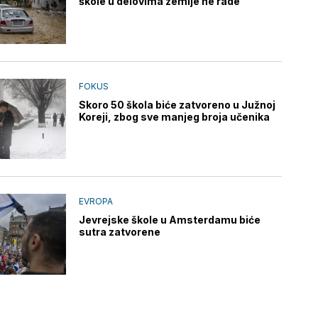
škole u delovima zemlje ne rade
FOKUS
Skoro 50 škola biće zatvoreno u Južnoj
Koreji, zbog sve manjeg broja učenika
EVROPA
Jevrejske škole u Amsterdamu biće
sutra zatvorene