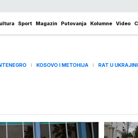
ultura
Sport
Magazin
Putovanja
Kolumne
Video
C
NTENEGRO
KOSOVO I METOHIJA
RAT U UKRAJINI