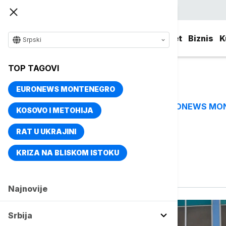
Srpski
Srbija
Evropa
Svet
Biznis
K
Srpski
TOP TAGOVI
EURONEWS MONTENEGRO
EURONEWS MO
TOP TAGOVI
KOSOVO I METOHIJA
RAT U UKRAJINI
Vise o temi
KRIZA NA BLISKOM ISTOKU
Zatvaranje škola
Najnovije
Srbija