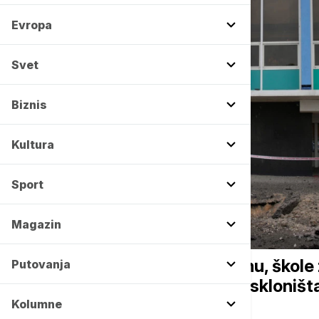
Evropa
Svet
Biznis
Kultura
Sport
Magazin
FOKUS
Izrael i dalje u ratnom režimu, ško
Putovanja
zemlje sem onih koje imaju skloništ
Kolumne