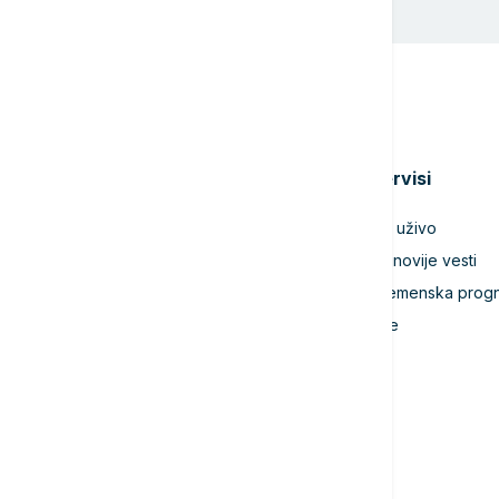
Teme
Servisi
Srbija
TV uživo
Evropa
Najnovije vesti
Svet
Vremenska prog
Biznis
Igre
Kultura
Sport
Magazin
Putovanja
Kolumne