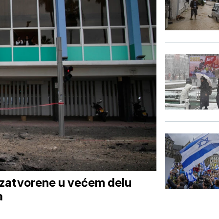
le zatvorene u većem delu
a