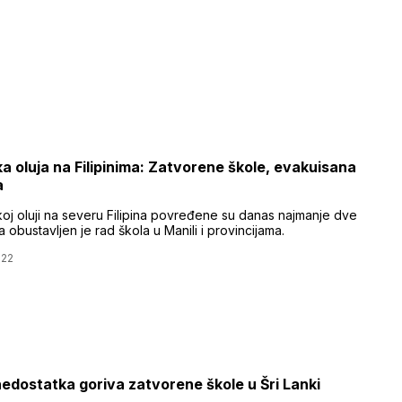
a oluja na Filipinima: Zatvorene škole, evakuisana
a
koj oluji na severu Filipina povređene su danas najmanje dve
 obustavljen je rad škola u Manili i provincijama.
022
edostatka goriva zatvorene škole u Šri Lanki