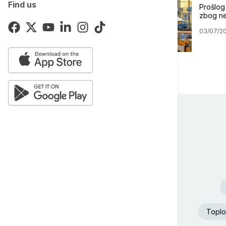
Find us
Prošlog
zbog ne
03/07/2
Toplot