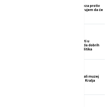
Tabaković: Tužba Deleza protiv
Srbije nekorektna, verujem da će
država dobiti spor
BIZNIS VESTI
Tabaković: Svi rezultati u
izazovnoj 2025. potvrda dobrih
makroekonomskih politika
BIZNIS VESTI
Tabaković otvorila "Mali muzej
novca" u zgradi NBS u Kralja
Petra
BIZNIS VESTI