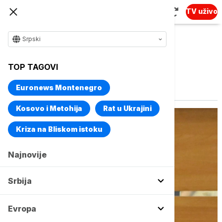
TV uživo
Srpski
TOP TAGOVI
Vise o temi
Jorgovanka Tabaković
Euronews Montenegro
Kosovo i Metohija
Rat u Ukrajini
Kriza na Bliskom istoku
Najnovije
Srbija
Evropa