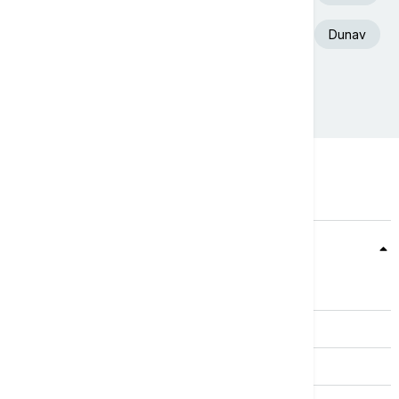
Euronews Srbija
Deliblatska Peščara
Dunav
Ukrajina
Srbija
Teme
Srbija
Evropa
Svet
Biznis
Kultura
Sport