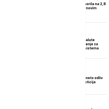
Inflacija u oktobru usporila na 2,8
odsto: Guverenerka o novim
projekcijama NBS
NOVAC
Tabaković: Digitalne valute
centralnih banaka rešenje za
izazove finansijskog sistema
BIZNIS VESTI
Tabaković: Ne postoji neto odliv
stranih direktnih investicija
BIZNIS VESTI