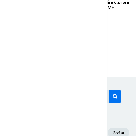
Mali u Vašingtonu sa direktorom
Sektora za Evropu u MMF
Alfredom Kamerom
...
1
2
8
Današnji tagovi
Volodimir Zelenski
Aleksandar Vučić
Požar