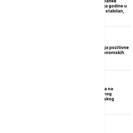
Guvernerka Narodne banke
Srbije: Inflacija do kraja godine u
granicama cilja, dinar stabilan,
rezerve visoke
BIZNIS VESTI
Tabaković: Srbija dobija pozitivne
ocene od kreatora ekonomskih
politika
POLITIKA
Tabaković učestvovala na
sastanku Međunarodnog
monetarnog i finansijskog
komiteta
BIZNIS VESTI