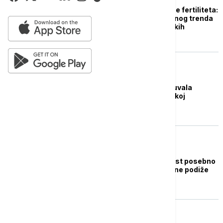
Srbija beleži rast stope fertiliteta:
"Redak primer pozitivnog trenda
u domenu demografskih
kretanja"
BIZNIS VESTI
Tabaković: Srbija sačuvala
stabilnost uprkos velikoj
neizvesnosti u svetu
BIZNIS VESTI
Tabaković: Neizvesnost posebno
oko NIS-a utiče da se ne podiže
kreditni rejting
BIZNIS VESTI