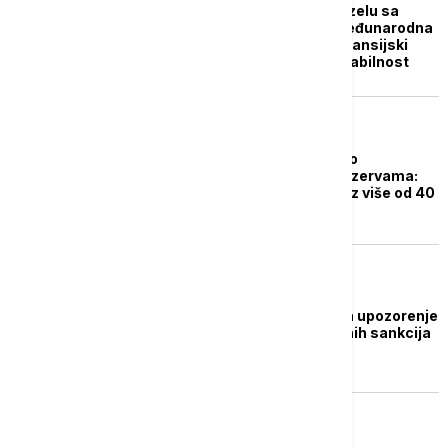
Guvernerka NBS u Bazelu sa
čelnikom Banke za međunarodna
poravnanja: Srpski finansijski
sistem karakteriše stabilnost
BIZNIS VESTI
Tabaković na forumu o
upravljanju zlatnim rezervama:
Učestvuju stručnjaci iz više od 40
zemalja sveta
BIZNIS VESTI
Tabaković: NBS dobila upozorenje
o uvođenju sekundarnih sankcija
zbog NIS-a
BIZNIS VESTI