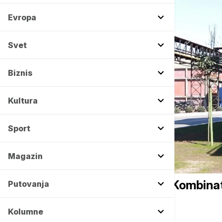
Evropa
Svet
Biznis
Kultura
Sport
Magazin
CRNA GORA
Požar u magacinu u krugu Kombinat
Putovanja
stavljen pod kontrolu
Kolumne