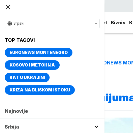
Srpski
Srbija
Evropa
Svet
Biznis
K
Srpski
TOP TAGOVI
EURONEWS MONTENEGRO
EURONEWS MO
TOP TAGOVI
KOSOVO I METOHIJA
RAT U UKRAJINI
Vise o temi
KRIZA NA BLISKOM ISTOKU
Kombinat aluminijuma
Najnovije
Srbija