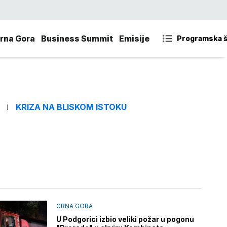
rna Gora
Business Summit
Emisije
Programska 
KRIZA NA BLISKOM ISTOKU
CRNA GORA
U Podgorici izbio veliki požar u pogonu