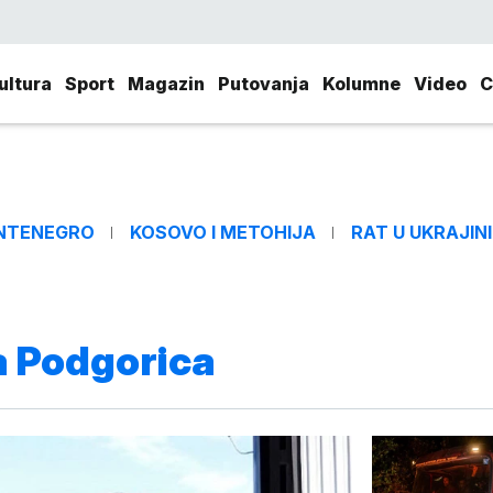
ultura
Sport
Magazin
Putovanja
Kolumne
Video
C
NTENEGRO
KOSOVO I METOHIJA
RAT U UKRAJINI
 Podgorica