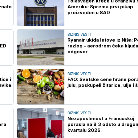
Folksvagen kreće u ofanzivu 
znato
Ameriku: Sprema prvi pikap
proizveden u SAD
BIZNIS VESTI
Ryanair ukida letove iz Niša: 
FED
razlog - aerodrom čeka ključ
odgovor
BIZNIS VESTI
ice i
FAO: Svetske cene hrane pora
avike
julu, poskupeli žitarice, ulje i 
BIZNIS VESTI
Nezaposlenost u Francuskoj
ora
porasla na 8,3 odsto u drugo
kvartalu 2026.