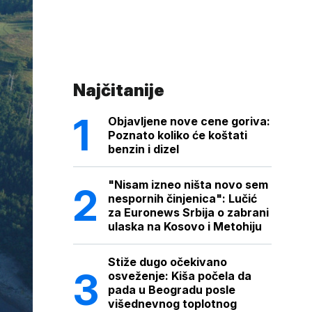
Najčitanije
Objavljene nove cene goriva:
Poznato koliko će koštati
benzin i dizel
"Nisam izneo ništa novo sem
nespornih činjenica": Lučić
za Euronews Srbija o zabrani
ulaska na Kosovo i Metohiju
Stiže dugo očekivano
osveženje: Kiša počela da
pada u Beogradu posle
višednevnog toplotnog