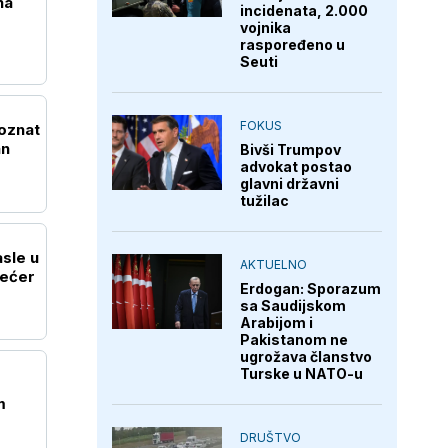
na
incidenata, 2.000
vojnika
raspoređeno u
Seuti
FOKUS
Poznat
an
Bivši Trumpov
advokat postao
glavni državni
tužilac
sle u
AKTUELNO
šećer
Erdogan: Sporazum
sa Saudijskom
Arabijom i
Pakistanom ne
ugrožava članstvo
Turske u NATO-u
m
DRUŠTVO