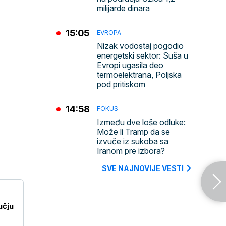
milijarde dinara
15:05
EVROPA
Nizak vodostaj pogodio
energetski sektor: Suša u
Evropi ugasila deo
termoelektrana, Poljska
pod pritiskom
14:58
FOKUS
Između dve loše odluke:
Može li Tramp da se
izvuče iz sukoba sa
Iranom pre izbora?
SVE NAJNOVIJE VESTI
učju