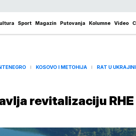
ultura
Sport
Magazin
Putovanja
Kolumne
Video
C
NTENEGRO
KOSOVO I METOHIJA
RAT U UKRAJINI
avlja revitalizaciju RHE