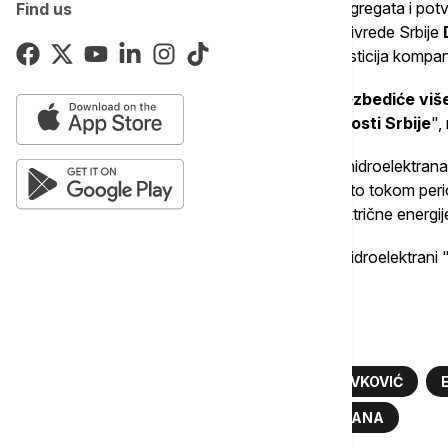
Intenzivno su praćeni svi parametri rada agregata i potvr
Find us
revitalizacije, a generalni direktor Elektroprivrede Srbije
revitalizacije kao jednu od najvažnijih investicija kompan
"
Revitalizacija RHE 'Bajina Bašta' obezbediće vi
značajan doprinos energetskoj sigurnosti Srbije
",
RHE "Bajina Bašta" je jedina reverzibilna hidroelektran
elektroenergetskom sistemu Srbije, naročito tokom peri
perioda, kao i u trenucima nedostatka električne energij
Revitalizacija agregata R1 u reverzibilnoj hidroelektrani
godine
.
Više o...
EPS
BAJINA BAŠTA
DUŠAN ŽIVKOVIĆ
RHE BAJINA BAŠTA
HIDROELEKTRANA