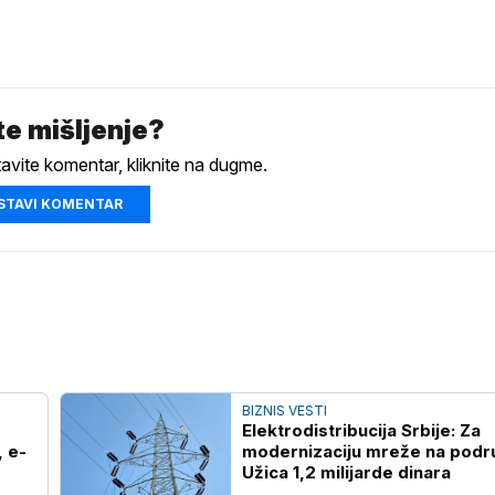
e mišljenje?
tavite komentar, kliknite na dugme.
STAVI KOMENTAR
BIZNIS VESTI
Elektrodistribucija Srbije: Za
 e-
modernizaciju mreže na podr
Užica 1,2 milijarde dinara