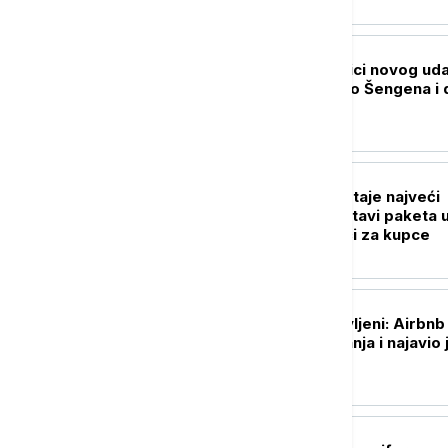
BIZNIS VESTI
Kamiondžije na ivici novog uda
Brisel ćuti - pravilo Šengena i 
ih blokira
BIZNIS VESTI
Austrian Post postaje najveći
tržišni igrač u dostavi paketa 
Srbiji? Šta to znači za kupce
BIZNIS VESTI
Investitori oduševljeni: Airbnb
nadmašio očekivanja i najavio 
jači rast
BIZNIS VESTI