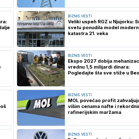
BIZNIS VESTI
ra:
Veliki uspeh RGZ u Njujorku: S
dalje
svetu ponudila model moder
katastra 21. veka
BIZNIS VESTI
Ekspo 2027 dobija mehanizac
u
vrednu 1,5 milijardi dinara:
Pogledajte šta sve stiže u Be
BIZNIS VESTI
MOL povećao profit zahvaljuj
još
višim cenama nafte i rekordn
rafinerijskim maržama
BIZNIS VESTI