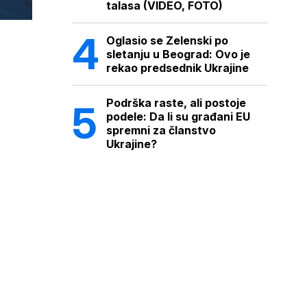
talasa (VIDEO, FOTO)
Oglasio se Zelenski po
sletanju u Beograd: Ovo je
rekao predsednik Ukrajine
Podrška raste, ali postoje
podele: Da li su građani EU
spremni za članstvo
Ukrajine?