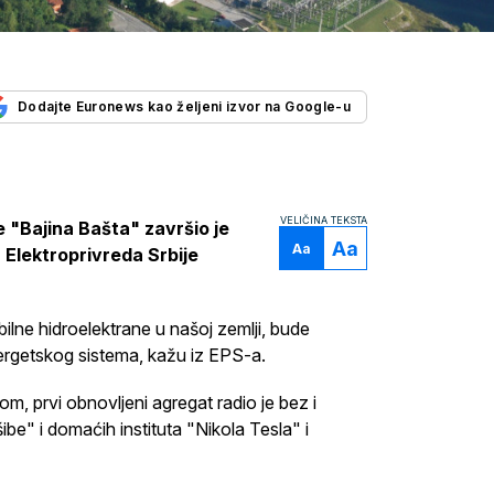
Dodajte Euronews kao željeni izvor na Google-u
VELIČINA TEKSTA
e "Bajina Bašta" završio je
Aa
Aa
a Elektroprivreda Srbije
bilne hidroelektrane u našoj zemlji, bude
getskog sistema, kažu iz EPS-a.
, prvi obnovljeni agregat radio je bez i
e" i domaćih instituta "Nikola Tesla" i