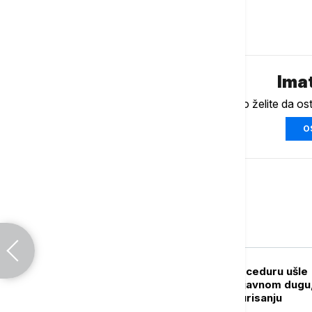
Komentari (
0
)
Imat
Ukoliko želite da os
O
Biznis
BIZNIS VESTI
U skupštinsku proceduru ušle
izmene zakona o javnom dugu,
akcizama, e-fakturisanju