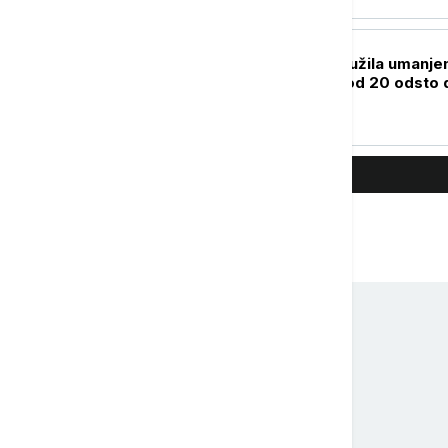
BIZNIS VESTI
Vlada Srbije produžila umanje
akciza na gorivo od 20 odsto 
16. avgusta