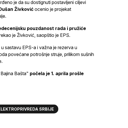
đeno je da su dostignuti postavljeni ciljevi
Dušan Živković
ocenio je projekat
ije.
šedecenijsku pouzdanost rada i pružiće
 rekao je Živković, saopštio je EPS.
a u sastavu EPS-a i važna je rezerva u
oda povećane potrošnje struje, prilikom sušnih
e.
 "Bajina Bašta"
počela je 1. aprila prošle
ELEKTROPRIVREDA SRBIJE