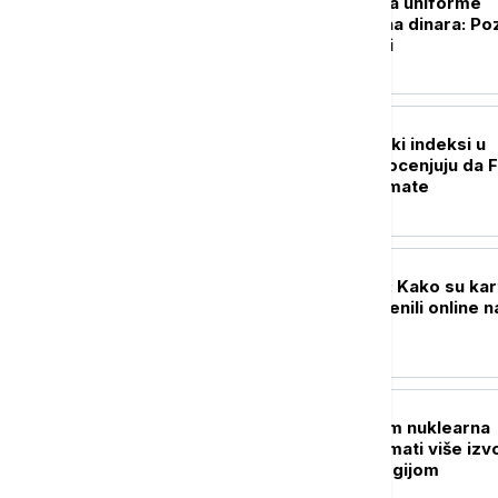
Ekspo 2027 dobija uniforme
vredne 368 miliona dinara: Po
ko će ih dizajnirati
BIZNIS VESTI
Američki berzanski indeksi u
plusu, investitori ocenjuju da 
neće povećati kamate
BIZNIS VESTI
Digitalna plaćanja: Kako su kart
e-novčanici promenili online n
BIZNIS VESTI
Skobalj: Treba nam nuklearna
elektrana,važno imati više izv
snabdevanja energijom