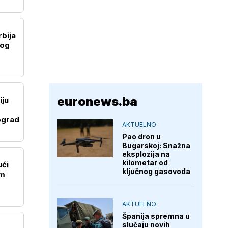
rbija
nog
euronews.ba
iju
ograd
AKTUELNO
Pao dron u
Bugarskoj: Snažna
eksplozija na
kilometar od
ući
ključnog gasovoda
im
AKTUELNO
Španija spremna u
slučaju novih