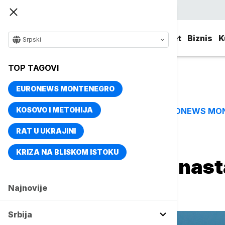
Srpski
Srbija
Evropa
Svet
Biznis
K
Srpski
TOP TAGOVI
EURONEWS MONTENEGRO
KOSOVO I METOHIJA
EURONEWS MO
TOP TAGOVI
RAT U UKRAJINI
Naslovna
Biznis
Biznis vesti
KRIZA NA BLISKOM ISTOKU
EPS od 1. marta nast
"Bajina Bašta"
Najnovije
Srbija