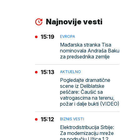
Najnovije vesti
15:19
EVROPA
Mađarska stranka Tisa
nominovala Andraša Baku
za predsednika zemlje
15:13
AKTUELNO
Pogledajte dramatične
scene iz Deliblatske
peščare: Čaušić sa
vatrogascima na terenu,
požar i dalje bukti (VIDEO)
15:12
BIZNIS VESTI
Elektrodistribucija Srbije:
Za modernizaciju mreže
na području Užica 1,2