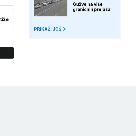
Gužve na više
graničnih prelaza
tiže
PRIKAŽI JOŠ