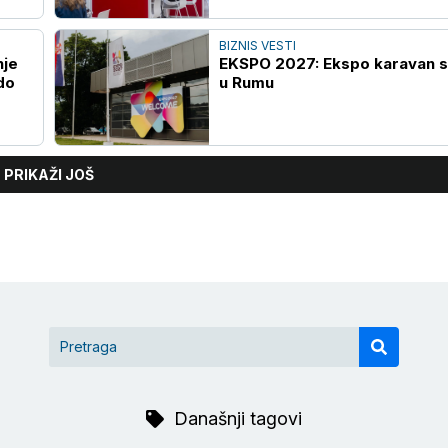
BIZNIS VESTI
nje
EKSPO 2027: Ekspo karavan s
do
u Rumu
PRIKAŽI JOŠ
Današnji tagovi