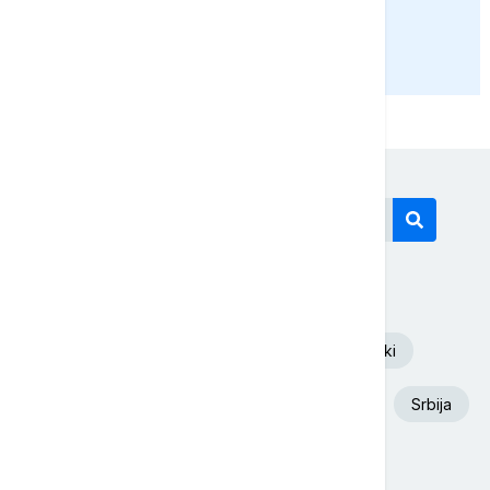
PRIKAŽI JOŠ
Današnji tagovi
Euronews Srbija
Volodimir Zelenski
Aleksandar Vučić
Požar
Dunav
Srbija
Ukrajina
Beograd