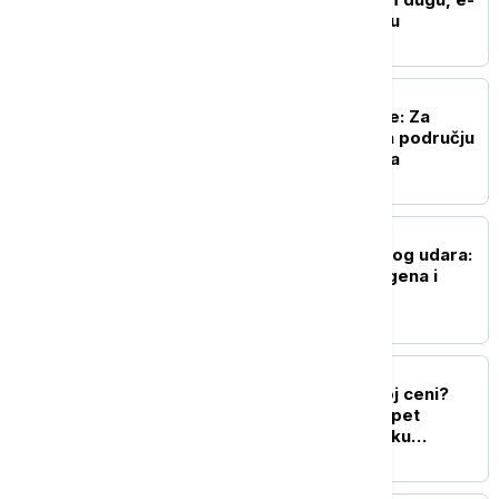
akcizama, e-fakturisanju
BIZNIS VESTI
Elektrodistribucija Srbije: Za
modernizaciju mreže na području
Užica 1,2 milijarde dinara
BIZNIS VESTI
Kamiondžije na ivici novog udara:
Brisel ćuti - pravilo Šengena i
dalje ih blokira
BIZNIS VESTI
Struje će biti, ali po kojoj ceni?
Finansijski konsultant o pet
ključnih izazova za srpsku
ekonomiju do kraja 2026.