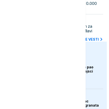
Masovni protesti u Saksoniji: Oko 10.000
ljudi tražilo ostavku savezne vlade
23:12
AKTUELNO
U Boru uhapšen mladić osumnjičen za
ubistvo muškarca u Petrovcu na Mlavi
SVE NAJNOVIJE VESTI
euronews.ba
AKTUELNO
Bugarska: Dron koji je pao
pripada ukrajinskoj vojsci
AKTUELNO
Španija: Razbijen lanac
krijumčara droge i migranata