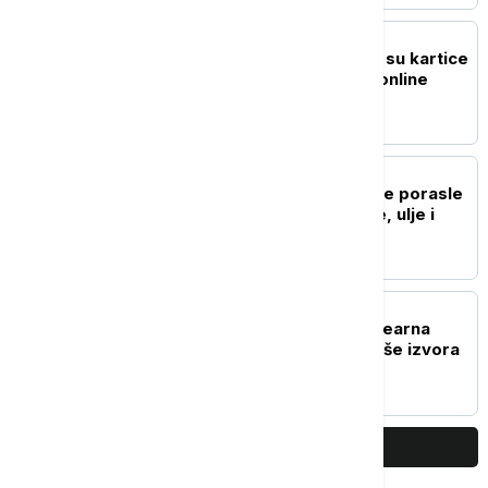
BIZNIS VESTI
Digitalna plaćanja: Kako su kartice
i e-novčanici promenili online
navike
BIZNIS VESTI
FAO: Svetske cene hrane porasle
u julu, poskupeli žitarice, ulje i
šećer
BIZNIS VESTI
Skobalj: Treba nam nuklearna
elektrana,važno imati više izvora
snabdevanja energijom
PRIKAŽI JOŠ