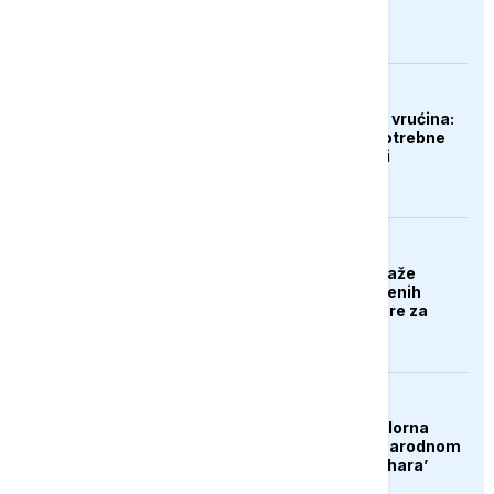
EVROPA
Gubici od ekstremnih vrućina:
Poljoprivrednicima potrebne
milijarde eura pomoći
EVROPA
Poljska stranka predlaže
deportaciju nezaposlenih
Ukrajinaca: Nek se bore za
svoju domovinu
DRUŠTVO
Konjic ugostio 23 folklorna
društva na 26. Međunarodnom
festivalu ‘Konjička sehara’