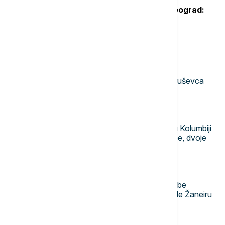
Oglasio se Zelenski po sletanju u Beograd:
Ovo je rekao predsednik Ukrajine
Najnovije vesti
23:51
AKTUELNO
Uhapšena dvojica muškaraca iz Kruševca
osumnjičena za iznudu novca
23:40
FOKUS
Polaganje predsedničke zakletve u Kolumbiji
pratila eksplozija automobila-bombe, dvoje
lakše povređeno
23:31
FOKUS
Teška nesreća u Brazilu: Četiri osobe
poginule u padu helikoptera u Rio de Žaneiru
23:22
EVROPA