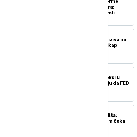
Ekspo 2027 dobija uniforme
vredne 368 miliona dinara:
Poznato ko će ih dizajnirati
BIZNIS VESTI
Folksvagen kreće u ofanzivu na
Ameriku: Sprema prvi pikap
proizveden u SAD
BIZNIS VESTI
Američki berzanski indeksi u
plusu, investitori ocenjuju da FED
neće povećati kamate
BIZNIS VESTI
Ryanair ukida letove iz Niša:
Poznat razlog - aerodrom čeka
ključan odgovor