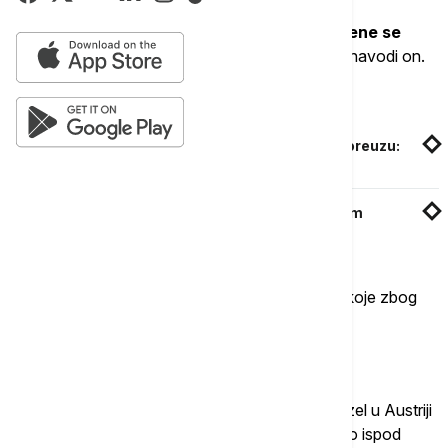
"Mi ovde još uvek dobijamo svoj dizel. Ali cene se
formiraju na osnovu međunarodnih cena"
, navodi on.
Povezane vesti
Tramp i Starmer razgovarali o Ormuskom moreuzu:
Istakli potrebu ponovnog otvaranja
CENTCOM: Oslabljen uticaj Irana u Ormuskom
moreuzu
Evropa može da plati više nego azijske zemlje, koje zbog
toga smanjuju svoju potražnju, navodi medij.
Moguća cena od 3 evra po litru
Razvoj situacije je već vidljiv na pumpama jer dizel u Austriji
sada košta više od dva evra po litru, benzin malo ispod