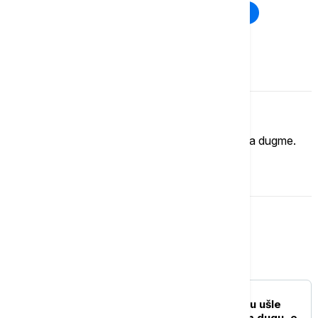
Rat u Ukrajini
Kriza na Bliskom istoku
Komentari (
0
)
Imate mišljenje?
Ukoliko želite da ostavite komentar, kliknite na dugme.
OSTAVI KOMENTAR
Biznis
BIZNIS VESTI
U skupštinsku proceduru ušle
izmene zakona o javnom dugu, e-