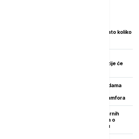
Najčitanije
Objavljene nove cene goriva: Poznato koliko
će koštati benzin i dizel
Dobre vesti za najstarije građane:
Povećanje penzija ove godine, penzije će
pratiti rast plata
Važan svedok antičke istorije: U vodama
Sicijlije otkriveni ostaci potonulog
starorimskog broda sa 100 vinskih amfora
"Nisam izneo ništa novo sem nespornih
činjenica": Lučić za Euronews Srbija o
zabrani ulaska na Kosovo i Metohiju