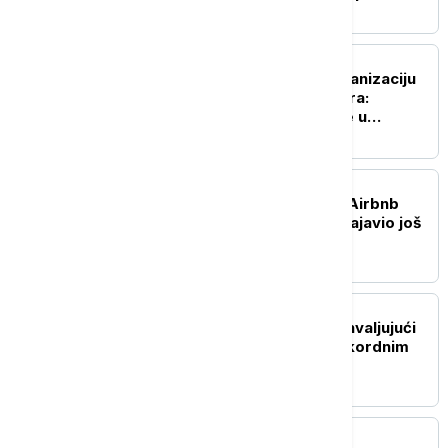
BIZNIS VESTI
Ekspo 2027 dobija mehanizaciju
vrednu 1,5 milijardi dinara:
Pogledajte šta sve stiže u
Beograd
BIZNIS VESTI
Investitori oduševljeni: Airbnb
nadmašio očekivanja i najavio još
jači rast
BIZNIS VESTI
MOL povećao profit zahvaljujući
višim cenama nafte i rekordnim
rafinerijskim maržama
BIZNIS VESTI