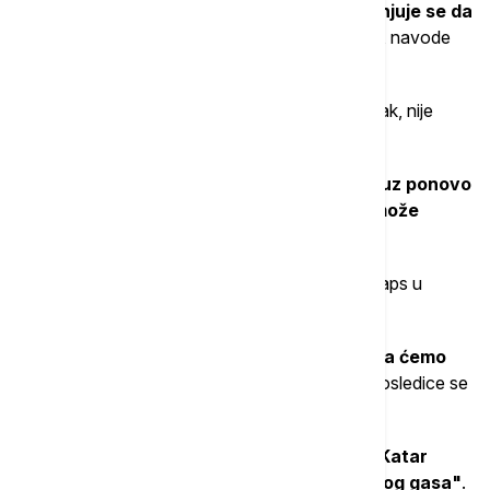
toga. Ako se situacija dodatno pogorša,
procenjuje se da
bi uskoro moglo da dođe do tri evra po litru
, navode
oni.
Koliko će ovakva situacija trajati, navodi stručnjak, nije
jasno.
"Više nije pitanje kada će se Ormuski moreuz ponovo
otvoriti, već je pitanje da li se išta uopšte može
izvoziti odatle"
, kaže Benigni.
On primećuje i da je posebno problematičan kolaps u
Kataru.
"Ako gas iz Katara nastavi da izostaje, onda ćemo
imati problem i u Evropi"
, navodi Benigni, a posledice se
osećaju i globalno.
"To je ogroman problem širom sveta jer je Katar
naravno jedan od najvećih dobavljača tečnog gasa"
.