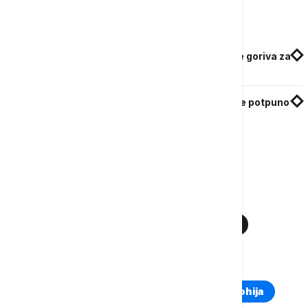
Povezane vesti
Golob: Slovenija spremna da ograniči točenje goriva za
strance, skladišta nafte puna
Grad u Brazilu planira uvođenje biogoriva koje potpuno
zamenjuje dizel i smanjuje emisiju ugljenika
Više o...
NAFTA
CENE ENERGENATA
ENERGETSKA KRIZA
ORMUSKI MOREUZ
TOP TAGOVI
Euronews Montenegro
Kosovo i Metohija