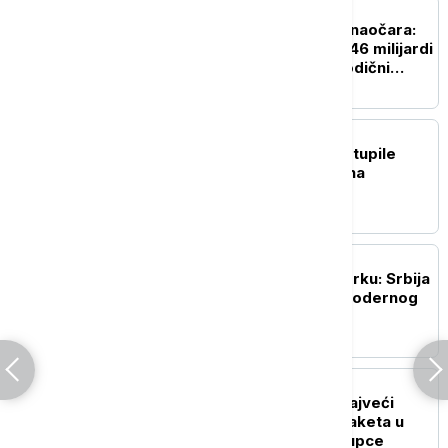
BIZNIS VESTI
Rat za carstvo Ray-Ban naočara:
Kako se nasledstvo od 46 milijardi
dolara pretvorilo u porodični
pakao
BIZNIS VESTI
Vlada Srbije: Na snagu stupile
nove minimalne akcize na
cigarete
BIZNIS VESTI
Veliki uspeh RGZ u Njujorku: Srbija
svetu ponudila model modernog
katastra 21. veka
BIZNIS VESTI
Austrian Post postaje najveći
tržišni igrač u dostavi paketa u
Srbiji? Šta to znači za kupce