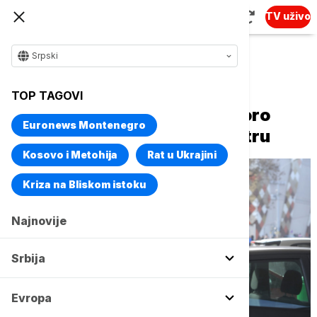
TV uživo
Srpski
Naslovna
Biznis
Biznis vesti
TOP TAGOVI
Heute: Gorivo u Austriji uskoro
Euronews Montenegro
može da ode i na 3 evra po litru
Kosovo i Metohija
Rat u Ukrajini
Kriza na Bliskom istoku
Najnovije
Srbija
Evropa