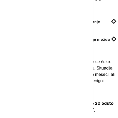
Povezane vesti
Prekid isporuka đubriva iz Zaliva dovodi u pitanje
prinose u 2026. godini
Vučić za "Berliner Cajtung": Treći svetski rat je možda
već počeo
On primećuje i to da do pada cena treba dugo da se čeka.
Čak i ako dođe do brzog smirivanja, efekti ostaju. Situacija
sa naftom mogla bi se donekle smiriti za nekoliko meseci, ali
cene "više neće pasti na nivo pre krize", kaže Benigni.
Za gas će verovatno trajati još duže.
"U sektoru gasa nedostajaće nam oko 17 do 20 odsto
gasa iz Katara u narednih tri do pet godina"
,
upozorava stručnjak.