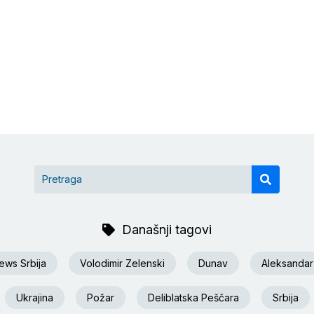
Današnji tagovi
ews Srbija
Volodimir Zelenski
Dunav
Aleksandar
Ukrajina
Požar
Deliblatska Peščara
Srbija