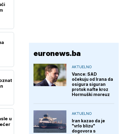
ući
im
na
euronews.ba
AKTUELNO
Vance: SAD
očekuju od Irana da
Poznat
osigura siguran
an
protok nafte kroz
Hormuški moreuz
AKTUELNO
sle u
Iran kazao da je
šećer
"vrlo blizu"
dogovora s