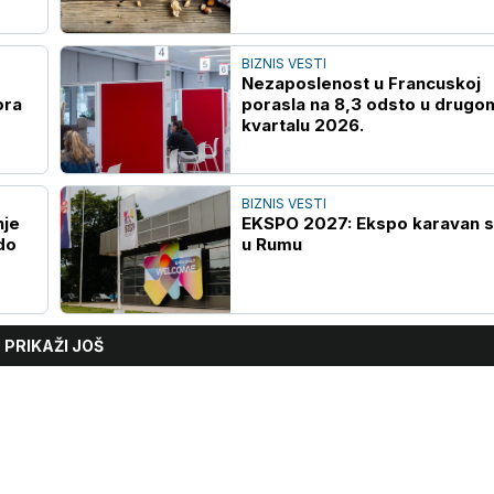
BIZNIS VESTI
Nezaposlenost u Francuskoj
ora
porasla na 8,3 odsto u drugo
kvartalu 2026.
BIZNIS VESTI
nje
EKSPO 2027: Ekspo karavan s
do
u Rumu
PRIKAŽI JOŠ