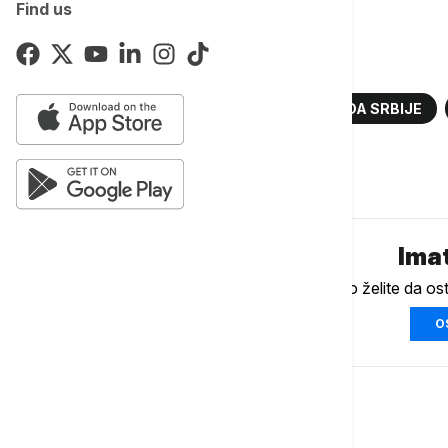
koja je važila do 7. juna.
Find us
Više o...
AKCIZE
DERIVATI NAFTE
VLADA SRBIJE
Komentari (
0
)
Imat
Ukoliko želite da os
O