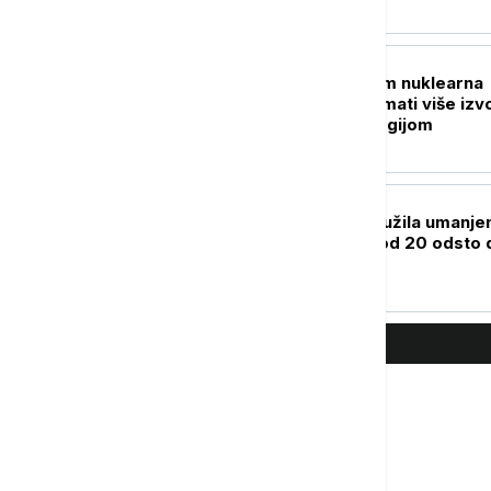
BIZNIS VESTI
Skobalj: Treba nam nuklearna
elektrana,važno imati više izv
snabdevanja energijom
BIZNIS VESTI
Vlada Srbije produžila umanje
akciza na gorivo od 20 odsto 
16. avgusta