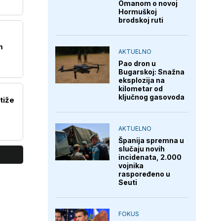
Omanom o novoj
Hormuškoj
brodskoj ruti
m
AKTUELNO
Pao dron u
Bugarskoj: Snažna
eksplozija na
kilometar od
ključnog gasovoda
tiže
AKTUELNO
Španija spremna u
slučaju novih
incidenata, 2.000
vojnika
raspoređeno u
Seuti
FOKUS