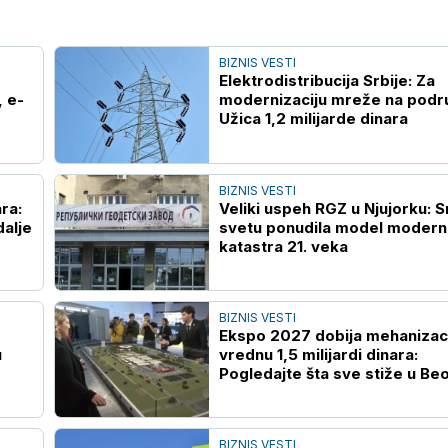
BIZNIS VESTI
Elektrodistribucija Srbije: Za
 e-
modernizaciju mreže na podr
Užica 1,2 milijarde dinara
BIZNIS VESTI
ra:
Veliki uspeh RGZ u Njujorku: S
dalje
svetu ponudila model moder
katastra 21. veka
BIZNIS VESTI
Ekspo 2027 dobija mehanizac
u
vrednu 1,5 milijardi dinara:
Pogledajte šta sve stiže u Be
BIZNIS VESTI