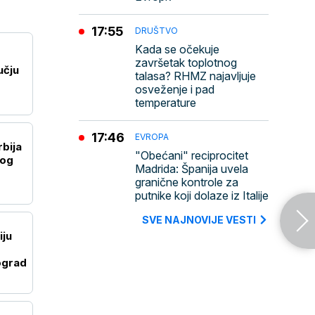
17:55
DRUŠTVO
Kada se očekuje
završetak toplotnog
učju
talasa? RHMZ najavljuje
osveženje i pad
temperature
17:46
EVROPA
rbija
"Obećani" reciprocitet
nog
Madrida: Španija uvela
granične kontrole za
putnike koji dolaze iz Italije
SVE NAJNOVIJE VESTI
iju
ograd