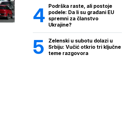
Podrška raste, ali postoje
podele: Da li su građani EU
spremni za članstvo
Ukrajine?
Zelenski u subotu dolazi u
Srbiju: Vučić otkrio tri ključne
teme razgovora