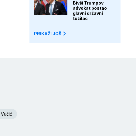
Bivši Trumpov
advokat postao
glavni državni
tužilac
PRIKAŽI JOŠ
 Vučić