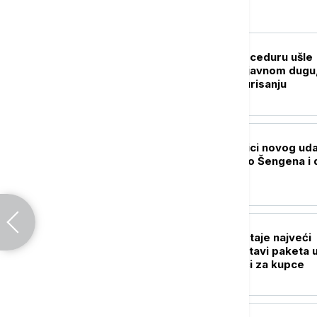
Biznis
BIZNIS VESTI
U skupštinsku proceduru ušle
izmene zakona o javnom dugu,
akcizama, e-fakturisanju
BIZNIS VESTI
Kamiondžije na ivici novog uda
Brisel ćuti - pravilo Šengena i 
ih blokira
BIZNIS VESTI
Austrian Post postaje najveći
tržišni igrač u dostavi paketa 
Srbiji? Šta to znači za kupce
BIZNIS VESTI