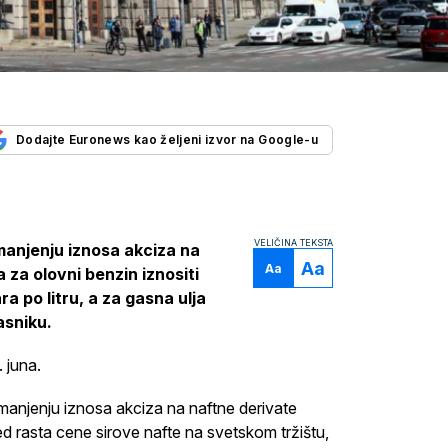
Dodajte Euronews kao željeni izvor na Google-u
VELIČINA TEKSTA
manjenju iznosa akciza na
Aa
Aa
a za olovni benzin iznositi
ra po litru, a za gasna ulja
asniku.
 juna.
manjenju iznosa akciza na naftne derivate
 rasta cene sirove nafte na svetskom tržištu,