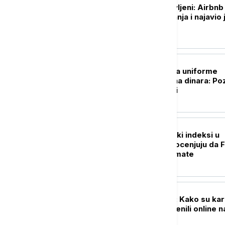
Investitori oduševljeni: Airbnb
nadmašio očekivanja i najavio 
jači rast
BIZNIS VESTI
Ekspo 2027 dobija uniforme
vredne 368 miliona dinara: Po
ko će ih dizajnirati
BIZNIS VESTI
Američki berzanski indeksi u
plusu, investitori ocenjuju da 
neće povećati kamate
BIZNIS VESTI
Digitalna plaćanja: Kako su kart
e-novčanici promenili online n