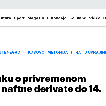
ultura
Sport
Magazin
Putovanja
Kolumne
Video
C
NTENEGRO
KOSOVO I METOHIJA
RAT U UKRAJINI
luku o privremenom
naftne derivate do 14.