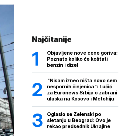
Najčitanije
Objavljene nove cene goriva:
Poznato koliko će koštati
benzin i dizel
"Nisam izneo ništa novo sem
nespornih činjenica": Lučić
za Euronews Srbija o zabrani
ulaska na Kosovo i Metohiju
Oglasio se Zelenski po
sletanju u Beograd: Ovo je
rekao predsednik Ukrajine