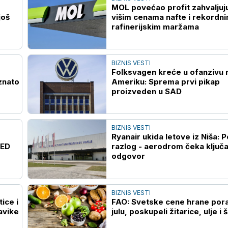
MOL povećao profit zahvaljuj
još
višim cenama nafte i rekordn
rafinerijskim maržama
BIZNIS VESTI
Folksvagen kreće u ofanzivu 
znato
Ameriku: Sprema prvi pikap
proizveden u SAD
BIZNIS VESTI
Ryanair ukida letove iz Niša: 
FED
razlog - aerodrom čeka ključ
odgovor
BIZNIS VESTI
ice i
FAO: Svetske cene hrane pora
avike
julu, poskupeli žitarice, ulje i 