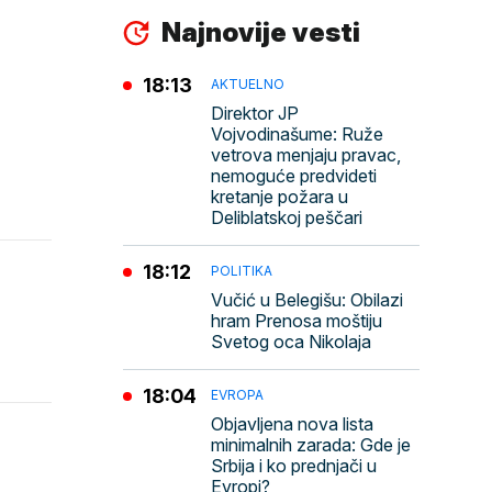
Najnovije vesti
18:13
AKTUELNO
Direktor JP
Vojvodinašume: Ruže
vetrova menjaju pravac,
nemoguće predvideti
kretanje požara u
Deliblatskoj peščari
18:12
POLITIKA
Vučić u Belegišu: Obilazi
hram Prenosa moštiju
Svetog oca Nikolaja
18:04
EVROPA
Objavljena nova lista
minimalnih zarada: Gde je
Srbija i ko prednjači u
Evropi?