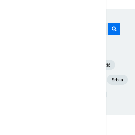
Današnji tagovi
Volodimir Zelenski
Aleksandar Vučić
Euronews Srbija
Dunav
Požar
Srbija
Ukrajina
Deliblatska Peščara