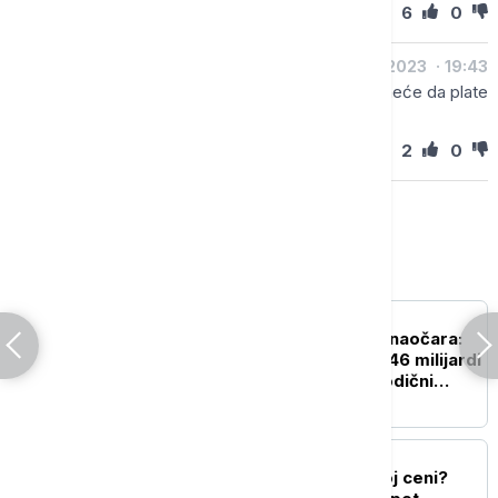
6
0
Odgovori
Vladimir
04.01.2023
19:43
@Bojan -
Upravo tako svi oće stručno lice a neće da plate
realno
2
0
Odgovori
Biznis
BIZNIS VESTI
Rat za carstvo Ray-Ban naočara:
Kako se nasledstvo od 46 milijardi
dolara pretvorilo u porodični
pakao
BIZNIS VESTI
Struje će biti, ali po kojoj ceni?