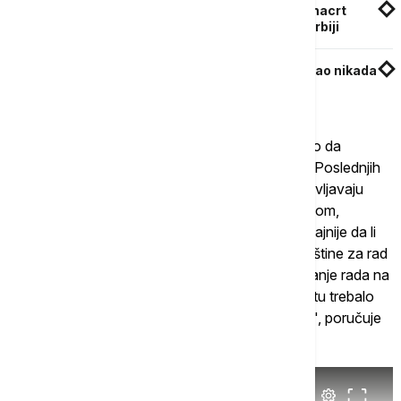
Vlada formirala Radnu grupu: Do 13. januara nacrt
izmena propisa o zapošljavanju stranaca u Srbiji
Lista deficitarnih zanimanja u Austriji duga kao nikada
do sada – na spisku više od 100 profesija
"Za sva lica bismo mogli da kažemo da bi trebalo da
razmisle da svoja znanja i veštine poboljšavaju. Poslednjih
godina je trend da poslodavci vrlo često ne uslovljavaju
određene poslove tačno određenom kvalifikacijom,
odnosno zanimanjem, već da im je mnogo značajnije da li
ljudi poseduju funkcionalna znanja, odnosno veštine za rad
na određenim poslovima. Sigurno da je poznavanje rada na
računaru nešto što će se i dalje tražiti i svako bi tu trebalo
da nađe malo vremena da poboljša taj segment", poručuje
Andrijanić.