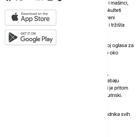
administracije. Itekako se traže i elektrotehničari i mašinci,
tako da možemo da zaključimo da se tehnički fakulteti
mnogo bolje kotiraju na tržištu rada, nego društveni
fakulteti. Što se tiče samog pronalaska posla, ali i tržišta
rada", kaže Miloš Turinski, iz Infostuda.
U prethodnoj godini, samo na sajtu Infostuda broj oglasa za
posao porastao je za 30 odsto, pa ih je trenutno oko
80.000.
"Traže se vozači, automehaničari, frizeri, stolari,
vodoinstalateri. To su pozicije za koje vam ne trebaju
fakulteti, a sa kojima se lako dolazi do posla, koji je pritom
siguran i stabilan sa visokim primanjima", kaže Turinski.
Stručnjaci primećuju da na srpskom tržištu fali radnika svih
profila.