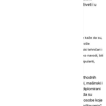
inteligencije. Pitanje je da li će i kada taj trend zaživeti i u
Srbiji.
Povećano interesovanje za
građevincima
Srđan Andrijanić iz Nacionalne službe za zapošljavanje kaže da su,
p
rema podacima sa kojima
raspolaže NSZ
, do posla
prošle
godine
najbrže dolazili knjigovođe, računovođe, mašinski tehničari i
elektrotehničari, tehničari obezbeđenja. Traženi su, kako navodi, bili
i prodavci, vozači, medicinske sestre, građevinski manipulanti,
barmeni, konobari.
"Kada je u pitanju viši nivo kvalifikacija, kao i prethodnih
godina, najlakše su do posla dolazili IT stručnjaci, mašinski i
elektro inženjeri, lekari opšte pakse i specijalisti, diplomirani
ekonomisti i pravnici. Svakako ono što je bitno, da su
poslodavci za određene poslove tražili licence i osobe koje
su ih posedovale su imale prednost prilikom zapošljavanja",