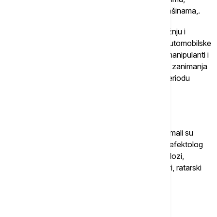
zavarivačima, tesarima, operaterima na CNC mašinama,.
"Investitori koji dolaze svakako će povećati tražnju i
očekujemo da će je biti u određenim delovima automobilske
i gumarske industrije, na pozicijama kao što su manipulanti i
radnici u proizvodnji, kao i šivači. Očekujemo da zanimanja
vezana za negu starih lica imaju i u narednom periodu
određenu potražnju", navodi Andrijanić.
Ko ima najduži put do posla?
Kako navodi, najviše poteškoća da se zaposle imali su
kandidati iz oblasti društvenih nauka, profesor defektolog
za osobe sa poremećajem u ponašanju, politikolozi,
socijalni radnici, istoričari i master istoričari, slikari, ratarski
tehnolozi, filozofi.
Povezane vesti