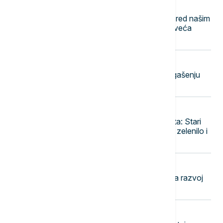
11:57
NAUKA
Evolucija se svakodnevno odvija pred našim
očima: Kako su gradovi postali najveća
laboratorija životinjskog sveta
11:46
CRNA GORA
Tri požara aktivna u Crnoj Gori: U gašenju
angažovani helikopteri i avioni
11:43
POLITIKA
Od železničkog do pešačkog mosta: Stari
most preko Save dobija vidikovce, zelenilo i
kafiće
11:38
POLITIKA
Vučević u Svilajncu o planovima za razvoj
opštine i bolji život građana
11:27
POLITIKA