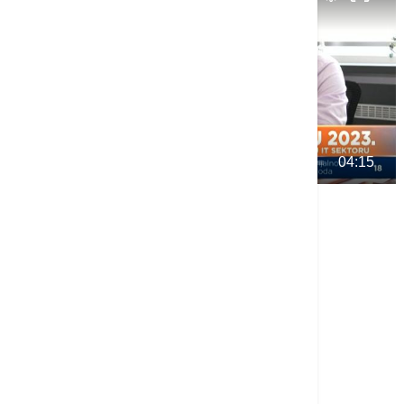
00:00
04:15
Više o...
POSAO
ZAPOŠLJAVANJE
NAJTRAŽENIJI POSLOVI U SRBIJI
NAJTRAŽENIJI POSLOVI
NAJTRAŽENIJA ZANIMANJA
TOP TAGOVI