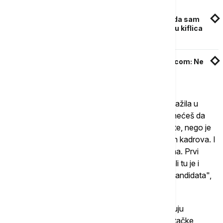
Povezane vesti
"Tašta me čudno gledala, supruga je mislila da sam
lud": Nisu imali ni oklagiju, a danas prave tonu kiflica
dnevno
Kandidati za posao poslodavce ocenili jedinicom: Ne
daju povratne informacije posle konkursa
"Više ne vlada ona priča što je dugi niz godina važila u
našoj zemlji, kada su poslodavci govorili, ako ti nećeš da
radiš, ima na birou njih 20 koji će doći i zameniti te, nego je
poslodavcima sve teže da dođu maltene do svih kadrova. I
tako se bore za njih upravo nekim boljim uslovima. Prvi
uslov je visina zarade, drugi je rad u smenama, ali tu je i
mnoštvo drugih stvari koje utiču na privlačenje kandidata",
kaže Turinski.
Razvijene zemlje deficit radne snage nadoknađuju
imigracijom, a u poslednje vreme i razvojem veštačke