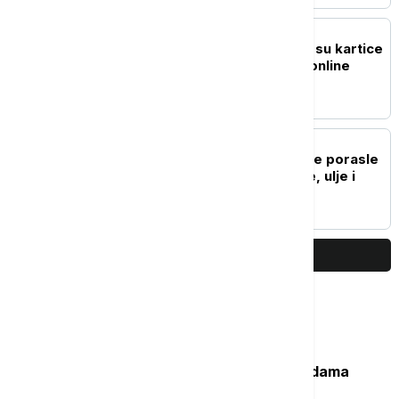
BIZNIS VESTI
Digitalna plaćanja: Kako su kartice
i e-novčanici promenili online
navike
BIZNIS VESTI
FAO: Svetske cene hrane porasle
u julu, poskupeli žitarice, ulje i
šećer
PRIKAŽI JOŠ
Najčitanije
Važan svedok antičke istorije: U vodama
Sicijlije otkriveni ostaci potonulog