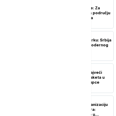
BIZNIS VESTI
Elektrodistribucija Srbije: Za
modernizaciju mreže na području
Užica 1,2 milijarde dinara
BIZNIS VESTI
Veliki uspeh RGZ u Njujorku: Srbija
svetu ponudila model modernog
katastra 21. veka
BIZNIS VESTI
Austrian Post postaje najveći
tržišni igrač u dostavi paketa u
Srbiji? Šta to znači za kupce
BIZNIS VESTI
Ekspo 2027 dobija mehanizaciju
vrednu 1,5 milijardi dinara:
Pogledajte šta sve stiže u