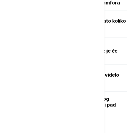
starorimskog broda sa 100 vinskih amfora
Objavljene nove cene goriva: Poznato koliko
će koštati benzin i dizel
Dobre vesti za najstarije građane:
Povećanje penzija ove godine, penzije će
pratiti rast plata
Stvorena nova boja koju je do sada videlo
samo sedmoro ljudi
Kada se očekuje završetak toplotnog
talasa? RHMZ najavljuje osveženje i pad
temperature
Najnovije vesti