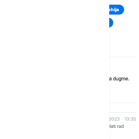
Euronews Montenegro
Kosovo i Metohija
Rat u Ukrajini
Kriza na Bliskom istoku
Komentari (
2
)
Imate mišljenje?
Ukoliko želite da ostavite komentar, kliknite na dugme.
OSTAVI KOMENTAR
Bojan
04.01.2023
13:35
Nije problem naći kadrove, već što niko neće da plati rad
koliko on vredi!