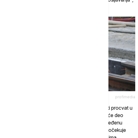
rekao je Andrijanić.
profimedia
Na pitanje da li će neka druga zanimanja doživeti procvat u
2023. godini, on je odgovorio da se očekuje da će deo
zanimanja sigurno biti tražen i dalje, jer imaju određenu
potražnju godinama unazad, ali je istakao da se očekuje
povećano interesovanje za građevinskim radnicima,