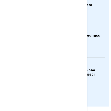
Njemački ministar:
Svakodnevna smo meta
hibridnog ratovanja
BIZNIS
Dolar oslabio drugu sedmicu
zaredom
AKTUELNO
Bugarska: Dron koji je pao
pripada ukrajinskoj vojsci
PRIKAŽI JOŠ