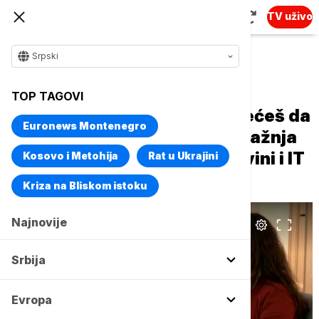
TV uživo
Srpski
Naslovna
Biznis
Biznis vesti
TOP TAGOVI
"Više ne važi priča - ako ti nećeš da
Euronews Montenegro
radiš, ima ko će": Velika potražnja
za radnicima, najviše u trgovini i IT
Kosovo i Metohija
Rat u Ukrajini
sektoru
Kriza na Bliskom istoku
Najnovije
Srbija
Evropa