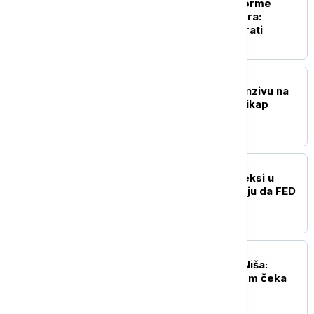
Ekspo 2027 dobija uniforme
vredne 368 miliona dinara:
Poznato ko će ih dizajnirati
BIZNIS VESTI
Folksvagen kreće u ofanzivu na
Ameriku: Sprema prvi pikap
proizveden u SAD
BIZNIS VESTI
Američki berzanski indeksi u
plusu, investitori ocenjuju da FED
neće povećati kamate
BIZNIS VESTI
Ryanair ukida letove iz Niša:
Poznat razlog - aerodrom čeka
ključan odgovor