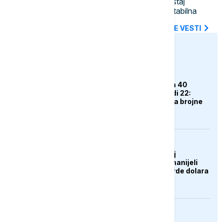
Đedović Handanović: Nizak vodostaj
Dunava stvara izazove, situacija stabilna
SVE NAJNOVIJE VESTI
euronews.ba
DRUŠTVO
Dok gradovi "gore" na 40
stepeni, Jahorina nudi 22:
Ljetna sezona privukla brojne
goste
AKTUELNO
Zelenski o ukrajinskoj
operaciji: Rusiji smo nanijeli
gubitke od 12,2 milijarde dolara
EVROPA