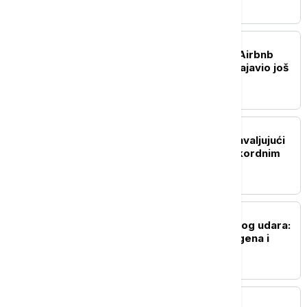
Beograd
BIZNIS VESTI
Investitori oduševljeni: Airbnb
nadmašio očekivanja i najavio još
jači rast
BIZNIS VESTI
MOL povećao profit zahvaljujući
višim cenama nafte i rekordnim
rafinerijskim maržama
BIZNIS VESTI
Kamiondžije na ivici novog udara:
Brisel ćuti - pravilo Šengena i
dalje ih blokira
BIZNIS VESTI