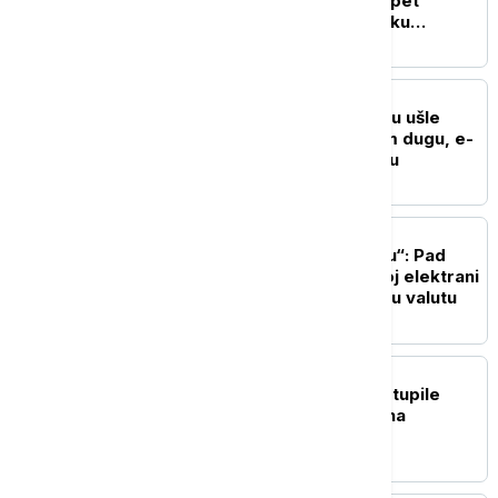
Finansijski konsultant o pet
ključnih izazova za srpsku
ekonomiju do kraja 2026.
BIZNIS VESTI
U skupštinsku proceduru ušle
izmene zakona o javnom dugu, e-
akcizama, e-fakturisanju
BIZNIS VESTI
Forinta na "rolerkosteru“: Pad
proizvodnje u nuklearnoj elektrani
Pakš ugrožava mađarsku valutu
BIZNIS VESTI
Vlada Srbije: Na snagu stupile
nove minimalne akcize na
cigarete