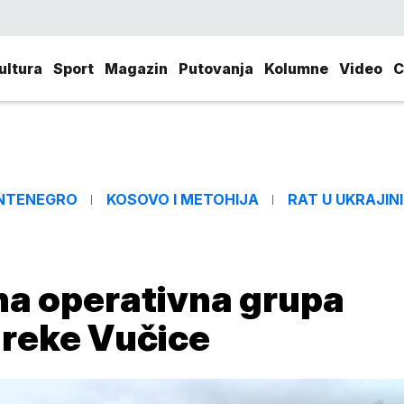
ultura
Sport
Magazin
Putovanja
Kolumne
Video
C
NTENEGRO
KOSOVO I METOHIJA
RAT U UKRAJINI
na operativna grupa
 reke Vučice