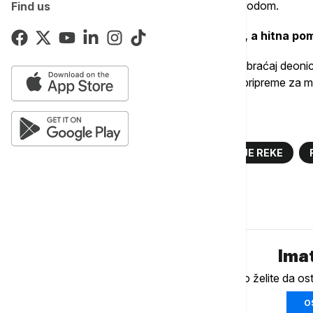
jednoj od ulica, gde je nekoliko kuća pod vodom.
Find us
Stanovnici tih kuća već su evakuisani, a hitna po
Usled vremenskih neprilika, otežan je i saobraćaj deon
satima očekuju se dodatne mere zaštite i pripreme za 
Više o...
ORAHOVICA
VUČICA
IZLIVANJE REKE
Komentari (
0
)
Imat
Ukoliko želite da os
O