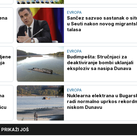
EVROPA
ena
Sančez sazvao sastanak o situ
u Seuti nakon novog migrant
talasa
EVROPA
ljene
Budimpešta: Stručnjaci za
ja
deaktiviranje bombi uklanjali
eksploziv sa nasipa Dunava
EVROPA
na
Nuklearna elektrana u Bugars
radi normalno uprkos rekord
icu
niskom Dunavu
PRIKAŽI JOŠ