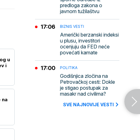
predloga zakona o
javnom tužilaštvu
17:06
BIZNIS VESTI
Američki berzanski indeksi
u plusu, investitori
ocenjuju da FED neće
povećati kamate
og u
v i
17:00
POLITIKA
Godišnjica zločina na
Petrovačkoj cesti: Dokle
je stigao postupak za
masakr nad civilima?
 na
SVE NAJNOVIJE VESTI