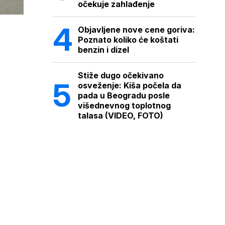
očekuje zahlađenje
Objavljene nove cene goriva:
Poznato koliko će koštati
benzin i dizel
Stiže dugo očekivano
osveženje: Kiša počela da
pada u Beogradu posle
višednevnog toplotnog
talasa (VIDEO, FOTO)