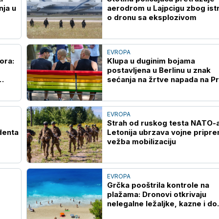
nja u
aerodrom u Lajpcigu zbog ist
o dronu sa eksplozivom
EVROPA
ora:
Klupa u duginim bojama
postavljena u Berlinu u znak
sećanja na žrtve napada na Pr
EVROPA
Strah od ruskog testa NATO-
denta
Letonija ubrzava vojne pripre
vežba mobilizaciju
EVROPA
Grčka pooštrila kontrole na
plažama: Dronovi otkrivaju
nelegalne ležaljke, kazne i do
73.000 evra