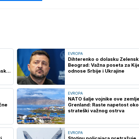
EVROPA
Dihterenko o dolasku Zelensk
Beograd: Važna poseta za Kije
nsku
odnose Srbije i Ukrajine
EVROPA
NATO šalje vojnike ove zemlje
očne
Grenland: Raste napetost oko
strateški važnog ostrva
EVROPA
i
Stotinu policajaca pretražuje