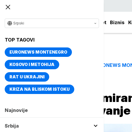
Srpski
Srbija
Evropa
Svet
Biznis
K
Srpski
TOP TAGOVI
EURONEWS MONTENEGRO
KOSOVO I METOHIJA
EURONEWS MO
TOP TAGOVI
RAT U UKRAJINI
Naslovna
Evropa
Region
KRIZA NA BLISKOM ISTOKU
U Orahovici formira
grada zbog izlivanje
Najnovije
Srbija