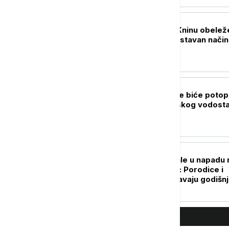
REGION
Pupovac: Oluja u Kninu obelež
na drastično antiustavan način
EVROPA
ANAR: Četiri barže biće potop
u Dunavu zbog niskog vodosta
kod Černavode
REGION
Sećanje na stradale u napadu 
Petrovačkoj cesti: Porodice i
zvaničnici obeležavaju godišnj