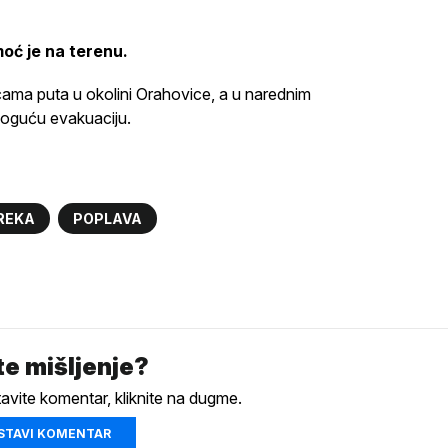
moć je na terenu.
icama puta u okolini Orahovice, a u narednim
moguću evakuaciju.
REKA
POPLAVA
e mišljenje?
tavite komentar, kliknite na dugme.
STAVI KOMENTAR