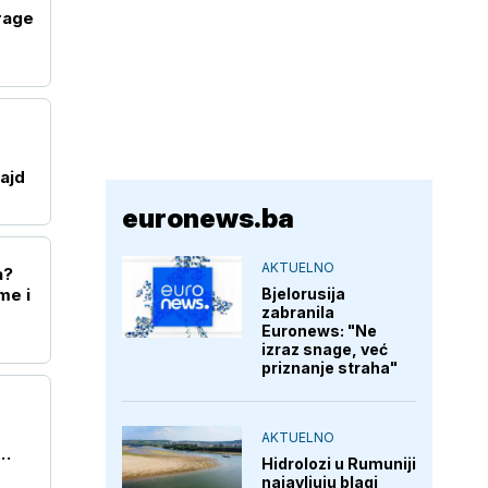
rage
ajd
euronews.ba
AKTUELNO
a?
Bjelorusija
me i
zabranila
Euronews: "Ne
izraz snage, već
priznanje straha"
AKTUELNO
Hidrolozi u Rumuniji
najavljuju blagi