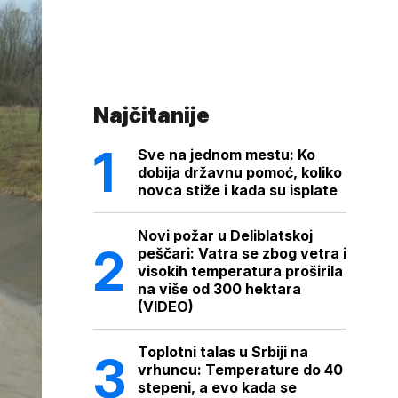
Najčitanije
Sve na jednom mestu: Ko
dobija državnu pomoć, koliko
novca stiže i kada su isplate
Novi požar u Deliblatskoj
peščari: Vatra se zbog vetra i
visokih temperatura proširila
na više od 300 hektara
(VIDEO)
Toplotni talas u Srbiji na
vrhuncu: Temperature do 40
stepeni, a evo kada se