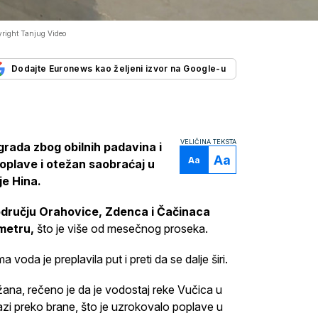
right Tanjug Video
Dodajte Euronews kao željeni izvor na Google-u
VELIČINA TEKSTA
grada zbog obilnih padavina i
Aa
Aa
 poplave i otežan saobraćaj u
je Hina.
odručju Orahovice, Zdenca i Čačinaca
 metru,
što je više od mesečnog proseka.
voda je preplavila put i preti da se dalje širi.
ržana, rečeno je da je vodostaj reke Vučica u
zi preko brane, što je uzrokovalo poplave u