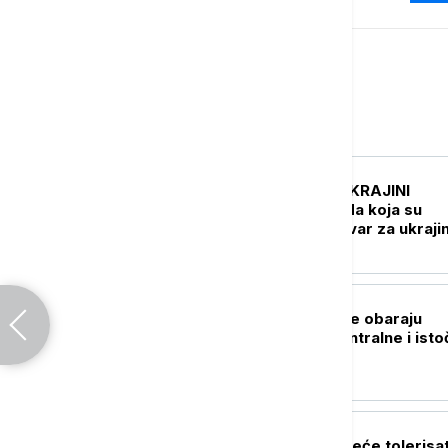
Evropa
EVROPA
UŽIVO
RAT U UKRAJINI
Pogođena tri broda koja su
prevozila vojni tovar za ukraji
vojsku
EVROPA
Ekstremne vrućine obaraju
rekorde širom centralne i ist
Evrope
EVROPA
Baro: Francuska neće tolerisat