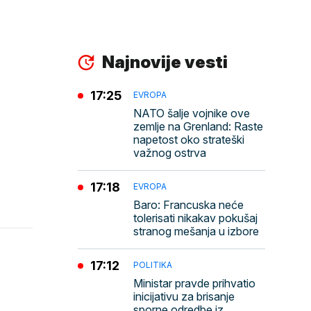
Najnovije vesti
17:25
EVROPA
NATO šalje vojnike ove
zemlje na Grenland: Raste
napetost oko strateški
važnog ostrva
17:18
EVROPA
Baro: Francuska neće
tolerisati nikakav pokušaj
stranog mešanja u izbore
17:12
POLITIKA
Ministar pravde prihvatio
inicijativu za brisanje
sporne odredbe iz