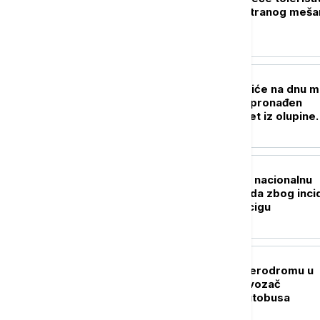
nikakav pokušaj stranog meša
izbore
EVROPA
Neverovatno otkriće na dnu m
Posle 162 godine pronađen
dragoceni predmet iz olupine
broda
EVROPA
Nemački Savet za nacionalnu
bezbednost zaseda zbog inci
sa dronom u Lajpcigu
EVROPA
Napad drona na aerodromu u
Lajpcigu sprečio vozač
aerodromskog autobusa