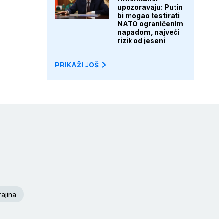
upozoravaju: Putin
bi mogao testirati
NATO ograničenim
napadom, najveći
rizik od jeseni
PRIKAŽI JOŠ
ajina