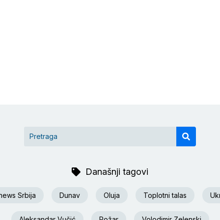
Današnji tagovi
news Srbija
Dunav
Oluja
Toplotni talas
Ukr
Aleksandar Vučić
Požar
Volodimir Zelenski