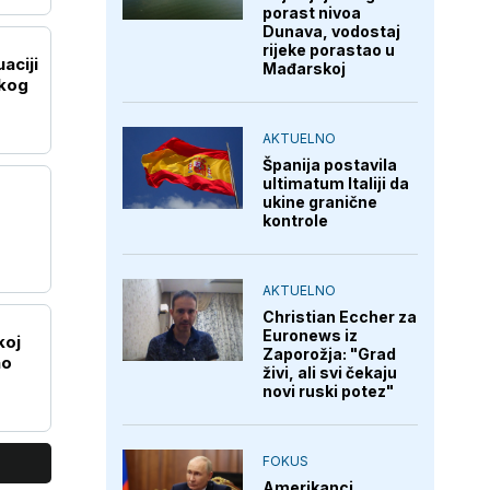
porast nivoa
Dunava, vodostaj
rijeke porastao u
aciji
Mađarskoj
skog
AKTUELNO
Španija postavila
ultimatum Italiji da
ukine granične
kontrole
AKTUELNO
Christian Eccher za
Euronews iz
koj
Zaporožja: "Grad
no
živi, ali svi čekaju
novi ruski potez"
FOKUS
Amerikanci