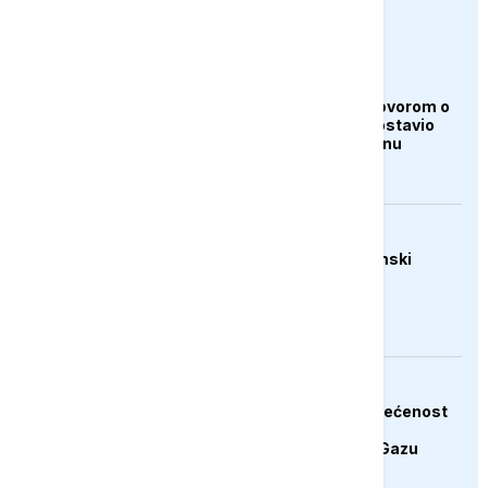
euronews.ba
AKTUELNO
Iran i Oman pred dogovorom o
Hormuzu, Teheran postavio
nove uslove Vašingtonu
AKTUELNO
Trump: Raste ekonomski
pritisak na Iran
AKTUELNO
Hamas potvrdio posvećenost
završetku druge faze
Trumpovog plana za Gazu