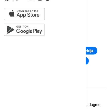
Više o...
HRVATSKA
ANDREJ PLENKOVIĆ
CENA GORIVA
DIZEL
BENZIN
TOP TAGOVI
Euronews Montenegro
Kosovo i Metohija
Rat u Ukrajini
Kriza na Bliskom istoku
Komentari (
0
)
Imate mišljenje?
Ukoliko želite da ostavite komentar, kliknite na dugme.