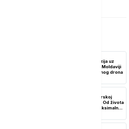
OSTAVI KOMENTAR
Evropa
EVROPA
RAT U UKRAJINI Eksplozija uz
granicu sa Ukrajinom: U Moldaviji
pronađeni ostaci borbenog drona
EVROPA
Daniel Kinahan izručen Irskoj
posle decenije bekstva: Od života
u Dubaiju do zatvora maksimalne
bezbednosti
EVROPA