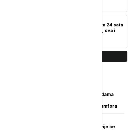
EVROPA
U Severnoj Makedoniji za 24 sata
registrovano 25 požara, dva i
dalje aktivna
PRIKAŽI JOŠ
Najčitanije
Važan svedok antičke istorije: U vodama
Sicijlije otkriveni ostaci potonulog
starorimskog broda sa 100 vinskih amfora
Dobre vesti za najstarije građane:
Povećanje penzija ove godine, penzije će