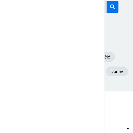
Današnji tagovi
Volodimir Zelenski
Požar
Deliblatska Peščara
Aleksandar Vučić
Ukrajina
Euronews Srbija
Srbija
Dunav
Teme