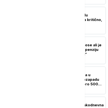
EVROPA
Požar u bolnici na zapadu
Francuske: Jedna osoba kritično,
10 lakše povređeno
EVROPA
Tajani: Obnovićemo odnose ali je
reakcija Sančeza na suspenziju
Šengena "neprihvatljiva“
EVROPA
Gašenja šumskog požara u
provinciji Huelva na jugozapadu
Španije, evakuisano skoro 500
ljudi
EVROPA
Dobrint: Nemačka je svakodnevna