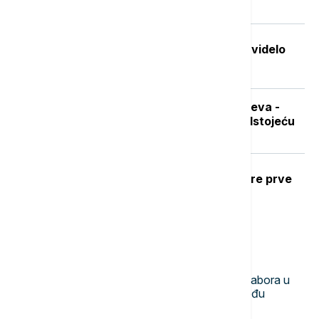
pratiti rast plata
Stvorena nova boja koju je do sada videlo
samo sedmoro ljudi
Sad je pravo vreme za nabavku ogreva -
koliko koštaju drva i pelet pred predstojeću
grejnu sezonu
Ubod stršljena: Kako reagovati i mere prve
pomoći
Najnovije vesti
23:50
DRUŠTVO
Mile Novković najbolji trubač 65. Sabora u
Guči, orkestar Vasiljević najbolji među
orkestrima