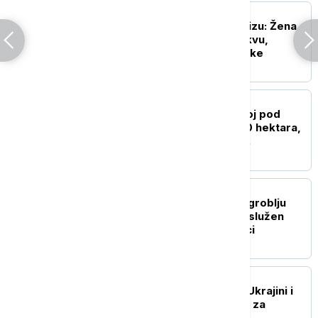
EVROPA
Neobičan incident u Parizu: Žena
donela dve bombe u crkvu,
policija evakuisala vernike
EVROPA
Veliki požar u Francuskoj pod
kontrolom: Izgorelo 320 hektara,
vatrogasci prate nova
razbuktavanja
EVROPA
Na Srpskom vojničkom groblju
Novi Zejtinlik u Sokolcu služen
parastos, položeni venci
EVROPA
Papa: Dosta je nasilja u Ukrajini i
Rusiji, napravimo mesta za
diplomatiju