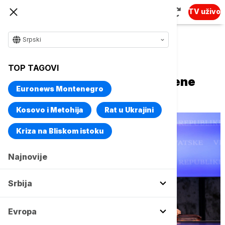
TV uživo
Srpski
Naslovna
Evropa
Region
TOP TAGOVI
Vlada Hrvatske ograničila cene
Euronews Montenegro
goriva
Kosovo i Metohija
Rat u Ukrajini
Kriza na Bliskom istoku
Najnovije
Srbija
Evropa