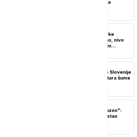
meta hibridnog ratovanja
EVROPA
Rumunija: Blok 2 nuklearke
Černavoda radi normalno, nivo
Dunava povećan za osam
centimetara
REGION
Veliki požar kod granice Slovenije
i Italije: Uništeno 35 hektara šume
EVROPA
Ukrajina cilja "ruski Amazon":
Zašto je Wildberries postao
ključna meta Kijeva?