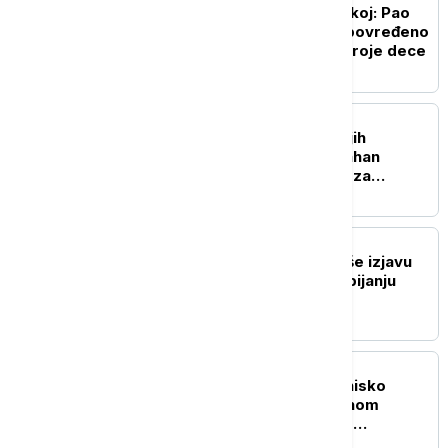
Drama na plaži u Hrvatskoj: Pao
bor visok 13,5 metara, povređeno
osam ljudi, među njima troje dece
EVROPA
Pao jedan od najtraženijih
kriminalaca: Danijel Kinahan
izručen Irskoj, tereti se za
trgovinu drogom i oružjem
EVROPA
Zaharova: Zapad ignoriše izjavu
nemačkog novinara o ubijanju
Rusa
REGION
Požar kod Gacka: Gori nisko
rastinje na nepristupačnom
terenu, sve raspoložive
vatrogasne jedinice na terenu