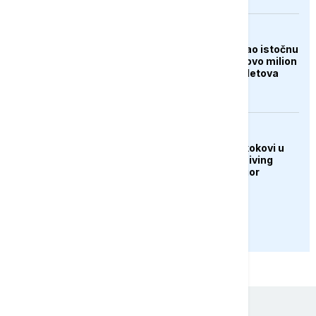
FOKUS
Tajfun Dolphin poharao istočnu
Kinu: Evakuisano gotovo milion
ljudi, otkazano 1.400 letova
DRUŠTVO
U Sarajevu održani skokovi u
vodu Bentbaša Cliff Diving
2026: Banjalučanin Igor
Arsenić slavio
PRIKAŽI JOŠ