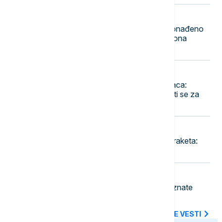
23:44
FOKUS
Rekordna zaplena u Indoneziji: Pronađeno
1,3 tone ketamina vrednog 116 miliona
dolara
23:36
EVROPA
Pao jedan od najtraženijih kriminalaca:
Danijel Kinahan izručen Irskoj, tereti se za
trgovinu drogom i oružjem
23:30
FOKUS
Rat u Iranu prazni američke zalihe raketa:
Pentagon traži hitnu reakciju
23:18
BIZNIS VESTI
Pojeftinjuje gorivo u Hrvatskoj: Poznate
nove cene benzina i dizela
SVE NAJNOVIJE VESTI