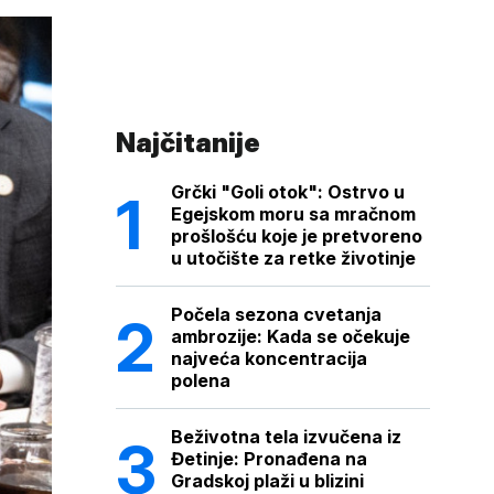
Najčitanije
Grčki "Goli otok": Ostrvo u
Egejskom moru sa mračnom
prošlošću koje je pretvoreno
u utočište za retke životinje
Počela sezona cvetanja
ambrozije: Kada se očekuje
najveća koncentracija
polena
Beživotna tela izvučena iz
Đetinje: Pronađena na
Gradskoj plaži u blizini