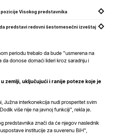
pozicije Visokog predstavnika
 da predstavi redovni šestomesečni izveštaj
nom periodu trebalo da bude "usmerena na
a da donose domaći lideri kroz saradnju i
u zemlji, uključujući i ranije poteze koje je
, Južna interkonekcija nudi prosperitet svim
dik više nije na javnoj funkciji", rekla je.
og predstavnika znači da će njegov naslednik
uspostave institucije za suverenu BiH",