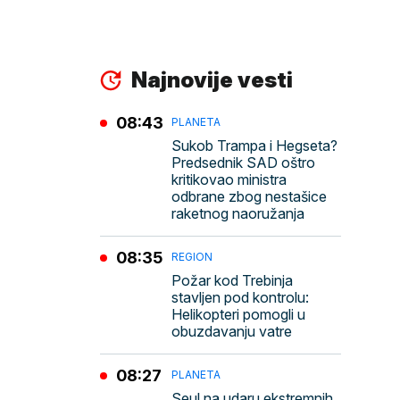
Najnovije vesti
08:43
PLANETA
Sukob Trampa i Hegseta?
Predsednik SAD oštro
kritikovao ministra
odbrane zbog nestašice
raketnog naoružanja
08:35
REGION
Požar kod Trebinja
stavljen pod kontrolu:
Helikopteri pomogli u
obuzdavanju vatre
08:27
PLANETA
Seul na udaru ekstremnih