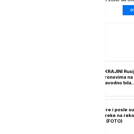
O
Evropa
EVROPA
UŽIVO
RAT U UKRAJINI Rusija:
Masovan napad dronovima na
Jaroslavlj, meta navodno bila
rafinerija
EVROPA
Satelitski snimci pre i posle su
Glavne evropske reke na rek
niskom vodostaju (FOTO)