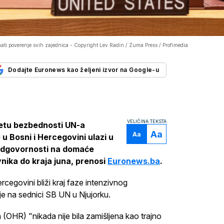
ati poverenje svih zajednica -
Copyright Lev Radin / Zuma Press / Profimedia
Dodajte Euronews kao željeni izvor na Google-u
VELIČINA TEKSTA
vetu bezbednosti UN-a
Aa
Aa
u Bosni i Hercegovini ulazi u
 odgovornosti na domaće
nika do kraja juna, prenosi
Euronews.ba
.
cegovini bliži kraj faze intenzivnog
e na sednici SB UN u Njujorku.
 (OHR) "nikada nije bila zamišljena kao trajno