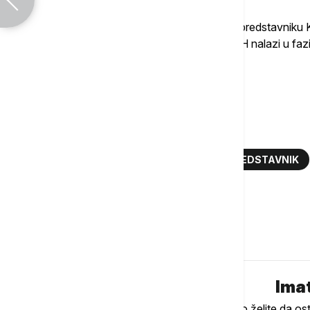
Na kraju je zahvalila odlazećem visokom predstavniku
ocenu da se međunarodno prisustvo u BiH nalazi u faz
odgovornosti i samostalnosti.
Više o...
BOSNA I HERCEGOVINA
VISOKI PREDSTAVNIK
SJEDINJENE AMERIČKE DRŽAVE
Komentari (
0
)
Imat
Ukoliko želite da os