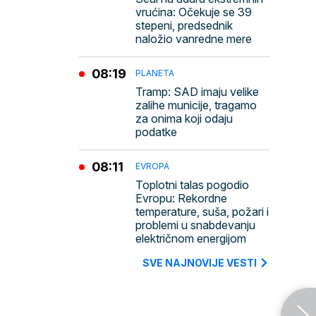
vrućina: Očekuje se 39
stepeni, predsednik
naložio vanredne mere
08:19
PLANETA
Tramp: SAD imaju velike
zalihe municije, tragamo
za onima koji odaju
podatke
08:11
EVROPA
Toplotni talas pogodio
Evropu: Rekordne
temperature, suša, požari i
problemi u snabdevanju
električnom energijom
SVE NAJNOVIJE VESTI