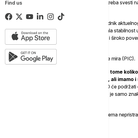
rešenje", te da se njena uloga postepeno treba svesti 
Find us
političke odgovornosti.
Prema njenim rečima, očekuje se da naslednik aktuelnog
imenovan do kraja juna, kako bi se osigurala stabilnost u
visoki predstavnik morao imati konsenzus i široko pover
jačanju suverenih institucija.
Najavila je sastanak Saveta za provođenje mira (PIC).
"
Mi ćemo razmatrati kandidate prema tome koliko
sarađivaćemo sa vama na predlozima, ali imamo i s
imenujemo visokog predstavnika.
SAD će podržati o
se onima koji su pretnja po stabilnost. Ovo je samo zn
zajednice završen", tvrdi Brus.
Kaže da će SAD procenjivati kandidate prema nepristras
potrebno".