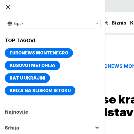
Srpski
Srbija
Evropa
Svet
Biznis
K
Srpski
TOP TAGOVI
EURONEWS MONTENEGRO
KOSOVO I METOHIJA
EURONEWS MO
TOP TAGOVI
RAT U UKRAJINI
Naslovna
Evropa
Region
KRIZA NA BLISKOM ISTOKU
SAD u UN: Bliži se kr
novi visoki predsta
Najnovije
svih zajednica
Srbija