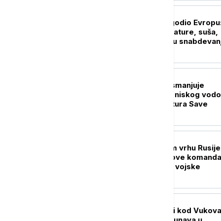
EVROPA
Toplotni talas pogodio Evropu
Rekordne temperature, suša,
požari i problemi u snabdevan
električnom energijom
EVROPA
Nuklearka Krško smanjuje
proizvodnju zbog niskog vodo
i visokih temperatura Save
EVROPA
Promene u vojnom vrhu Rusije
Putin imenovao nove komanda
formirao novi rod vojske
REGION
Brodovi nasukani i kod Vukova
Najniži vodostaj Dunava u