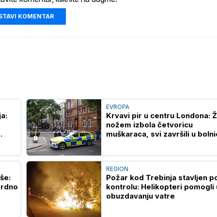
STAVI KOMENTAR
EVROPA
Krvavi pir u centru Londona: 
nožem izbola četvoricu
muškaraca, svi završili u bolni
REGION
še:
Požar kod Trebinja stavljen p
ordno
kontrolu: Helikopteri pomogli 
obuzdavanju vatre