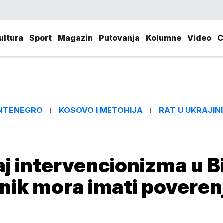
ultura
Sport
Magazin
Putovanja
Kolumne
Video
C
NTENEGRO
KOSOVO I METOHIJA
RAT U UKRAJINI
aj intervencionizma u B
vnik mora imati poveren