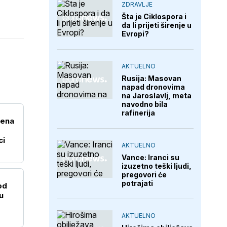
ZDRAVLJE
Šta je Ciklospora i
da li prijeti širenje u
Evropi?
AKTUELNO
Rusija: Masovan
napad dronovima
na Jaroslavlj, meta
navodno bila
rafinerija
Žena
ci
AKTUELNO
Vance: Iranci su
izuzetno teški ljudi,
pregovori će
potrajati
od
u
AKTUELNO