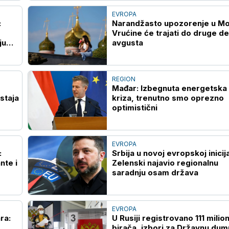
EVROPA
:
Narandžasto upozorenje u Mo
Vrućine će trajati do druge d
ju
avgusta
REGION
Mađar: Izbegnuta energetska
staja
kriza, trenutno smo oprezno
optimistični
EVROPA
:
Srbija u novoj evropskoj inicija
nte i
Zelenski najavio regionalnu
saradnju osam država
EVROPA
ra:
U Rusiji registrovano 111 milio
birača, izbori za Državnu dum