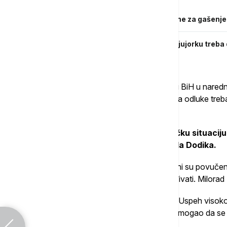
Povezane vesti
Kalabuhov: Odlaskom Šmita došlo vreme za gašenje 
Ostavka Šmita uoči sednice SB UN: U Njujorku treba
o BiH
Brus je dodala da bi međunarodna uloga u BiH u nared
podršku, a ne na upravljanje", uz poruku da odluke treb
kompromis.
U delu izlaganja osvrnula se i na političku situaciju 
vezala za političko povlačenje Milorada Dodika.
"Sporni zakoni u RS, secesionistički zakoni su povučeni
zajednicama, ako njihovi lideri mogu sarađivati. Milorad Do
"OHR nikada nije bio zamišljen kao trajan. Uspeh visok
imati puno manje odgovornosti. Šmit je pomogao da se 
pojasnila je.