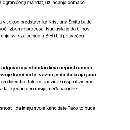
na ograničeniji mandat, uz jačanje domaće
 visokog predstavnika Kristijana Šmita bude
oči izbornih procesa. Naglasila je da bi novi
enje svih zajednica u BiH i biti posvećen
 odgovaraju standardima nepristranosti,
voje kandidate, važno je da do kraja juna
vo liderstvo tokom tranzicije i usprotivićemo
ak da je jedan deo misije međunarodne
nosti i da imaju svoje kandidate "ako to bude