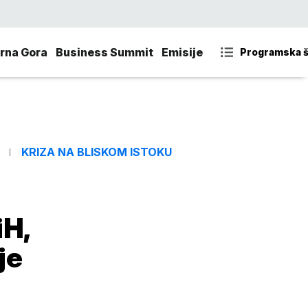
rna Gora
Business Summit
Emisije
Programska 
KRIZA NA BLISKOM ISTOKU
iH,
je