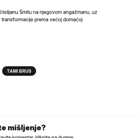
 Kristijanu Šmitu na njegovom angažmanu, uz
i transformacije prema većoj domaćoj
TAMI BRUS
e mišljenje?
tavite komentar, kliknite na dugme.