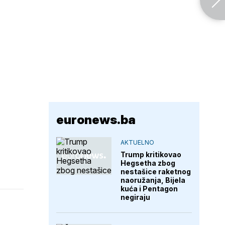
euronews.ba
AKTUELNO
Trump kritikovao
Hegsetha zbog
nestašice raketnog
naoružanja, Bijela
kuća i Pentagon
negiraju