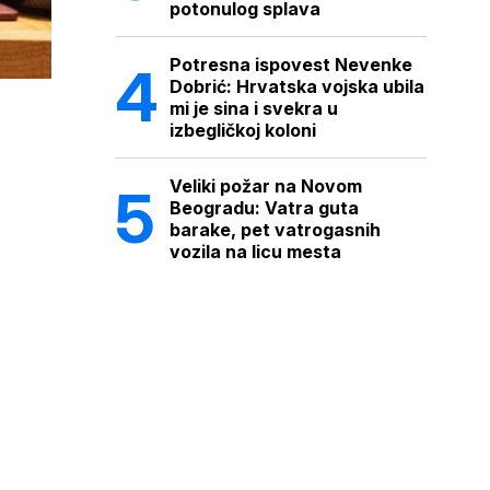
potonulog splava
Potresna ispovest Nevenke
Dobrić: Hrvatska vojska ubila
mi je sina i svekra u
izbegličkoj koloni
Veliki požar na Novom
Beogradu: Vatra guta
barake, pet vatrogasnih
vozila na licu mesta