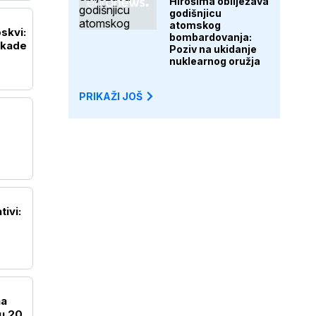
Hirošima obilježava
godišnjicu
atomskog
skvi:
bombardovanja:
ekade
Poziv na ukidanje
nuklearnog oružja
PRIKAŽI JOŠ
tivi:
na
u 20.