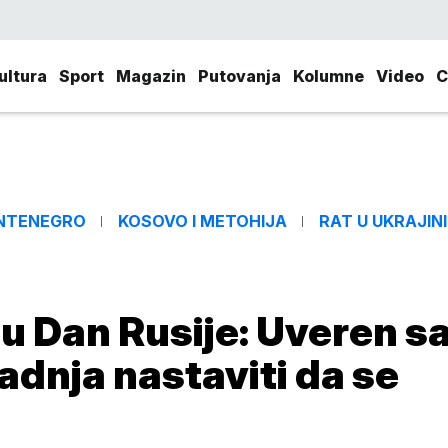
ultura
Sport
Magazin
Putovanja
Kolumne
Video
C
NTENEGRO
KOSOVO I METOHIJA
RAT U UKRAJINI
nu Dan Rusije: Uveren 
radnja nastaviti da se