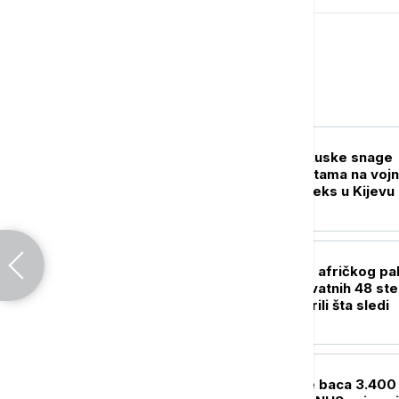
Evropa
EVROPA
RAT U UKRAJINI Ruske snage
izvele napad raketama na voj
industrijski kompleks u Kijevu
EVROPA
Italija pod udarom afričkog pa
Izmereno neverovatnih 48 ste
- meteorolozi otkrili šta sledi
EVROPA
Engleska godišnje baca 3.400