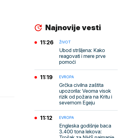
Najnovije vesti
11:26
ŽIVOT
Ubod stršljena: Kako
reagovati i mere prve
pomoći
11:19
EVROPA
Grčka civilna zaštita
upozorila: Veoma visok
rizik od požara na Kritu i
severnom Egeju
11:12
EVROPA
Engleska godišnje baca
3.400 tona lekova:
Trošak za NHS najmanje