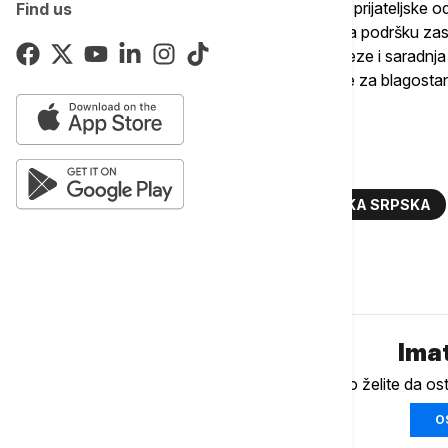
"Koristim priliku i da izrazim zahvalnost za prijateljsk
Find us
pokazuje prema Republici Srpskoj, kao i za podršku 
uvažavanju. Uveren sam da će se naše veze i saradnja nas
naroda", poručio je Dodik i uz iskrene želje za blagost
poštovanja.
Više o...
RUSIJA
DAN RUSIJE
REPUBLIKA SRPSKA
Komentari (
0
)
Imat
Ukoliko želite da os
O