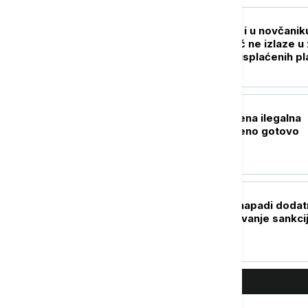
REGION
Mrak u jami, mrak i u novčanik
Rudari četvrtu noć ne izlaze u
protesta zbog neisplaćenih pl
REGION
Kod Drniša otkrivena ilegalna
pršutana: Zaplenjeno gotovo
hiljadu pršuta
EVROPA
Kalas: Novi ruski napadi dodat
razlog za pooštravanje sankci
Moskvi