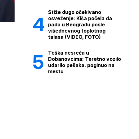
Stiže dugo očekivano
osveženje: Kiša počela da
pada u Beogradu posle
višednevnog toplotnog
talasa (VIDEO, FOTO)
Teška nesreća u
Dobanovcima: Teretno vozilo
udarilo pešaka, poginuo na
mestu