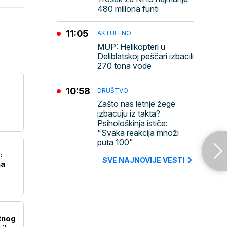
480 miliona funti
11:05
AKTUELNO
MUP: Helikopteri u
Deliblatskoj peščari izbacili
270 tona vode
10:58
DRUŠTVO
Zašto nas letnje žege
izbacuju iz takta?
Psihološkinja ističe:
"Svaka reakcija množi
puta 100"
:
SVE NAJNOVIJE VESTI
na
tnog