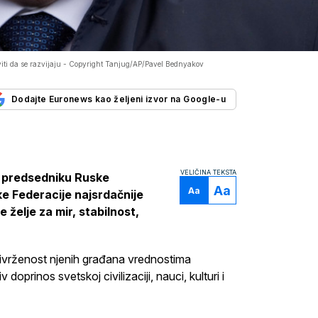
ti da se razvijaju -
Copyright Tanjug/AP/Pavel Bednyakov
Dodajte Euronews kao željeni izvor na Google-u
VELIČINA TEKSTA
u predsedniku Ruske
Aa
Aa
e Federacije najsrdačnije
 želje za mir, stabilnost,
privrženost njenih građana vrednostima
doprinos svetskoj civilizaciji, nauci, kulturi i