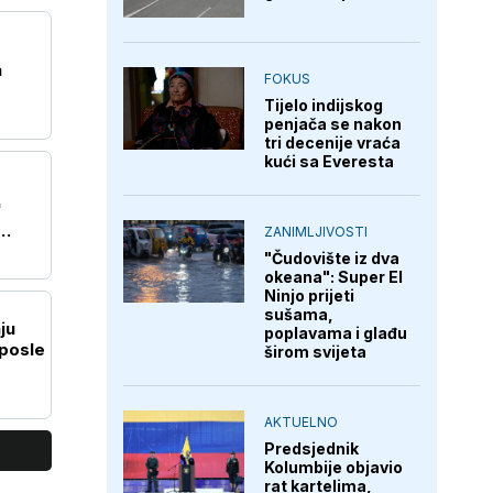
a
FOKUS
Tijelo indijskog
penjača se nakon
tri decenije vraća
kući sa Everesta
"
ZANIMLJIVOSTI
"Čudovište iz dva
okeana": Super El
Ninjo prijeti
sušama,
ju
poplavama i glađu
 posle
širom svijeta
AKTUELNO
Predsjednik
Kolumbije objavio
rat kartelima,