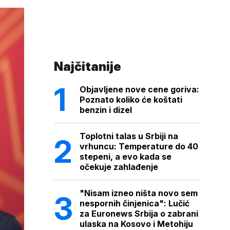
Najčitanije
Objavljene nove cene goriva:
Poznato koliko će koštati
benzin i dizel
Toplotni talas u Srbiji na
vrhuncu: Temperature do 40
stepeni, a evo kada se
očekuje zahlađenje
"Nisam izneo ništa novo sem
nespornih činjenica": Lučić
za Euronews Srbija o zabrani
ulaska na Kosovo i Metohiju