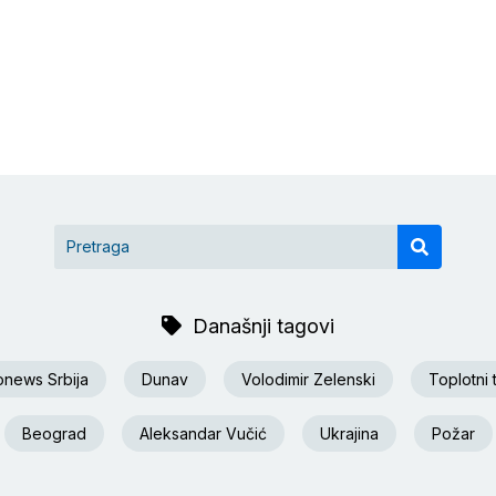
Današnji tagovi
onews Srbija
Dunav
Volodimir Zelenski
Toplotni 
Beograd
Aleksandar Vučić
Ukrajina
Požar