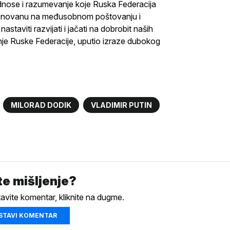
e odnose i razumevanje koje Ruska Federacija
zasnovanu na međusobnom poštovanju i
taviti razvijati i jačati na dobrobit naših
anje Ruske Federacije, uputio izraze dubokog
MILORAD DODIK
VLADIMIR PUTIN
e mišljenje?
tavite komentar, kliknite na dugme.
STAVI KOMENTAR