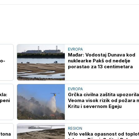
EVROPA
Mađar: Vodostaj Dunava kod
no-
nuklearke Pakš od nedelje
porastao za 13 centimetara
EVROPA
kla:
Grčka civilna zaštita upozorila
peni
Veoma visok rizik od požara 
Kritu i severnom Egeju
REGION
 tona
Vrlo velika opasnost od toplo