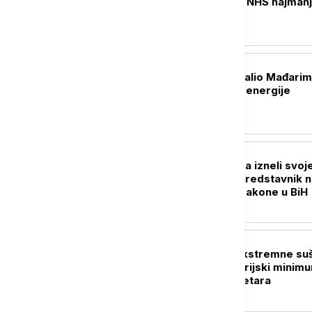
lekova: Trošak za NHS najman
480 miliona funti
EVROPA
Peter Mađar zahvalio Mađarim
štednji električne energije
REGION
Autori sa Harvarda izneli svoj
mišljenje: Visoki predstavnik
pravo da donosi zakone u BiH
REGION
Batina na udaru ekstremne su
Dunav pao na istorijski minim
minus 140 centimetara