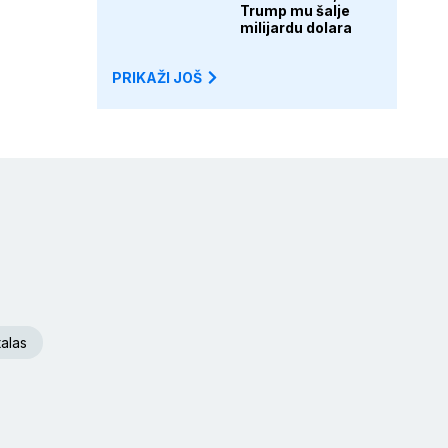
Trump mu šalje
milijardu dolara
PRIKAŽI JOŠ
talas