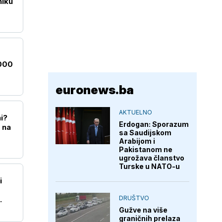
niku
.000
euronews.ba
AKTUELNO
i?
Erdogan: Sporazum
 na
sa Saudijskom
Arabijom i
Pakistanom ne
ugrožava članstvo
Turske u NATO-u
i
DRUŠTVO
Gužve na više
graničnih prelaza