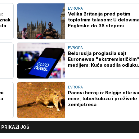
EVROPA
u:
Velika Britanija pred petim
 znak
toplotnim talasom: U delovim
ata
Engleske do 36 stepeni
EVROPA
Belorusija proglasila sajt
Euronewsa "ekstremističkim
medijem: Kuća osudila odluku
Minska
EVROPA
ni
Pacovi heroji iz Belgije otkriva
ja
mine, tuberkulozu i preživele
zemljotresa
PRIKAŽI JOŠ