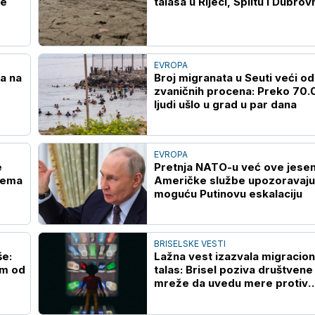
je
talasa u Rijeci, Splitu i Dubrov
EVROPA
a na
Broj migranata u Seuti veći od
zvaničnih procena: Preko 70
ljudi ušlo u grad u par dana
EVROPA
e
Pretnja NATO-u već ove jesen
 nema
Američke službe upozoravaju
moguću Putinovu eskalaciju
BRISELSKE VESTI
še:
Lažna vest izazvala migracion
um od
talas: Brisel poziva društvene
mreže da uvedu mere protiv
širenja dezinformacija