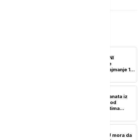
Evropa
EVROPA
UŽIVO
RAT U UKRAJINI
Ukrajinske snage napale
Tatarstan dronovima, najmanje 12
mrtvih, 39 povređeno
EVROPA
Drama u Budimpešti: Granata iz
Drugog svetskog rata pod
nerazjašnjenim okolnostima
nestala iz korita Dunava
EVROPA
Meloni i Frederiksen: EU mora da