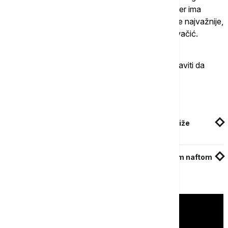
Perastu i nisu ugroženi objekti i neće biti nikako jer ima
dovoljno vatrogasnih vozila i vatrogasaca. Što je najvažnije,
tu su i meštani koji su bili celu noć”, kazao je Kovačić.
On je kazao da će vatrogasci i tokom dana nastaviti da
dežuraju u smenama.
Povezane vesti
Veliki požar aktivan kod Perasta, vatra sve bliže
kućama
Zapalio se i srušio i treći rezervoar sa sirovom naftom
na Kubi, ugrožen i četvrti