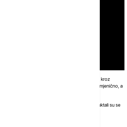
Kako prenosi Radio Kotor, zatvoren je gornji put kroz
Perast. Saobraćaj se odvija jednom trakom naizmjenično, a
policija reguliše saobraćaj.
Požari u brdima iznad Kostanjice i Perasta razbuktali su se
preksinoć oko 19 sati nakon udara groma.