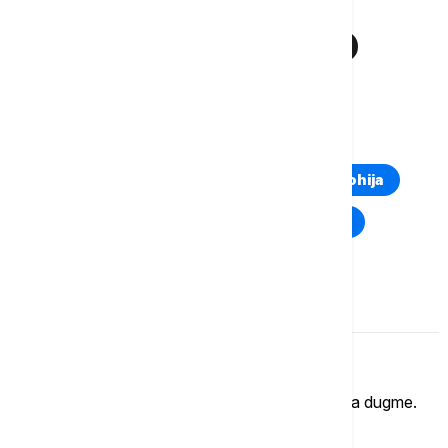
Više o...
PERAST
POŽAR
RTCG
VATRA
VATROGASCI
TOP TAGOVI
Euronews Montenegro
Kosovo i Metohija
Rat u Ukrajini
Kriza na Bliskom istoku
Komentari (
0
)
Imate mišljenje?
Ukoliko želite da ostavite komentar, kliknite na dugme.
OSTAVI KOMENTAR