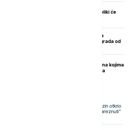
Probudite se uz Euronews Jutro: Koliki će
biti minimalac u 2027. godini?
Stojčić: U poslednjih nekoliko godina
najintenzivniji period uređenja Beograda od
1945. godine
Voz umesto aviona? Evropske rute na kojima
je železnica brža od avio-saobraćaja
Najnovije vesti
21:41
EVROPA
Moskva povukla crvenu liniju: Galuzin otkrio
pod kojim uslovom Rusija neće "zamrznuti"
rat u Ukrajini