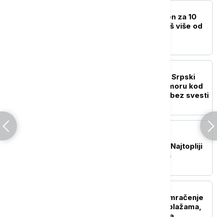
EVROPA
Nemački tehničar osuđen za 10
ubistava: Istražuje se još više od
120 sumnjivih slučajeva
EVROPA
Tragedija na Halkidikiju: Srpski
državljanin utopio se u moru kod
Sartija, iz vode izvučen bez svesti
EVROPA
Zapadna Evropa obara
temperaturne rekorde: Najtopliji
jun i jul u istoriji merenja
EVROPA
Španija pred totalno pomračenje
Sunca: Milioni kreću ka plažama,
vlasti strahuju od požara