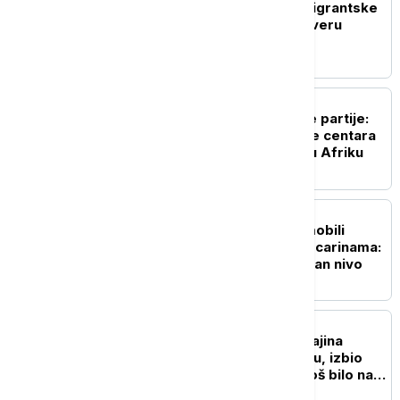
Turisti na udaru zbog migrantske
krize: Španija uvela proveru
dokumenata za Italijane
EVROPA
Lider Evropske narodne partije:
Potrebno uspostavljenje centara
za povratak migranata u Afriku
EVROPA
Kineski električni automobili
osvajaju Evropu uprkos carinama:
Prodaja dostigla rekordan nivo
EVROPA
Novi udar na Rusiju: Ukrajina
pogodila veliku rafineriju, izbio
požar - poznato šta je još bilo na
meti