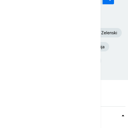
Današnji tagovi
Aleksandar Vučić
Požar
Volodimir Zelenski
Deliblatska Peščara
Euronews Srbija
Ukrajina
Srbija
Požari
Teme