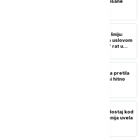
se bori protiv nekontrolisane
imigracije
EVROPA
Moskva povukla crvenu liniju:
Galuzin otkrio pod kojim uslovom
Rusija neće "zamrznuti" rat u
Ukrajini
REGION
Požar kod Laktaša: Vatra pretila
da zahvati kuće, meštani hitno
evakuisani
EVROPA
Dunav ponovo tone: Vodostaj kod
Černavode pada - Rumunija uvela
hitne mere