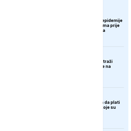
euronews.ba
AKTUELNO
SZO: Najbrže širenje epidemije
ebole počelo mjesecima prije
zvaničnog proglašenja
AKTUELNO
Gradonačelnik Seute traži
raspoređivanje vojske na
ulicama
AKTUELNO
Trump: Teheran mora da plati
odštetu za sve ljude koje su
ubili i teško ranili