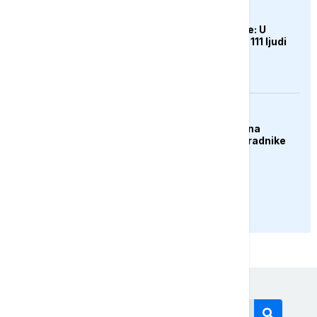
AKTUELNO
Predsjednik Kolumbije: U
zemljotresu poginulo 111 ljudi
DRUŠTVO
Ministarstvo apeluje na
poslodavce: Zaštititi radnike
tokom vrućina
PRIKAŽI JOŠ