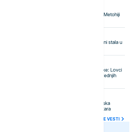
21:30
POLITIKA
"Opasan potez KFOR-a": Drecun
upozorava da su Srbi na Kosovu i Metohiji
sve ugroženiji
21:27
OSTALI SPORTOVI
Sjajna Španović izborila finale, Emini stala u
kvalifikacijama
21:21
NAUKA
Šta to svetli na nebu iznad Nemačke: Lovci
na NLO dobili 14.000 prijava u poslednjih
nekoliko meseci
21:14
AKTUELNO
U Srbiji aktivna 23 požara: Deliblatska
peščara gori na više od 2.000 hektara
SVE NAJNOVIJE VESTI