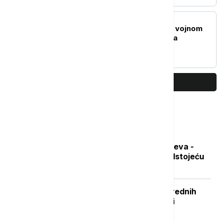
EVROPA
Eksplozija u bugarskom vojnom
postrojenju, 300 radnika
evakuisano
PRIKAŽI JOŠ
Najčitanije
Sad je pravo vreme za nabavku ogreva -
koliko koštaju drva i pelet pred predstojeću
grejnu sezonu
Stiže novi toplotni talas: U Srbiji narednih
dana i do 38 stepeni, evo kada sledi
osveženje