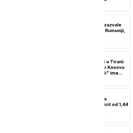
REGION
TikTok dezinformacije izazvale
napad na hitnu pomoć u Rumuniji,
sedmoro uhapšeno
EVROPA
Posle Prištine, reakcije i u Tirani:
Zbog izjave Zelenskog o Kosovu
demonstranti "promenili" ime
Ulice Slobodna Ukrajina
EVROPA
Mađarska u julu ostvarila
rekordan budžetski suficit od 1,44
milijarde evra
EVROPA