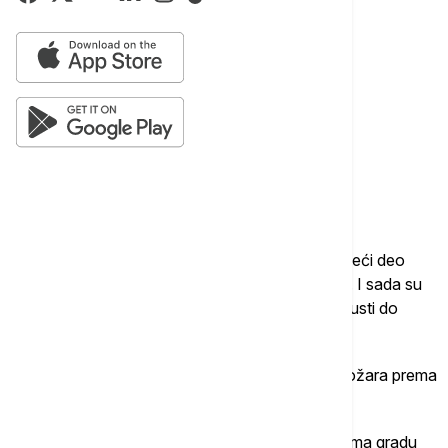
“Vatrogasci su celu noć na terenu. Tamo je najveći deo
naših kolega iz dobrovoljnog društva iz Perasta. I sada su
tamo. Drže liniju, ne dozvoljavaju da se vatra spusti do
grada, do magistrale”, kazao je Kovačić.
On je kazao da je severni vetar okrenuo smer požara prema
drugoj strani brda.
“Požar nije ugašen. Pod kontrolom je u delu prema gradu