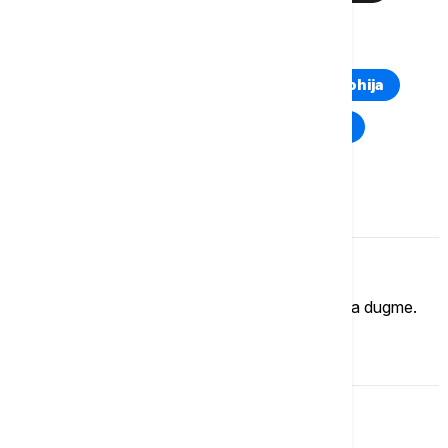
TOP TAGOVI
Euronews Montenegro
Kosovo i Metohija
Rat u Ukrajini
Kriza na Bliskom istoku
Komentari (
0
)
Imate mišljenje?
Ukoliko želite da ostavite komentar, kliknite na dugme.
OSTAVI KOMENTAR