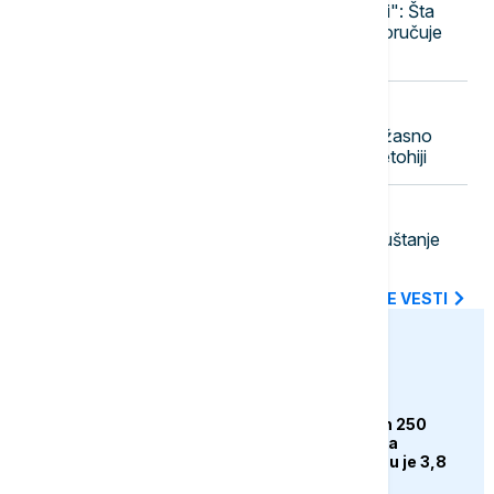
Srbija i Ukrajina "partneri, a ne rivali": Šta
Zelenski donosi Beogradu, a šta poručuje
Briselu i Moskvi?
13:00
POLITIKA
Vučić: Radimo sve da olakšamo užasno
težak život Srbima na Kosovu i Metohiji
12:55
DRUŠTVO
Časovi gitare u prirodi: Hobi za opuštanje
koji nikada nije kasno početi
SVE NAJNOVIJE VESTI
euronews.ba
BIZNIS
Rimac rasprodao svih 250
Bugattija prije početka
proizvodnje. Cijena mu je 3,8
miliona eura