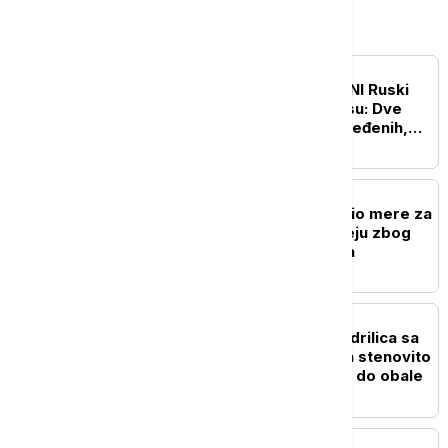
Evropa
EVROPA
UŽIVO
RAT U UKRAJINI Ruski
napadi na Harkov i Odesu: Dve
osobe stradale, 18 povređenih,
pogođene stambene zgrade
EVROPA
Britanski premijer najavio mere za
građane: Kreće na turneju zbog
rastućih troškova života
EVROPA
Drama kod Naksosa: Jedrilica sa
šest ljudi nasukala se na stenovito
dno, svi bezbedno došli do obale
EVROPA