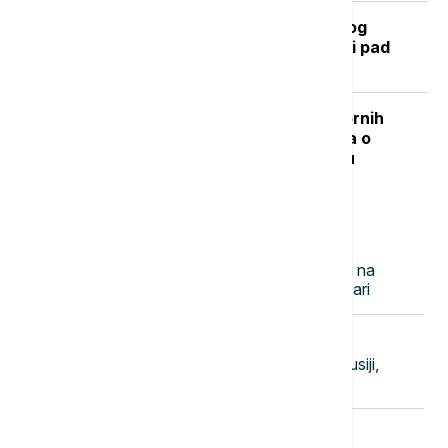
Kada se očekuje završetak toplotnog
talasa? RHMZ najavljuje osveženje i pad
temperature
"Nisam izneo ništa novo sem nespornih
činjenica": Lučić za Euronews Srbija o
zabrani ulaska na Kosovo i Metohiju
Najnovije vesti
13:14
AKTUELNO
MUP: Vatrogasci rade danju i noću na
gašenju požara u Deliblatskoj peščari
13:13
EVROPA
Papa: Dosta je nasilja u Ukrajini i Rusiji,
napravimo mesta za diplomatiju
13:03
POLITIKA