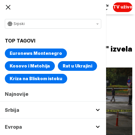
TV uživo
Srpski
Naslovna
Evropa
TOP TAGOVI
Grupa "Bataljon besmrtnika" izvela
Euronews Montenegro
bombaški napad u Ankari
Kosovo i Metohija
Rat u Ukrajini
Kriza na Bliskom istoku
Najnovije
Srbija
Evropa