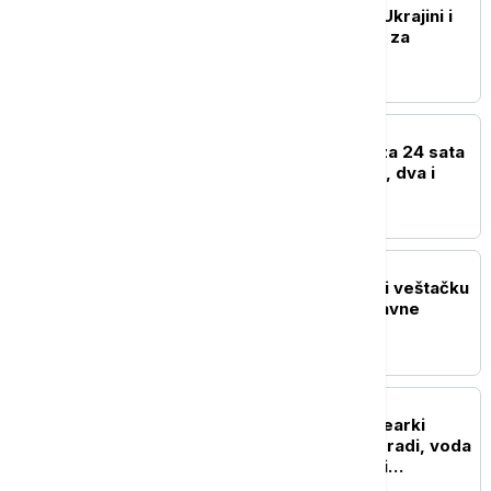
Papa: Dosta je nasilja u Ukrajini i
Rusiji, napravimo mesta za
diplomatiju
EVROPA
U Severnoj Makedoniji za 24 sata
registrovano 25 požara, dva i
dalje aktivna
EVROPA
Turska počela da koristi veštačku
inteligenciju da smanji javne
troškove
REGION
Blok 2 u rumunskoj nuklearki
Černavoda nastavlja da radi, voda
Dunava porasla za četiri
centimetra