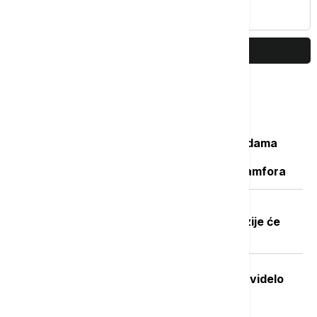
PRIKAŽI JOŠ
Najčitanije
Važan svedok antičke istorije: U vodama
Sicijlije otkriveni ostaci potonulog
starorimskog broda sa 100 vinskih amfora
Dobre vesti za najstarije građane:
Povećanje penzija ove godine, penzije će
pratiti rast plata
Stvorena nova boja koju je do sada videlo
samo sedmoro ljudi