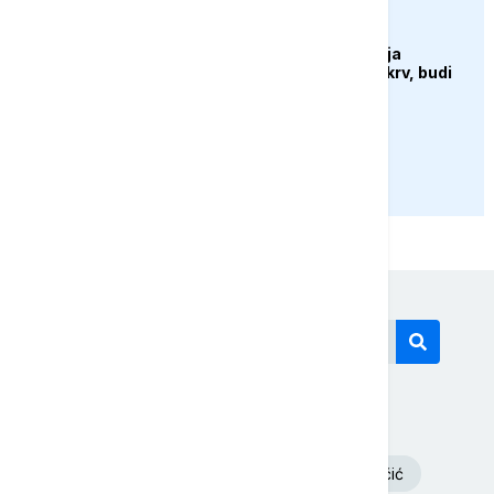
DRUŠTVO
Sutra u Sarajevu akcija
darivanja krvi - Daruj krv, budi
opet njihov heroj
PRIKAŽI JOŠ
Današnji tagovi
Volodimir Zelenski
Aleksandar Vučić