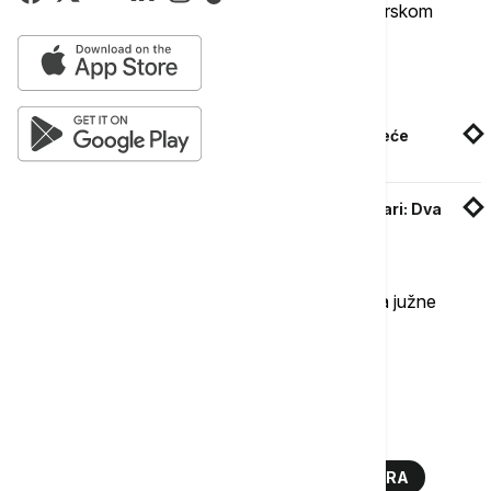
rekao je Erdogan obraćajući se poslanicima u turskom
parlamentu.
Povezane vesti
Erdogan o napadu u Ankari: Teroristi nikad neće
ostvariti svoje ciljeve
Bombaški napad ispred zgrade MUP-a u Ankari: Dva
policajca lakše ranjena
On je dodao da će Turska nastaviti da osigurava južne
granice od militanata koji dolaze spolja.
Više o...
TURSKA
TERORIZAM
RADNIČKA PARTIJA KURDISTANA
ANKARA