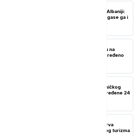
REGION
Požar na planini Kruja u Albaniji:
Ugroženo oko 30 kuća, gase ga i
helikopteri
EVROPA
Eksplozija gasa u kampu na
festivalu Taubertal, povređeno
deset ljudi
REGION
U sudaru teretnog i putničkog
voza kod Bjelovara povređene 24
osobe
EVROPA
Novi protesti žitelja ostrva
Majorka protiv masovnog turizma