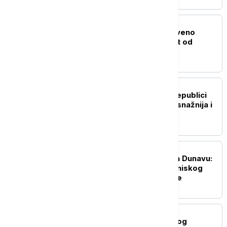
EVROPA
U Grčkoj proglašeno crveno
upozorenje na opasnost od
požara
EVROPA
Dodik: Podrška Srbije Republici
Srpskoj nikada nije bila snažnija i
konkretnija
EVROPA
Dramatična operacija na Dunavu:
Potopljene barže zbog niskog
vodostaja kod nuklearke
EVROPA
Vatrogasci dobijaju novog