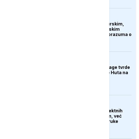
AKTUELNO
Islamabad ukrašen turskim,
saudijskim i pakistanskim
zastavama nakon sporazuma o
zajedničkoj odbrani
AKTUELNO
Jemenske vladine snage tvrde
da su napale položaje Huta na
jugu
AKTUELNO
Iran tvrdi da nema direktnih
pregovora sa SAD-om, već
samo razmjenjuju poruke
putem posrednika