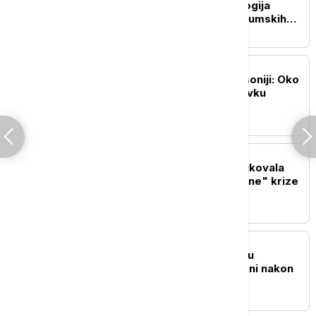
saveznika: Kako tehnologija
pomaže u borbi protiv šumskih
požara
EVROPA
Masovni protesti u Saksoniji: Oko
10.000 ljudi tražilo ostavku
savezne vlade
EVROPA
Italijanska opozicija kritikovala
Meloni zbog "neosnovane" krize
sa Španijom
REGION
Požari u blizini Trebinja u
Republici Srpskoj ugašeni nakon
devet dana