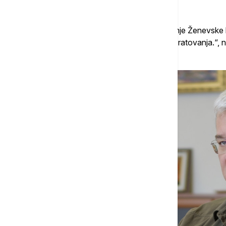
municije morali da se predaju.
''Ubistvo ratnih zarobljenika je grubo kršenje Ženevske
istraga povodom kršenja zakona i običaja ratovanja.“, 
Generalnog tužilaštva.