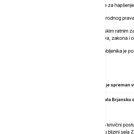
suda da preduzme hitne mere i izda naloge za hapšenje 
Sibiga navodi da se radi o kršenju međunarodnog prava
''Okrutno postupanje Rusije prema ukrajinskim ratnim z
kršenje međunarodnog humanitarnog prava, zakona i obič
Prema podacima UN, 95 odsto ratnih zarobljenika je p
potrebe.
Povezane vesti
RAT U UKRAJINI Zelenski: Plan pobede je spreman v
RAT U UKRAJINI Ukrajinska vojska gađala Brjansku ob
blizini grada Karačeva
Generalno tužilaštvo Ukrajine je pokrenulo krivični po
ukrajinskih ratnih zarobljenika 10. oktobra u blizini sela 