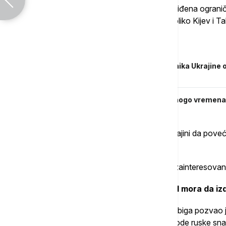
Pevkur je rekao da bi mogla da budu zaobiđena ograni
opreme iz Ukrajine zbog ratnog stanja ukoliko Kijev i T
Povezane vesti
RAT U UKRAJINI Šef kabineta predsednika Ukrajine 
predstavljen javnosti
RAT U UKRAJINI Zelenski: Nemamo mnogo vremena, s
"Sporazum te vrste mogao bi pomoći Ukrajini da poveć
preneli su estonski mediji.
Pevkur je istakao da je Estonija posebno zainteresov
15.26 Sibiga: Međunarodni krivični sud mora da iz
Ministar spoljnih poslova Ukrajine Andrij Sibiga pozva
na pogubljenja ukrajinskih vojnika koja izvode ruske s