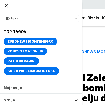
Srpski
Srbija
Evropa
Svet
Biznis
K
Srpski
TOP TAGOVI
EURONEWS MONTENEGRO
KOSOVO I METOHIJA
EURONEWS MO
TOP TAGOVI
RAT U UKRAJINI
Naslovna
Evropa
KRIZA NA BLISKOM ISTOKU
RAT U UKRAJINI Zelen
900 navođenih bomb
Najnovije
dronova za nedelju 
Srbija