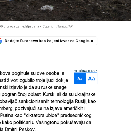
00 dronova za nedelju dana -
Copyright Tanjug/AP
Dodajte Euronews kao željeni izvor na Google-u
VELIČINA TEKSTA
arkova poginule su dve osobe, a
Aa
Aa
i život izgubilo troje ljudi dok je
nski izjavio je da su ruske snage
 pograničnoj oblasti Kursk, ali da su ukrajinske
 dobavljač sankcionisanih tehnologija Rusiji, kao
umberg, pozivajući se na izjave američkih i
 Putina kao "diktatora ubice" predsedničkog
e kako političari u Vašingtonu pokušavaju da
ja Dmitrij Peskov.