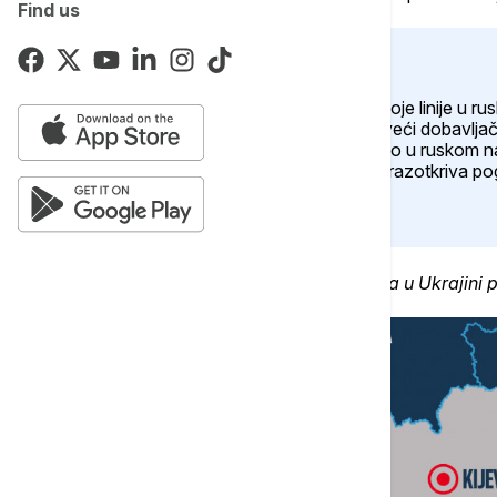
Find us
Ključni događaji:
Zelenski: Ukrajinske snage drže svoje linije u ru
Blumberg: Indija postala drugi najveći dobavljač
Dve osobe poginule, devet ranjeno u ruskom 
Peskov: Izjava Harisove o Putinu razotkriva p
Kako je protekao prethodni dan rata u Ukrajini p