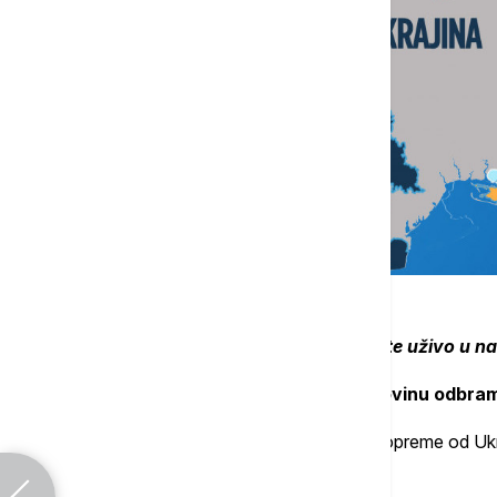
Dešavanja u Ukrajini pratite uživo u n
20.29 Pevkur: Estonija razmatra kupovinu odbra
Estonija razmatra kupovinu odbrambene opreme od Ukraji
odbrane Hano Pevkur.