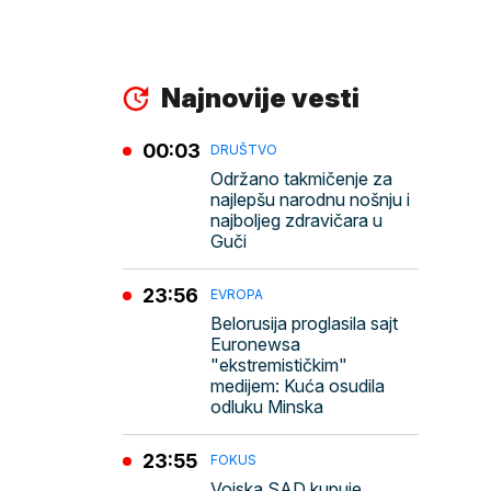
Najnovije vesti
00:03
DRUŠTVO
Održano takmičenje za
najlepšu narodnu nošnju i
najboljeg zdravičara u
Guči
23:56
EVROPA
Belorusija proglasila sajt
Euronewsa
"ekstremističkim"
medijem: Kuća osudila
odluku Minska
23:55
FOKUS
Vojska SAD kupuje