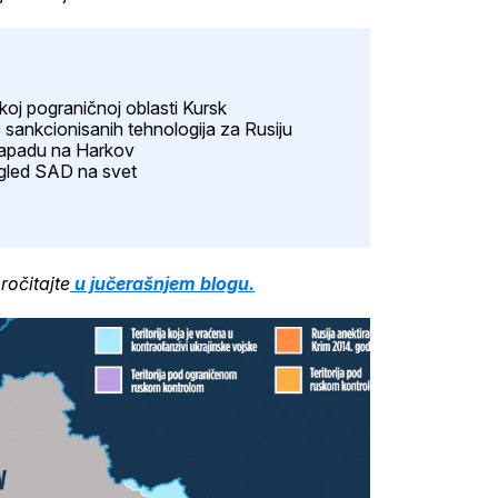
skoj pograničnoj oblasti Kursk
 sankcionisanih tehnologija za Rusiju
napadu na Harkov
ogled SAD na svet
ročitajte
u jučerašnjem blogu.