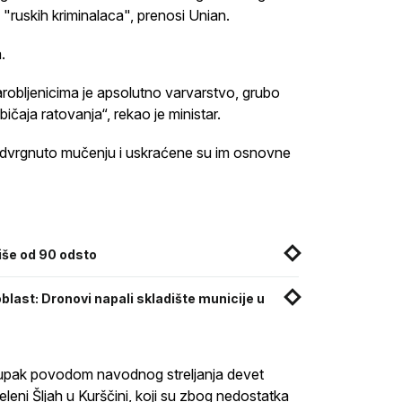
"ruskih kriminalaca", prenosi Unian.
.
arobljenicima je apsolutno varvarstvo, grubo
aja ratovanja“, rekao je ministar.
odvrgnuto mučenju i uskraćene su im osnovne
iše od 90 odsto
last: Dronovi napali skladište municije u
stupak povodom navodnog streljanja devet
Zeleni Šljah u Kurščini, koji su zbog nedostatka