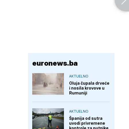
euronews.ba
AKTUELNO
Oluja čupala drveće
i nosila krovove u
Rumuniji
AKTUELNO
Španija od sutra
uvodi privremene
kontrole za putnike