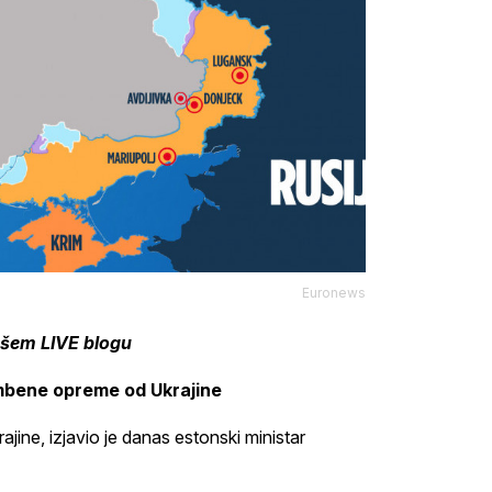
Euronews
ašem LIVE blogu
mbene opreme od Ukrajine
ne, izjavio je danas estonski ministar