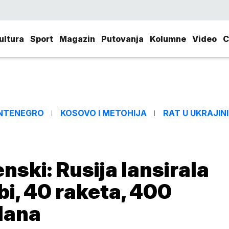
ultura
Sport
Magazin
Putovanja
Kolumne
Video
C
NTENEGRO
KOSOVO I METOHIJA
RAT U UKRAJINI
ski: Rusija lansirala
i, 40 raketa, 400
dana