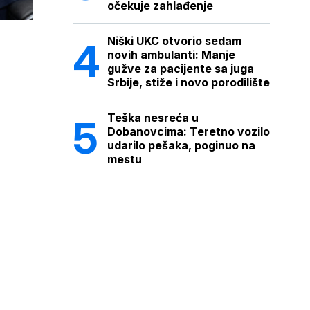
očekuje zahlađenje
Niški UKC otvorio sedam
novih ambulanti: Manje
gužve za pacijente sa juga
Srbije, stiže i novo porodilište
Teška nesreća u
Dobanovcima: Teretno vozilo
udarilo pešaka, poginuo na
mestu