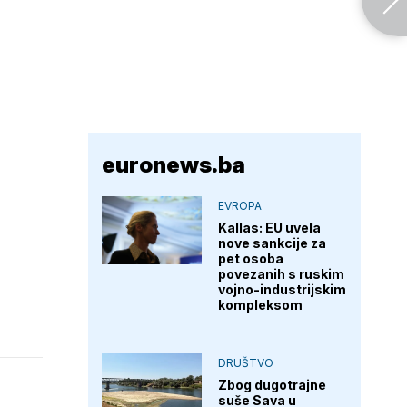
euronews.ba
EVROPA
Kallas: EU uvela
nove sankcije za
pet osoba
povezanih s ruskim
vojno-industrijskim
kompleksom
DRUŠTVO
Zbog dugotrajne
suše Sava u