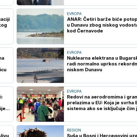
EVROPA
aciji
ANAR: Četiri barže biće potop
kog
u Dunavu zbog niskog vodost
kod Černavode
EVROPA
na
Nuklearna elektrana u Bugars
radi normalno uprkos rekord
icu
niskom Dunavu
EVROPA
i:
Redovi na aerodromima i gran
prelazima u EU: Koja je svrha 
ije
sistema ako se isključuje čim 
preopterećen?
REGION
livu
Suša u Bosni i Hercegovini uz