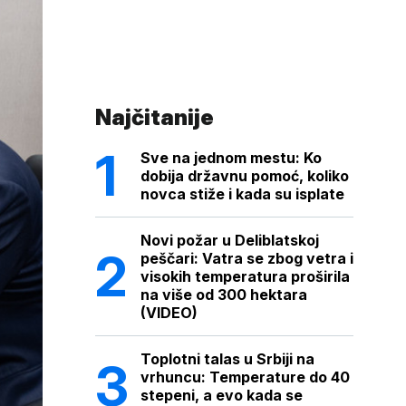
Najčitanije
Sve na jednom mestu: Ko
dobija državnu pomoć, koliko
novca stiže i kada su isplate
Novi požar u Deliblatskoj
peščari: Vatra se zbog vetra i
visokih temperatura proširila
na više od 300 hektara
(VIDEO)
Toplotni talas u Srbiji na
vrhuncu: Temperature do 40
stepeni, a evo kada se