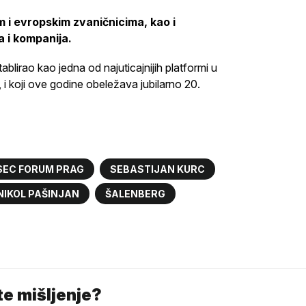
im i evropskim zvaničnicima, kao i
a i kompanija.
irao kao jedna od najuticajnijih platformi u
, i koji ove godine obeležava jubilarno 20.
SEC FORUM PRAG
SEBASTIJAN KURC
NIKOL PAŠINJAN
ŠALENBERG
e mišljenje?