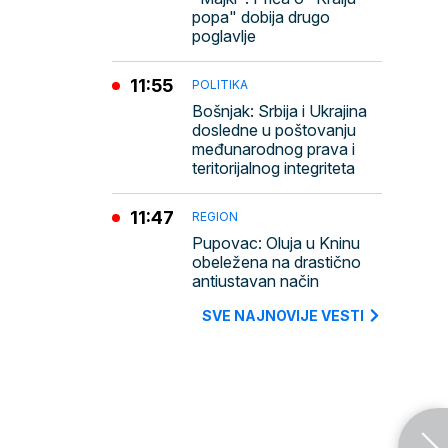
popa" dobija drugo
poglavlje
11:55
POLITIKA
Bošnjak: Srbija i Ukrajina
dosledne u poštovanju
međunarodnog prava i
teritorijalnog integriteta
11:47
REGION
Pupovac: Oluja u Kninu
obeležena na drastično
antiustavan način
SVE NAJNOVIJE VESTI