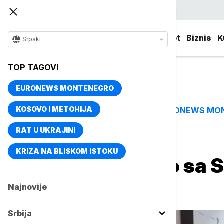
Srpski
Srbija
Evropa
Svet
Biznis
K
Srpski
TOP TAGOVI
EURONEWS MONTENEGRO
KOSOVO I METOHIJA
EURONEWS MO
TOP TAGOVI
RAT U UKRAJINI
Naslovna
Evropa
KRIZA NA BLISKOM ISTOKU
Vučić se sastao sa
Pragu
Najnovije
Srbija