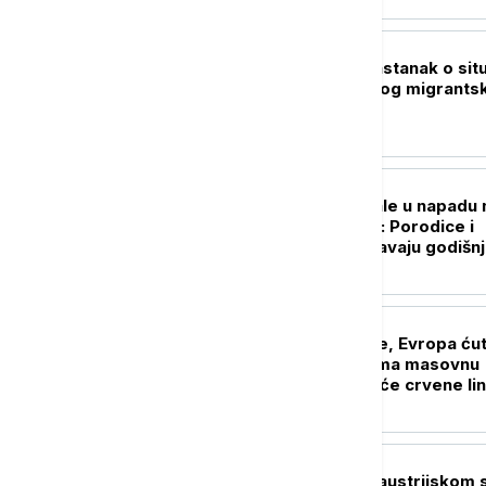
EVROPA
Sančez sazvao sastanak o situ
u Seuti nakon novog migrants
talasa
REGION
Sećanje na stradale u napadu 
Petrovačkoj cesti: Porodice i
zvaničnici obeležavaju godišnj
EVROPA
Putin podiže uloge, Evropa ćut
Šef Kremlja sprema masovnu
mobilizaciju, da li će crvene lin
biti povučene?
EVROPA
Mađarska: Kiša u austrijskom s