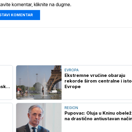
tavite komentar, kliknite na dugme.
STAVI KOMENTAR
EVROPA
Ekstremne vrućine obaraju
rekorde širom centralne i ist
nsku
Evrope
REGION
Pupovac: Oluja u Kninu obele
na drastično antiustavan nači