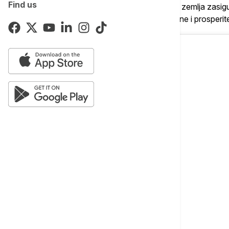
Find us
evropskim i svetskim praksama, a da naša zemlja zasig
partnerima koji dele viziju stabilne, povezane i prosperi
View this post on Instagram