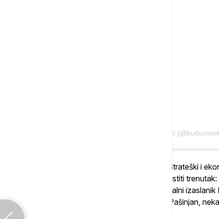
A post shared by Aleksandar Vučić (@buducnost
Prethodno, Vučić je govorio na panelu " Strateški i ek
planirano je i da se obrati na panelu "Iskoristiti trenuta
na kojem će učestvovati nekadašnji specijalni izaslanik 
Lajčak, predsednik Vlade Jermenije Nikol Pašinjan, neka
Šalenberg.