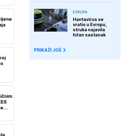
EVROPA
ljene
Hantavirus se
aja
vratio u Evropu,
struka najavila
hitan sastanak
PRIKAŽI JOŠ
koj
no
ičnim
EES
je
ela