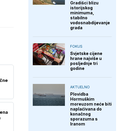
Gradišci blizu
istorijskog
minimuma,
stabilno
vodosnabdijevanje
grada
FOKUS
Svjetske cijene
hrane najviše u
posljednje tri
godine
očne
AKTUELNO
Plovidba
Hormuškim
moreuzom neće biti
naplaćivana do
žena
konačnog
n
sporazuma s
Iranom