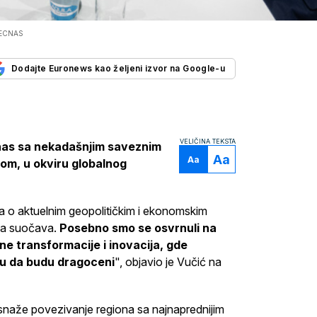
SECNAS
Dodajte Euronews kao željeni izvor na Google-u
VELIČINA TEKSTA
nas sa nekadašnjim saveznim
Aa
Aa
om, u okviru globalnog
ja o aktuelnim geopolitičkim i ekonomskim
opa suočava.
Posebno smo se osvrnuli na
lne transformacije i inovacija, gde
gu da budu dragoceni
", objavio je Vučić na
snaže povezivanje regiona sa najnaprednijim