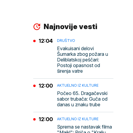
Najnovije vesti
12:04
DRUŠTVO
Evakuisani delovi
Šumarka zbog požara u
Deliblatskoj peščari:
Postoji opasnost od
širenja vatre
12:00
AKTUELNO IZ KULTURE
Počeo 65. Dragačevski
sabor trubača: Guča od
danas u znaku trube
12:00
AKTUELNO IZ KULTURE
Sprema se nastavak filma
"Majkl": Priča o "Kralju