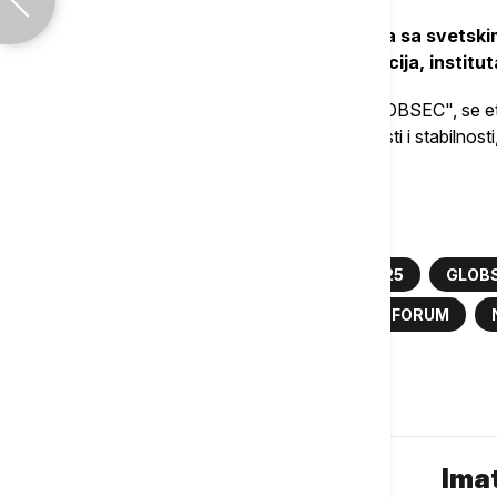
Takođe,
imaće i niz bilateralnih susreta sa svetsk
predstavnicima međunarodnih institucija, institut
Inače, globalno bezbednosno forum "GLOBSEC", se etabl
Evropi za oblikovanje globalne bezbednosti i stabilnosti
izdanje.
Više o...
ALEKSANDAR VUČIĆ
GLOBSEC 2025
GLOB
MIROSLAV LAJČAK
BEZBEDNOSNI FORUM
Komentari (
0
)
Imat