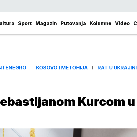
ultura
Sport
Magazin
Putovanja
Kolumne
Video
C
NTENEGRO
KOSOVO I METOHIJA
RAT U UKRAJINI
 Sebastijanom Kurcom u