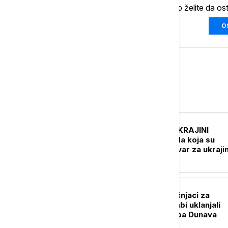
Ukoliko želite da os
O
Evropa
EVROPA
UŽIVO
RAT U UKRAJINI
Pogođena tri broda koja su
prevozila vojni tovar za ukraji
vojsku
EVROPA
Budimpešta: Stručnjaci za
deaktiviranje bombi uklanjali
eksploziv sa nasipa Dunava