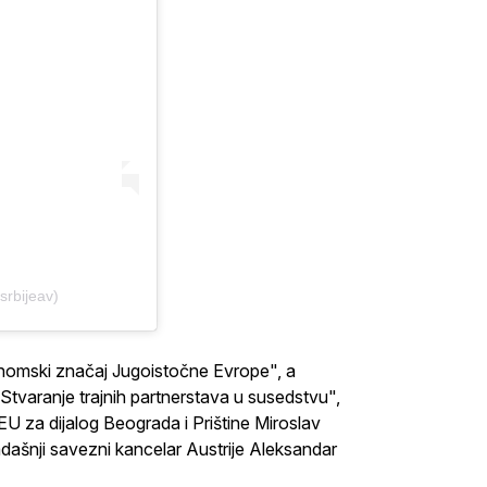
srbijeav)
onomski značaj Jugoistočne Evrope", a
k: Stvaranje trajnih partnerstava u susedstvu",
EU za dijalog Beograda i Prištine Miroslav
dašnji savezni kancelar Austrije Aleksandar