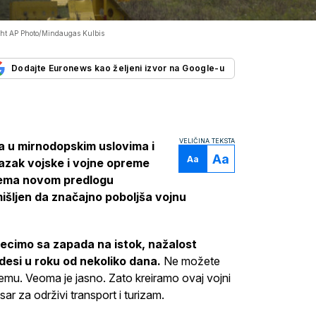
ht AP Photo/Mindaugas Kulbis
Dodajte Euronews kao željeni izvor na Google-u
VELIČINA TEKSTA
a u mirnodopskim uslovima i
Aa
Aa
lazak vojske i vojne opreme
prema novom predlogu
išljen da značajno poboljša vojnu
recimo sa zapada na istok, nažalost
desi u roku od nekoliko dana.
Ne možete
emu. Veoma je jasno. Zato kreiramo ovaj vojni
r za održivi transport i turizam.