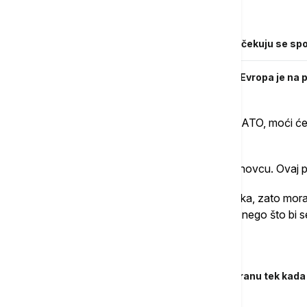
Povezane vesti
Zelenski stigao u posetu Francuskoj, očekuju se spo
Orban upozorava: Situacija je opasna, Evropa je na 
Države članice EU, od kojih je većina i u NATO, moći će
viši cilj potrošnje Alijanse.
Ipak, Cicikostas je naglasio da "nije sve u novcu. Ovaj p
"Geopolitička situacija u svetu sada nije laka, zato mo
više i da rezultate donosimo mnogo ranije nego što bi s
Povezane vesti
Kalas: Ako počnemo da ulažemo u odbranu tek kada