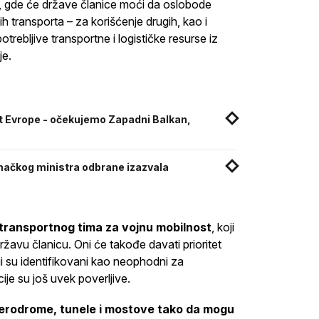
t", gde će države članice moći da oslobode
h transporta – za korišćenje drugih, kao i
trebljive transportne i logističke resurse iz
je.
ost Evrope - očekujemo Zapadni Balkan,
emačkog ministra odbrane izazvala
transportnog tima za vojnu mobilnost
, koji
žavu članicu. Oni će takođe davati prioritet
ji su identifikovani kao neophodni za
ije su još uvek poverljive.
, aerodrome, tunele i mostove tako da mogu