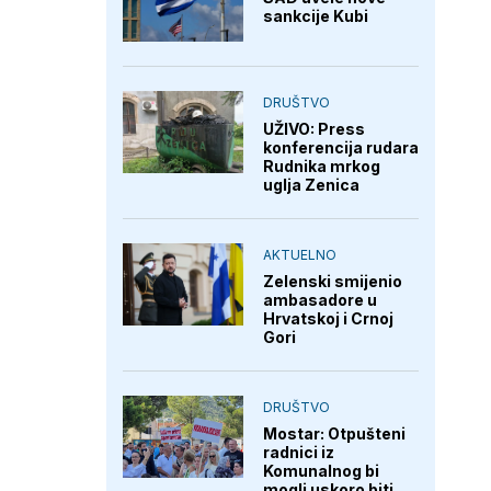
sankcije Kubi
DRUŠTVO
UŽIVO: Press
konferencija rudara
Rudnika mrkog
uglja Zenica
AKTUELNO
Zelenski smijenio
ambasadore u
Hrvatskoj i Crnoj
Gori
DRUŠTVO
Mostar: Otpušteni
radnici iz
Komunalnog bi
mogli uskoro biti