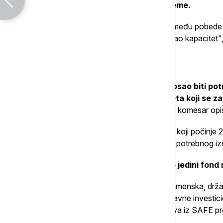
da izdrže težinu i dimenzije vojne opreme.
"Snažne logističke mreže prave razliku između pobede 
brzim investicijama kako bi se brzo povećao kapacitet",
Cena projekta
Cicikostas procenjuje da će za ovaj posao biti potr
okviru trenutnog višegodišnjeg budžeta koji se zav
milijardi evra za vojnu mobilnost
, što je komesar op
Predlog za naredni sedmogodišnji budžet, koji počinje 2
evra – deset puta više, ali i dalje daleko od potrebnog i
Ipak,
Cicikostas je naglasio da ovo nije jedini fo
S obzirom na to da je infrastruktura dvonamenska, drža
koheziona sredstva, dodeljena u okviru glavne investicio
nejednakosti između regiona, kao i sredstva iz SAFE 