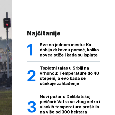
Najčitanije
Sve na jednom mestu: Ko
dobija državnu pomoć, koliko
novca stiže i kada su isplate
Toplotni talas u Srbiji na
vrhuncu: Temperature do 40
stepeni, a evo kada se
očekuje zahlađenje
Novi požar u Deliblatskoj
peščari: Vatra se zbog vetra i
visokih temperatura proširila
na više od 300 hektara