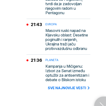
tvrdi da je zadovoljan
njegovim radom u
Pentagonu
21:43
EVROPA
Masovni ruski napad na
Kijevsku oblast: Desetine
poginulih i ranjenih,
Ukrajina traži jaču
protivvazdušnu odbranu
21:36
PLANETA
Kampanja u Mičigenu:
Izbori za Senat između
optužbi za antisemitizam i
debate o Bliskom istoku
SVE NAJNOVIJE VESTI