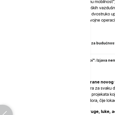
To će uključivati "fond solidarnosti za vojnu mobilnos
resurse – poput vozova, trajekata ili strateških vazdušni
"katalog vojne mobilnosti" koji će sadržati dvostruko upo
civilnih kompanija koji se mogu koristiti za vojne operaci
Povezane vesti
Košta: Proširenje EU najbolji investicija za budućn
Moldaviju, Ukrajinu
"Imali smo poslednje mirno leto u Evropi": Izjava n
uznemirenost, šta kažu Rusi?
Sav ovaj posao biće koordinisan od strane novog 
će se sastojati od nacionalnog koordinatora za svaku dr
finansiranju odabranih 500 infrastrukturnih projekata ko
unapređenje četiri dogovorena vojna koridora, čije lokac
Cilj je unaprediti puteve, železničke pruge, luke