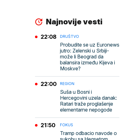
Najnovije vesti
22:08
DRUŠTVO
Probudite se uz Euronews
jutro: Zelenski u Srbiji-
može li Beograd da
balansira između Kijeva i
Moskve?
22:00
REGION
Suša u Bosni i
Hercegovini uzela danak:
Ratari traže proglašenje
elementarne nepogode
21:50
FOKUS
Tramp odbacio navode o
sukobu sa Hegsetom,