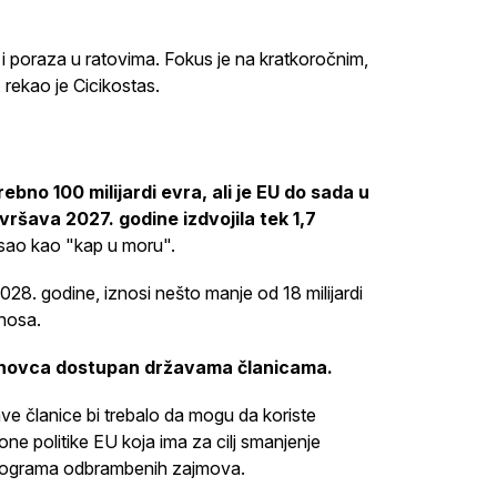
i poraza u ratovima. Fokus je na kratkoročnim,
 rekao je Cicikostas.
ebno 100 milijardi evra, ali je EU do sada u
ršava 2027. godine izdvojila tek 1,7
isao kao "kap u moru".
028. godine, iznosi nešto manje od 18 milijardi
znosa.
nd novca dostupan državama članicama.
ve članice bi trebalo da mogu da koriste
ne politike EU koja ima za cilj smanjenje
programa odbrambenih zajmova.