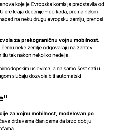
lanova koje je Evropska komisija predstavila od
U pre kraja decenije – do kada, prema nekim
 napad na neku drugu evropsku zemlju, prenosi
zvola za prekograničnu vojnu mobilnost.
pri čemu neke zemlje odgovaraju na zahtev
 tlu tek nakon nekoliko nedelja.
u mirnodopskim uslovima, a na samo šest sati u
ugom slučaju dozvola biti automatski
e"
cije za vojnu mobilnost, modelovan po
ućava državama članicama da brzo dobiju
rofama.