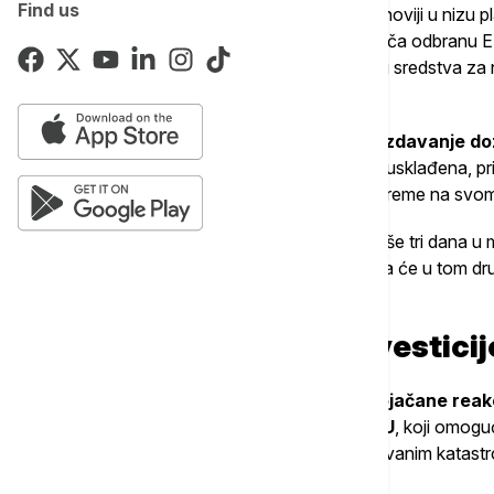
Find us
Takozvani paket "Vojna mobilnost" je najnoviji u nizu p
početka godine, sa ciljem da značajno ojača odbranu E
obaveštajnim službama, Rusija može imati sredstva za
Euronews
.
Jedna od ključnih mera biće ubrzano izdavanje do
Trenutno pravila u 27 država članica nisu usklađena, 
druge zemlje EU za premeštaj trupa i/ili opreme na svom
Komisija želi da se to vreme skrati na najviše tri dana 
vanrednim situacijama, uz pretpostavku da će u tom dr
odobrena.
"Kratkoročne, brze investicij
Plan predviđa novi evropski sistem pojačane reak
uzoru na Mehanizam civilne zaštite EU
, koji omog
pomoć kada se suoče sa prirodnim ili izazvanim katast