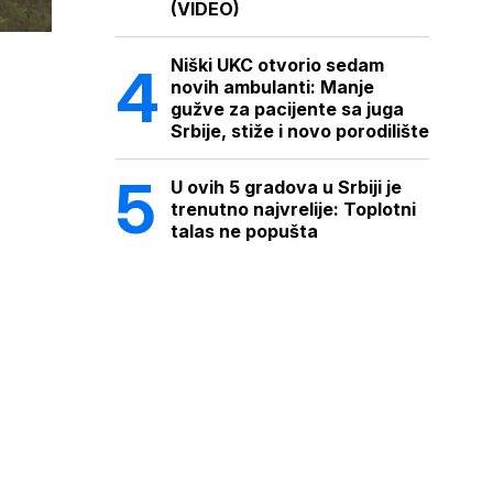
(VIDEO)
Niški UKC otvorio sedam
novih ambulanti: Manje
gužve za pacijente sa juga
Srbije, stiže i novo porodilište
U ovih 5 gradova u Srbiji je
trenutno najvrelije: Toplotni
talas ne popušta