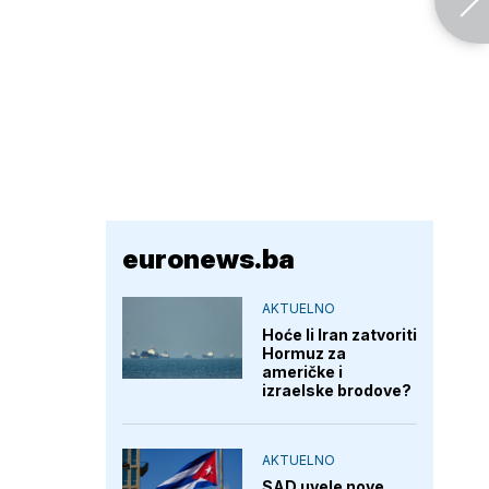
euronews.ba
AKTUELNO
Hoće li Iran zatvoriti
Hormuz za
američke i
izraelske brodove?
AKTUELNO
SAD uvele nove