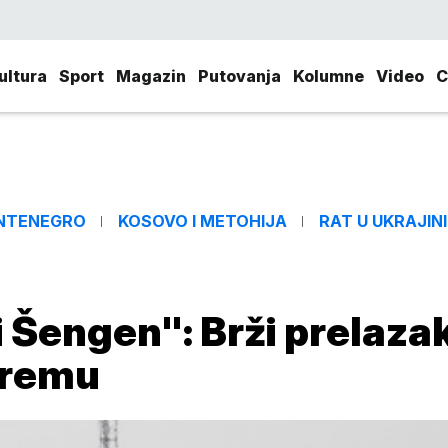
ultura
Sport
Magazin
Putovanja
Kolumne
Video
C
NTENEGRO
KOSOVO I METOHIJA
RAT U UKRAJINI
 Šengen": Brži prelaza
opremu