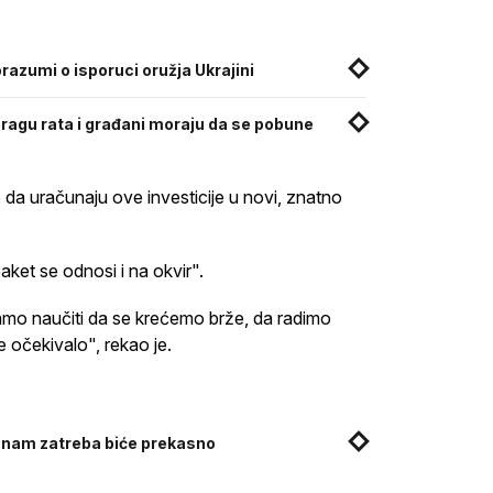
razumi o isporuci oružja Ukrajini
pragu rata i građani moraju da se pobune
 da uračunaju ove investicije u novi, znatno
aket se odnosi i na okvir".
ramo naučiti da se krećemo brže, da radimo
e očekivalo", rekao je.
 nam zatreba biće prekasno