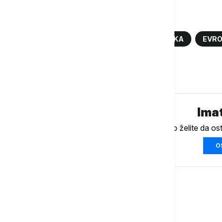
Više o...
ŠENGEN
VOJNI ŠENGEN
VOJSKA
EVR
Komentari (
0
)
Imat
Ukoliko želite da os
O
Evropa