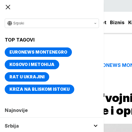
Srpski
Srbija
Evropa
Svet
Biznis
K
Srpski
TOP TAGOVI
EURONEWS MONTENEGRO
KOSOVO I METOHIJA
EURONEWS MO
TOP TAGOVI
RAT U UKRAJINI
Naslovna
Evropa
KRIZA NA BLISKOM ISTOKU
Evropa stvara "vojni
granica za trupe i 
Najnovije
Srbija