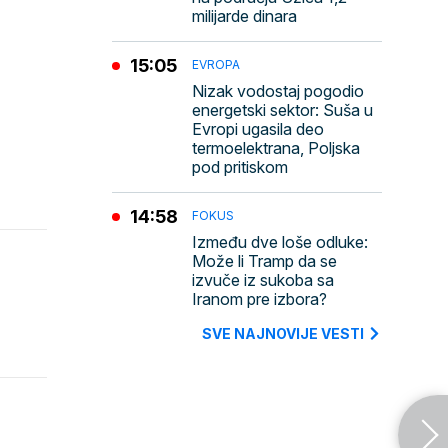
milijarde dinara
15:05
EVROPA
Nizak vodostaj pogodio
energetski sektor: Suša u
Evropi ugasila deo
termoelektrana, Poljska
pod pritiskom
14:58
FOKUS
Između dve loše odluke:
Može li Tramp da se
izvuče iz sukoba sa
Iranom pre izbora?
SVE NAJNOVIJE VESTI