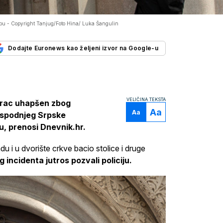
ebu -
Copyright Tanjug/Foto Hina/ Luka Šangulin
Dodajte Euronews kao željeni izvor na Google-u
VELIČINA TEKSTA
karac uhapšen zbog
Aa
Aa
spodnjeg Srpske
, prenosi Dnevnik.hr.
du i u dvorište crkve bacio stolice i druge
 incidenta jutros pozvali policiju.