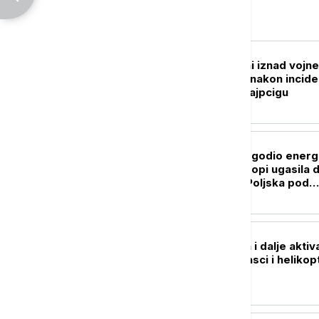
Evropa
EVROPA
Dronovi primećeni iznad vojne
baze u Nemačkoj nakon incide
na aerodromu u Lajpcigu
EVROPA
Nizak vodostaj pogodio energ
sektor: Suša u Evropi ugasila 
termoelektrana, Poljska pod
pritiskom
REGION
Požar kod Konjica i dalje aktiv
Na terenu vatrogasci i helikop
OS BiH