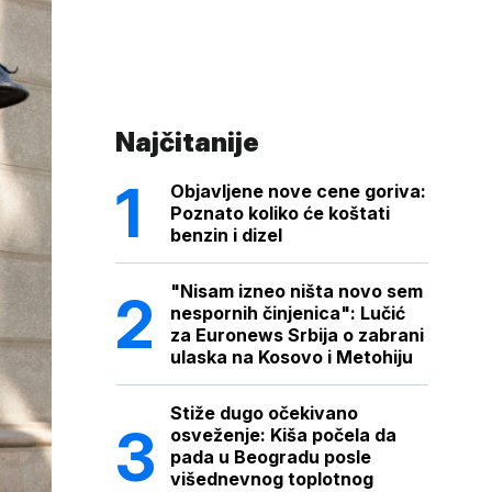
Najčitanije
Objavljene nove cene goriva:
Poznato koliko će koštati
benzin i dizel
"Nisam izneo ništa novo sem
nespornih činjenica": Lučić
za Euronews Srbija o zabrani
ulaska na Kosovo i Metohiju
Stiže dugo očekivano
osveženje: Kiša počela da
pada u Beogradu posle
višednevnog toplotnog