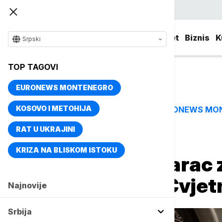
Srpski
Srbija
Evropa
Svet
Biznis
K
Srpski
TOP TAGOVI
EURONEWS MONTENEGRO
KOSOVO I METOHIJA
EURONEWS MO
TOP TAGOVI
RAT U UKRAJINI
Naslovna
Evropa
KRIZA NA BLISKOM ISTOKU
Uhapšen muškarac z
hrama SPC na Cvjet
Najnovije
Srbija