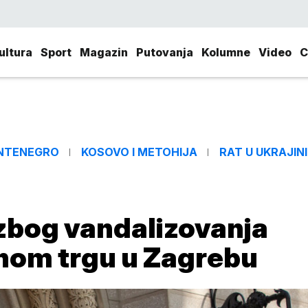
ultura
Sport
Magazin
Putovanja
Kolumne
Video
C
NTENEGRO
KOSOVO I METOHIJA
RAT U UKRAJINI
bog vandalizovanja
nom trgu u Zagrebu