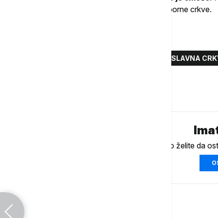
toga sve tačno utvrditi", objasnili su iz Saborne crkve.
Više o...
ZAGREB
VANDALIZAM
PRAVOSLAVNA CRK
Komentari (
0
)
Imat
Ukoliko želite da os
O