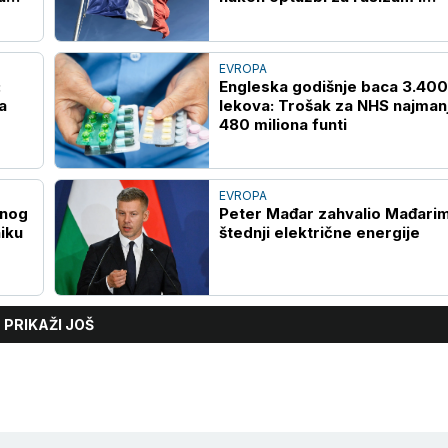
kolonijalizam (VIDEO)
EVROPA
:
Engleska godišnje baca 3.400
a
lekova: Trošak za NHS najman
480 miliona funti
EVROPA
tnog
Peter Mađar zahvalio Mađari
niku
štednji električne energije
PRIKAŽI JOŠ