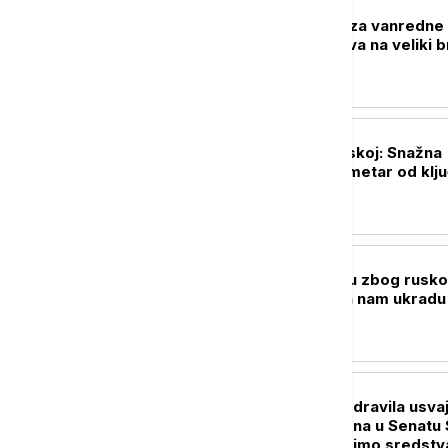
EVROPA
Mađarska služba za vanredne
situacije upozorava na veliki b
požara u zemlji
EVROPA
Pao dron u Bugarskoj: Snažna
eksplozija na kilometar od klj
gasovoda
EVROPA
Atal podneo tužbu zbog rusk
mešanja: "Žele da nam ukradu
izbore"
BRISELSKE VESTI
Fon der Lajen pozdravila usva
Grejemovog zakona u Senatu 
"Zajedno da iscrpimo sredstv