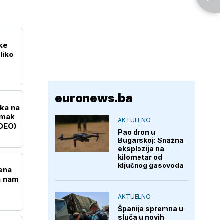
liko
euronews.ba
uka na
imak
AKTUELNO
DEO)
Pao dron u
Bugarskoj: Snažna
eksplozija na
kilometar od
ključnog gasovoda
ena
n nam
AKTUELNO
Španija spremna u
slučaju novih