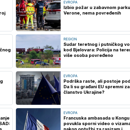
EVROPA
Izbio požar u zabavnom parku
roj
Verone, nema povređenih
REGION
Sudar teretnog i putničkog v
učnog
kod Bjelovara: Policija na tere
više osoba povređeno
EVROPA
og
Podrška raste, ali postoje pod
Da li su građani EU spremni za
članstvo Ukrajine?
EVROPA
janje
Francuska ambasada u Kongu
SAD:
povukla sporni video o vizam
a
nakon optužbi za rasizam i