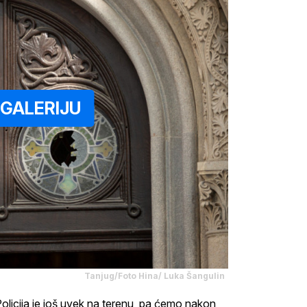
GALERIJU
Tanjug/Foto Hina/ Luka Šangulin
olicija je još uvek na terenu, pa ćemo nakon