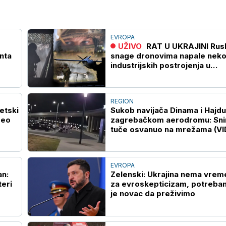
EVROPA
UŽIVO
RAT U UKRAJINI Ruske
nta
snage dronovima napale neko
industrijskih postrojenja u
Zaporožju
REGION
etski
Sukob navijača Dinama i Hajd
deo
zagrebačkom aerodromu: Sn
tuče osvanuo na mrežama (VI
EVROPA
an:
Zelenski: Ukrajina nema vrem
teri
za evroskepticizam, potreba
je novac da preživimo