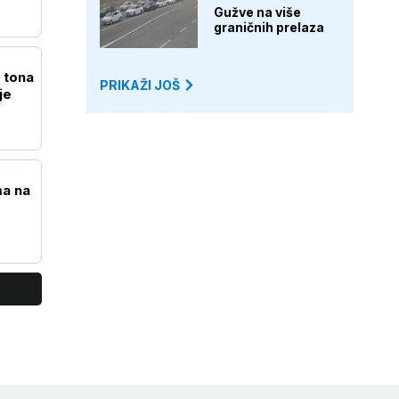
Gužve na više
graničnih prelaza
 tona
PRIKAŽI JOŠ
je
ma na