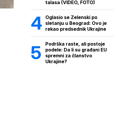
talasa (VIDEO, FOTO)
Oglasio se Zelenski po
sletanju u Beograd: Ovo je
rekao predsednik Ukrajine
Podrška raste, ali postoje
podele: Da li su građani EU
spremni za članstvo
Ukrajine?