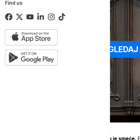
Find us
POGLEDAJ 
"
Oštećen je vitraž, rasveta, nabacano je smeće.
P