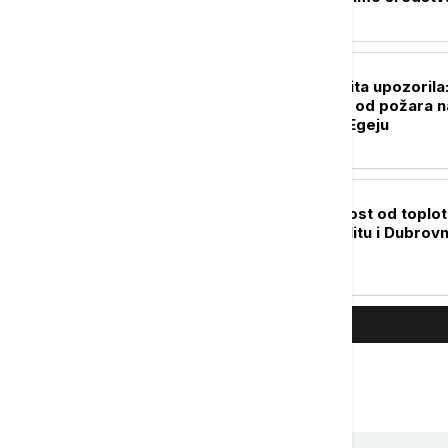
Rusije"
EVROPA
Grčka civilna zaštita upozorila
Veoma visok rizik od požara n
Kritu i severnom Egeju
REGION
Vrlo velika opasnost od toplo
talasa u Rijeci, Splitu i Dubrov