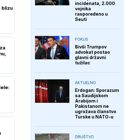
incidenata, 2.000
 blizu
vojnika
raspoređeno u
Seuti
FOKUS
Bivši Trumpov
oza
advokat postao
nu,
glavni državni
tužilac
AKTUELNO
ele:
Erdogan: Sporazum
sa Saudijskom
Arabijom i
Pakistanom ne
ugrožava članstvo
Turske u NATO-u
a
DRUŠTVO