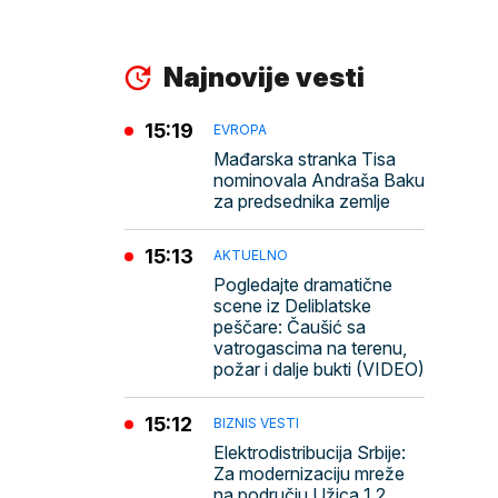
Najnovije vesti
15:19
EVROPA
Mađarska stranka Tisa
nominovala Andraša Baku
za predsednika zemlje
15:13
AKTUELNO
Pogledajte dramatične
scene iz Deliblatske
peščare: Čaušić sa
vatrogascima na terenu,
požar i dalje bukti (VIDEO)
15:12
BIZNIS VESTI
Elektrodistribucija Srbije:
Za modernizaciju mreže
na području Užica 1,2