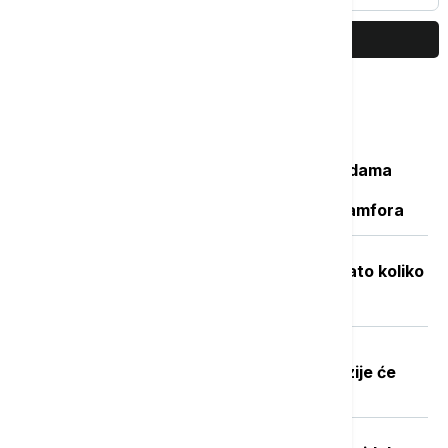
PRIKAŽI JOŠ
Najčitanije
Važan svedok antičke istorije: U vodama
Sicijlije otkriveni ostaci potonulog
starorimskog broda sa 100 vinskih amfora
Objavljene nove cene goriva: Poznato koliko
će koštati benzin i dizel
Dobre vesti za najstarije građane:
Povećanje penzija ove godine, penzije će
pratiti rast plata