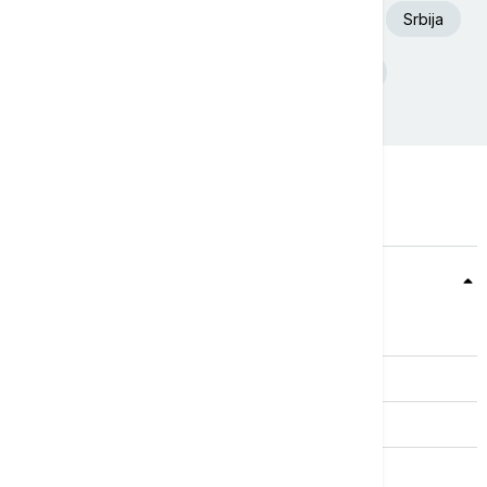
Euronews Srbija
Dunav
Požar
Srbija
Ukrajina
Deliblatska Peščara
Teme
Srbija
Evropa
Svet
Biznis
Kultura
Sport
Magazin
Putovanja