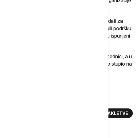
reformi u državnoj upravi, uz najavu promene organizacije
ministarskih resora.
Poslanici su prethodno konstatovali da su kandidati za
ministre prošli skupštinska saslušanja i da su dobili podršku
nadležnih odbora, nakon čega je utvrđeno da su ispunjeni
uslovi za formiranje vlade.
Predsednik Mađarske Tamaš nije prisustvovao sednici, a u
parlamentu je saopšteno da je kabinet i zvanično stupio na
dužnost nakon polaganja zakletve.
Više o...
MAĐARSKA VLADA
TAMAŠ SULJOK
IMENOVANJE MINISTARA
POLAGANJE ZAKLETVE
PETER MAĐAR