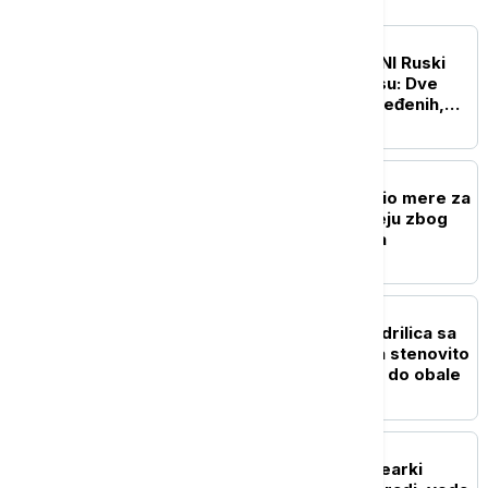
EVROPA
UŽIVO
RAT U UKRAJINI Ruski
napadi na Harkov i Odesu: Dve
osobe stradale, 18 povređenih,
pogođene stambene zgrade
EVROPA
Britanski premijer najavio mere za
građane: Kreće na turneju zbog
rastućih troškova života
EVROPA
Drama kod Naksosa: Jedrilica sa
šest ljudi nasukala se na stenovito
dno, svi bezbedno došli do obale
REGION
Blok 2 u rumunskoj nuklearki