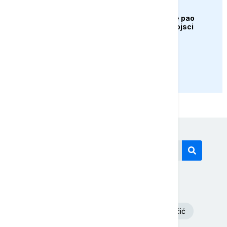
AKTUELNO
Bugarska: Dron koji je pao
pripada ukrajinskoj vojsci
PRIKAŽI JOŠ
Današnji tagovi
Volodimir Zelenski
Aleksandar Vučić