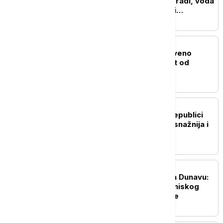
Černavoda nastavlja da radi, voda
Dunava porasla za četiri
centimetra
EVROPA
U Grčkoj proglašeno crveno
upozorenje na opasnost od
požara
EVROPA
Dodik: Podrška Srbije Republici
Srpskoj nikada nije bila snažnija i
konkretnija
EVROPA
Dramatična operacija na Dunavu:
Potopljene barže zbog niskog
vodostaja kod nuklearke