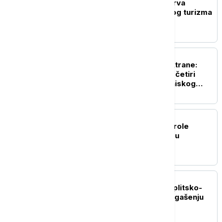
Novi protesti žitelja ostrva
Majorka protiv masovnog turizma
EVROPA
Odbrana nuklearne elektrane:
Rumunija potopila tri od četiri
barže na Dunavu zbog niskog
vodostaja
EVROPA
Bruner: Unutrašnje kontrole
granica Španije i Italije su
privremene
REGION
Požar kod Lećevice u Splitsko-
dalmatinskoj županiji: U gašenju
angažovani i kanaderi