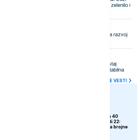
most preko Save dobija vidikovce, zelenilo i
kafiće
11:38
POLITIKA
Vučević u Svilajncu o planovima za razvoj
opštine i bolji život građana
11:27
POLITIKA
Đedović Handanović: Nizak vodostaj
Dunava stvara izazove, situacija stabilna
SVE NAJNOVIJE VESTI
euronews.ba
DRUŠTVO
Dok gradovi "gore" na 40
stepeni, Jahorina nudi 22:
Ljetna sezona privukla brojne
goste