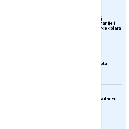
AKTUELNO
Zelenski o ukrajinskoj
operaciji: Rusiji smo nanijeli
gubitke od 12,2 milijarde dolara
EVROPA
Njemački ministar:
Svakodnevna smo meta
hibridnog ratovanja
BIZNIS
Dolar oslabio drugu sedmicu
zaredom