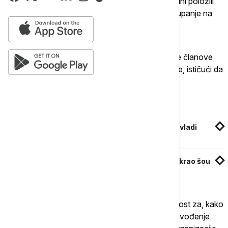
Ministri nove mađarske vlade danas su u skupštini položili
zakletvu, čime je i zvanično potvrđeno njeno stupanje na
dužnost, saopšteno je parlamenta Mađarske.
Novoizabrani premijer Peter Mađar predstavio je članove
svog kabineta pre ceremonije polaganja zakletve, ističući da
će nova vlada biti "u službi države i građana".
Povezane vesti
Mađar: Četvoro ministara u novoj mađarskoj vladi
dobilo pravo veta
Ludi mađarski ples deo drugi: Žolt Hegeduš ukrao šou
na krunisanju nove vlade (VIDEO)
On je ocenio da nova vlada preuzima odgovornost za, kako
je naveo, "obnovu poverenja u institucije" i sprovođenje