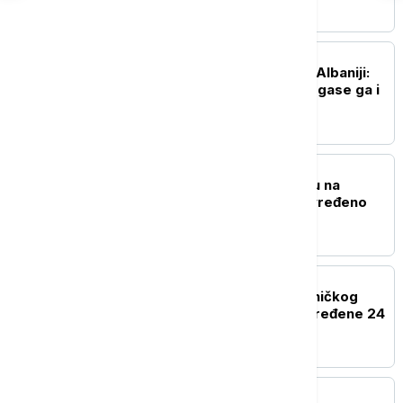
REGION
Požar na planini Kruja u Albaniji:
Ugroženo oko 30 kuća, gase ga i
helikopteri
EVROPA
Eksplozija gasa u kampu na
festivalu Taubertal, povređeno
deset ljudi
REGION
U sudaru teretnog i putničkog
voza kod Bjelovara povređene 24
osobe
EVROPA