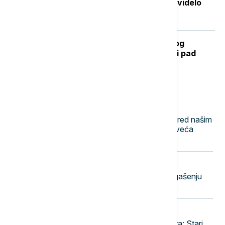
Stvorena nova boja koju je do sada videlo
samo sedmoro ljudi
Kada se očekuje završetak toplotnog
talasa? RHMZ najavljuje osveženje i pad
temperature
Najnovije vesti
11:57
NAUKA
Evolucija se svakodnevno odvija pred našim
očima: Kako su gradovi postali najveća
laboratorija životinjskog sveta
11:46
CRNA GORA
Tri požara aktivna u Crnoj Gori: U gašenju
angažovani helikopteri i avioni
11:43
POLITIKA
Od železničkog do pešačkog mosta: Stari