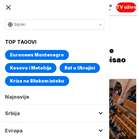
TV uživo
Srpski
Naslovna
Evropa
TOP TAGOVI
Ministri nove mađarske vlade
Euronews Montenegro
položili zakletvu, Šuljok potpisao
imenovanja
Kosovo i Metohija
Rat u Ukrajini
Kriza na Bliskom istoku
Najnovije
Srbija
Evropa