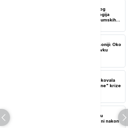
EVROPA
Vatrogasci dobijaju novog
saveznika: Kako tehnologija
pomaže u borbi protiv šumskih
požara
EVROPA
Masovni protesti u Saksoniji: Oko
10.000 ljudi tražilo ostavku
savezne vlade
EVROPA
Italijanska opozicija kritikovala
Meloni zbog "neosnovane" krize
sa Španijom
REGION
Požari u blizini Trebinja u
Republici Srpskoj ugašeni nakon
devet dana