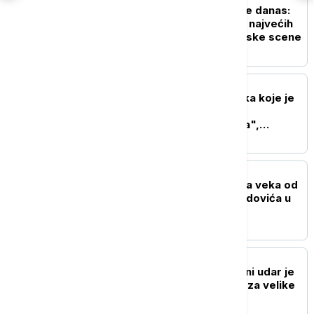
Tuborg Lovefest počinje danas:
Vrnjačka Banja domaćin najvećih
imena svetske elektronske scene
AKTUELNO IZ KULTURE
Nakon ogromnih gubitaka koje je
pretrpeo kontroverzni
dokumentarac "Melanija",
Amazon snima i seriju o prvoj
dami SAD
AKTUELNO IZ KULTURE
Svečanost povodom dva veka od
rođenja Ljubomira Nenadovića u
septembru u Brankovini
AKTUELNO IZ KULTURE
Antonio Banderas: Srčani udar je
predstavljao inspiraciju za velike
životne promene