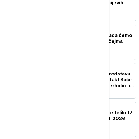
da koriste isečke iz Diznijevih
filmova
AKTUELNO IZ KULTURE
Producentkinja otkrila kada ćemo
saznati ko će biti novi Džejms
Bond
AKTUELNO IZ KULTURE
Počele probe za novu predstavu
Andreja Nosova u Hartefakt Kući:
Švedski glumac Nils Veterholm u
glavnoj ulozi
AKTUELNO IZ KULTURE
Ministarstvo kulture opredelilo 17
miliona dinara za NAFFIT 2026