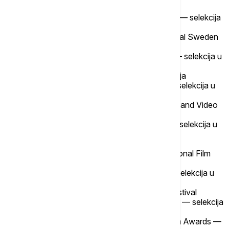
Nepal
— Nepal International Film Festival — selekcija
u glavnom programu
Švedska
— Lueä International Film Festival Sweden
— selekcija u glavnom programu
Španija
— Barcelona Indie Film Festival — selekcija u
glavnom programu
Japan
— Tokio lift off — zvanična selekcija
Španija
— Valencia Indie Film Festival — selekcija u
glavnom programu
Venecuela
— Maracay International Film and Video
Festival — selekcija u glavnom programu
Francuska
— Red Movie Film Awards — selekcija u
glavnom programu
Španija
— Madrid Film Awards
Kina
— Hong Kong Asia Film Art International Film
Festival — selekcija u glavnom programu
Novi Zeland
— NZ Indie Film Festival — selekcija u
glavnom programu
Kanada
— Montreal Independent Film Festival
Kipar
— Cyprus International Film Festival — selekcija
u glavnom programu
Italija
— PRISMA Rome International Film Awards —