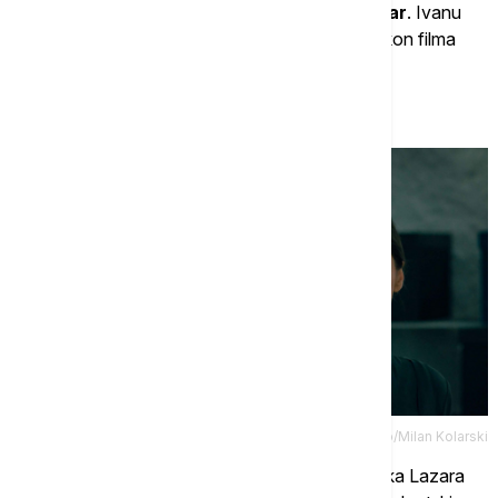
Dugalić, Žarko Radić i Judita Franković Brdar
. Ivanu
Joviću ovo je drugi dugometražni igrani film, nakon filma
"Isceljenje" koji je ovenčan nizom nagrada na
međunarodnim i domaćim filmskim festivalima.
Promo/Milan Kolarski
Film "Lazarev put" prati sudbinu uličnog umetnika Lazara