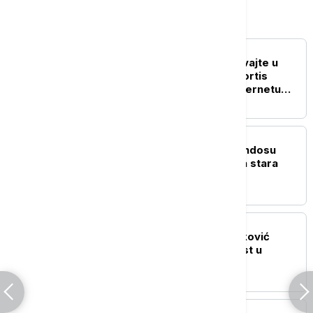
Kultura
AKTUELNO IZ KULTURE
"Spustite telefone i uživajte u
muzici": K-pop grupa Cortis
izazvala rasprave na internetu
zbog zahteva na koncertu
AKTUELNO IZ KULTURE
U drevnom gradu Aspendosu
pronađena 1.800 godina stara
statua boga zdravlja
AKTUELNO IZ KULTURE
Film "Kuća" Tanje Brzaković
otvara 9. Dunav Film Fest u
Smederevu
AKTUELNO IZ KULTURE