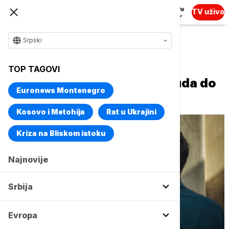
TV uživo
Srpski
Naslovna
Kultura
Aktuelno iz kulture
TOP TAGOVI
Film "Lazarev put" od Holivuda do
Euronews Montenegro
Indije
Kosovo i Metohija
Rat u Ukrajini
Kriza na Bliskom istoku
Najnovije
Srbija
Evropa