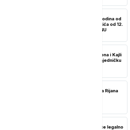
AKTUELNO IZ KULTURE
Izložba povodom 200 godina od
rođenja Svetozara Miletića od 12.
avgusta u Biblioteci SANU
AKTUELNO IZ KULTURE
"Love Sensation": Madona i Kajli
Minog objavljuju prvu zajedničku
pesmu
AKTUELNO IZ KULTURE
ASAP Rocky potvrdio da Rijana
radi na novom albumu
AKTUELNO IZ KULTURE
Korisnici TikToka moći će legalno