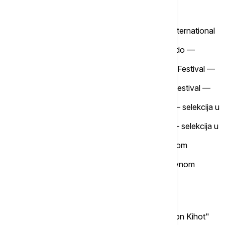
selekcija u glavnom programu
Rumunija
— Quo Vadis Film Festival
SAD
— Chicago Serbian Film Festival
Južnoafrička Republika
— Ekurhuleni International
Film Festival
Čile
— Santiago Festival De Cine del Mundo —
zvanična zelekcija
Finska
— Scandinavian International Film Festival —
selekcija u glavnom programu
Rumunija
— Bucharest International film festival —
selekcija u glavnom program
Los Anđeles
— Hollywood Indie Awards – selekcija u
glavnom programu
Indija —
Bharat International film Festival – selekcija u
glavnom programu
Australija
– Byzanfest – selekcija u glavnom
programu
Indija
– Kalakari Film Fest – selekcija u glavnom
programu
Dosadašnje nagrade:
Nepal International Film Festival
— "Don Kihot"