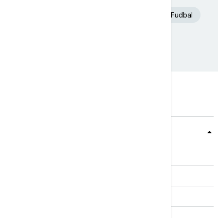
Aleksandar Vučić
Toplotni talas
Fudbal
Ukrajina
Požar
Teme
Srbija
Evropa
Svet
Biznis
Kultura
Sport
Magazin
Putovanja