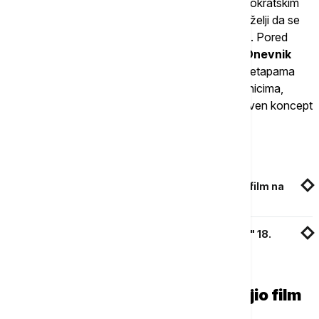
(Ivan Bosiljčić), koji pokušava da se izbori sa birokratskim
problemima na malom mediteranskom ostrvu, u želji da se
nakon više godina putovanja konačno vrati kući. Pored
filma,
reditelj Ivan Jović je objavio i knjigu "Dnevnik
Lazarevog puta"
koja uključuje zbirku eseja o etapama
kreativnog procesa u radu i razgovore sa saradnicima,
predstavljajući u domaćoj kinematografiji jedinstven koncept
praćenja rada na nekom filmskom delu.
Povezane vesti
Film "Lazarev put" - najselektovaniji domaći film na
stranim festivalima u 2024. godini
Dugoočekivana premijera filma "Lazarev put" 18.
septembra u MTS Dvorani
Selekcije i nagrade koje je osvojio film
"Lazarev put"