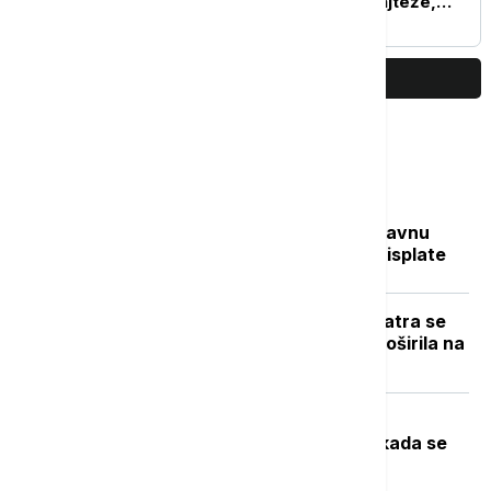
godina u rokenrolu je najteže,
posle sve ide lakše
PRIKAŽI JOŠ
Najčitanije
Sve na jednom mestu: Ko dobija državnu
pomoć, koliko novca stiže i kada su isplate
Novi požar u Deliblatskoj peščari: Vatra se
zbog vetra i visokih temperatura proširila na
više od 300 hektara (VIDEO)
Toplotni talas u Srbiji na vrhuncu:
Temperature do 40 stepeni, a evo kada se
očekuje zahlađenje