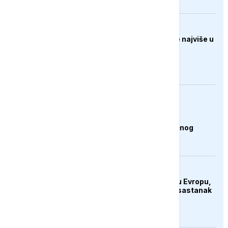
FOKUS
Svjetske cijene hrane najviše u
posljednje tri godine
AKTUELNO
Plovidba Hormuškim
moreuzom neće biti
naplaćivana do konačnog
sporazuma s Iranom
EVROPA
Hantavirus se vratio u Evropu,
struka najavila hitan sastanak