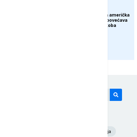
FOKUS
Kina upozorava: Nova američka
nuklearna strategija povećava
rizik od globalnog sukoba
PRIKAŽI JOŠ
Današnji tagovi
Euronews Srbija
Dunav
Oluja