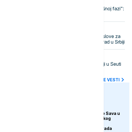
11:39
BIZNIS VESTI
"Pregovori sa NIS-om idu ka završnoj fazi":
Oglasila se MOL Grupa
11:31
DRUŠTVO
RHMZ upozorava na ekstremne uslove za
požare: Ovo je trenutno najtopliji grad u Srbiji
11:27
EVROPA
Sančez sazvao sastanak o situaciji u Seuti
nakon novog migrantskog talasa
SVE NAJNOVIJE VESTI
euronews.ba
DRUŠTVO
Zbog dugotrajne suše Sava u
Gradišci blizu istorijskog
minimuma, stabilno
vodosnabdijevanje grada