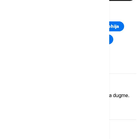
TOP TAGOVI
Euronews Montenegro
Kosovo i Metohija
Rat u Ukrajini
Kriza na Bliskom istoku
Komentari (
0
)
Imate mišljenje?
Ukoliko želite da ostavite komentar, kliknite na dugme.
OSTAVI KOMENTAR