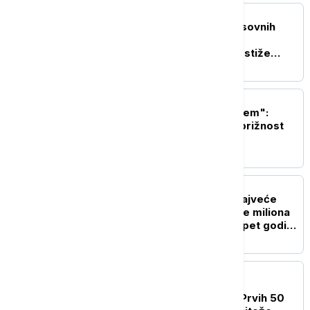
AKTUELNO IZ KULTURE
Neverovatne scene masovnih
borbi u domaćem filmu
"Sretenje": U bioskope stiže
epopeja o rađanju moderne
srpske države
AKTUELNO IZ KULTURE
"Još samo ovo da ti kažem":
Roman koji vraća u bezbrižnost
detinjstva
AKTUELNO IZ KULTURE
Skandal oko prodaje "najveće
slike na svetu": Desetine miliona
za pomoć deci ni posle pet godina
nisu isplaćene
AKTUELNO IZ KULTURE
Bruno Langer o jubileju
"Atomskog skloništa": Prvih 50