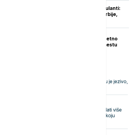
Niški UKC otvorio sedam novih ambulanti:
Manje gužve za pacijente sa juga Srbije,
stiže i novo porodilište
Teška nesreća u Dobanovcima: Teretno
vozilo udarilo pešaka, poginuo na mestu
Najnovije vesti
11:47
REGION
Pupovac: Ovo što smo čuli u Kninu je jezivo,
nije demokratija
11:44
TEHNOLOGIJA
Istorijska presuda: Meta mora da plati više
od pola milijardi dolara, zbog štete koju
nanosi mentalnom zdravlju dece