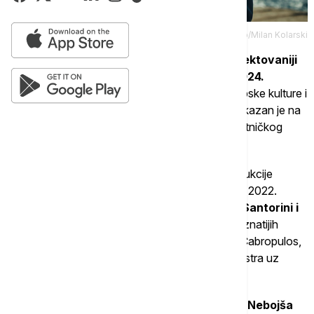
Promo/Milan Kolarski
Podsećamo da je film "Lazarev put" najselektovaniji
domaći film na inostranim festivalima za 2024.
godinu.
Ovaj neobični film je bio predstavnik srpske kulture i
kinematografije na preko dvadeset festivala, prikazan je na
svim kontinentima, osvajao je srca ljubitelja umetničkog
festivalskog filma širom sveta.
"Lazarev put" ima status međunarodne koprodukcije
između
Srbije i Grčke.
Sniman je tokom 2021. i 2022.
godine
u Novom Sadu i na grčkim ostrvima Santorini i
Folegandros
. Muziku potpisuje jedan od najpoznatijih
evropskih kompozitora klasične muzike Vasilis Cabropulos,
a izvode je muzičari Atinskog simfonijskog orkestra uz
vokalnu solistkinju Nektariju Karanci.
U glavnim ulogama pojavljuju se
Ivan Bosiljčić, Nebojša