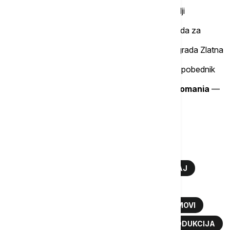
nagrada za najbolji internacionalni film
Madrid film awards
— nagrada za najbolji
internacionalni film
New Zeland Indie Film Awards
— nagrada za
najbolji internacionalni film
Kipar International Film Festival
— Nagrada Zlatna
Afrodita za najbolju režiju i montažu
Montreal Independent Film Festival
— pobednik
sezone
Quo Vadis international film festival Romania
—
nagrada za najbolji film
Više o...
LAZAREV PUT
DOMAĆI FILM
STRANI FESTIVALI
HOLIVUD
MUMBAJ
BHARAT INTERNATIONAL FILM FESTIVAL
IVAN JOVIĆ REDITELJ
NAGRAĐIVANI FILMOVI
UMETNIČKI FILM
SRPSKO-GRČKA KOPRODUKCIJA