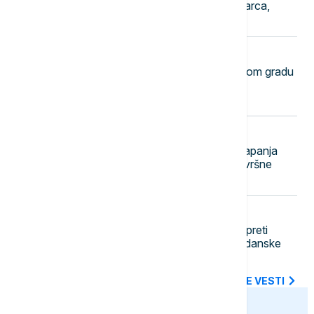
ubistvo na Karaburmi: Vezali muškarca,
opljačkali ga i ostavili da umre
11:16
DRUŠTVO
Završene prijave za vaučere: U ovom gradu
je bilo najviše apliciranja, a ovo su
destinacije koje su birali penzioneri
11:09
EVROPA
U Rumuniji nastavak operacije potapanja
četiri barže na Dunavu, vrše se završne
pripreme
11:02
ISTORIJA
Opstajale milenijumima, ali sada im preti
"katastrofa": Ugrožene drevne sudanske
piramide Meroe
SVE NAJNOVIJE VESTI
euronews.ba