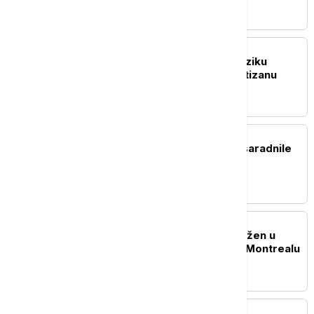
FUDBAL
Saša Ilić bez dlake na jeziku
govorio o situaciji u Partizanu
FUDBAL
Infantino zvao najbliže saradnile
na hitan sastanak u FIFA
TENIS
Hamad Međedović poražen u
prvom kolu Mastersa u Montrealu
FUDBAL