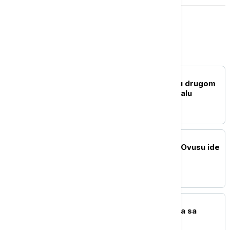
Sport
TENIS
Kecmanović eliminisan u drugom
kolu Mastersa u Montrealu
FUDBAL
Zvezda vratila uloženo: Ovusu ide
u Tel Aviv
TENIS
Cicipas uporedio Novaka sa
Spajdermenom