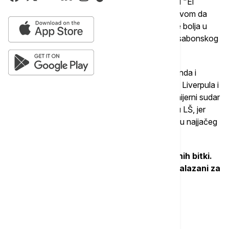
primeraškog fudbala mogli bi da budu počašćeni "El
klasikom" u glavnom gradu Mađarske. Pod uslovom da
Barsa prebrodi još jednu prepreku, a onda i bude bolja u
projektovanom polufinalu sa boljim iz dvoboja lisabonskog
Sportinga i Arsenala.
Odnosno, "kraljevići" preskoče prvo Bajern, a onda i
ukupnog pobednika 180 minuta loptanja između Liverpula i
branioca titule, Pari Sen Žermena. Bio bi to premijerni sudar
"večitih rivala" sa Pirinejskog poluostrva u finalu LŠ, jer
nikada pre nisu igrali jedni protiv drugih u tom delu najjačeg
UEFA klupskog takmičenja.
Za početak, sačekajmo ishode čaetvrtfinalnih bitki.
Prve se igraju 7. i 8. aprila, dok su revanši zalazani za
14/15. april.
Više o...