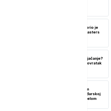
selektor fudbalske
reprezentacije Alžira
TENIS
Miomir Kecmanović izborio je
plasman u drugo kolo Masters
turnira u Montrealu
KOŠARKA
Zvezda dobija veliko pojačanje?
Španci najavili mogući povratak
Fakunda Kampaca
FUDBAL
Crveno-beli pred važnim
izazovom: Zvezda u Mađarskoj
otvara dvomeč sa Hapoelom