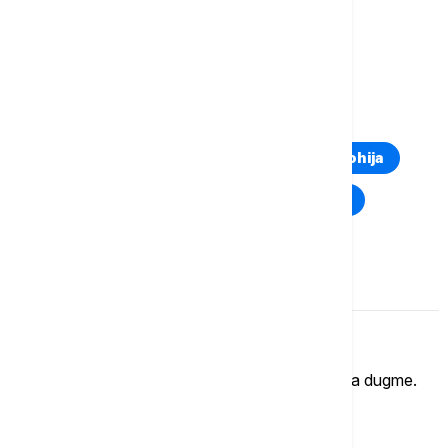
UEFA LIGA ŠAMPIONA
FUDBAL
ČETVRTFINALE
POLUFINALE
TOP TAGOVI
Euronews Montenegro
Kosovo i Metohija
Rat u Ukrajini
Kriza na Bliskom istoku
Komentari (
0
)
Imate mišljenje?
Ukoliko želite da ostavite komentar, kliknite na dugme.
OSTAVI KOMENTAR