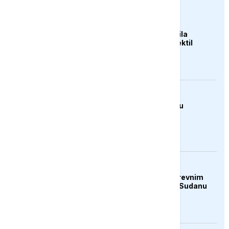
FOKUS
Sjeverna Koreja ispalila
neidentifikovani projektil
prema moru
DRUŠTVO
Sutra isplata penzija u
Republici Srpskoj
KULTURA
Rat i pijesak prijete drevnim
piramidama Meroe u Sudanu