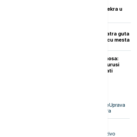
Potresna ispovest Nevenke Dobrić:
Hrvatska vojska ubila mi je sina i svekra u
izbegličkoj koloni
Veliki požar na Novom Beogradu: Vatra guta
barake, pet vatrogasnih vozila na licu mesta
Udar asteroida izazvao efekat termosa:
Nova studija pokazala da su dinosaurusi
mogli da izumru za samo nekoliko sati
Najnovije vesti
11:25
DRUŠTVO
Jovanović: AI asistent na Portalu eUprava
ostvario više od 357.000 razgovora
11:17
AKTUELNO
Pritvor za troje osumnjičenih za jezivo