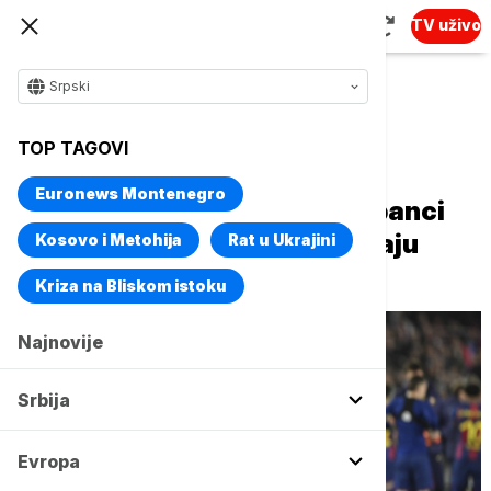
TV uživo
Srpski
Naslovna
Sport
Fudbal
TOP TAGOVI
Poznato ko će ko na koga za
Euronews Montenegro
polufinale Lige šampiona: Španci
priželjkuju "El klasiko" na kraju
Kosovo i Metohija
Rat u Ukrajini
balade
Kriza na Bliskom istoku
Najnovije
Srbija
Evropa