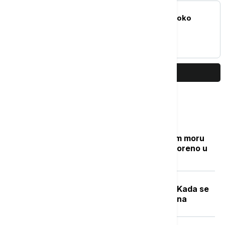
FUDBAL
Legende Partizana žestoko
odgovorile upravi kluba
PRIKAŽI JOŠ
Najčitanije
Grčki "Goli otok": Ostrvo u Egejskom moru
sa mračnom prošlošću koje je pretvoreno u
utočište za retke životinje
Počela sezona cvetanja ambrozije: Kada se
očekuje najveća koncentracija polena