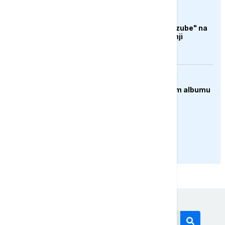
FOKUS
Generacije američkih
predsjednika "lomile zube" na
Iranu, Trump posljednji
ZANIMLJIVOSTI
Rihanna radi na novom albumu
PRIKAŽI JOŠ