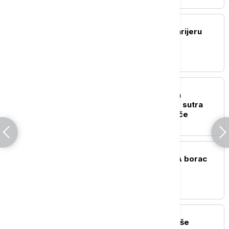
FUDBAL
Kostić doneo odluku: Karijeru
nastavlja u Holandiji
FUDBAL
Partizan rešio određena
dugovanja: Crno-beli od sutra
mogu da registruju igrače
OSTALI SPORTOVI
Preminuo brazilski MMA borac
Alan Nasimento
FUDBAL
Vladimir Petković nije više