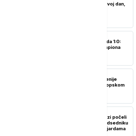
Stanković: Nismo imali svoj dan,
previše se grešilo
FUDBAL
Ber Ševa - Crvena zvezda 1:0:
Kiks poraz srpskog šampiona
OSTALI SPORTOVI
Srbija porazom od Slovenije
okončala učešće na Evropskom
prvenstvu
FUDBAL
Kraj ere Infantina? Savezi počeli
da povlače podršku predsedniku
FIFA nakon afere sa milijardama