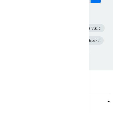
Današnji tagovi
Oluja
Euronews Srbija
Aleksandar Vučić
Dunav
Toplotni talas
Republika Srpska
Donald Tramp
Rat u Ukrajini
Teme