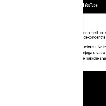
Od tog momenta napadai beogradskih crveno-belih su s
trenucima napadači Crvene zvezde su bili dekoncentrisa
šesnaestercem.
Klučni trenutak utakmice dogodio se u 86. minutu. Na iz
Stanković iz igre izvodi Kostova i umesto njega u vatru
šstom minutu nadoknade vremena kada se najbolje sna
udarcem poravnao rezultat -
2:2
.