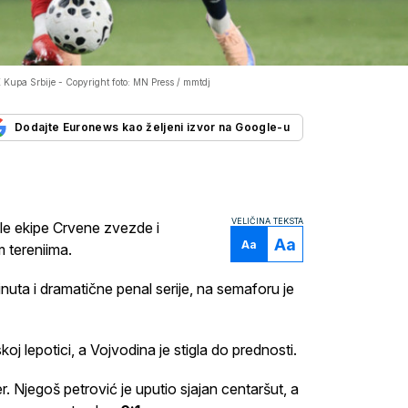
 Kupa Srbije -
Copyright foto: MN Press / mmtdj
Dodajte Euronews kao željeni izvor na Google-u
VELIČINA TEKSTA
le ekipe Crvene zvezde i
Aa
Aa
 tereniima.
uta i dramatične penal serije, na semaforu je
oj lepotici, a Vojvodina je stigla do prednosti.
 Njegoš petrović je uputio sjajan centaršut, a