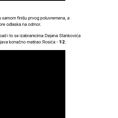
e u samom finišu prvog poluvremena, a
 pre odlaska na odmor.
ad i to se izabranicima Dejana Stankovića
nizjava konačno matirao Rosića -
1:2
.