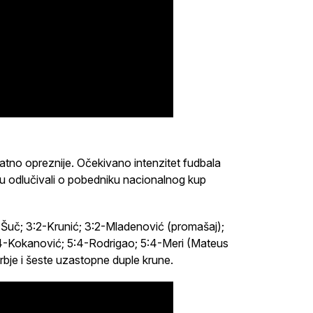
natno opreznije. Očekivano intenzitet fudbala
cu odlučivali o pobedniku nacionalnog kup
2-Šuč; 3:2-Krunić; 3:2-Mladenović (promašaj);
:4-Kokanović; 5:4-Rodrigao; 5:4-Meri (Mateus
bje i šeste uzastopne duple krune.