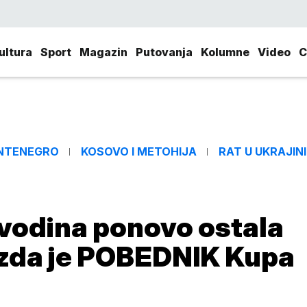
ultura
Sport
Magazin
Putovanja
Kolumne
Video
C
NTENEGRO
KOSOVO I METOHIJA
RAT U UKRAJINI
vodina ponovo ostala
ezda je POBEDNIK Kupa