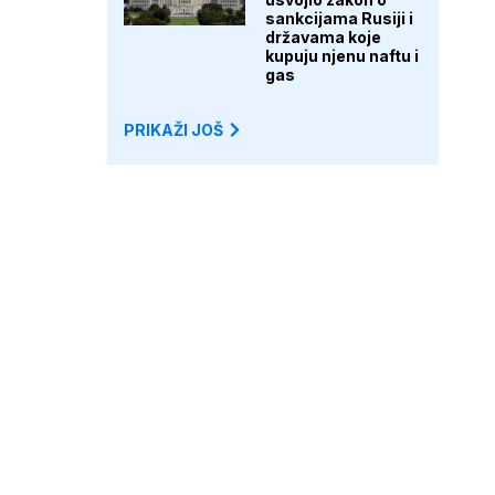
sankcijama Rusiji i
državama koje
kupuju njenu naftu i
gas
PRIKAŽI JOŠ