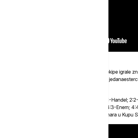
U produžecima je bilo uočljivo da su obe ekipe igrale z
više nije bio na najvišem nivou, tako da su jedanaester
takmičenja za sezonu 2025/26.
Penal serija: 1:0-Duarte; 1:1-Medojević; 2:1-Handel; 2:
3:2-Lučić (Rosić brani); 3:3-Ranđelović; 4:3-Enem; 4
brani) i Crvena zvezda stiže do novog pehara u Kupu Sr