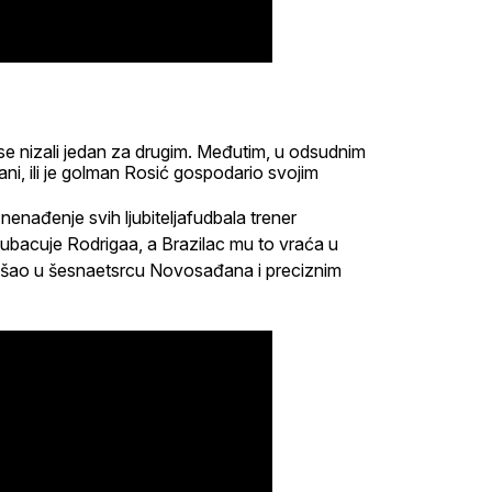
e nizali jedan za drugim. Međutim, u odsudnim
ni, ili je golman Rosić gospodario svojim
nenađenje svih ljubiteljafudbala trener
 ubacuje Rodrigaa, a Brazilac mu to vraća u
šao u šesnaetsrcu Novosađana i preciznim