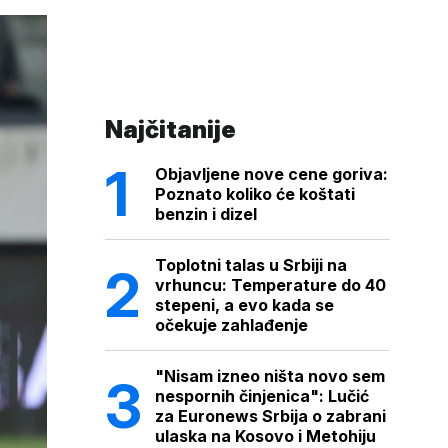
Najčitanije
Objavljene nove cene goriva:
Poznato koliko će koštati
benzin i dizel
Toplotni talas u Srbiji na
vrhuncu: Temperature do 40
stepeni, a evo kada se
očekuje zahlađenje
"Nisam izneo ništa novo sem
nespornih činjenica": Lučić
za Euronews Srbija o zabrani
ulaska na Kosovo i Metohiju