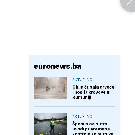
euronews.ba
AKTUELNO
Oluja čupala drveće
i nosila krovove u
Rumuniji
AKTUELNO
Španija od sutra
uvodi privremene
kontrole za putnike