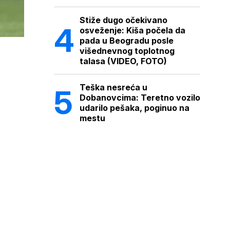
Stiže dugo očekivano
osveženje: Kiša počela da
pada u Beogradu posle
višednevnog toplotnog
talasa (VIDEO, FOTO)
Teška nesreća u
Dobanovcima: Teretno vozilo
udarilo pešaka, poginuo na
mestu