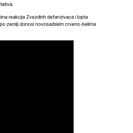
tativa.
ntna reakcija Zvezdinh defanzivaca i lopta
m po zemlji donosi novosadskim crveno-belima