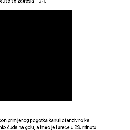
teusa se zatresla -
0:1
.
kon primljenog pogotka kanuli ofanzivno ka
io čuda na golu, a imeo je i sreće u 29. minutu