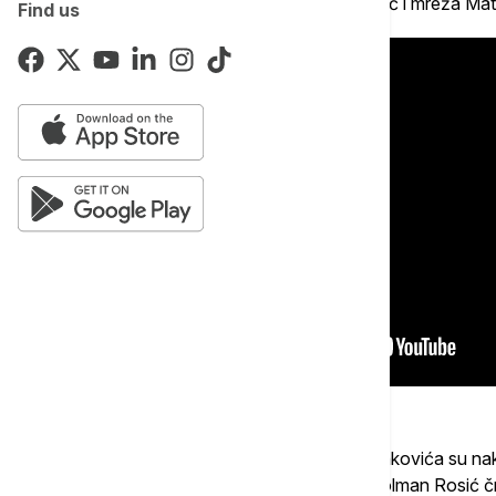
na petercu je najviši u skoku bio Kornel Šuč i mreža Ma
Find us
Očekivano, izabranici trenera Dejana Stankovića su na
mreži Rosića. Ređale su se šanse, ali je golman Rosić čn