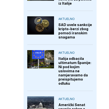
iz Italije
AKTUELNO
SAD uvele sankcije
kripto-berzi zbog
pomoći iranskim
snagama
AKTUELNO
Italija odbacila
ultimatum Španije:
Ni pod kojim
uslovima ne
namjeravamo da
preispitujemo
odluku
AKTUELNO
Američki Senat
usvojio zakon o