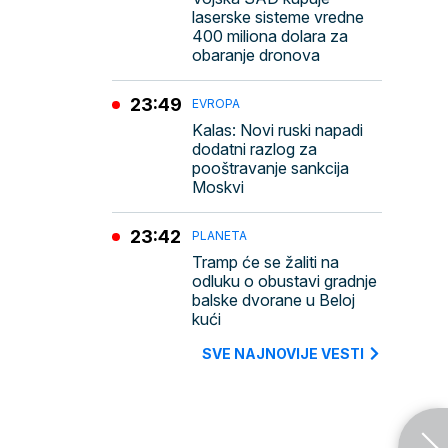
laserske sisteme vredne
400 miliona dolara za
obaranje dronova
23:49
EVROPA
Kalas: Novi ruski napadi
dodatni razlog za
pooštravanje sankcija
Moskvi
23:42
PLANETA
Tramp će se žaliti na
odluku o obustavi gradnje
balske dvorane u Beloj
kući
SVE NAJNOVIJE VESTI