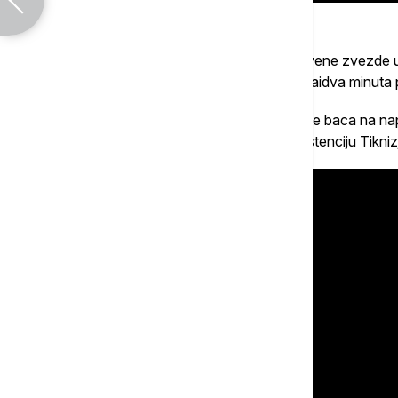
Dve velike prilike propustili su fudbaleri Crvene zvezd
zasigurno najbolju je imao Aleksandar Kataidva minuta
U nastavku meča Crvena zvezda sve karte baca na nap
isplatilo pošto je Marko Arnautović na asistenciju Tik