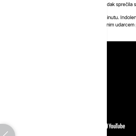
kada je nakon njegove loše reakcije, pogodak sprečila s
Novi šok rpsk išampion je doživeo u 35. minutu. Indole
stiže do Milutina Vidosavljevića koji preciznim udarce
dva gola prednosti -
0:2
.