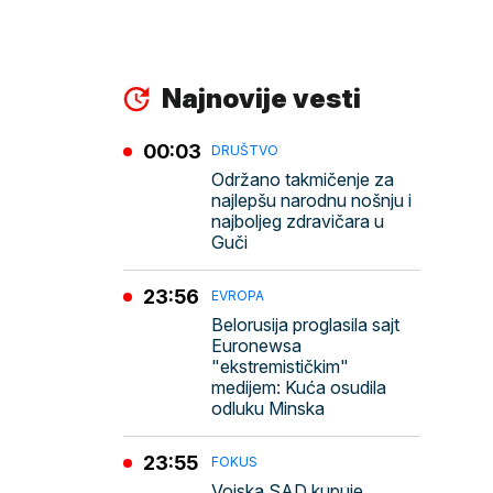
Najnovije vesti
00:03
DRUŠTVO
Održano takmičenje za
najlepšu narodnu nošnju i
najboljeg zdravičara u
Guči
23:56
EVROPA
Belorusija proglasila sajt
Euronewsa
"ekstremističkim"
medijem: Kuća osudila
odluku Minska
23:55
FOKUS
Vojska SAD kupuje