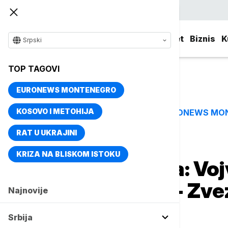
Srpski
Srbija
Evropa
Svet
Biznis
K
Srpski
TOP TAGOVI
EURONEWS MONTENEGRO
KOSOVO I METOHIJA
EURONEWS MO
TOP TAGOVI
RAT U UKRAJINI
Naslovna
Sport
Fudbal
KRIZA NA BLISKOM ISTOKU
Loznička drama: Voj
kratkih rukava - Zv
Najnovije
Srbije
Srbija