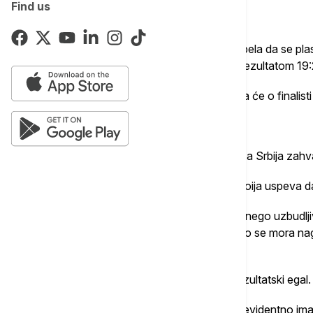
Find us
- Tok meča:
- Basket 3x3 reprezentacija Srbije nije uspela da se plas
polufinalnog duela poražena od Letonije rezultatom 19:
- Meč je završen rezultatom 18:18, tako da će o finalist
- Rezultat je izjednačen - 16:16.
- Još dva minuta su ostala do kraja meča, a Srbija zahva
- Nakon uspešnog šuta za dva poena Letoija uspeva da 
- Evidentno je da ćemo prisustvovati više nego uzbudljiv
nama, a rezultat je izjednačen 9:9, s tim što se mora nag
sudijskih odluka.
- Nakon pet minuta igre na semaforu je rezultatski egal. 
- Serija promašaja sa obe strane, a Srbija evidentno i