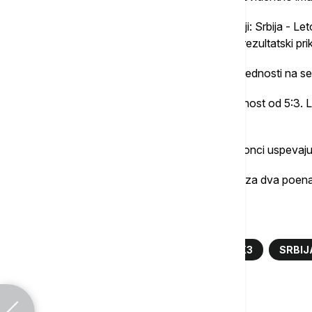
- Nakon četiri minuta igre na semaforu stoji: Srbija - Leto
prednosti, ali Letonci uspevaju da uhvate rezultatski prik
- Srpski basketaši stižu i do četiri poena prednosti na 
- U dosadašnjem toku igre Srbija ima prednost od 5:3. 
poena stigli sa linije penala.
- Pogađa i Milutinov za dva poena, ali Letonci uspevaju da
- Polufinale Stojačić otvara sjajnim šutem za dva poena
Više o...
STRAHINJA STOJAČIĆ
BASKET 3X3
SRBIJ
POLUFINALE
SRBIJA LETONIJA