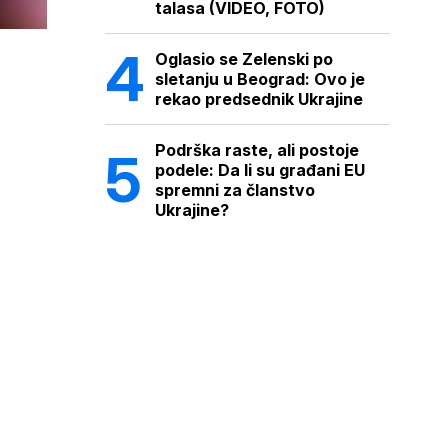
talasa (VIDEO, FOTO)
Oglasio se Zelenski po
sletanju u Beograd: Ovo je
rekao predsednik Ukrajine
Podrška raste, ali postoje
podele: Da li su građani EU
spremni za članstvo
Ukrajine?