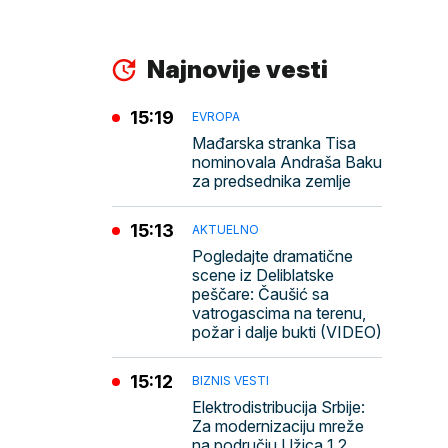
Najnovije vesti
15:19
EVROPA
Mađarska stranka Tisa
nominovala Andraša Baku
za predsednika zemlje
15:13
AKTUELNO
Pogledajte dramatične
scene iz Deliblatske
peščare: Čaušić sa
vatrogascima na terenu,
požar i dalje bukti (VIDEO)
15:12
BIZNIS VESTI
Elektrodistribucija Srbije:
Za modernizaciju mreže
na području Užica 1,2