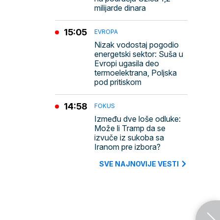
milijarde dinara
15:05
EVROPA
Nizak vodostaj pogodio
energetski sektor: Suša u
Evropi ugasila deo
termoelektrana, Poljska
pod pritiskom
14:58
FOKUS
Između dve loše odluke:
Može li Tramp da se
izvuče iz sukoba sa
Iranom pre izbora?
SVE NAJNOVIJE VESTI