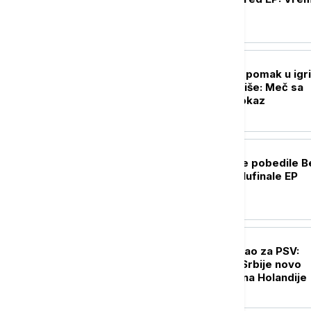
za zlato
FUDBAL
Partizan napravio pomak u igri,
mora još mnogo više: Meč sa
Tobolom kao putokaz
KOŠARKA
Košarkašice Srbije pobedile Be
i plasirale se u polufinale EP
FUDBAL
Filip Kostić potpisao za PSV:
Reprezentativac Srbije novo
pojačanje šampiona Holandije