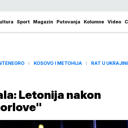
ultura
Sport
Magazin
Putovanja
Kolumne
Video
C
NTENEGRO
KOSOVO I METOHIJA
RAT U UKRAJINI
ala: Letonija nakon
"orlove"