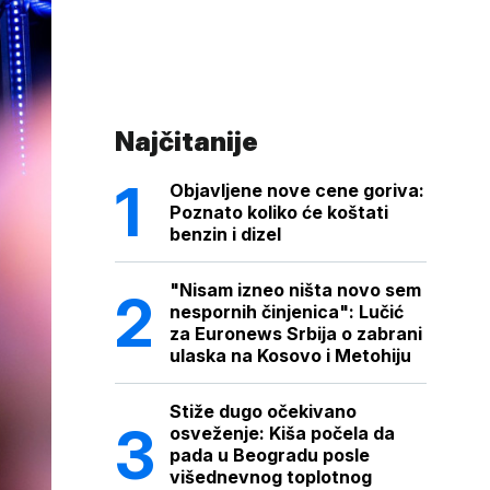
Najčitanije
Objavljene nove cene goriva:
Poznato koliko će koštati
benzin i dizel
"Nisam izneo ništa novo sem
nespornih činjenica": Lučić
za Euronews Srbija o zabrani
ulaska na Kosovo i Metohiju
Stiže dugo očekivano
osveženje: Kiša počela da
pada u Beogradu posle
višednevnog toplotnog