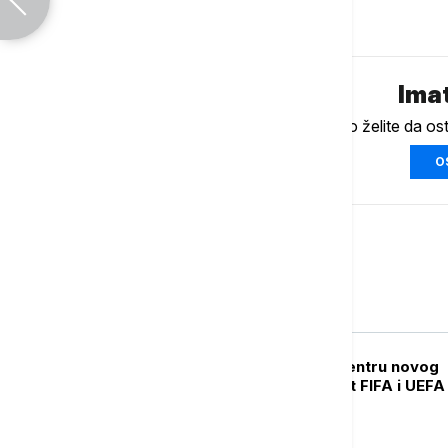
Komentari (
0
)
Imat
Ukoliko želite da os
O
Sport
FUDBAL
Đani Infantino u centru novog
skandala: Bukti rat FIFA i UEFA