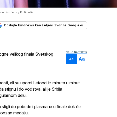
portfotodienst / Profimedia
Dodajte Euronews kao željeni izvor na Google-u
VELIČINA TEKSTA
ogne velikog finala Svetskog
Aa
Aa
nosti, ali su uporni Letonci iz minuta u minut
 stignu i do vođstva, ali je Srbija
egularnom delu.
tigli do pobede i plasmana u finale dok će
bronzan medalju.