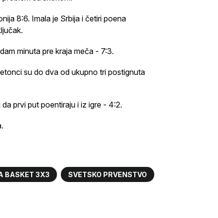
nija 8:6. Imala je Srbija i četiri poena
ljučak.
sedam minuta pre kraja meča - 7:3.
Letonci su do dva od ukupno tri postignuta
 prvi put poentiraju i iz igre - 4:2.
.
A BASKET 3X3
SVETSKO PRVENSTVO