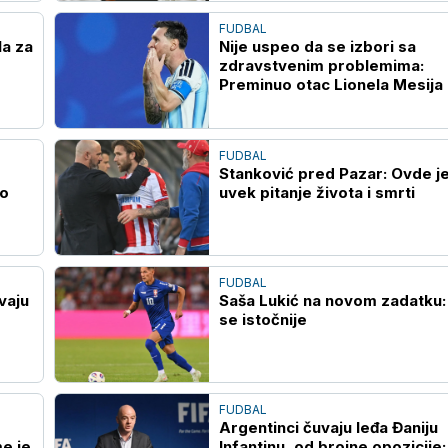
FUDBAL
la za
Nije uspeo da se izbori sa
zdravstvenim problemima:
Preminuo otac Lionela Mesija
FUDBAL
Stanković pred Pazar: Ovde j
io
uvek pitanje života i smrti
FUDBAL
vaju
Saša Lukić na novom zadatku: 
se istočnije
FUDBAL
Argentinci čuvaju leđa Đaniju
e je
Infantinu, od brojne opozicije: