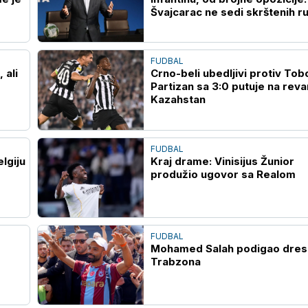
Švajcarac ne sedi skrštenih r
FUDBAL
 ali
Crno-beli ubedljivi protiv Tobo
Partizan sa 3:0 putuje na reva
Kazahstan
FUDBAL
lgiju
Kraj drame: Vinisijus Žunior
produžio ugovor sa Realom
FUDBAL
Mohamed Salah podigao dres
Trabzona