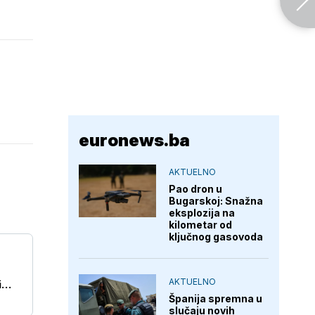
euronews.ba
AKTUELNO
Pao dron u
Bugarskoj: Snažna
eksplozija na
kilometar od
ključnog gasovoda
AKTUELNO
i
Španija spremna u
slučaju novih