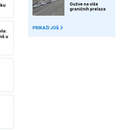
Gužve na više
uku
graničnih prelaza
PRIKAŽI JOŠ
la:
nš u