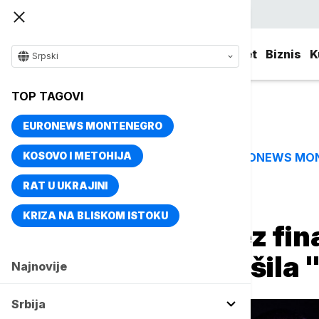
Srpski
Srbija
Evropa
Svet
Biznis
K
Srpski
TOP TAGOVI
EURONEWS MONTENEGRO
KOSOVO I METOHIJA
EURONEWS MO
TOP TAGOVI
RAT U UKRAJINI
Naslovna
Sport
Ostali sportovi
KRIZA NA BLISKOM ISTOKU
Srbija ostala bez fin
produžetka srušila 
Najnovije
Srbija