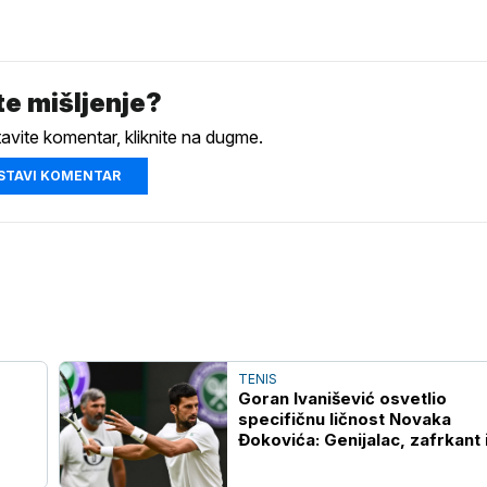
e mišljenje?
tavite komentar, kliknite na dugme.
STAVI KOMENTAR
TENIS
Goran Ivanišević osvetlio
specifičnu ličnost Novaka
Đokovića: Genijalac, zafrkant 
humanista, sa stavom