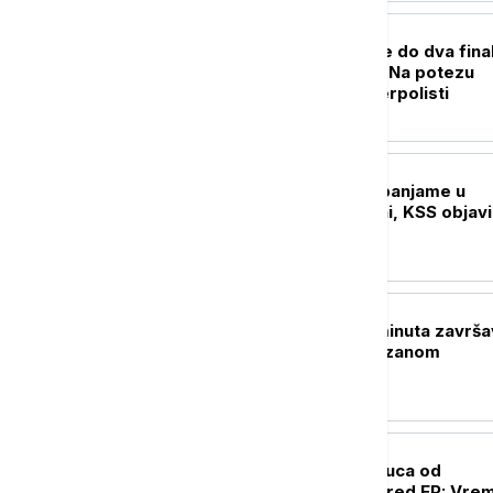
KOŠARKA
Srbija danas može do dva fina
mlađe kategorije: Na potezu
košarkašice i vaterpolisti
KOŠARKA
Jokić protiv Vembanjame u
Beogradskoj areni, KSS objav
cene karata
FUDBAL
Igrači posle pet minuta završa
razgovor sa Partizanom
OSTALI SPORTOVI
Adriana Vilagoš puca od
samopouzdanja pred EP: Vrem