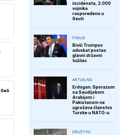
incidenata, 2.000
vojnika
raspoređeno u
Seuti
FOKUS
Bivši Trumpov
advokat postao
e
glavni državni
tužilac
AKTUELNO
Erdogan: Sporazum
Seli
sa Saudijskom
Arabijom i
Pakistanom ne
ugrožava članstvo
Turske u NATO-u
DRUŠTVO