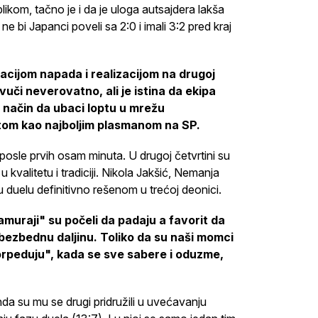
ikom, tačno je i da je uloga autsajdera lakša
e bi Japanci poveli sa 2:0 i imali 3:2 pred kraj
acijom napada i realizacijom na drugoj
vuči neverovatno, ali je istina da ekipa
a način da ubaci loptu u mrežu
stom kao najboljim plasmanom na SP.
 posle prvih osam minuta. U drugoj četvrtini su
u kvalitetu i tradiciji. Nikola Jakšić, Nemanja
u duelu definitivno rešenom u trećoj deonici.
muraji" su počeli da padaju a favorit da
a bezbednu daljinu. Toliko da su naši momci
torpeduju", kada se sve sabere i oduzme,
a su mu se drugi pridružili u uvećavanju