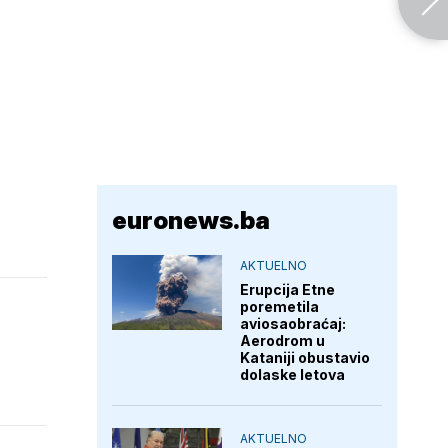
euronews.ba
AKTUELNO
Erupcija Etne
poremetila
aviosaobraćaj:
Aerodrom u
Kataniji obustavio
dolaske letova
AKTUELNO