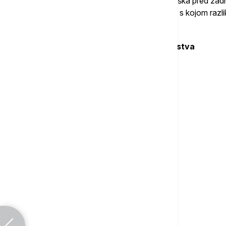
zalihe, do nedostižnih sedam pogodaka viška pred zadnju
pitao za tok i ishod, pa je jedina dilema bila s kojom raz
olimpijskog šampiona.
Mečevi osmine finala Svetskog prvenstva
SAD - Kanada
13:10
Australija - Francuska
8:11
Hrvatska - Crna Gora
13:12
Japan - Srbija 11.30
16:10
Parovi četvrfinala (25. jul)
Mađarska - SAD
Španija - Francuska
Grčka - Crna Gora