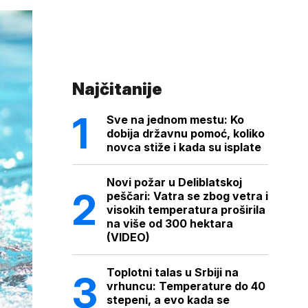
Najčitanije
Sve na jednom mestu: Ko
dobija državnu pomoć, koliko
novca stiže i kada su isplate
Novi požar u Deliblatskoj
peščari: Vatra se zbog vetra i
visokih temperatura proširila
na više od 300 hektara
(VIDEO)
Toplotni talas u Srbiji na
vrhuncu: Temperature do 40
stepeni, a evo kada se