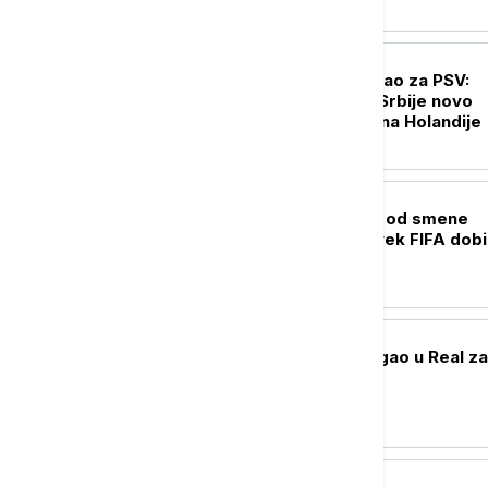
FUDBAL
Filip Kostić potpisao za PSV:
Reprezentativac Srbije novo
pojačanje šampiona Holandije
FUDBAL
UEFA ne odustaje od smene
Infantina, prvi čovek FIFA dob
podršku Afrike
FUDBAL
Jan Dimonade stigao u Real za
rekordni transfer
KOŠARKA