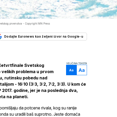
Svetskog prvenstva -
Copyright MN Press
Dodajte Euronews kao željeni izvor na Google-u
VELIČINA TEKSTA
četvrtfinale Svetskog
Aa
Aa
o velikih problema u prvom
u, rutinsku pobedu nad
alijom - 16:10 (3:3, 3:2, 7:2, 3:3). U kom će
2017. godine, jer je na poslednja dva,
eta na planeti.
pomišljaju da potcene rivala, kog su ranije
onda su uradili baš suprotno. Jeste domaća