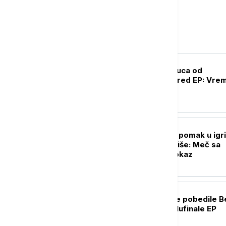
Sport
OSTALI SPORTOVI
Adriana Vilagoš puca od
samopouzdanja pred EP: Vrem
za zlato
FUDBAL
Partizan napravio pomak u igri,
mora još mnogo više: Meč sa
Tobolom kao putokaz
KOŠARKA
Košarkašice Srbije pobedile Be
i plasirale se u polufinale EP