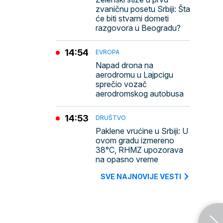
zvaničnu posetu Srbiji: Šta
će biti stvarni dometi
razgovora u Beogradu?
14:54
EVROPA
Napad drona na
aerodromu u Lajpcigu
sprečio vozač
aerodromskog autobusa
14:53
DRUŠTVO
Paklene vrućine u Srbiji: U
ovom gradu izmereno
38°C, RHMZ upozorava
na opasno vreme
SVE NAJNOVIJE VESTI