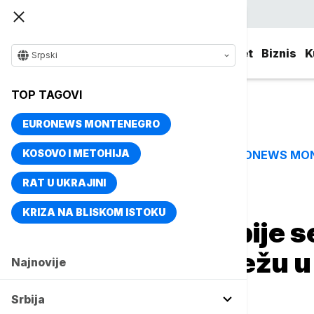
Srpski
Srbija
Evropa
Svet
Biznis
K
Srpski
TOP TAGOVI
EURONEWS MONTENEGRO
KOSOVO I METOHIJA
EURONEWS MO
TOP TAGOVI
RAT U UKRAJINI
Naslovna
Sport
Ostali sportovi
KRIZA NA BLISKOM ISTOKU
Vaterpolisti Srbije 
mu napunili mrežu u
Najnovije
prvenstva
Srbija