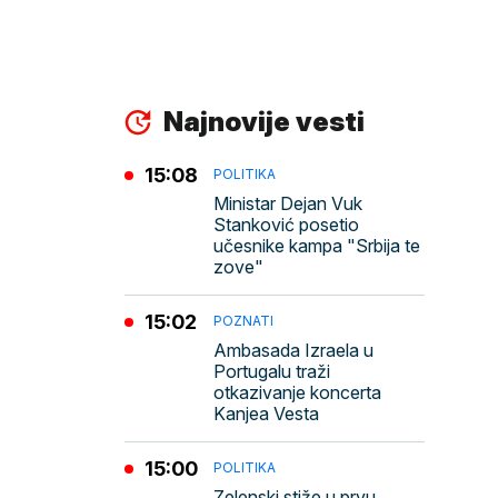
Najnovije vesti
15:08
POLITIKA
Ministar Dejan Vuk
Stanković posetio
učesnike kampa "Srbija te
zove"
15:02
POZNATI
Ambasada Izraela u
Portugalu traži
otkazivanje koncerta
Kanjea Vesta
15:00
POLITIKA
Zelenski stiže u prvu