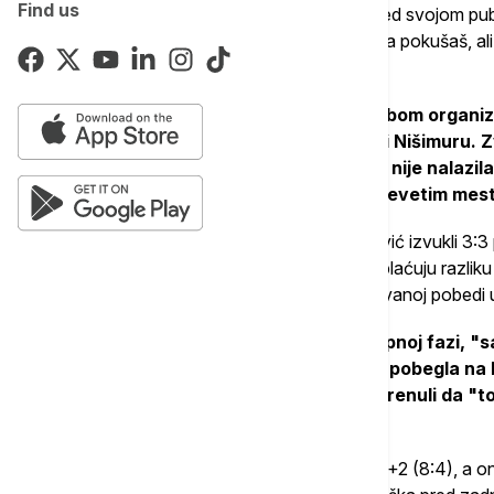
Find us
selekcija ušla motivisana da se dokaže pred svojom publ
za izneti jer ništa ne moraš a možes sve da pokušaš, ali n
prve četvrtine da im to nije dozvoljeno.
Lošom odbranom na jednoj strani i slabom organiz
polovini bazena, gde su Srbi razbranili Nišimuru. Z
Uroša Stevanovića čitavih pet minuta nije nalazil
azijske selekcije, sa prošlogodišnjim devetim me
Na kraju se Strahinja Rašović i Vuk Milojević izvukli 3:3
"delfini" potpuno došli sebi i krenuli da naplaćuju razliku 
Ubović i Jakšić povukli su ostale ka očekivanoj pobedi 
Kao protiv Mađarske i Hrvatske u grupnoj fazi, "sa
se diže, pa je tako i Srbija dala "gas" i pobegla n
posle 6:6 na startu tog dela susreta krenuli da "
nedoraslog protivnika.
Prvo je Marko Radulović konačno doneo +2 (8:4), a ond