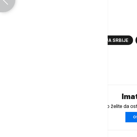
Italija - Srbija
Više o...
VATERPOLO
VATERPOLO SELEKCIJA SRBIJE
SVETSKO PRVENSTVO
Komentari (
0
)
Imat
Ukoliko želite da os
O