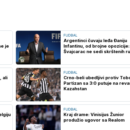
FUDBAL
Argentinci čuvaju leđa Đaniju
e je
Infantinu, od brojne opozicije:
Švajcarac ne sedi skrštenih r
FUDBAL
 ali
Crno-beli ubedljivi protiv Tobo
Partizan sa 3:0 putuje na reva
Kazahstan
FUDBAL
lgiju
Kraj drame: Vinisijus Žunior
produžio ugovor sa Realom