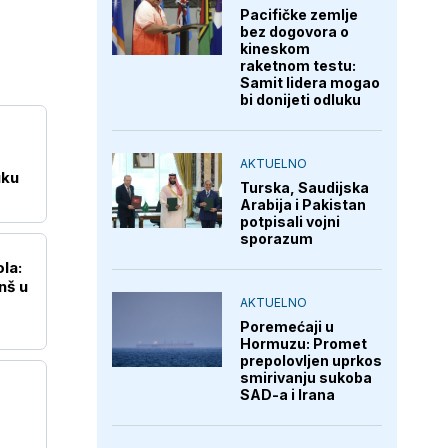
Pacifičke zemlje
bez dogovora o
kineskom
raketnom testu:
Samit lidera mogao
bi donijeti odluku
AKTUELNO
uku
Turska, Saudijska
Arabija i Pakistan
potpisali vojni
sporazum
la:
nš u
AKTUELNO
Poremećaji u
Hormuzu: Promet
prepolovljen uprkos
smirivanju sukoba
SAD-a i Irana