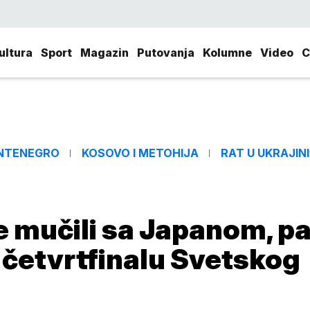
ultura
Sport
Magazin
Putovanja
Kolumne
Video
C
NTENEGRO
KOSOVO I METOHIJA
RAT U UKRAJINI
se mučili sa Japanom, p
 četvrtfinalu Svetskog