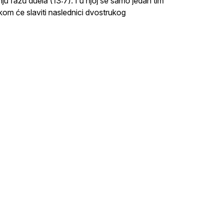
 fazu duela (13:7). I u njoj se samo jedan tim
likom će slaviti naslednici dvostrukog