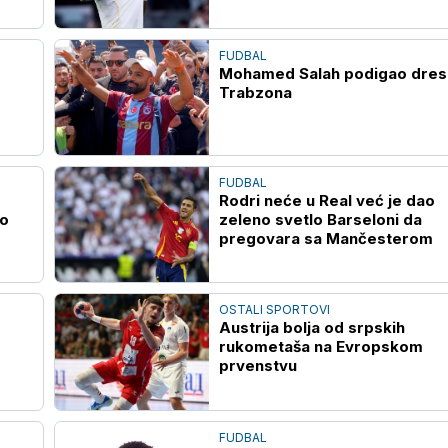
FUDBAL
Mohamed Salah podigao dres
Trabzona
FUDBAL
Rodri neće u Real već je dao
io
zeleno svetlo Barseloni da
pregovara sa Mančesterom
OSTALI SPORTOVI
Austrija bolja od srpskih
rukometaša na Evropskom
prvenstvu
FUDBAL