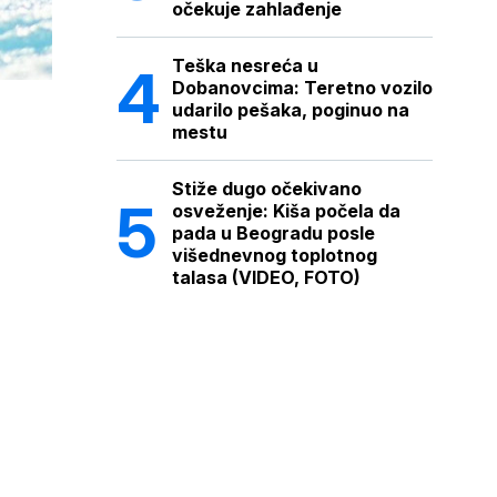
očekuje zahlađenje
Teška nesreća u
Dobanovcima: Teretno vozilo
udarilo pešaka, poginuo na
mestu
Stiže dugo očekivano
osveženje: Kiša počela da
pada u Beogradu posle
višednevnog toplotnog
talasa (VIDEO, FOTO)