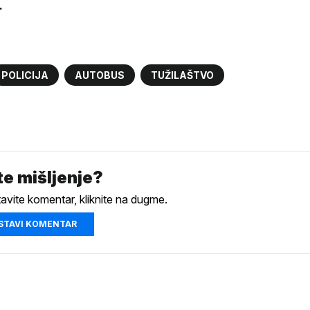
.
POLICIJA
AUTOBUS
TUŽILAŠTVO
e mišljenje?
tavite komentar, kliknite na dugme.
STAVI KOMENTAR