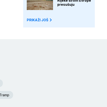
Rijeke širom Evrope
presušuju
PRIKAŽI JOŠ
 Tramp