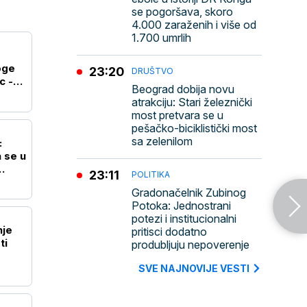
se pogoršava, skoro
4.000 zaraženih i više od
1.700 umrlih
oge
23:20
DRUŠTVO
c -
Beograd dobija novu
atrakciju: Stari železnički
most pretvara se u
pešačko-biciklistički most
sa zelenilom
:
 se u
23:11
POLITIKA
Gradonačelnik Zubinog
Potoka: Jednostrani
potezi i institucionalni
nje
pritisci dodatno
ti
produbljuju nepoverenje
SVE NAJNOVIJE VESTI