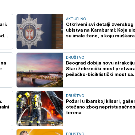
AKTUELNO
ari:
Otkriveni svi detalji zverskog
ubistva na Karaburmi: Koje ul
od
su imale žene, a koju muškara
oglasilo se VJT
DRUŠTVO
ena
Beograd dobija novu atrakciju
e
Stari železnički most pretvara
pešačko-biciklistički most sa
zelenilom
DRUŠTVO
:
Požari u Ibarskoj klisuri, gaše
nalni
otežano zbog nepristupačnos
terena
DRUŠTVO