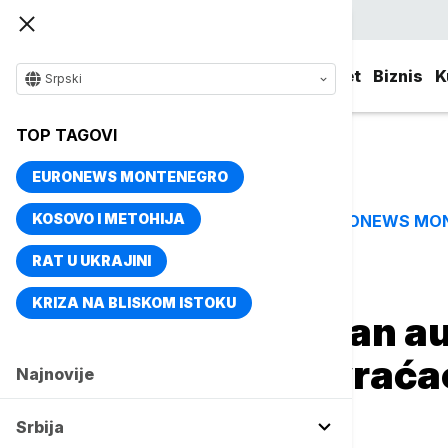
Srpski
Srbija
Evropa
Svet
Biznis
K
Srpski
TOP TAGOVI
EURONEWS MONTENEGRO
KOSOVO I METOHIJA
EURONEWS MO
TOP TAGOVI
RAT U UKRAJINI
Naslovna
Srbija
Aktuelno
KRIZA NA BLISKOM ISTOKU
MUP: Kamenovan aut
Srpske koji se vrać
Najnovije
Mitrovici
Srbija