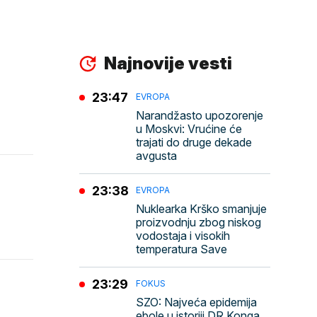
Najnovije vesti
23:47
EVROPA
Narandžasto upozorenje
u Moskvi: Vrućine će
trajati do druge dekade
avgusta
23:38
EVROPA
Nuklearka Krško smanjuje
proizvodnju zbog niskog
vodostaja i visokih
temperatura Save
23:29
FOKUS
SZO: Najveća epidemija
ebole u istoriji DR Konga