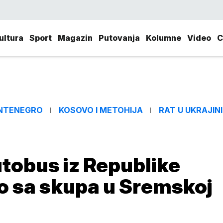
ultura
Sport
Magazin
Putovanja
Kolumne
Video
C
NTENEGRO
KOSOVO I METOHIJA
RAT U UKRAJINI
obus iz Republike
ao sa skupa u Sremskoj