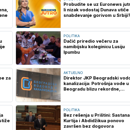
Probudite se uz Euronews jut
ena,
li nizak vodostaj Dunava utiče
đene
snabdevanje gorivom u Srbiji
POLITIKA
u
Dačić priredio večeru za
ije
namibijsku koleginicu Lusiju
Ipumbu
AKTUELNO
pe za
Direktor JKP Beogradski vodo
kanalizacija: Potrošnja vode u
Beogradu blizu rekordne,
vodosnabdevanje stabilno
POLITIKA
ja
Bez rešenja u Prištini: Sastan
stiže
Kurtija i Abdidžikua ponovo
završen bez dogovora