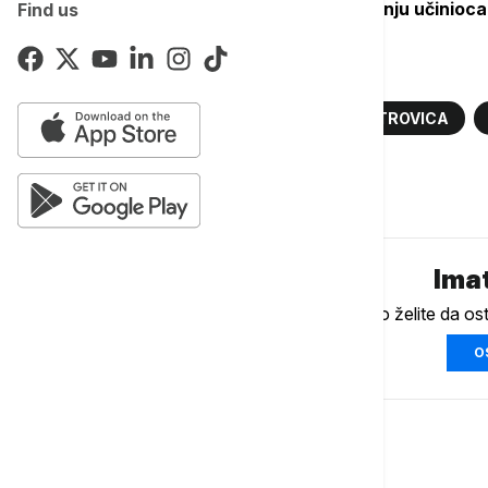
okolnosti ovog krivičnog dеla i otkrivanju učinioca
Find us
Više o...
RAZBIJENO STAKLO
SREMSKA MITROVICA
Komentari (
0
)
Imat
Ukoliko želite da os
O