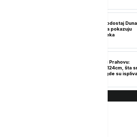
DRUŠTVO
Rekordno nizak vodostaj Dun
nije slučajnost: Šta pokazuju
podaci i šta nas čeka
DRUŠTVO
Euronews Srbija u Prahovu:
Vodostaj pao na -124cm, šta 
zatekli na mestu gde su ispliva
ostaci nacističkih brodova