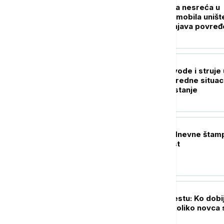
Teška saobraćajna nesreća u
Grockoj: Dva automobila uništ
Hitna pomoć zbrinjava povre
DRUŠTVO
Nema restrikcija vode i struje 
Srbiji: Štab za vanredne situac
objavio najnovije stanje
POLITIKA
Naslovne strane dnevne štam
četvrtak, 6. avgust
DRUŠTVO
Sve na jednom mestu: Ko dobi
državnu pomoć, koliko novca 
i kada su isplate