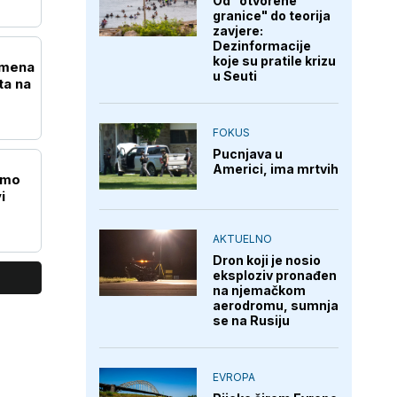
Od "otvorene
granice" do teorija
zavjere:
Dezinformacije
koje su pratile krizu
emena
u Seuti
ta na
FOKUS
Pucnjava u
Americi, ima mrtvih
amo
i
AKTUELNO
Dron koji je nosio
eksploziv pronađen
na njemačkom
aerodromu, sumnja
se na Rusiju
EVROPA