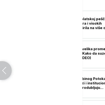
Srbija
AKTUELNO
Novi požar u Deliblatskoj pešč
Vatra se zbog vetra i visokih
temperatura proširila na više 
300 hektara (VIDEO)
DRUŠTVO
Polazak u vrtić je velika prom
za celu porodicu: Kako da suz
traju što kraće (VIDEO)
POLITIKA
Gradonačelnik Zubinog Potoka
Jednostrani potezi i institucio
pritisci dodatno produbljuju
nepoverenje
AKTUELNO