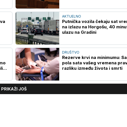
AKTUELNO
ava
Putnička vozila čekaju sat vr
na izlazu na Horgošu, 40 minu
ulazu na Gradini
DRUŠTVO
Rezerve krvi na minimumu: S
smo
pola sata vašeg vremena prav
li
razliku između života i smrti
PRIKAŽI JOŠ