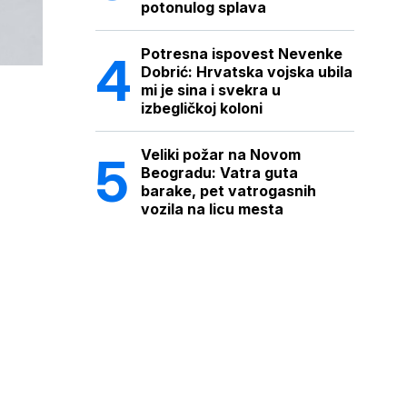
potonulog splava
Potresna ispovest Nevenke
Dobrić: Hrvatska vojska ubila
mi je sina i svekra u
izbegličkoj koloni
Veliki požar na Novom
Beogradu: Vatra guta
barake, pet vatrogasnih
vozila na licu mesta