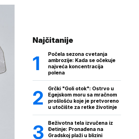
Najčitanije
Počela sezona cvetanja
ambrozije: Kada se očekuje
najveća koncentracija
polena
Grčki "Goli otok": Ostrvo u
Egejskom moru sa mračnom
prošlošću koje je pretvoreno
u utočište za retke životinje
Beživotna tela izvučena iz
Đetinje: Pronađena na
Gradskoj plaži u blizini