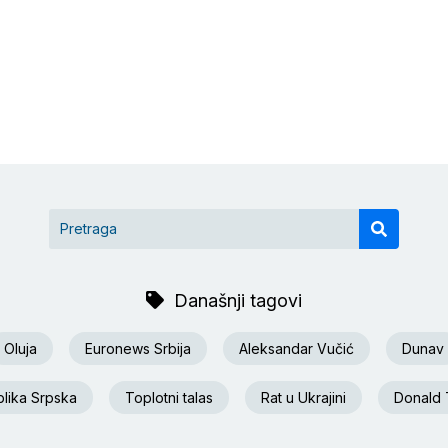
Današnji tagovi
Oluja
Euronews Srbija
Aleksandar Vučić
Dunav
lika Srpska
Toplotni talas
Rat u Ukrajini
Donald