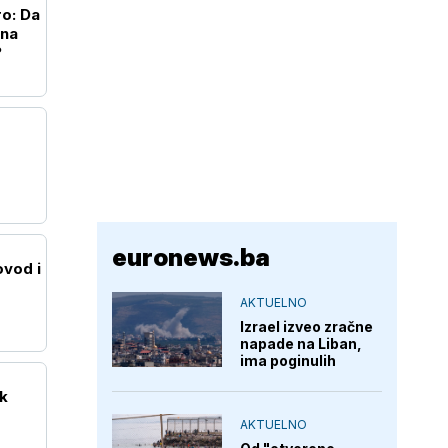
ro: Da
 na
?
euronews.ba
vod i
AKTUELNO
Izrael izveo zračne
napade na Liban,
ima poginulih
ak
AKTUELNO