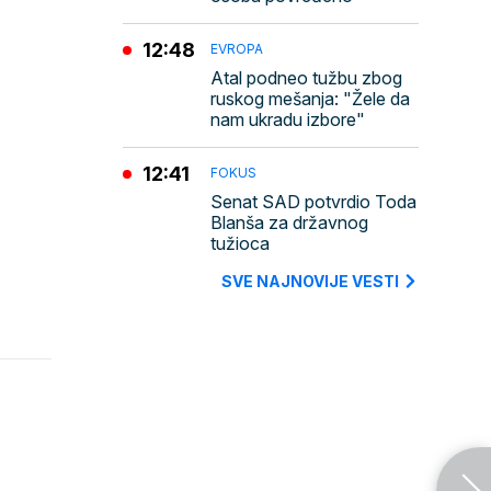
12:48
EVROPA
Atal podneo tužbu zbog
ruskog mešanja: "Žele da
nam ukradu izbore"
12:41
FOKUS
Senat SAD potvrdio Toda
Blanša za državnog
tužioca
SVE NAJNOVIJE VESTI