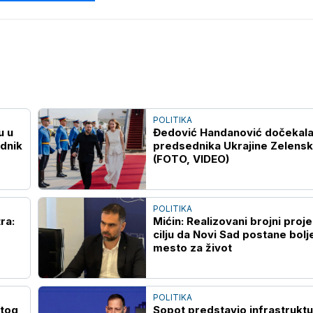
POLITIKA
u u
Đedović Handanović dočekal
dnik
predsednika Ukrajine Zelens
(FOTO, VIDEO)
POLITIKA
ra:
Mićin: Realizovani brojni proje
cilju da Novi Sad postane bolj
mesto za život
POLITIKA
etog
Sopot predstavio infrastrukt