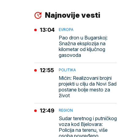
Najnovije vesti
13:04
EVROPA
Pao dron u Bugarskoj:
Snažna eksplozija na
kilometar od ključnog
gasovoda
12:55
POLITIKA
Mićin: Realizovani brojni
projekti u cilju da Novi Sad
postane bolje mesto za
život
12:49
REGION
Sudar teretnog i putničkog
voza kod Bjelovara:
Policija na terenu, više
osoba povređeno