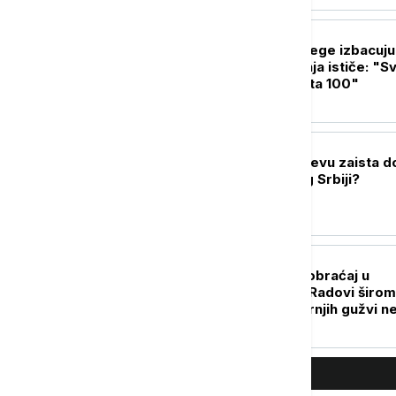
logistika
DRUŠTVO
Zašto nas letnje žege izbacuju
takta? Psihološkinja ističe: "S
reakcija množi puta 100"
POLITIKA
Šta Beogradu i Kijevu zaista d
poseta Zelenskog Srbiji?
DRUŠTVO
Ovako izgleda saobraćaj u
Beogradu danas: Radovi širom
grada u toku, jutarnjih gužvi 