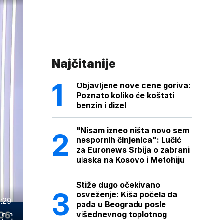
Najčitanije
Objavljene nove cene goriva:
Poznato koliko će koštati
benzin i dizel
"Nisam izneo ništa novo sem
nespornih činjenica": Lučić
za Euronews Srbija o zabrani
ulaska na Kosovo i Metohiju
Stiže dugo očekivano
osveženje: Kiša počela da
:29
pada u Beogradu posle
višednevnog toplotnog