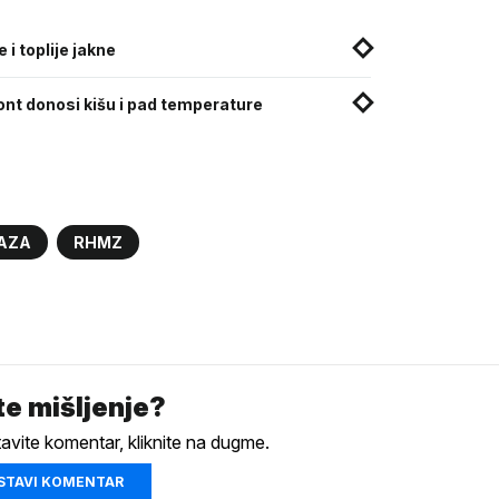
i toplije jakne
ront donosi kišu i pad temperature
AZA
RHMZ
e mišljenje?
tavite komentar, kliknite na dugme.
STAVI KOMENTAR