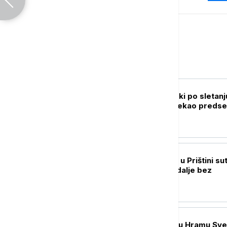
Srbija
POLITIKA
Oglasio se Zelenski po sletanj
Beograd: Ovo je rekao predse
Ukrajine
POLITIKA
Nastavak sednice u Prištini sut
Rok ističe, Kurti i dalje bez
dogovora
DRUŠTVO
Patrijarh Porfirije u Hramu Sv