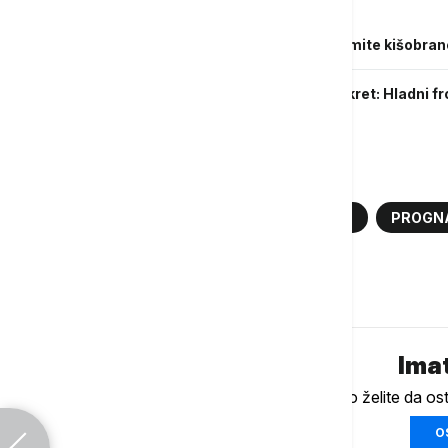
Povezane vesti
Temperaturni pad do 10 stepeni - spremite kišobrane 
Sunce još nekoliko dana, pa nagli preokret: Hladni f
Više o...
VREME
HLADNOĆA
PADAVINE
PROGN
Komentari (
0
)
Imat
Ukoliko želite da os
O