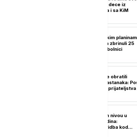
Save ugostio 250 dece iz
dijaspore, regiona i sa KiM
POLITIKA
Drama na rumunskim planinam
Spasioci u 24 sata zbrinuli 25
osoba, šestoro u bolnici
POLITIKA
Vučić i Zelenski se obratili
medijima nakon sastanaka: Po
poruke saradnje i prijateljstva
DRUŠTVO
Dunav na najnižem nivou u
poslednjih sto godina:
Obustavljena plovidba kod
Bezdana - ugroženi energetika