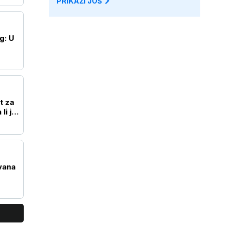
PRIKAŽI JOŠ
g: U
t za
li je
vana