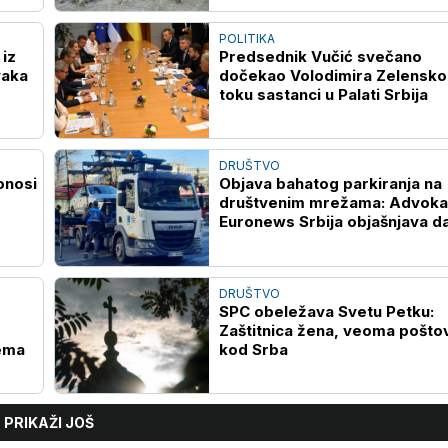
POLITIKA
 iz
Predsednik Vučić svečano
vaka
dočekao Volodimira Zelensko
toku sastanci u Palati Srbija
DRUŠTVO
onosi
Objava bahatog parkiranja na
društvenim mrežama: Advoka
Euronews Srbija objašnjava da 
to kažnjivo zakonom
DRUŠTVO
SPC obeležava Svetu Petku:
Zaštitnica žena, veoma pošto
nema
kod Srba
PRIKAŽI JOŠ