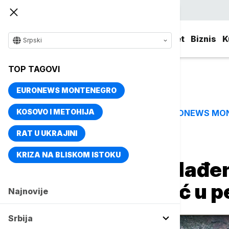
Srpski
Srbija
Evropa
Svet
Biznis
K
Srpski
TOP TAGOVI
EURONEWS MONTENEGRO
KOSOVO I METOHIJA
EURONEWS MO
TOP TAGOVI
RAT U UKRAJINI
Naslovna
Srbija
Aktuelno
KRIZA NA BLISKOM ISTOKU
Stiže naglo zahlađenj
moguć mraz već u pe
Najnovije
Srbija