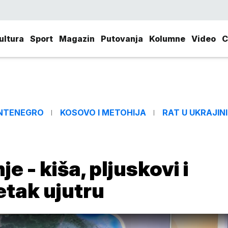
ultura
Sport
Magazin
Putovanja
Kolumne
Video
C
NTENEGRO
KOSOVO I METOHIJA
RAT U UKRAJINI
e - kiša, pljuskovi i
tak ujutru