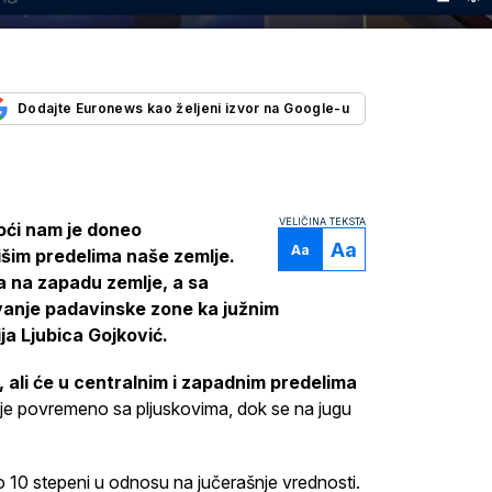
Dodajte Euronews kao željeni izvor na Google-u
VELIČINA TEKSTA
oći nam je doneo
Aa
Aa
višim predelima naše zemlje.
a na zapadu zemlje, a sa
vanje padavinske zone ka južnim
ja Ljubica Gojković.
, ali će u centralnim i zapadnim predelima
e povremeno sa pljuskovima, dok se na jugu
0 stepeni u odnosu na jučerašnje vrednosti.