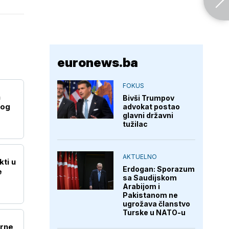
euronews.ba
FOKUS
a
Bivši Trumpov
kog
advokat postao
glavni državni
tužilac
AKTUELNO
kti u
Erdogan: Sporazum
e
sa Saudijskom
Arabijom i
Pakistanom ne
ugrožava članstvo
Turske u NATO-u
urne