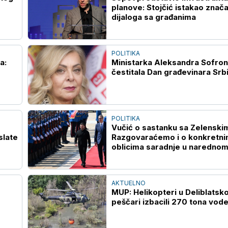
planove: Stojčić istakao znača
dijaloga sa građanima
POLITIKA
a:
Ministarka Aleksandra Sofron
čestitala Dan građevinara Srbi
POLITIKA
Vučić o sastanku sa Zelenski
slate
Razgovaraćemo i o konkretn
oblicima saradnje u naredno
periodu
AKTUELNO
MUP: Helikopteri u Deliblatsko
peščari izbacili 270 tona vod
 i