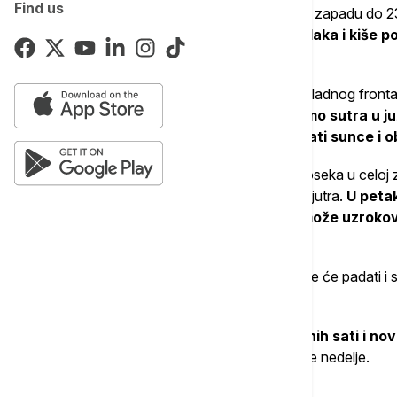
Find us
Maksimalna dnevna će se kretati od 13 na zapadu do 23
povremeno pojačan, ali će se zbog oblaka i kiše po
izmerenih vrednosti
", rekla je Gojković.
Kako dodaje, iako ćemo nakon prolaska hladnog fronta 
i hladnije vreme ostaju, zbog čega ćemo sutra u j
će se severno od Kragujevca smenjivati sunce i 
"Maksimalna temperatura ostaje ispod proseka u celoj zem
Ovo zahlađenje donosi nam i sve hladnija jutra.
U petak
nule u Vojvodini i zapadnoj Srbiji što može uzrok
Gojković.
U višim planinskim predelima krajem nedelje će padati i s
predelima južno od Save i Dunava.
Za dane vikenda imaćemo više sunčanih sati i no
stepeni prognoziraju se početkom naredne nedelje.