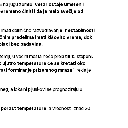
 na jugu zemlje.
Vetar ostaje umeren i
vremeno činiti i da je malo svežije od
imati delimično razvedravanj
e, nestabilnosti
užnim predelima imati kišovito vreme, dok
oblaci bez padavina.
lji, u većini mesta neće prelaziti 15 stepeni.
 ujutro temperatura će se kretati oko
ovati formiranje prizemnog mraza
", rekla je
neg, a lokalni pljuskovi se prognoziraju u
v porast temperature
, a vrednosti iznad 20