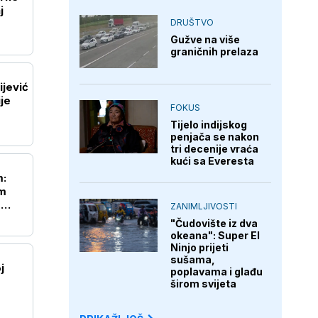
j
DRUŠTVO
Gužve na više
graničnih prelaza
ijević
je
FOKUS
Tijelo indijskog
penjača se nakon
tri decenije vraća
kući sa Everesta
m:
im
m
ZANIMLJIVOSTI
"Čudovište iz dva
okeana": Super El
Ninjo prijeti
sušama,
j
poplavama i glađu
e
širom svijeta