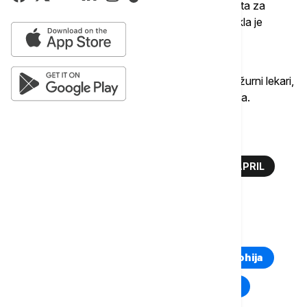
'11 April' iznosi 600 dinara, dok je porodična karta za
roditelje sa dvoje školske dece 1.200 dinara”, rekla je
Jovanović.
Kako je istakla, na bazenima sve vreme rade dežurni lekari,
koji su na raspolaganju tokom celog radnog dana.
Više o...
BAZENI
OTVORENI BAZENI
SRC 11. APRIL
LETO
KUPALIŠNA SEZONA
TOP TAGOVI
Euronews Montenegro
Kosovo i Metohija
Rat u Ukrajini
Kriza na Bliskom istoku