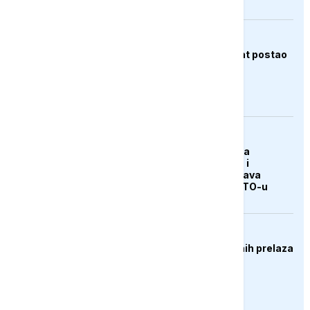
FOKUS
Bivši Trumpov advokat postao
glavni državni tužilac
AKTUELNO
Erdogan: Sporazum sa
Saudijskom Arabijom i
Pakistanom ne ugrožava
članstvo Turske u NATO-u
DRUŠTVO
Gužve na više graničnih prelaza