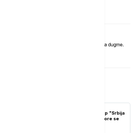
Komentari (
0
)
Imate mišljenje?
Ukoliko želite da ostavite komentar, kliknite na dugme.
OSTAVI KOMENTAR
Srbija
POLITIKA
Mesarović posetila kamp "Srbija
te zove": Deca iz dijaspore se
povezuju sa Srbijom