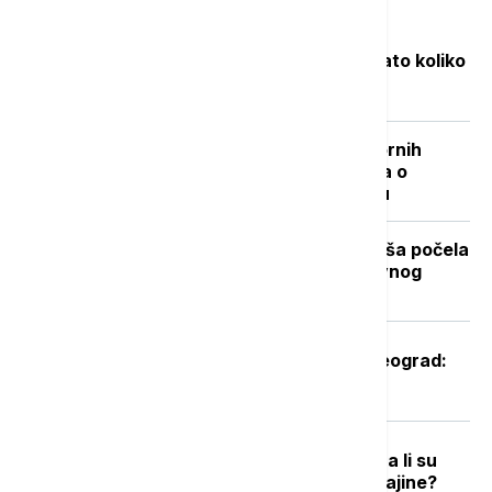
Najčitanije
Objavljene nove cene goriva: Poznato koliko
će koštati benzin i dizel
"Nisam izneo ništa novo sem nespornih
činjenica": Lučić za Euronews Srbija o
zabrani ulaska na Kosovo i Metohiju
Stiže dugo očekivano osveženje: Kiša počela
da pada u Beogradu posle višednevnog
toplotnog talasa (VIDEO, FOTO)
Oglasio se Zelenski po sletanju u Beograd:
Ovo je rekao predsednik Ukrajine
Podrška raste, ali postoje podele: Da li su
građani EU spremni za članstvo Ukrajine?