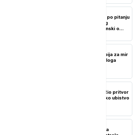
POLITIKA
"Ukrajina ne menja stav po pitanju
poštovanja teritorijalnog
integriteta Srbije": Zelenski o
Kosovu i Metohiji
POLITIKA
Macut sa Zelenskim: Srbija za mir
u Ukrajini i nastavak dijaloga
AKTUELNO
VJT u Beogradu predložio pritvor
za osumnjičenog za teško ubistvo
majke
POLITIKA
Evropska komisija: Srbija