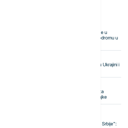
Najnovije vesti
14:47
EVROPA
Dronovi primećeni iznad vojne baze u
Nemačkoj nakon incidenta na aerodromu u
Lajpcigu
14:45
POLITIKA
Macut sa Zelenskim: Srbija za mir u Ukrajini i
nastavak dijaloga
14:38
AKTUELNO
VJT u Beogradu predložio pritvor za
osumnjičenog za teško ubistvo majke
14:31
POLITIKA
"Ukrajina ne menja stav po pitanju
poštovanja teritorijalnog integriteta Srbije":