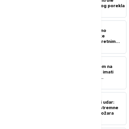
unapredila službene kontrole
bezbednosti hrane biljnog porekla
POLITIKA
"Srbija i Ukrajina značajno
povećale nivo trgovinske
razmene": Vučić o konkretnim
ekonomskim parametrima
POLITIKA
Vučić zahvalio Zelenskom na
poseti: Ukrajina će uvek imati
punu podršku Srbije na
evropskom putu
DRUŠTVO
Srbiju čeka novi toplotni udar:
RHMZ upozorava na ekstremne
temperature i rizik od požara