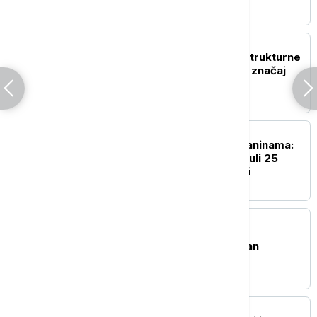
POLITIKA
Sopot predstavio infrastrukturne
planove: Stojčić istakao značaj
dijaloga sa građanima
POLITIKA
Drama na rumunskim planinama:
Spasioci u 24 sata zbrinuli 25
osoba, šestoro u bolnici
POLITIKA
Ministarka Aleksandra
Sofronijević čestitala Dan
građevinara Srbije
POLITIKA