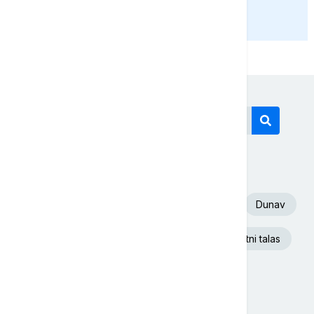
PRIKAŽI JOŠ
Današnji tagovi
Euronews Srbija
Volodimir Zelenski
Dunav
Aleksandar Vučić
Ukrajina
Toplotni talas
Požar
Beograd