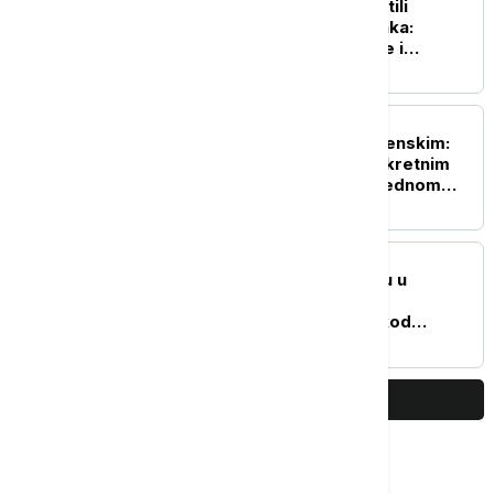
Vučić i Zelenski se obratili
medijima nakon sastanaka:
Poslate poruke saradnje i
prijateljstva
POLITIKA
Vučić o sastanku sa Zelenskim:
Razgovaraćemo i o konkretnim
oblicima saradnje u narednom
periodu
DRUŠTVO
Dunav na najnižem nivou u
poslednjih sto godina:
Obustavljena plovidba kod
Bezdana - ugroženi energetika i
logistika
PRIKAŽI JOŠ