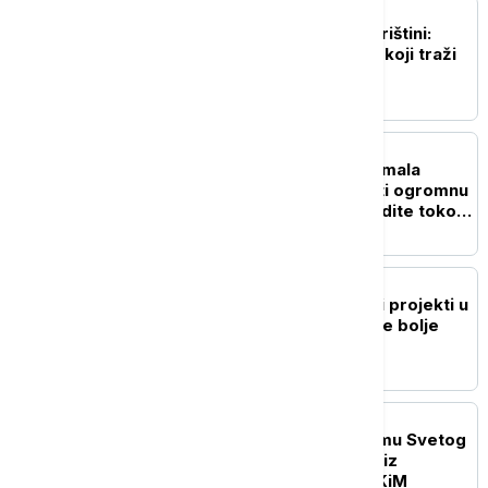
POLITIKA
Novi prekid sednice u Prištini:
Incident sa jajima i Kurti koji traži
još vremena
AKTUELNO
MUP upozorava: Jedna mala
nepažnja može napraviti ogromnu
štetu - ovo nikako ne radite tokom
leta
POLITIKA
Mićin: Realizovani brojni projekti u
cilju da Novi Sad postane bolje
mesto za život
DRUŠTVO
Patrijarh Porfirije u Hramu Svetog
Save ugostio 250 dece iz
dijaspore, regiona i sa KiM