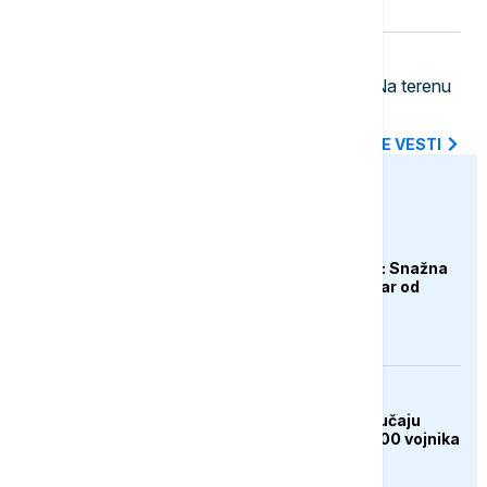
Zelenski o Kosovu i Metohiji
14:24
REGION
Požar kod Konjica i dalje aktivan: Na terenu
vatrogasci i helikopteri OS BiH
SVE NAJNOVIJE VESTI
euronews.ba
AKTUELNO
Pao dron u Bugarskoj: Snažna
eksplozija na kilometar od
ključnog gasovoda
AKTUELNO
Španija spremna u slučaju
novih incidenata, 2.000 vojnika
raspoređeno u Seuti