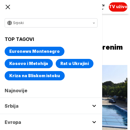
TV uživo
Srpski
Naslovna
Srbija
Društvo
TOP TAGOVI
Počela letnja sezona na otvorenim
Euronews Montenegro
bazenima SRC "11. april"
Kosovo i Metohija
Rat u Ukrajini
Kriza na Bliskom istoku
Najnovije
Srbija
Evropa