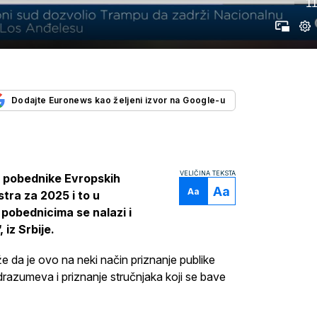
11
Dodajte Euronews kao željeni izvor na Google-u
VELIČINA TEKSTA
e pobednike Evropskih
Aa
Aa
tra za 2025 i to u
 pobednicima se nalazi i
 iz Srbije.
e da je ovo na neki način priznanje publike
odrazumeva i priznanje stručnjaka koji se bave