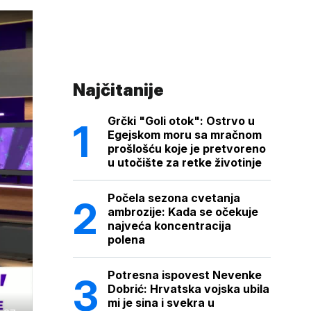
Najčitanije
Grčki "Goli otok": Ostrvo u
Egejskom moru sa mračnom
prošlošću koje je pretvoreno
u utočište za retke životinje
Počela sezona cvetanja
ambrozije: Kada se očekuje
najveća koncentracija
polena
Potresna ispovest Nevenke
Dobrić: Hrvatska vojska ubila
mi je sina i svekra u