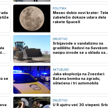
POLITIKA
grada
Mesec dobio novi krater: Tel
stiže
zabeležio dokaze udara dela
rakete SpaceX
DRUŠTVO
Srbijavode o vandalizmu na
ala
gradilištu: Radovi na Savskom
oć
nasipu izvode se u skladu sa
zakonom uprkos opstruisanju
AKTUELNO
Jaka eksplozija na Zvezdari:
da se
Bačena bomba na zgradu,
oštećena i tri automobila
DRUŠTVO
dova
U 8 ujutru već 30 stepeni: Srbi