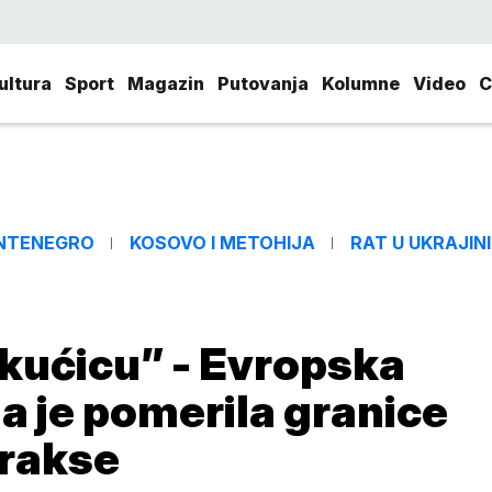
ultura
Sport
Magazin
Putovanja
Kolumne
Video
C
NTENEGRO
KOSOVO I METOHIJA
RAT U UKRAJINI
kućicu” - Evropska
ja je pomerila granice
prakse