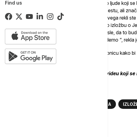
Find us
“Znači nam pre svega priliku da upoznamo ljude koji se 
vidimo kako se te stvari rade na drugom mestu, ali znači
metodologiju rada koju je uključivala, pre svega rekli st
počeli, znali smo da hoćemo da napravimo izložbu o Je
želimo da bude izložba i za decu i za odrasle, da to bu
generacija, ali nismo znali kako to da izvedemo “, rekla 
Zbog toga su, kaže, pozvale decu na radionicu kako bi sa
oni predstavili jednu ovakvu izložbu.
Kommpletno gostovanje pogledajte u videu koji se 
Više o...
JEŽEVA KUĆICA
IZLOŽBA
DECA
IZLOŽ
Komentari (
0
)