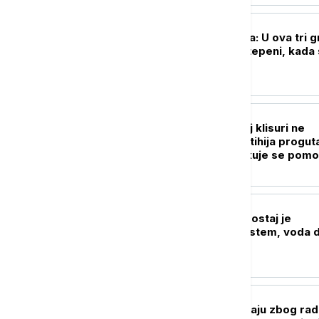
DRUŠTVO
Vrelina ne popušta: U ova tri 
u 10 sati već 35 stepeni, kada 
kratko osveženje
AKTUELNO
Buktinja u Ibarskoj klisuri ne
jenjava: Vatrena stihija progut
100 hektara, očekuje se pom
helikoptera
AKTUELNO
Ćirović: Nizak vodostaj je
opterećenje za sistem, voda 
racionalno koristi
AKTUELNO
Izmene u saobraćaju zbog ra