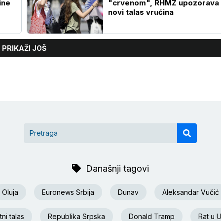
"crvenom", RHMZ upozorava 
novi talas vrućina
PRIKAŽI JOŠ
Današnji tagovi
Oluja
Euronews Srbija
Dunav
Aleksandar Vučić
ni talas
Republika Srpska
Donald Tramp
Rat u U