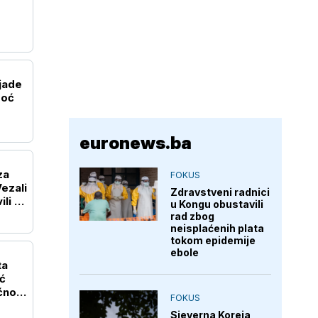
ljade
moć
euronews.ba
za
FOKUS
ezali
Zdravstveni radnici
ili da
u Kongu obustavili
rad zbog
neisplaćenih plata
tokom epidemije
ebole
ta
ć
ćnost
FOKUS
Sjeverna Koreja