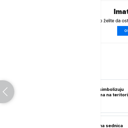
Imat
Ukoliko želite da os
O
Srbija
POLITIKA
Ković: Prebilovci simbolizuju
genocid nad Srbima na teritori
NDH
POLITIKA
Danas konstitutivna sednica