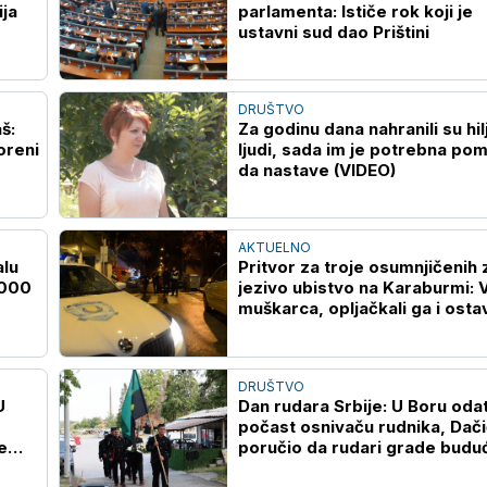
ija
parlamenta: Ističe rok koji je
ustavni sud dao Prištini
DRUŠTVO
š:
Za godinu dana nahranili su hi
oreni
ljudi, sada im je potrebna po
da nastave (VIDEO)
AKTUELNO
alu
Pritvor za troje osumnjičenih 
.000
jezivo ubistvo na Karaburmi: V
muškarca, opljačkali ga i ostav
umre
DRUŠTVO
U
Dan rudara Srbije: U Boru oda
počast osnivaču rudnika, Dači
e
poručio da rudari grade budu
zemlje