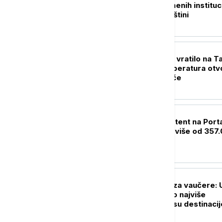
skupštine privremenih instituc
samouprave u Prištini
DRUŠTVO
Noćno kupanje se vratilo na Ta
Zbog visokih temperatura otv
bazeni rade i uveče
DRUŠTVO
Jovanović: AI asistent na Port
eUprava ostvario više od 357
razgovora
DRUŠTVO
Završene prijave za vaučere: 
ovom gradu je bilo najviše
apliciranja, a ovo su destinacij
koje su birali penzioneri