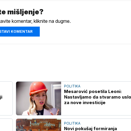
e mišljenje?
tavite komentar, kliknite na dugme.
STAVI KOMENTAR
POLITIKA
Mesarović posetila Leoni:
ji
Nastavljamo da stvaramo usl
za nove investicije
POLITIKA
Novi pokušaj formiranja