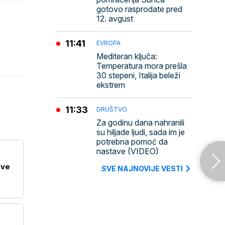
gotovo rasprodate pred
12. avgust
11:41
EVROPA
Mediteran ključa:
Temperatura mora prešla
30 stepeni, Italija beleži
ekstrem
11:33
DRUŠTVO
Za godinu dana nahranili
su hiljade ljudi, sada im je
potrebna pomoć da
nastave (VIDEO)
ove
SVE NAJNOVIJE VESTI