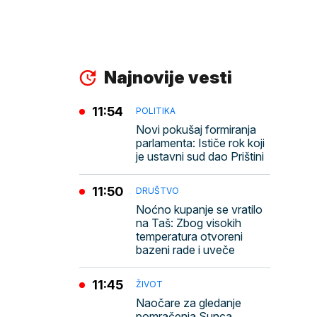
Najnovije vesti
11:54
POLITIKA
Novi pokušaj formiranja
parlamenta: Ističe rok koji
je ustavni sud dao Prištini
11:50
DRUŠTVO
Noćno kupanje se vratilo
na Taš: Zbog visokih
temperatura otvoreni
bazeni rade i uveče
11:45
ŽIVOT
Naočare za gledanje
pomračenja Sunca