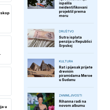
ispalila
neidentifikovani
projektil prema
eskop
moru
DRUŠTVO
Sutra isplata
penzija u Republici
Srpskoj
KULTURA
Rat i pijesak prijete
drevnim
piramidama Meroe
u Sudanu
ZANIMLJIVOSTI
Rihanna radi na
novom albumu
ja u