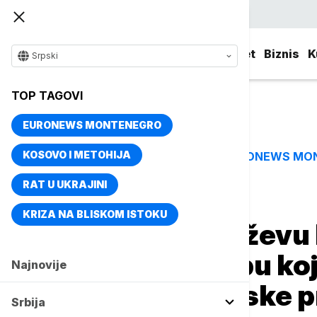
Srpski
Srbija
Evropa
Svet
Biznis
K
Srpski
TOP TAGOVI
EURONEWS MONTENEGRO
KOSOVO I METOHIJA
EURONEWS MO
TOP TAGOVI
RAT U UKRAJINI
Naslovna
Srbija
Društvo
KRIZA NA BLISKOM ISTOKU
Nagrada za “Ježevu 
nostra za izložbu ko
Najnovije
klasične muzejske 
Srbija