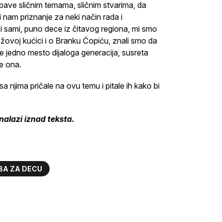
bave sličnim temama, sličnim stvarima, da
 nam priznanje za neki način rada i
e i sami, puno dece iz čitavog regiona, mi smo
žovoj kućici i o Branku Ćopiću, znali smo da
de jedno mesto dijaloga generacija, susreta
je ona.
 njima pričale na ovu temu i pitale ih kako bi
nalazi iznad teksta.
BA ZA DECU