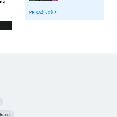
na
PRIKAŽI JOŠ
krajini