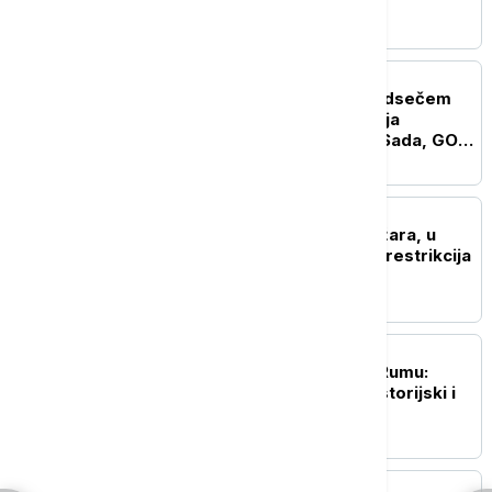
mosta
POLITIKA
"Gde živi Mićin da mu odsečem
glavu" - otvorena pretnja
gradonačelniku Novog Sada, GO
SNS: Osuđujemo monstruozne
pretnje
AKTUELNO
U Srbiji aktivno šest požara, u
većem delu zemlje bez restrikcija
u vodosnadbevanju
AKTUELNO
EXPO karavan posetio Rumu:
Predstavljeni kulturni, istorijski i
sportski potencijali
POLITIKA