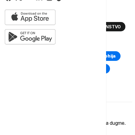
PATRIJARH PORFIRIJE
RUSKA PRAVOSLAVNA CRKVA
MEDU-CRKVENI ODNOSI
DUHOVNO JEDINSTVO
TOP TAGOVI
Euronews Montenegro
Kosovo i Metohija
Rat u Ukrajini
Kriza na Bliskom istoku
Komentari (
0
)
Imate mišljenje?
Ukoliko želite da ostavite komentar, kliknite na dugme.
OSTAVI KOMENTAR