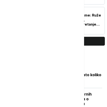
AKTUELNO
Direktor JP Vojvodinašume: Ruže
vetrova menjaju pravac,
nemoguće predvideti kretanje
požara u Deliblatskoj peščari
PRIKAŽI JOŠ
Najčitanije
Objavljene nove cene goriva: Poznato koliko
će koštati benzin i dizel
"Nisam izneo ništa novo sem nespornih
činjenica": Lučić za Euronews Srbija o
zabrani ulaska na Kosovo i Metohiju