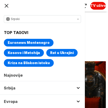
TV uživo
Srpski
Naslovna
Srbija
Društvo
TOP TAGOVI
Patrijarh Porfirije telefonom
Euronews Montenegro
razgovarao sa patrijarhom
moskovskim i Rusije Kirilom
Kosovo i Metohija
Rat u Ukrajini
Kriza na Bliskom istoku
Najnovije
Srbija
Evropa