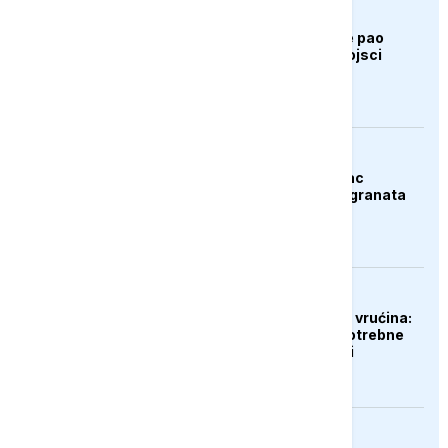
AKTUELNO
Bugarska: Dron koji je pao
pripada ukrajinskoj vojsci
AKTUELNO
Španija: Razbijen lanac
krijumčara droge i migranata
EVROPA
Gubici od ekstremnih vrućina:
Poljoprivrednicima potrebne
milijarde eura pomoći
EVROPA