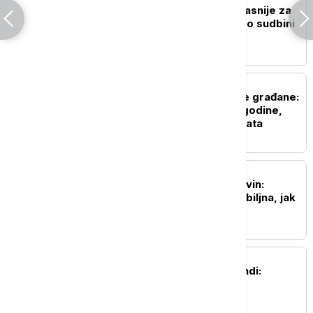
Vučić: Izbori će biti najkasnije za
tri meseca, odlučuje se o sudbini
Srbije
POLITIKA
Dobre vesti za najstarije građane:
Povećanje penzija ove godine,
penzije će pratiti rast plata
DRUŠTVO
Predsednica opštine Kovin:
Situacija sa požarom ozbiljna, jak
vetar otežava gašenje
AKTUELNO
Nesreća u fabrici u Kikindi:
Povređena dva radnika