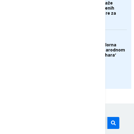
Poljska stranka predlaže
deportaciju nezaposlenih
Ukrajinaca: Nek se bore za
svoju domovinu
DRUŠTVO
Konjic ugostio 23 folklorna
društva na 26. Međunarodnom
festivalu ‘Konjička sehara’
PRIKAŽI JOŠ