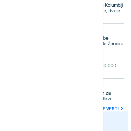
Polaganje predsedničke zakletve u Kolumbiji
pratila eksplozija automobila-bombe, dvoje
lakše povređeno
23:31
FOKUS
Teška nesreća u Brazilu: Četiri osobe
poginule u padu helikoptera u Rio de Žaneiru
23:22
EVROPA
Masovni protesti u Saksoniji: Oko 10.000
ljudi tražilo ostavku savezne vlade
23:12
AKTUELNO
U Boru uhapšen mladić osumnjičen za
ubistvo muškarca u Petrovcu na Mlavi
SVE NAJNOVIJE VESTI
euronews.ba