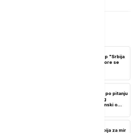
Srbija
POLITIKA
Mesarović posetila kamp "Srbija
te zove": Deca iz dijaspore se
povezuju sa Srbijom
POLITIKA
"Ukrajina ne menja stav po pitanju
poštovanja teritorijalnog
integriteta Srbije": Zelenski o
Kosovu i Metohiji
POLITIKA
Macut sa Zelenskim: Srbija za mir