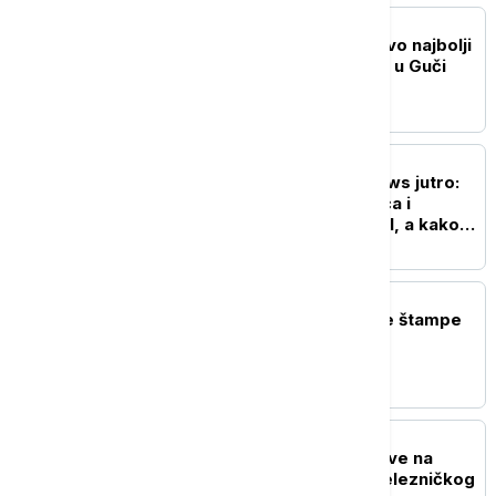
DRUŠTVO
Mladen Krstić (15) ponovo najbolji
mladi trubač 65. Sabora u Guči
AKTUELNO
Probudite se uz Euronews jutro:
Kako će na susret Vučića i
Zelenskog gledati Brisel, a kako
Moskva?
POLITIKA
Naslovne strane dnevne štampe
za nedelju, 9. avgust
POLITIKA
Vučić sutra obilazi radove na
rekonstrukciji Starog železničkog