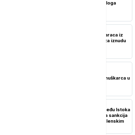
u Ukrajini i nastavak dijaloga
AKTUELNO
Uhapšena dvojica muškaraca iz
Kruševca osumnjičena za iznudu
novca
AKTUELNO
U Boru uhapšen mladić
osumnjičen za ubistvo muškarca u
Petrovcu na Mlavi
POLITIKA
Vučić o balansiranju između Istoka
i Zapada: Od neuvođenja sankcija
Rusiji do sastanka sa Zelenskim