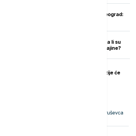
Oglasio se Zelenski po sletanju u Beograd:
Ovo je rekao predsednik Ukrajine
Podrška raste, ali postoje podele: Da li su
građani EU spremni za članstvo Ukrajine?
Dobre vesti za najstarije građane:
Povećanje penzija ove godine, penzije će
pratiti rast plata
Najnovije vesti
23:51
AKTUELNO
Uhapšena dvojica muškaraca iz Kruševca
osumnjičena za iznudu novca
23:40
FOKUS