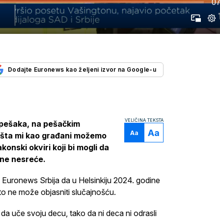
07
Dodajte Euronews kao željeni izvor na Google-u
VELIČINA TEKSTA
 pešaka, na pešačkim
Aa
Aa
je šta mi kao građani možemo
konski okviri koji bi mogli da
jne nesreće.
 Euronews Srbija da u Helsinkiju 2024. godine
 to ne može objasniti slučajnošću.
i da uče svoju decu, tako da ni deca ni odrasli