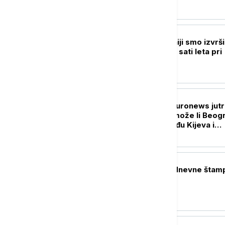
DRUŠTVO
Mihailović: U Španiji smo izvrši
naleta, ukupno 26 sati leta pri
gašenju požara
DRUŠTVO
Probudite se uz Euronews jutr
Zelenski u Srbiji-može li Beog
da balansira između Kijeva i
Moskve?
POLITIKA
Naslovne strane dnevne štam
petak, 7. avgust
DRUŠTVO