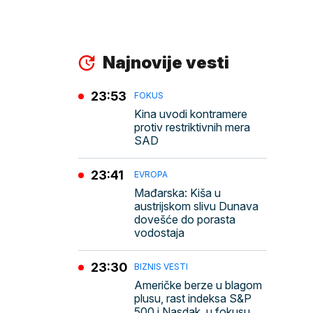
Najnovije vesti
23:53
FOKUS
Kina uvodi kontramere
protiv restriktivnih mera
SAD
23:41
EVROPA
Mađarska: Kiša u
austrijskom slivu Dunava
dovešće do porasta
vodostaja
23:30
BIZNIS VESTI
Američke berze u blagom
plusu, rast indeksa S&P
500 i Nasdak, u fokusu