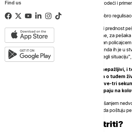
Find us
ne stradaju u saobraćaju", rekao je on navodeći i prime
On je naveo da je zakonodavac u Srbiji dobro regulisao 
"On je predvideo da vozač mora da ustupi prednost pešak
na pešački prelaz. A onda je, s druge strane, za peša
što stupi na pešački prelaz koji nije regulisan policajc
može da izvrši prelaženje, ne i da stupi. I onda ih je u s
obrate pažnju na onog drugog kako bi izbegli situaciju",
Vujanić kaže da uvek ima ljudi koji su nepažljivi, 
povrede ili ne zato što ne vode računa o tuđem ži
koju mogu da izazovu time što samo dve-tri sekund
pažnju da li nailazi automobil kada stupaju na kol
On navodi da pešaci treba da svojim ponašanjem nedvo
je namera, a vozači, s druge strane, treba da poštuju p
Da li kazne treba pooštriti?