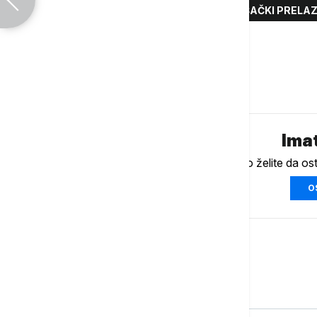
BEZBEDNOST U SAOBRAĆAJU
PEŠAČKI PRELAZ
SAOBRAĆAJNE NESREĆE
Komentari (
0
)
Imat
Ukoliko želite da os
O
Srbija