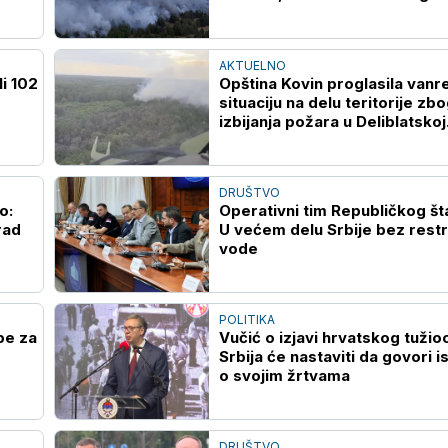
na terenu (VIDEO)
AKTUELNO
li 102
Opština Kovin proglasila vanr
situaciju na delu teritorije zb
izbijanja požara u Deliblatskoj
peščari
DRUŠTVO
o:
Operativni tim Republičkog št
rad
U većem delu Srbije bez restr
vode
POLITIKA
pe za
Vučić o izjavi hrvatskog tužio
Srbija će nastaviti da govori is
o svojim žrtvama
DRUŠTVO