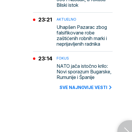
Bliski istok
23:21
AKTUELNO
Uhapšen Pazarac zbog
falsifikovane robe
zaštićenih robnih marki i
neprijavljenih radnika
23:14
FOKUS
NATO jača istočno krilo:
Novi sporazum Bugarske,
Rumunije i Španije
SVE NAJNOVIJE VESTI