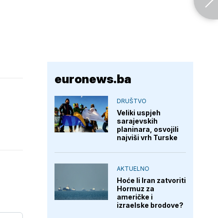
euronews.ba
DRUŠTVO
Veliki uspjeh
sarajevskih
planinara, osvojili
najviši vrh Turske
AKTUELNO
Hoće li Iran zatvoriti
Hormuz za
američke i
izraelske brodove?