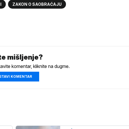
I
ZAKON O SAOBRAĆAJU
e mišljenje?
tavite komentar, kliknite na dugme.
STAVI KOMENTAR