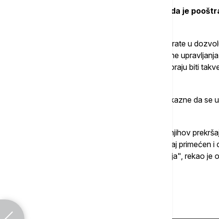
Vujanić je rekao da je protivnik stava da je poošt
neprihvatljivost kazni.
"Recimo, u Srbiji je najgore ako nekome dirate u dozvolu
pešaka, na primer, propisali 15 dana zabrane upravljanj
50.000 ili 100.000 dinara. Znači, kazne moraju biti ta
rigorozne", rekao je on.
Vujanić naglašava da treba razmisliti koje kazne da se
toga da budu kažnjeni.
"I druga stvar, vozači vrlo često misle da njihov prekršaj
utisak bude kod vozača da je svaki prekršaj primećen i d
drastično povećale bezbednost saobraćaja", rekao je 
Više o...