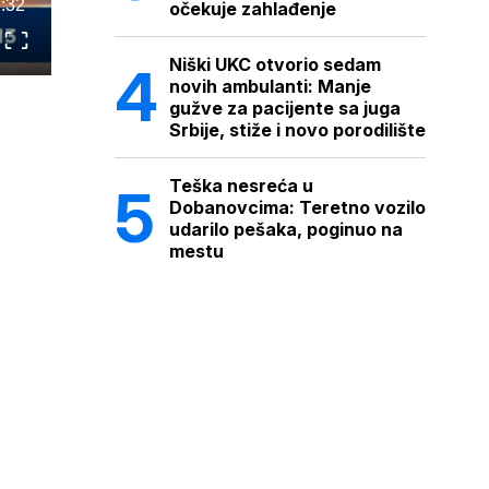
:32
očekuje zahlađenje
Niški UKC otvorio sedam
novih ambulanti: Manje
gužve za pacijente sa juga
Srbije, stiže i novo porodilište
Teška nesreća u
Dobanovcima: Teretno vozilo
udarilo pešaka, poginuo na
mestu