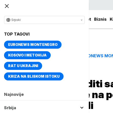
Srpski
Srbija
Evropa
Svet
Biznis
K
Srpski
TOP TAGOVI
EURONEWS MONTENEGRO
KOSOVO I METOHIJA
EURONEWS MO
TOP TAGOVI
RAT U UKRAJINI
Naslovna
Srbija
Društvo
KRIZA NA BLISKOM ISTOKU
Kako preduprediti s
početka godine na 
Najnovije
stradalo 34 ljudi
Srbija