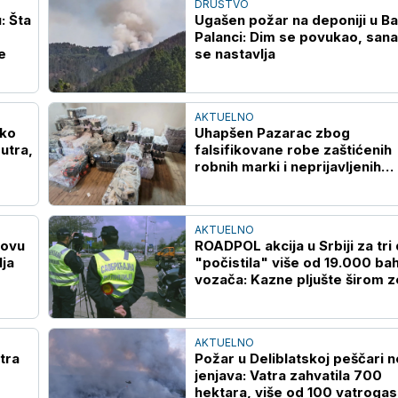
DRUŠTVO
: Šta
Ugašen požar na deponiji u B
Palanci: Dim se povukao, sana
e
se nastavlja
AKTUELNO
Ako
Uhapšen Pazarac zbog
utra,
falsifikovane robe zaštićenih
robnih marki i neprijavljenih
radnika
AKTUELNO
novu
ROADPOL akcija u Srbiji za tri
ja
"počistila" više od 19.000 bah
vozača: Kazne pljušte širom z
AKTUELNO
tra
Požar u Deliblatskoj peščari n
jenjava: Vatra zahvatila 700
hektara, više od 100 vatroga