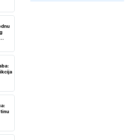
ednu
og
aba:
ikcija
ca:
tinu