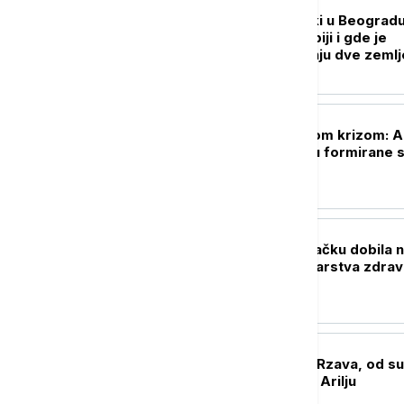
POLITIKA
Volodimir Zelenski u Beogradu
donosi poseta Srbiji i gde je
prostor za saradnju dve zemlj
POLITIKA
Priština pred novom krizom: 
institucije ne budu formirane s
slede novi izbori
DRUŠTVO
Opšta bolnica u Čačku dobila 
opremu od Ministarstva zdravl
AKTUELNO
Smanjen dotok iz Rzava, od su
restrikcije vode u Arilju