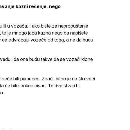
ravanje kazni rešenje, nego
 ili u vozača. I ako biste za nepropuštanje
a, to je mnogo jača kazna nego da napišete
kve da odvraćaju vozače od toga, a ne da budu
 uvedu i da one budu takve da se vozači klone
 neće biti primećen. Znači, bitno je da što veći
a će biti sankcionisan. Te dve stvari bi
on.