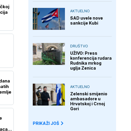
ačkoj
AKTUELNO
cija
SAD uvele nove
sankcije Kubi
DRUŠTVO
UŽIVO: Press
konferencija rudara
Rudnika mrkog
uglja Zenica
 dana
atih
AKTUELNO
emlje
Zelenski smijenio
ambasadore u
Hrvatskoj i Crnoj
Gori
e
PRIKAŽI JOŠ
saca