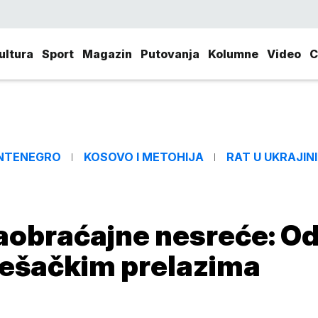
ultura
Sport
Magazin
Putovanja
Kolumne
Video
C
NTENEGRO
KOSOVO I METOHIJA
RAT U UKRAJINI
aobraćajne nesreće: O
pešačkim prelazima