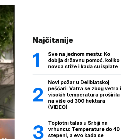
Najčitanije
Sve na jednom mestu: Ko
dobija državnu pomoć, koliko
novca stiže i kada su isplate
Novi požar u Deliblatskoj
peščari: Vatra se zbog vetra i
visokih temperatura proširila
na više od 300 hektara
(VIDEO)
Toplotni talas u Srbiji na
vrhuncu: Temperature do 40
stepeni, a evo kada se