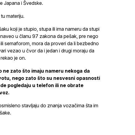
re Japana i Švedske.
tu materiju.
u koji je stupio, stupa ili ima nameru da stupi
ka naveo u članu 97 zakona da pešak, pre nego
em ili semaforom, mora da proveri da li bezbedno
tvari vezao u čvor da i jedan i drugi moraju da
 rekao je on.
i to ne zato što imaju nameru nekoga da
votu, nego zato što su nesvesni opasnosti
e pogledaju u telefon ili ne obrate
ovoz.
smisleno stavljaju do znanja vozačima šta im
ešake.