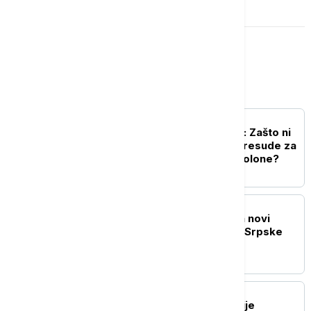
Srbija
POLITIKA
Zid ćutanja i nesaradnje: Zašto ni
posle 31 godine nema presude za
raketiranje izbegličke kolone?
POLITIKA
Drecun: Priština sprema novi
pokušaj marginalizacije Srpske
liste
DRUŠTVO
Tri policajca MUP-a Srbije