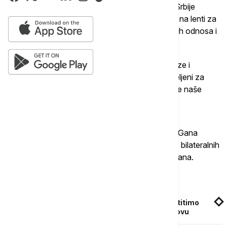
zemalja u Beogradu i da mu je tada predsednik Srbije
Aleksandar Vučić uručio Orden Republike Srbije na lenti za
lični doprinos suštinskom unapređenju bilateralnih odnosa i
saradnje sa Srbijom.
"Mi smo ponosni na tradicionalno prijateljske veze i
saradnju naših zemalja i ostajemo čvrsto opredeljeni za
dalje unapređivanje naših odnosa i produbljivanje naše
saradnje u svim segmentima", rekao je Dačić.
Ministar spoljnih poslova je dodao da će Srbija i Gana
potpisati sporazume koji su bitni za unapređenje bilateralnih
odnosa i putem kojih će ta saradnja konkretizovana.
Povezane vesti
Dačić o glasanju u Savetu Evrope: Zašto da štitimo
integritet Ukrajine i BiH, a oni uzdržani o Kosovu