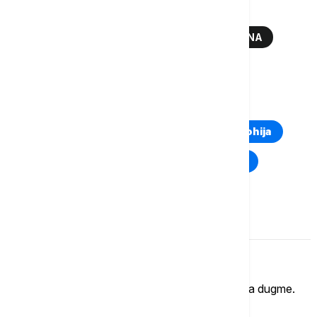
Više o...
IVICA DAČIĆ
KIM
PODRŠKA
GANA
TERITORIJALNI INTEGRITET SRBIJE
TOP TAGOVI
Euronews Montenegro
Kosovo i Metohija
Rat u Ukrajini
Kriza na Bliskom istoku
Komentari (
0
)
Imate mišljenje?
Ukoliko želite da ostavite komentar, kliknite na dugme.
OSTAVI KOMENTAR