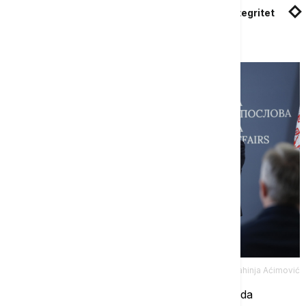
Ambasada: Ukrajina podržava teritorijalni integritet
Srbije
Tanjug/Strahinja Aćimović
"Mislim da imamo veoma značajne mogućnosti da