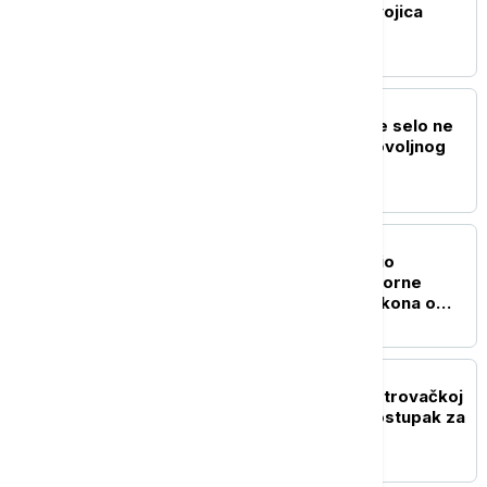
privedena na Jarinju: Dvojica
pušteni, jedan zadržan
DRUŠTVO
Krkobabić: Nijedno veće selo ne
sme da bude bez Dobrovoljnog
vatrogasnog društva
POLITIKA
Ministar pravde prihvatio
inicijativu za brisanje sporne
odredbe iz predloga zakona o
javnom tužilaštvu
POLITIKA
Godišnjica zločina na Petrovačkoj
cesti: Dokle je stigao postupak za
masakr nad civilima?