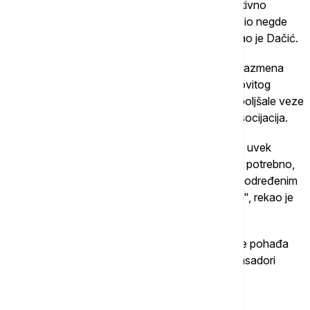
uvećamo našu ekonomsku saradnju koja je relativno
skromna. Nivo naše robne razmene otprilike je bio negde
između sedam i 10 miliona dolara godišnje", rekao je Dačić.
Ministar je naglasio da je važno da ekonomska razmena
ubuduće bude veća i da treba obnoviti rad mešovitog
komiteta za ekonomsku saradnju kako bi se poboljšale veze
između privrednika, privrednih komora i biznis asocijacija.
"Kada je u pitanju međunarodna politika, mi smo uvek
spremni da podržimo Ganu kad god to bude bilo potrebno,
bilo da je reč o političkim temama, bilo o podršci određenim
temama, rezolucijama, zahtevima, ali i kadrovski", rekao je
Dačić.
Dačić je istakao i da veliki broj studenata iz Gane pohađa
fakultete u Srbiji, i ocenio da su oni najbolji ambasadori
Srbije kada se vrate u svoju domovinu.