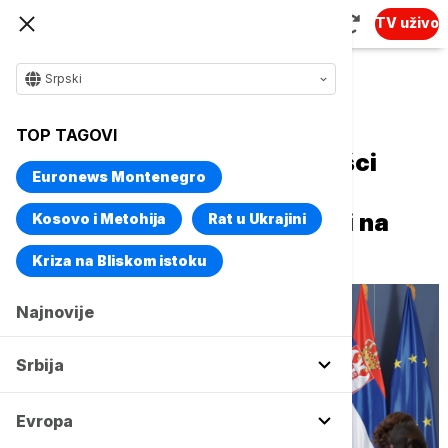
TV uživo
Srpski
Naslovna
Srbija
Politika
TOP TAGOVI
Dačić zahvalio Gani na podršci
Euronews Montenegro
teritorijalnom integritetu i
suverenitetu Srbije: Ponosni na
Kosovo i Metohija
Rat u Ukrajini
prijateljske veze
Kriza na Bliskom istoku
Najnovije
Srbija
Evropa