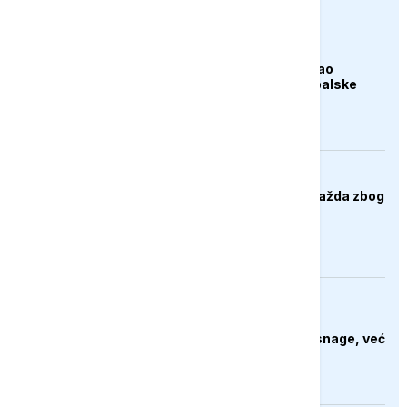
euronews.ba
AKTUELNO
Apelacioni sud blokirao
izgradnju Trumpove balske
dvorane
DRUŠTVO
Protesti građana Goražda zbog
problema sa
vodosnabdijevanjem
AKTUELNO
Bjelorusija zabranila
Euronews: "Ne izraz snage, već
priznanje straha"