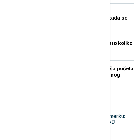
Toplotni talas u Srbiji na vrhuncu:
Temperature do 40 stepeni, a evo kada se
očekuje zahlađenje
Objavljene nove cene goriva: Poznato koliko
će koštati benzin i dizel
Stiže dugo očekivano osveženje: Kiša počela
da pada u Beogradu posle višednevnog
toplotnog talasa (VIDEO, FOTO)
Najnovije vesti
17:50
BIZNIS VESTI
Folksvagen kreće u ofanzivu na Ameriku:
Sprema prvi pikap proizveden u SAD
17:44
EVROPA