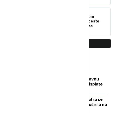
AKTUELNO
Štrbac: Presudu hrvatskim
pilotima sa Petrovačke ceste
očekujem do kraja godine
PRIKAŽI JOŠ
Najčitanije
Sve na jednom mestu: Ko dobija državnu
pomoć, koliko novca stiže i kada su isplate
Novi požar u Deliblatskoj peščari: Vatra se
zbog vetra i visokih temperatura proširila na
više od 300 hektara (VIDEO)