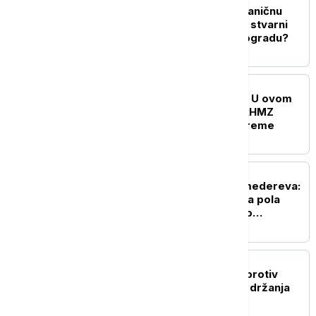
Zelenski stiže u prvu zvaničnu
posetu Srbiji: Šta će biti stvarni
dometi razgovora u Beogradu?
DRUŠTVO
Paklene vrućine u Srbiji: U ovom
gradu izmereno 38°C, RHMZ
upozorava na opasno vreme
POLITIKA
Akcija UKP i SAJ kod Smedereva:
Otkrivena laboratorija sa pola
tone marihuane, šestoro
uhapšeno (VIDEO)
AKTUELNO
VJT: Pokrenuta istraga protiv
trojice muškaraca zbog držanja
85 kilograma droge