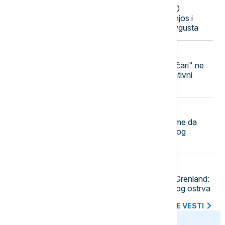
U Seutu prošle nedelje ušlo 70.000
migranata: Robles, Marlaska, Bolanjos i
Albares pred Kongresom krajem avgusta
17:38
REGION
Graorac: Memorijalni centar "Potočari" ne
treba da dobije poseban administrativni
status u Srpskoj
17:32
DRUŠTVO
Krkobabić: Nijedno veće selo ne sme da
bude bez Dobrovoljnog vatrogasnog
društva
17:25
EVROPA
NATO šalje vojnike ove zemlje na Grenland:
Raste napetost oko strateški važnog ostrva
SVE NAJNOVIJE VESTI