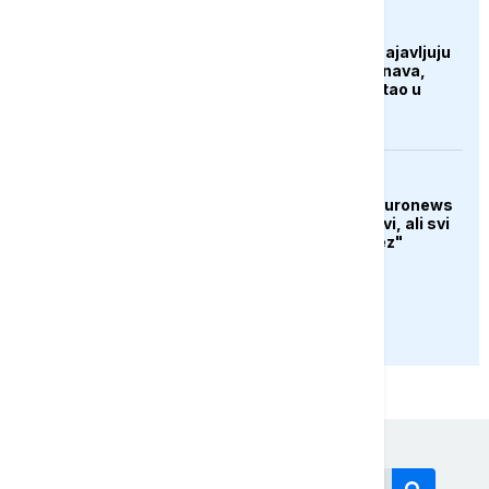
AKTUELNO
Hidrolozi u Rumuniji najavljuju
blagi porast nivoa Dunava,
vodostaj rijeke porastao u
Mađarskoj
AKTUELNO
Christian Eccher za Euronews
iz Zaporožja: "Grad živi, ali svi
čekaju novi ruski potez"
PRIKAŽI JOŠ