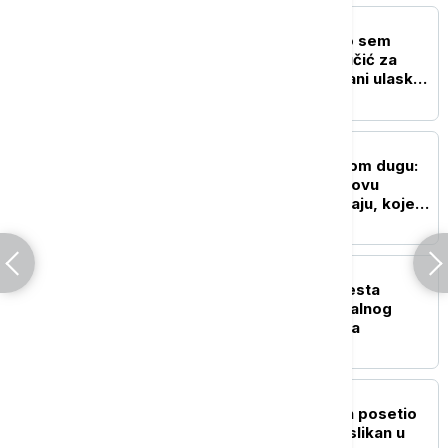
POLITIKA
"Nisam izneo ništa novo sem
nespornih činjenica": Lučić za
Euronews Srbija o zabrani ulaska
na Kosovo i Metohiju
DRUŠTVO
Čovečanstvo u ekološkom dugu:
Srbija svoje resurse za ovu
godinu potrošila još u maju, koje
su posledice i rešenja
POLITIKA
Milićević: Petrovačka cesta
najbolnije mesto nacionalnog
pamćenja stradanja Srba
AKTUELNO
Neočekivan gost: Orban posetio
Sabor trubača u Guči, uslikan u