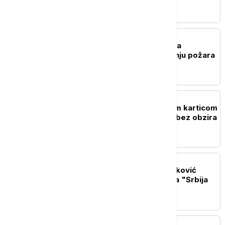
srcu Dragačeva (FOTO)
AKTUELNO
Vojska Srbije angažovala
helikopter Mi-17 u gašenju požara
u Deliblatskoj peščari
DRUŠTVO
Osiguranici sa overenom karticom
imaju pravo na lečenje, bez obzira
na rok važenja
POLITIKA
Ministar Dejan Vuk Stanković
posetio učesnike kampa "Srbija
te zove"
POLITIKA