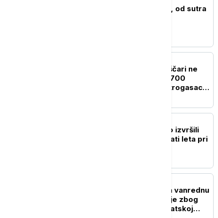
Smanjen dotok iz Rzava, od sutra
restrikcije vode u Arilju
AKTUELNO
Požar u Deliblatskoj peščari ne
jenjava: Vatra zahvatila 700
hektara, više od 100 vatrogasaca
na terenu (VIDEO)
DRUŠTVO
Mihailović: U Španiji smo izvršili
102 naleta, ukupno 26 sati leta pri
gašenju požara
AKTUELNO
Opština Kovin proglasila vanrednu
situaciju na delu teritorije zbog
izbijanja požara u Deliblatskoj
peščari