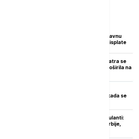
Najčitanije
Sve na jednom mestu: Ko dobija državnu
pomoć, koliko novca stiže i kada su isplate
Novi požar u Deliblatskoj peščari: Vatra se
zbog vetra i visokih temperatura proširila na
više od 300 hektara (VIDEO)
Toplotni talas u Srbiji na vrhuncu:
Temperature do 40 stepeni, a evo kada se
očekuje zahlađenje
Niški UKC otvorio sedam novih ambulanti:
Manje gužve za pacijente sa juga Srbije,
stiže i novo porodilište