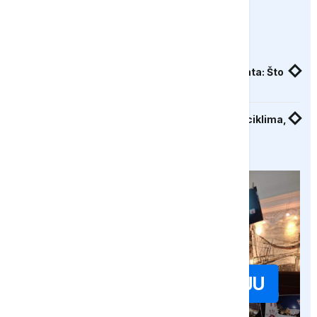
fotografije sa niških skupova i protesta.
Povezane vesti
Ministarka prosvete čestitala Dan studenata: Što
pre uspostaviti redovan proces nastave
Studenti drugi dan na putu ka Strazburu biciklima,
danas u Mađarskoj
POGLEDAJ GALERIJU