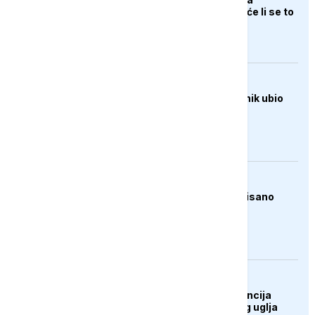
svjetskom tržištu, hoće li se to
odraziti na BiH
AKTUELNO
Pucnjava u školi, učenik ubio
najmanje šest osoba
FOKUS
Poplave u Kini, evakuisano
skoro 30.000 ljudi
DRUŠTVO
UŽIVO: Press konferencija
rudara Rudnika mrkog uglja