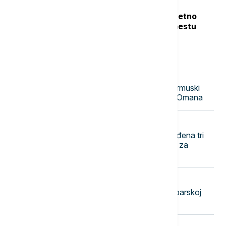
Teška nesreća u Dobanovcima: Teretno
vozilo udarilo pešaka, poginuo na mestu
Najnovije vesti
08:50
FOKUS
Smanjen brodski saobraćaj kroz Ormuski
moreuz dok traju pregovori Irana i Omana
08:41
EVROPA
UŽIVO
RAT U UKRAJINI Pogođena tri
broda koja su prevozila vojni tovar za
ukrajinsku vojsku
08:33
DRUŠTVO
Požari na više lokacija, najteže u Ibarskoj
klisuri, u Deliblatskoj peščari mirnije