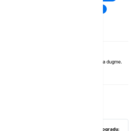
Rat u Ukrajini
Kriza na Bliskom istoku
Komentari (
0
)
Imate mišljenje?
Ukoliko želite da ostavite komentar, kliknite na dugme.
OSTAVI KOMENTAR
Srbija
POLITIKA
Volodimir Zelenski u Beogradu: