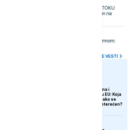
08:25
FOKUS
UŽIVO
KRIZA NA BLISKOM ISTOKU
Izraelske snage upale u grad Tamun na
Zapadnoj obali
08:16
DRUŠTVO
Srbija pod narandžastim meteo alarmom:
Ovaj grad je jutros najtopliji
SVE NAJNOVIJE VESTI
euronews.ba
EVROPA
Redovi na aerodromima i
graničnim prelazima u EU: Koja
je svrha EES sistema ako se
isključuje čim je preopterećen?
BIZNIS
Skočile cijene nafte na