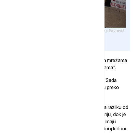
Euronews/Ljiljana Pavlović
Studenti u blokadi su ranije najavili na društvenim mrežama
da današnji Dan studenata "obeležavaju na ulicama".
Grupa studenata u blokadi koja je juče iz Novog Sada
biciklima krenula u Strazbur prešla je u Mađarsku preko
graničnog prelaza Kelebija - Tompa.
Televizija N1 je prvo javila da oni u Mađarskoj, za razliku od
onoga kako je bilo u Srbiji, nemaju policijsku pratnju, dok je
reporter Nove kasnije javio da u Mađarskoj ipak imaju
zaštitu policije, ali da više ne mogu da budu u jednoj koloni.