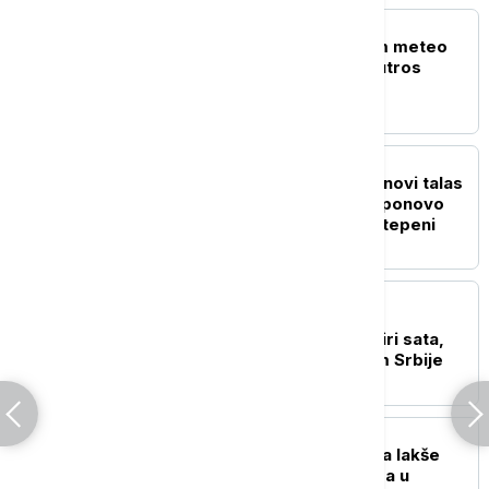
DRUŠTVO
Srbija pod narandžastim meteo
alarmom: Ovaj grad je jutros
najtopliji
DRUŠTVO
Kratko osveženje pred novi talas
vrućina: Od ponedeljka ponovo
temperature iznad 35 stepeni
DRUŠTVO
Stanje na putevima: Na
Batrovcima se čeka četiri sata,
pojačan saobraćaj širom Srbije
AKTUELNO
Hitna pomoć: Više osoba lakše
povređeno u četiri udesa u