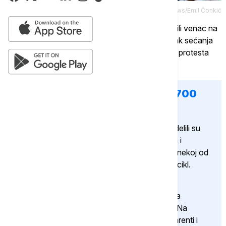
Euronews/Emil Čonkić
Učesnici skupa su nešto posle 17 časova položili venac na
grob Žarka Marinovića na Novom Groblju, u znak sećanja
na dan kada je on poginuo 1936. godine, tokom protesta
revolucionarnog studentskog pokreta.
Na protestnoj šetnji u Nišu više 700
studenata
Na Dan studenata, niški studenti u blokadi dodelili su
medalje kolegama i srednjoškolcima pešacima i
biciklistima. Više od 700 njih učestvovalo je u nekoj od
šetnji do drugih gradova ili su do tamo vozili bicikl.
U zgradi Univerziteta organizovana je i izložba
povodom 100 dana blokade fakulteta u Nišu. Na
postavci su predstavljeni najzanimljiviji transparenti i