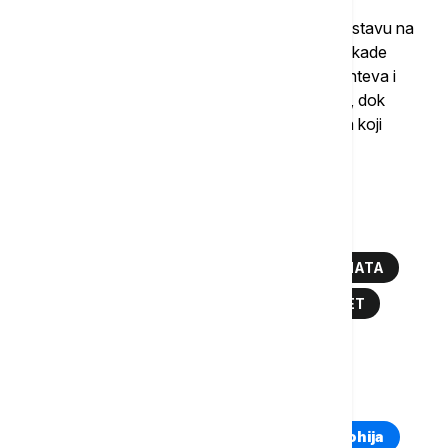
Grupe studenata od kraja novembra blokiraju nastavu na
fakultetima i sa grupama građana organizuju blokade
saobraćaja i proteste tražeći ispunjenje četiri zahteva i
odbijajući razgovor sa predsatvnicima institucija, dok
predstavnici vlasti ističu da su zahtevi studenata koji
protestuju ispunjeni.
Više o...
STUDENTI U BLOKADI
PROTEST STUDENATA
PROTEST U BEOGRADU
PRAVNI FAKULTET
STUDENTI
TOP TAGOVI
Euronews Montenegro
Kosovo i Metohija