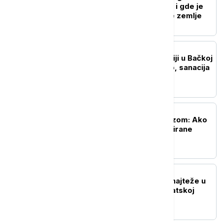
Šta donosi poseta Srbiji i gde je
prostor za saradnju dve zemlje
DRUŠTVO
Ugašen požar na deponiji u Bačkoj
Palanci: Dim se povukao, sanacija
se nastavlja
POLITIKA
Priština pred novom krizom: Ako
institucije ne budu formirane
sutra, slede novi izbori
DRUŠTVO
Požari na više lokacija, najteže u
Ibarskoj klisuri, u Deliblatskoj
peščari mirnije