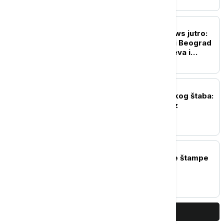
DRUŠTVO
Probudite se uz Euronews jutro:
Zelenski u Srbiji-može li Beograd
da balansira između Kijeva i
Moskve?
DRUŠTVO
Operativni tim Republičkog štaba:
U većem delu Srbije bez
restrikcija vode
POLITIKA
Naslovne strane dnevne štampe
za petak, 7. avgust
PRIKAŽI JOŠ