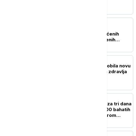
Beogradu
AKTUELNO
Uhapšen Pazarac zbog
falsifikovane robe zaštićenih
robnih marki i neprijavljenih
radnika
DRUŠTVO
Opšta bolnica u Čačku dobila novu
opremu od Ministarstva zdravlja
AKTUELNO
ROADPOL akcija u Srbiji za tri dana
"počistila" više od 19.000 bahatih
vozača: Kazne pljušte širom
zemlje
AKTUELNO