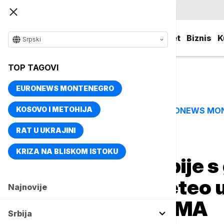
Srpski
Srbija
Evropa
Svet
Biznis
K
Srpski
TOP TAGOVI
EURONEWS MONTENEGRO
KOSOVO I METOHIJA
EURONEWS MO
TOP TAGOVI
RAT U UKRAJINI
Naslovna
Srbija
Politika
KRIZA NA BLISKOM ISTOKU
Avion Vlade Srbije
Pavkovićem sleteo u
Najnovije
sanitetom na VMA
Srbija