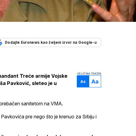
Dodajte Euronews kao željeni izvor na Google-u
VELIČINA TEKSTA
mandant Treće armije Vojske
Aa
Aa
ša Pavković, sleteo je u
 prebačen sanitetom na VMA.
Pavkovića pre nego što je krenuo za Srbiju i