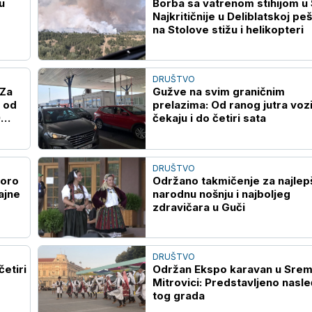
u
Borba sa vatrenom stihijom u S
Najkritičnije u Deliblatskoj peš
na Stolove stižu i helikopteri
DRUŠTVO
 Za
Gužve na svim graničnim
 od
prelazima: Od ranog jutra vozi
9
čekaju i do četiri sata
DRUŠTVO
voro
Održano takmičenje za najlep
ajne
narodnu nošnju i najboljeg
zdravičara u Guči
DRUŠTVO
četiri
Održan Ekspo karavan u Srem
Mitrovici: Predstavljeno nasl
tog grada