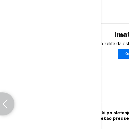
Komentari (
0
)
Imat
Ukoliko želite da os
O
Srbija
POLITIKA
Oglasio se Zelenski po sletanj
Beograd: Ovo je rekao predse
Ukrajine