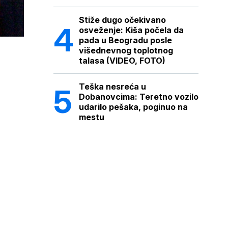
Stiže dugo očekivano
osveženje: Kiša počela da
pada u Beogradu posle
višednevnog toplotnog
talasa (VIDEO, FOTO)
Teška nesreća u
Dobanovcima: Teretno vozilo
udarilo pešaka, poginuo na
mestu