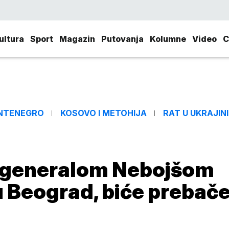
ultura
Sport
Magazin
Putovanja
Kolumne
Video
C
NTENEGRO
KOSOVO I METOHIJA
RAT U UKRAJINI
 s generalom Nebojšom
 Beograd, biće prebač