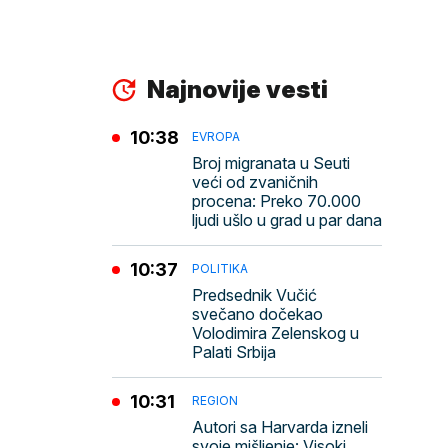
Najnovije vesti
10:38
EVROPA
Broj migranata u Seuti
veći od zvaničnih
procena: Preko 70.000
ljudi ušlo u grad u par dana
10:37
POLITIKA
Predsednik Vučić
svečano dočekao
Volodimira Zelenskog u
Palati Srbija
10:31
REGION
Autori sa Harvarda izneli
svoje mišljenje: Visoki