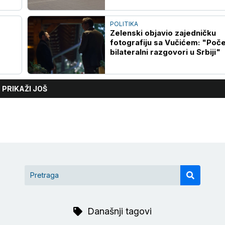
POLITIKA
Zelenski objavio zajedničku
fotografiju sa Vučićem: "Poče
bilateralni razgovori u Srbiji"
PRIKAŽI JOŠ
Današnji tagovi