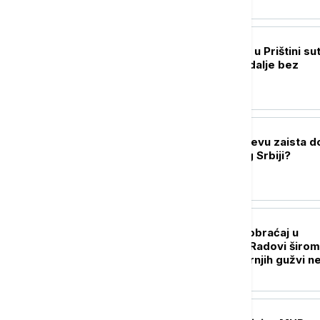
POLITIKA
Nastavak sednice u Prištini sut
Rok ističe, Kurti i dalje bez
dogovora
POLITIKA
Šta Beogradu i Kijevu zaista d
poseta Zelenskog Srbiji?
DRUŠTVO
Ovako izgleda saobraćaj u
Beogradu danas: Radovi širom
grada u toku, jutarnjih gužvi 
DRUŠTVO