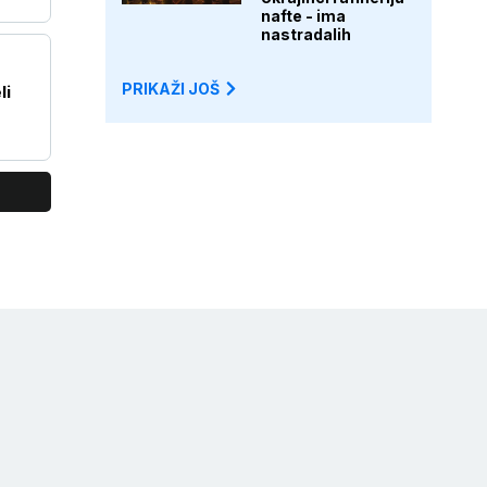
nafte - ima
nastradalih
PRIKAŽI JOŠ
li