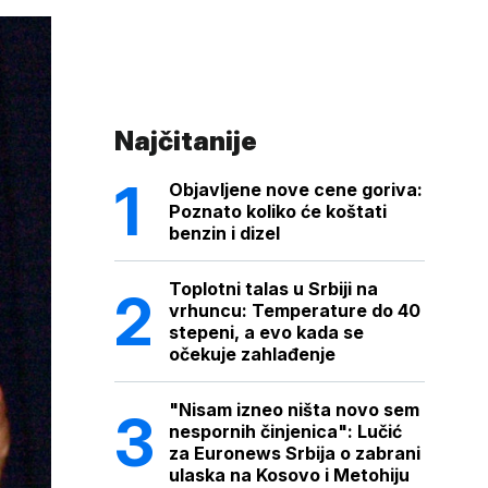
Najčitanije
Objavljene nove cene goriva:
Poznato koliko će koštati
benzin i dizel
Toplotni talas u Srbiji na
vrhuncu: Temperature do 40
stepeni, a evo kada se
očekuje zahlađenje
"Nisam izneo ništa novo sem
nespornih činjenica": Lučić
za Euronews Srbija o zabrani
ulaska na Kosovo i Metohiju