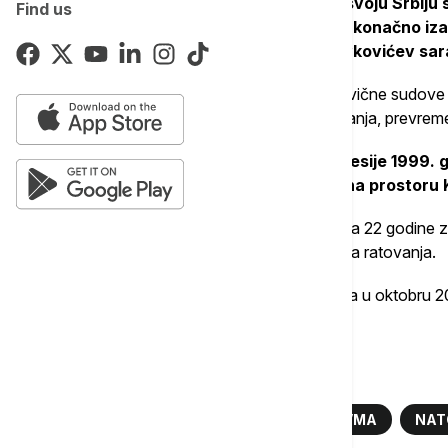
"Iako je i dalje loše, vest da će doći u svoju Srbij
Find us
se pridigne i sa olakšanjem sačeka da konačno izađ
Novosti pukovnik Miodrag Jevtić, Pavkovićev saradn
Međunarodni rezidualni mehanizam za krivične sudove
Pavkovića, zbog teškog zdravstvenog stanja, prevreme
General Pavković je, tokom NATO agresije 1999. 
Jugoslavije, koja je bila raspoređena na prostoru 
Haški tribunal ga je 2009. godine osudio na 22 godine za
protiv čovečnosti i kršenje zakona i običaja ratovanja.
Optužnica protiv Pavkovića je otpečaćena u oktobru 2
Tribunalu u Hagu.
Više o...
NEBOJŠA PAVKOVIĆ
SRBIJA
VMA
NAT