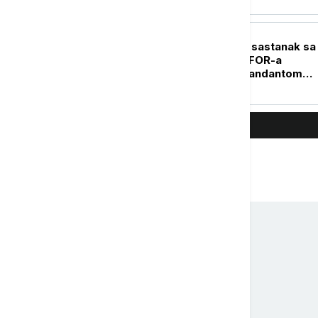
POLITIKA
Radojević održao sastanak sa
predstavnicima KFOR-a
predvođenih komandantom
Ulutašom