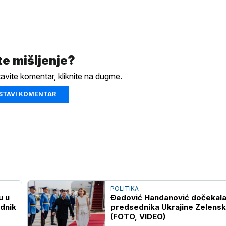
e mišljenje?
tavite komentar, kliknite na dugme.
STAVI KOMENTAR
POLITIKA
u u
Đedović Handanović dočekal
dnik
predsednika Ukrajine Zelens
(FOTO, VIDEO)