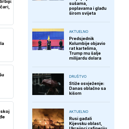
rbiji:
sušama,
čari,
poplavama i glađu
širom svijeta
AKTUELNO
Predsjednik
la
Kolumbije objavio
rat kartelima,
Trump mu šalje
milijardu dolara
šu
DRUŠTVO
Stiže osvježenje:
Danas oblačno sa
kišom
skoj
AKTUELNO
eđe
Rusi gađali
Kijevsku oblast,
Ukrajinci rafineriju