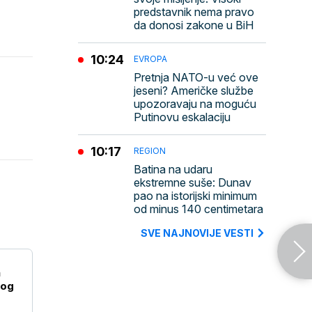
predstavnik nema pravo
da donosi zakone u BiH
10:24
EVROPA
Pretnja NATO-u već ove
jeseni? Američke službe
upozoravaju na moguću
Putinovu eskalaciju
10:17
REGION
Batina na udaru
ekstremne suše: Dunav
pao na istorijski minimum
od minus 140 centimetara
SVE NAJNOVIJE VESTI
a
kog