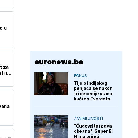
g u
euronews.ba
t za
li je
FOKUS
Tijelo indijskog
penjača se nakon
tri decenije vraća
kući sa Everesta
vana
ZANIMLJIVOSTI
"Čudovište iz dva
okeana": Super El
Ninjo prijeti