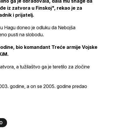
u silno ga je obradovala, dala mu snage da
e iz zatvora u Finskoj", rekao je za
ik i prijatelj.
 u Hagu doneo je odluku da Nebojša
no pusti na slobodu.
godine, bio komandant Treće armije Vojske
KiM.
tvora, a tužilaštvo ga je teretilo za zločine
003. godine, a on se 2005. godine predao
O