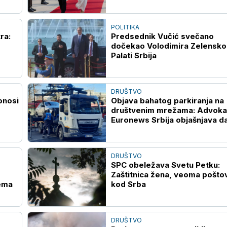
POLITIKA
ra:
Predsednik Vučić svečano
dočekao Volodimira Zelensko
Palati Srbija
DRUŠTVO
onosi
Objava bahatog parkiranja na
društvenim mrežama: Advoka
Euronews Srbija objašnjava da 
to kažnjivo zakonom
DRUŠTVO
SPC obeležava Svetu Petku:
Zaštitnica žena, veoma pošto
nema
kod Srba
DRUŠTVO