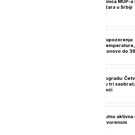
Helikopterska jedinica MUP-a 
akciji: Gašenje požara u Srbiji
(VIDEO, FOTO)
DRUŠTVO
RHMZ izdao nova upozorenja:
vikend blagi pad temperature,
sledeće nedelje ponovo do 3
stepeni
AKTUELNO
Hitna pomoć u Beogradu: Čet
lakše povređeno u tri saobrać
nezgode tokom noći
AKTUELNO
MUP: U Srbiji trenutno aktivna 
veća požara na otvorenom