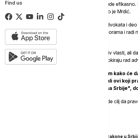
Find us
zašto advokatima smeta da pravosuđe bude efikasno. 
utiču na lošiji ili bolji rad advokature", kazao je Mrdić.
Kako je dodao, očigledno je da je grupa advokata i de
zloupotrebilo svoj položaj koji imaju u komorama i radi n
advokature.
Mrdić ističe da je legitimno da se bore protiv vlasti, ali
koje imaju u advokatskim komorama da blokiraju rad ad
"Male advokatske kancelarije, ne znam kako će da
kancelarije imaju veći broj advokata, ali ovi koji
nanose štete advokaturi, a i građanima Srbije", d
Ukazao je da bi advokatima trebalo da bude cilj da prav
organizacija bolje funkcionišu.
Povezane vesti
Brisel upozorava na nove pravosudne zakone u Srbij