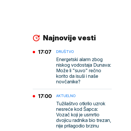
Najnovije vesti
17:07
DRUŠTVO
Energetski alarm zbog
niskog vodostaja Dunava:
Može li "suvo" rečno
korito da isuši i naše
novčanike?
17:00
AKTUELNO
Tužilaštvo otkrilo uzrok
nesreće kod Šapca:
Vozač koji je usmrtio
dvojicu radnika bio trezan,
nije prilagodio brzinu