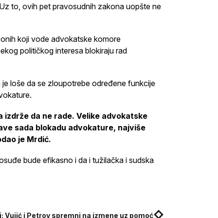
Uz to, ovih pet pravosudnih zakona uopšte ne
o onih koji vode advokatske komore
ekog političkog interesa blokiraju rad
 da je loše da se zloupotrebe određene funkcije
vokature.
 izdrže da ne rade. Velike advokatske
 prave sada blokadu advokature, najviše
odao je Mrdić.
osuđe bude efikasno i da i tužilačka i sudska
i: Vujić i Petrov spremni na izmene uz pomoć