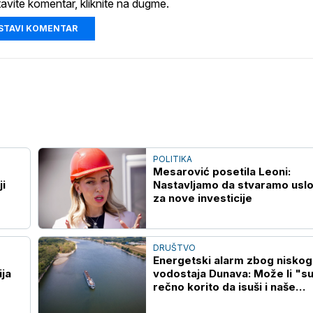
tavite komentar, kliknite na dugme.
STAVI KOMENTAR
POLITIKA
Mesarović posetila Leoni:
ji
Nastavljamo da stvaramo usl
za nove investicije
DRUŠTVO
Energetski alarm zbog niskog
ija
vodostaja Dunava: Može li "s
rečno korito da isuši i naše
novčanike?