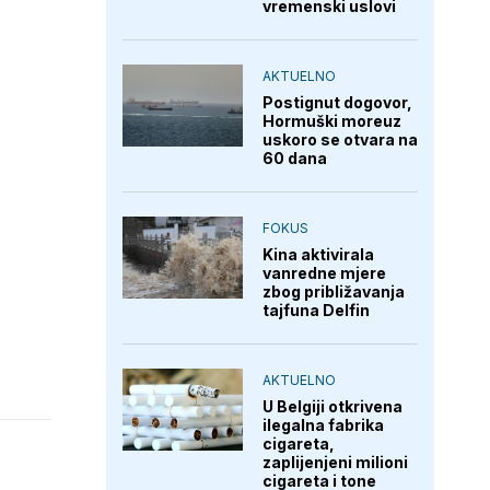
vremenski uslovi
AKTUELNO
Postignut dogovor,
Hormuški moreuz
uskoro se otvara na
60 dana
FOKUS
Kina aktivirala
vanredne mjere
zbog približavanja
tajfuna Delfin
AKTUELNO
U Belgiji otkrivena
ilegalna fabrika
cigareta,
zaplijenjeni milioni
cigareta i tone