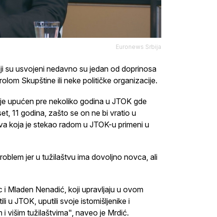
Euronews Srbija
ji su usvojeni nedavno su jedan od doprinosa
olom Skupštine ili neke političke organizacije.
a je upućen pre nekoliko godina u JTOK gde
et, 11 godina, zašto se on ne bi vratio u
stva koja je stekao radom u JTOK-u primeni u
 problem jer u tužilaštvu ima dovoljno novca, ali
i Mladen Nenadić, koji upravljaju u ovom
 u JTOK, uputili svoje istomišljenike i
i višim tužilaštvima", naveo je Mrdić.