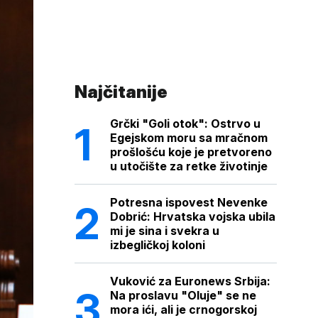
Najčitanije
Grčki "Goli otok": Ostrvo u
Egejskom moru sa mračnom
prošlošću koje je pretvoreno
u utočište za retke životinje
Potresna ispovest Nevenke
Dobrić: Hrvatska vojska ubila
mi je sina i svekra u
izbegličkoj koloni
Vuković za Euronews Srbija:
Na proslavu "Oluje" se ne
mora ići, ali je crnogorskoj