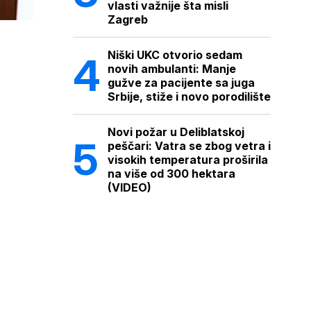
vlasti važnije šta misli
Zagreb
Niški UKC otvorio sedam
novih ambulanti: Manje
gužve za pacijente sa juga
Srbije, stiže i novo porodilište
Novi požar u Deliblatskoj
peščari: Vatra se zbog vetra i
visokih temperatura proširila
na više od 300 hektara
(VIDEO)