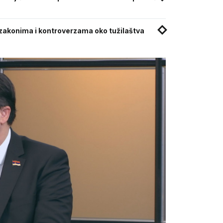
m zakonima i kontroverzama oko tužilaštva