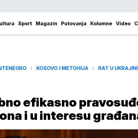
ultura
Sport
Magazin
Putovanja
Kolumne
Video
C
NTENEGRO
KOSOVO I METOHIJA
RAT U UKRAJINI
rebno efikasno pravosuđ
ona i u interesu građan