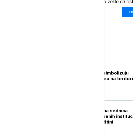
Ukoliko želite da os
O
Srbija
POLITIKA
Ković: Prebilovci simbolizuju
genocid nad Srbima na teritori
NDH
POLITIKA
Danas konstitutivna sednica
skupštine privremenih instituc
samouprave u Prištini