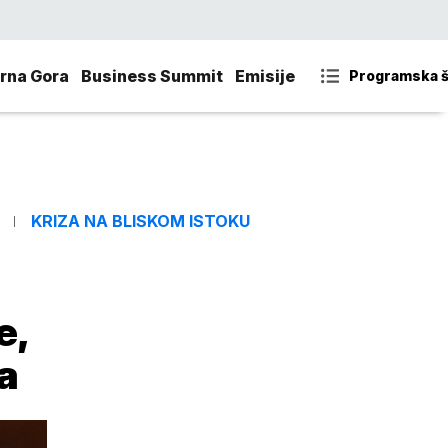
rna Gora
Business Summit
Emisije
Programska 
KRIZA NA BLISKOM ISTOKU
e,
a