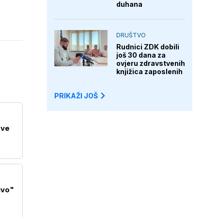
duhana
DRUŠTVO
Rudnici ZDK dobili
još 30 dana za
ovjeru zdravstvenih
knjižica zaposlenih
PRIKAŽI JOŠ
ove
uvo"