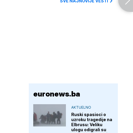
SVE NAJNOVIJE VESTI
euronews.ba
AKTUELNO
Ruski spasioci o
uzroku tragedije na
Elbrusu: Veliku
ulogu odigrali su