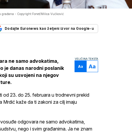
su građana -
Copyright Fonet/Milica Vučković
Dodajte Euronews kao željeni izvor na Google-u
VELIČINA TEKSTA
ovara ne samo advokatima,
Aa
Aa
io je danas narodni poslanik
oji su usvojeni na njegov
ature.
i od 23. do 25. februara u trodnevni prekid
Mrdić kaže da ti zakoni za cilj imaju
ravosuđe odgovara ne samo advokatima,
 i sudstvu, nego i svim građanima. Ja ne znam