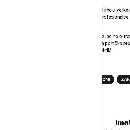
Ističići da nema ništa protiv toga da tužioci imaju velike
ljudi zaposlenih u tužilaštvu i sudstvu, za profesionalce, h
su dobre sudije.
"Tužilac bi trebalo da bude samostalan, tužilac ne bi treb
tužilac ili sudija koji se bavi politikom, ide na političke 
sudija. To je evropski standard", rekao je Mrdić.
Više o...
UGLJEŠA MRDIĆ
PRAVOSUDNI ZAKONI
ZAK
Komentari (
0
)
Imat