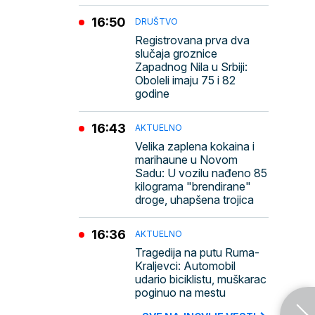
16:50
DRUŠTVO
Registrovana prva dva
slučaja groznice
Zapadnog Nila u Srbiji:
Oboleli imaju 75 i 82
godine
16:43
AKTUELNO
Velika zaplena kokaina i
marihaune u Novom
Sadu: U vozilu nađeno 85
kilograma "brendirane"
droge, uhapšena trojica
16:36
AKTUELNO
Tragedija na putu Ruma-
Kraljevci: Automobil
udario biciklistu, muškarac
poginuo na mestu