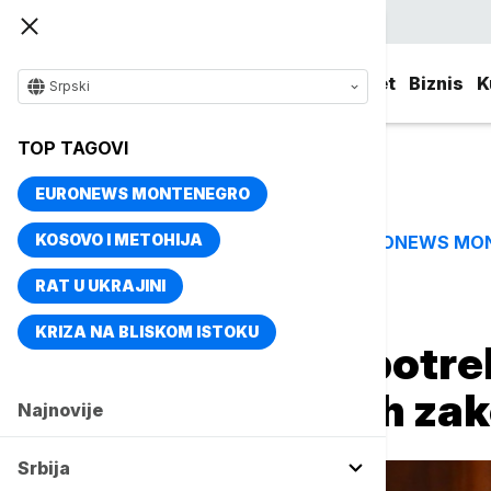
Srpski
Srbija
Evropa
Svet
Biznis
K
Srpski
TOP TAGOVI
EURONEWS MONTENEGRO
KOSOVO I METOHIJA
EURONEWS MO
TOP TAGOVI
RAT U UKRAJINI
Naslovna
Srbija
Politika
KRIZA NA BLISKOM ISTOKU
Mrdić: Srbiji je pot
set pravosudnih zak
Najnovije
Srbija