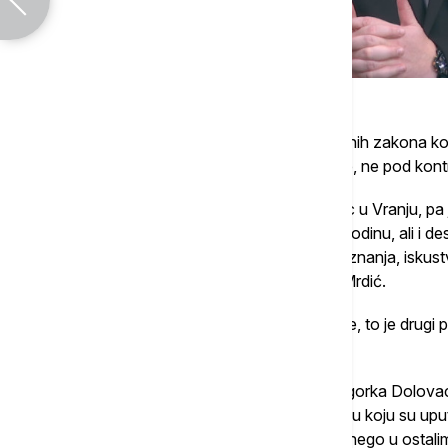
Kako je naveo, upravo ovih pet pravosudnih zakona ko
da tužilačka organizacija bolje funkcioniše, ne pod kontr
"Zašto neko ko je recimo bio dobar tužilac u Vranju, p
imamo privremeno upućene ljude i po 21 godinu, ali i des
tužilaštvo iz kojeg je došao kako bi svoja znanja, isku
tužilaštvu iz kojeg je upućen?", naveo je Mrdić.
Kako dodaje, ukoliko je razlog u visini plate, to je drugi
taj novac nije pravedno raspoređen.
"Određena ekipa koja vodi, konkretno Zagorka Dolovac 
trenutku JTOK-om, oni su očigledno većinu koju su uputili
saborce. Tamo imaju i te kako veće plate nego u ostalim 