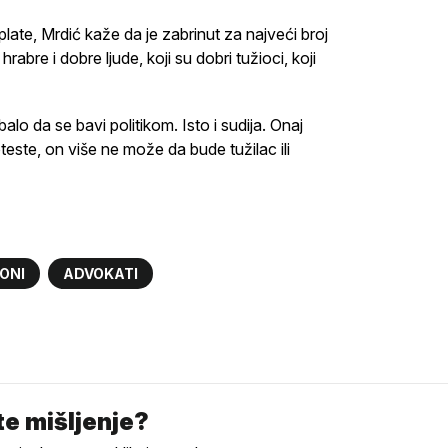
 plate, Mrdić kaže da je zabrinut za najveći broj
rabre i dobre ljude, koji su dobri tužioci, koji
alo da se bavi politikom. Isto i sudija. Onaj
proteste, on više ne može da bude tužilac ili
ONI
ADVOKATI
e mišljenje?