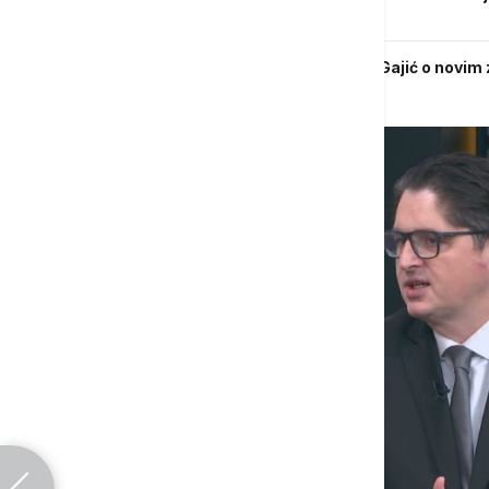
Venecijanske komisije
Pravosudne reforme u Srbiji: Milinčić i Gajić o novi