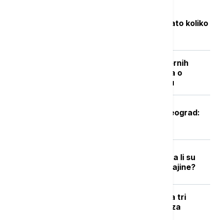
Objavljene nove cene goriva: Poznato koliko
će koštati benzin i dizel
"Nisam izneo ništa novo sem nespornih
činjenica": Lučić za Euronews Srbija o
zabrani ulaska na Kosovo i Metohiju
Oglasio se Zelenski po sletanju u Beograd:
Ovo je rekao predsednik Ukrajine
Podrška raste, ali postoje podele: Da li su
građani EU spremni za članstvo Ukrajine?
UŽIVO
RAT U UKRAJINI Pogođena tri
broda koja su prevozila vojni tovar za
ukrajinsku vojsku