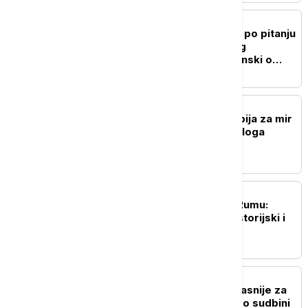
POLITIKA
"Ukrajina ne menja stav po pitanju
poštovanja teritorijalnog
integriteta Srbije": Zelenski o
Kosovu i Metohiji
POLITIKA
Macut sa Zelenskim: Srbija za mir
u Ukrajini i nastavak dijaloga
AKTUELNO
EXPO karavan posetio Rumu:
Predstavljeni kulturni, istorijski i
sportski potencijali
POLITIKA
Vučić: Izbori će biti najkasnije za
tri meseca, odlučuje se o sudbini