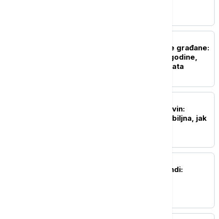
Srbije
POLITIKA
Dobre vesti za najstarije građane:
Povećanje penzija ove godine,
penzije će pratiti rast plata
DRUŠTVO
Predsednica opštine Kovin:
Situacija sa požarom ozbiljna, jak
vetar otežava gašenje
AKTUELNO
Nesreća u fabrici u Kikindi:
Povređena dva radnika