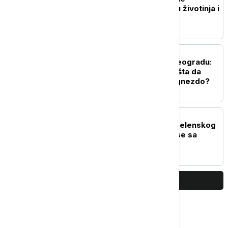
memorandum o zdravlju životinja i
bezbednosti hrane
DRUŠTVO
"Najezda" stršljena u Beogradu:
Zašto ih sada ima više i šta da
uradite ako pronađete gnezdo?
POLITIKA
Marina Raguš o poseti Zelenskog
Srbiji: Važna je za odnose sa
Ukrajinom
PRIKAŽI JOŠ
Najčitanije