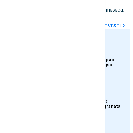
19:20
POLITIKA
Vučić: Izbori će biti najkasnije za tri meseca,
odlučuje se o sudbini Srbije
SVE NAJNOVIJE VESTI
euronews.ba
AKTUELNO
Bugarska: Dron koji je pao
pripada ukrajinskoj vojsci
AKTUELNO
Španija: Razbijen lanac
krijumčara droge i migranata