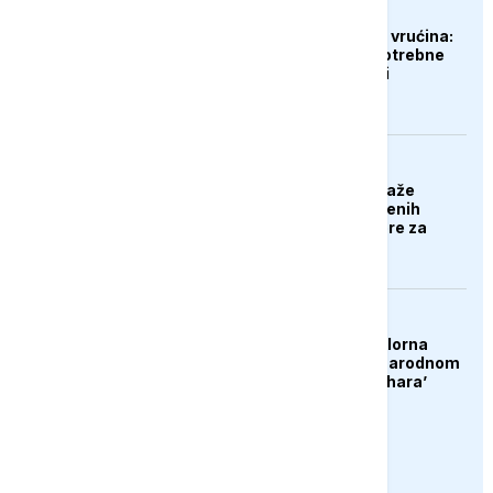
EVROPA
Gubici od ekstremnih vrućina:
Poljoprivrednicima potrebne
milijarde eura pomoći
EVROPA
Poljska stranka predlaže
deportaciju nezaposlenih
Ukrajinaca: Nek se bore za
svoju domovinu
DRUŠTVO
Konjic ugostio 23 folklorna
društva na 26. Međunarodnom
festivalu ‘Konjička sehara’
PRIKAŽI JOŠ