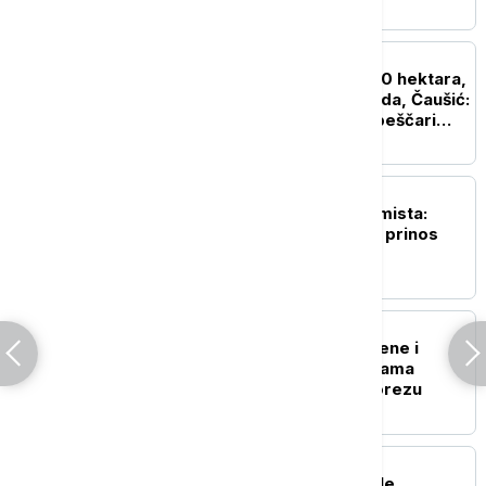
DRUŠTVO
Vatra zahvatila oko 1.500 hektara,
prioritet da niko ne strada, Čaušić:
Situacija u Deliblatskoj peščari
neizvesna
DRUŠTVO
Upozorenje agroekonomista:
Suša bi mogla da smanji prinos
kukuruza i do 40 odsto
AKTUELNO
Skupština razmatra izmene i
dopune zakona o emisijama
gasova i ugljeničnom porezu
POLITIKA
Srbija i Ukrajina potpisale