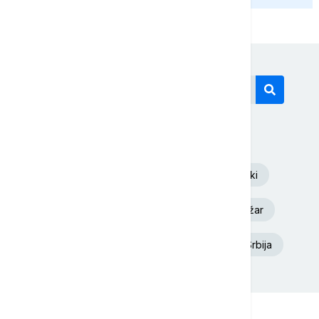
Današnji tagovi
Euronews Srbija
Volodimir Zelenski
Aleksandar Vučić
Dunav
Požar
Ukrajina
Deliblatska Peščara
Srbija