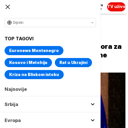
TV uživo
Srpski
Naslovna
Srbija
Politika
TOP TAGOVI
Hitno zakazana sednica Odbora za
Euronews Montenegro
obrazovanje na inicijativu Ane
Brnabić
Kosovo i Metohija
Rat u Ukrajini
Kriza na Bliskom istoku
Najnovije
Srbija
Evropa