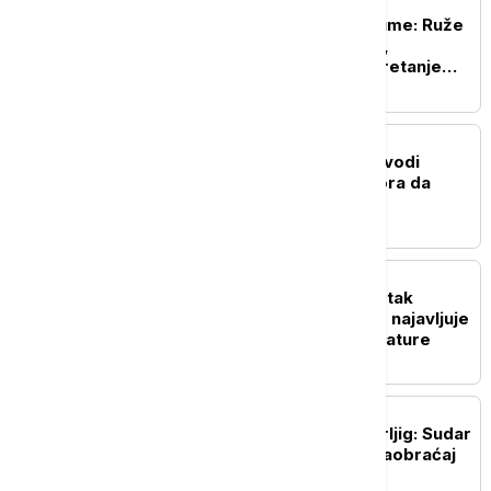
AKTUELNO
Direktor JP Vojvodinašume: Ruže
vetrova menjaju pravac,
nemoguće predvideti kretanje
požara u Deliblatskoj peščari
POLITIKA
Vučić u Belegišu: Srbija vodi
samostalnu politiku i mora da
sarađuje sa svima
DRUŠTVO
Kada se očekuje završetak
toplotnog talasa? RHMZ najavljuje
osveženje i pad temperature
AKTUELNO
Nesreća na putu Niš-Svrljig: Sudar
automobila i kamiona, saobraćaj
delimično obustavljen