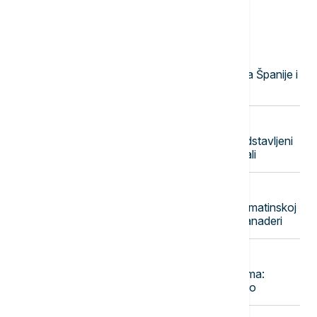
Najnovije vesti
19:47
EVROPA
Bruner: Unutrašnje kontrole granica Španije i
Italije su privremene
19:38
AKTUELNO
EXPO karavan posetio Rumu: Predstavljeni
kulturni, istorijski i sportski potencijali
19:29
REGION
Požar kod Lećevice u Splitsko-dalmatinskoj
županiji: U gašenju angažovani i kanaderi
19:29
KOŠARKA
Miletić o pregovorima sa crno-belima:
Pokazali su želju, ali se nije ostvarilo