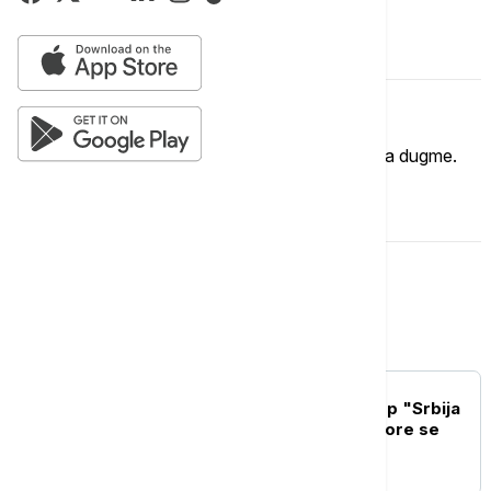
Komentari (
0
)
Imate mišljenje?
Ukoliko želite da ostavite komentar, kliknite na dugme.
OSTAVI KOMENTAR
Srbija
POLITIKA
Mesarović posetila kamp "Srbija
te zove": Deca iz dijaspore se
povezuju sa Srbijom