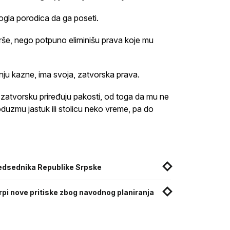
ogla porodica da ga poseti.
rše, nego potpuno eliminišu prava koje mu
anju kazne, ima svoja, zatvorska prava.
 zatvorsku priređuju pakosti, od toga da mu ne
oduzmu jastuk ili stolicu neko vreme, pa do
redsednika Republike Srpske
rpi nove pritiske zbog navodnog planiranja