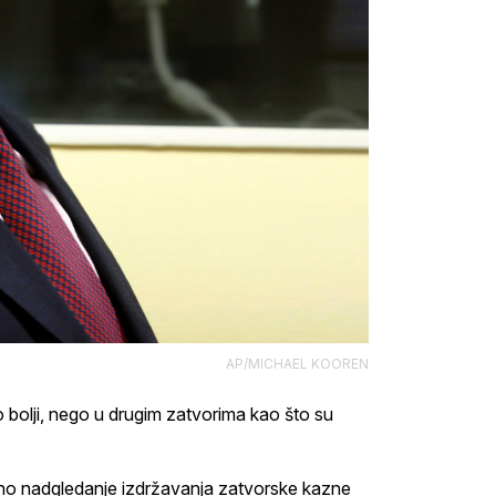
AP/MICHAEL KOOREN
o bolji, nego u drugim zatvorima kao što su
sno nadgledanje izdržavanja zatvorske kazne