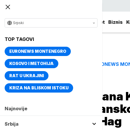
Srpski
Srbija
Evropa
Svet
Biznis
K
Srpski
TOP TAGOVI
EURONEWS MONTENEGRO
KOSOVO I METOHIJA
EURONEWS MO
TOP TAGOVI
RAT U UKRAJINI
Naslovna
Srbija
Politika
KRIZA NA BLISKOM ISTOKU
Odbrana Radovana K
uslovima u britansk
Najnovije
premeštanje u Hag
Srbija