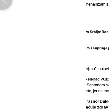
haških osuđenika nadležan Međunarodni mehanizam za kr
Haškog tribunala.
Povezane vesti
Advokat Goran Petronijević za Euronews Srbija: Rad
sahrani supruge
Psihijatar, predsednica Crvenog krsta RS i supruga p
Karadžić?
"Oni odlučuju o tome i mi ćemo se obratiti njima", najavi
On je podsetio da je i ministar pravde Srbije Nenad Vuji
predsednikom Mehanizma Grasijelom Gati Santanom skre
Karadžićeve porodice ne mogu da ga posete, jer ne mog
"Pet godina ga niko nije video. To je strašno! Dak
već u zarobljeništvo. I plus mu se uskraćuje zdrav