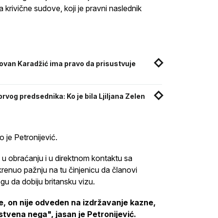
ivične sudove, koji je pravni naslednik
ovan Karadžić ima pravo da prisustvuje
rvog predsednika: Ko je bila Ljiljana Zelen
o je Petronijević.
ć u obraćanju i u direktnom kontaktu sa
nuo pažnju na tu činjenicu da članovi
u da dobiju britansku vizu.
le, on nije odveden na izdržavanje kazne,
stvena nega", jasan je Petronijević.