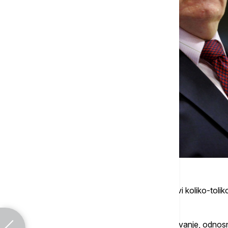
On je naveo da su u haškom pritvoru uslovi koliko-tolik
britanski, gde su veoma loši.
Petronijević je napomenuo da je za izdržavanje, odno