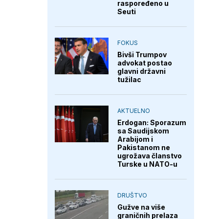
raspoređeno u
Seuti
FOKUS
Bivši Trumpov
advokat postao
glavni državni
tužilac
AKTUELNO
Erdogan: Sporazum
sa Saudijskom
Arabijom i
Pakistanom ne
ugrožava članstvo
Turske u NATO-u
DRUŠTVO
Gužve na više
graničnih prelaza