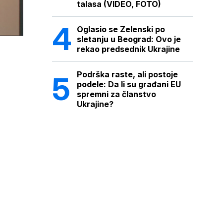
talasa (VIDEO, FOTO)
Oglasio se Zelenski po
sletanju u Beograd: Ovo je
rekao predsednik Ukrajine
Podrška raste, ali postoje
podele: Da li su građani EU
spremni za članstvo
Ukrajine?