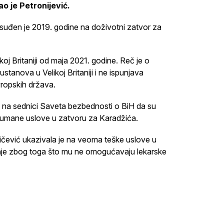
o je Petronijević.
suđen je 2019. godine na doživotni zatvor za
oj Britaniji od maja 2021. godine. Reč je o
stanova u Velikoj Britaniji i ne ispunjava
vropskih država.
e na sednici Saveta bezbednosti o BiH da su
ehumane uslove u zatvoru za Karadžića.
čević ukazivala je na veoma teške uslove u
anje zbog toga što mu ne omogućavaju lekarske