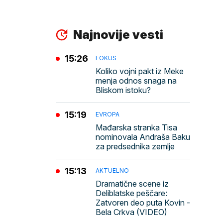
Najnovije vesti
15:26
FOKUS
Koliko vojni pakt iz Meke
menja odnos snaga na
Bliskom istoku?
15:19
EVROPA
Mađarska stranka Tisa
nominovala Andraša Baku
za predsednika zemlje
15:13
AKTUELNO
Dramatične scene iz
Deliblatske peščare:
Zatvoren deo puta Kovin -
Bela Crkva (VIDEO)