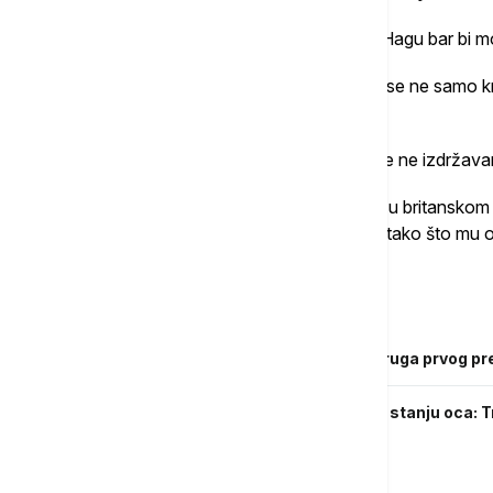
Prema njegovim rečima, da je Karadžić u Hagu bar bi m
"Ovo je prosto neverovatno na koji način se ne samo k
pripadaju", naglasio je Petronijević.
On je podsetio da i lice lišeno slobode, koje ne izdržav
Petronijević je naveo da Karadžiću stalno u britanskom
daju normalnu sijalicu, da su ga kažnjavali tako što mu 
toga da ne može da se javlja porodici.
Povezane vesti
Preminula Ljiljana Zelen Karadžić, supruga prvog p
Oglasila se ćerka Radovana Karadžić o stanju oca: T
bega iz zatvora