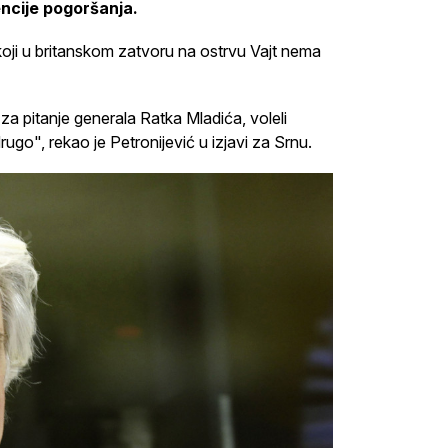
ncije pogoršanja.
 koji u britanskom zatvoru na ostrvu Vajt nema
a pitanje generala Ratka Mladića, voleli
ugo", rekao je Petronijević u izjavi za Srnu.