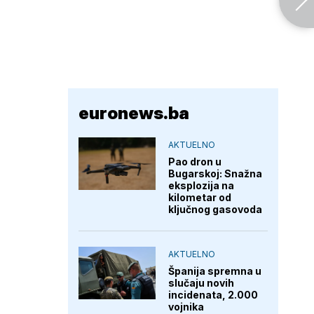
euronews.ba
AKTUELNO
Pao dron u
Bugarskoj: Snažna
eksplozija na
kilometar od
ključnog gasovoda
AKTUELNO
Španija spremna u
slučaju novih
incidenata, 2.000
vojnika