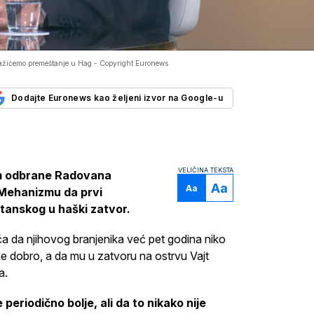
ažićemo premeštanje u Hag -
Copyright Euronews
Dodajte Euronews kao željeni izvor na Google-u
VELIČINA TEKSTA
tim odbrane Radovana
Aa
Aa
Mehanizmu da prvi
tanskog u haški zatvor.
ća da njihovog branjenika već pet godina niko
ije dobro, a da mu u zatvoru na ostrvu Vajt
a.
eriodično bolje, ali da to nikako nije