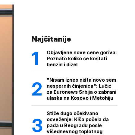
Najčitanije
Objavljene nove cene goriva:
Poznato koliko će koštati
benzin i dizel
"Nisam izneo ništa novo sem
nespornih činjenica": Lučić
za Euronews Srbija o zabrani
ulaska na Kosovo i Metohiju
Stiže dugo očekivano
osveženje: Kiša počela da
pada u Beogradu posle
višednevnog toplotnog