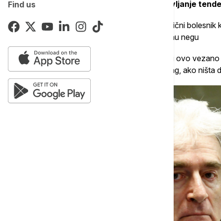
poboljšanje, nego privremeno zaustavljanje tende
Find us
Petronijević je istakao da je Karadžić hronični bolesnik
dobre uslove i ima veoma lošu zdravstvenu negu
"Mi se borimo koliko možemo. Ako se reši ovo vezano z
bismo makar da ga (Karadžića) vrate u Hag, ako ništa dr