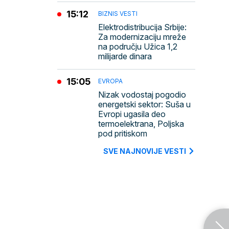
15:12
BIZNIS VESTI
Elektrodistribucija Srbije:
Za modernizaciju mreže
na području Užica 1,2
milijarde dinara
15:05
EVROPA
Nizak vodostaj pogodio
energetski sektor: Suša u
Evropi ugasila deo
termoelektrana, Poljska
pod pritiskom
SVE NAJNOVIJE VESTI