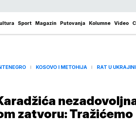
ultura
Sport
Magazin
Putovanja
Kolumne
Video
C
NTENEGRO
KOSOVO I METOHIJA
RAT U UKRAJINI
aradžića nezadovoljn
om zatvoru: Tražićemo