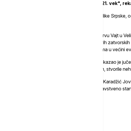
"To su stvari koje su neprimerene za 21. vek", reka
Radovan Karadžić, prvi predsednik Republike Srpske, o
navodne ratne zločine u BiH.
Karadžić izdržava kaznu u zatvoru na ostrvu Vajt u Velik
zatvoru koji ima reputaciju jedne od najgorih zatvorskih u
brojne uslove koji su predviđeni standardima u većini e
Ruski ambasador pri UN Vasilij Nebenzja ukazao je juč
britanske vlasti, u saradnji sa Mehanizmom, stvorile n
U više navrata Karadžićeva kćerka Sonja Karadžić Јovi
kojima je njen otac i na njegovo teško zdravstveno st
preglede niti adekvatno lečenje.
Više o...