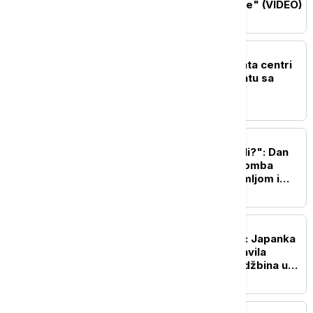
u strahu od "božje kazne" (VIDEO)
FOKUS
Novi front sukoba: AI data centri
postali su laka meta u ratu sa
Iranom
FOKUS
"Bože, šta smo to uradili?": Dan
kada je prva atomska bomba
sravnila Hirošimu sa zemljom i
zauvek promenila svet
FOKUS
Kupovala, pa odustajala: Japanka
osumnjičena da je napravila
problem sa 2.000 porudžbina u
onlajn prodavnici
FOKUS