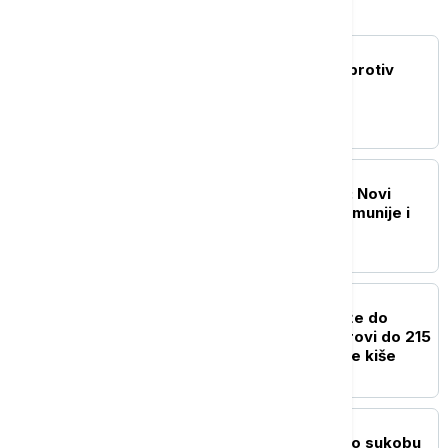
FOKUS
Kina uvodi kontramere protiv
restriktivnih mera SAD
FOKUS
NATO jača istočno krilo: Novi
sporazum Bugarske, Rumunije i
Španije
FOKUS
Snažan tajfun Delfin stiže do
Japana: Očekuju se vetrovi do 215
kilometara na sat i obilne kiše
FOKUS
Tramp odbacio navode o sukobu