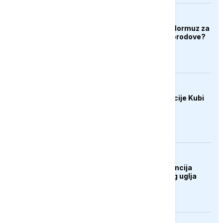
AKTUELNO
Hoće li Iran zatvoriti Hormuz za
američke i izraelske brodove?
AKTUELNO
SAD uvele nove sankcije Kubi
DRUŠTVO
UŽIVO: Press konferencija
rudara Rudnika mrkog uglja
Zenica