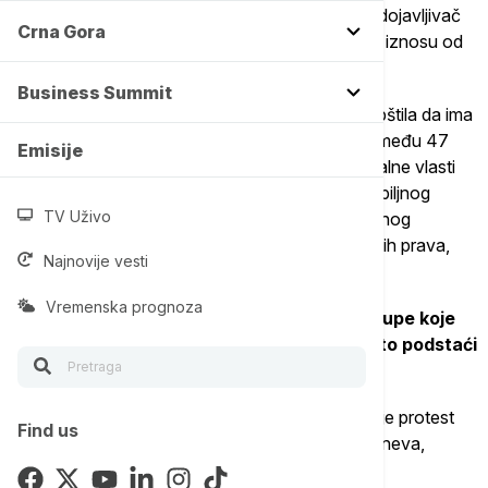
Ako informacije dovedu do sprovođenja mera, dojavljivač
Crna Gora
će dobiti nagradu od 10.000 jena, što odgovara iznosu od
oko 6.300 dinara.
Business Summit
Program je uveden nakon što je prefektura saopštila da ima
najveći broj nedokumentovanih stranih radnika među 47
Emisije
prefektura u Japanu četiri godine zaredom. Lokalne vlasti
navode da su strani radnici neophodni usred ozbiljnog
TV Uživo
nedostatka radne snage i da će suzbijanje ilegalnog
zapošljavanja pomoći u rešavanju kršenja ljudskih prava,
Najnovije vesti
navodi Kjodo.
Vremenska prognoza
Lokalna advokatska komora i građanske grupe koje
podržavaju strane stanovnike tvrde da će to podstaći
diskriminaciju i društvene podele.
Oko 10 članova građanske grupe organizovalo je protest
Find us
ispred kancelarije vlade prefekture ovog prepodneva,
pozivajući na povlačenje programa.