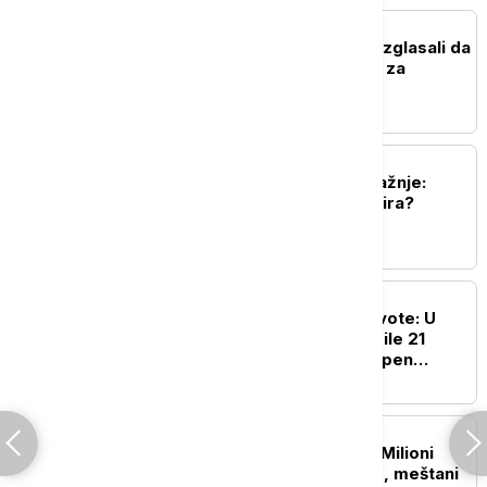
FOKUS
Republikanski senatori izglasali da
se Fauči proglasi krivim za
nepoštovanje Kongresa
FOKUS
Gaza u senci svetske pažnje:
Koliko smo daleko od mira?
FOKUS
Toplotni talas odnosi živote: U
Južnoj Koreji vrućine ubile 21
osobu - izdat najviši stepen
upozorenja
PLANETA
Biblijske scene u Rusiji: Milioni
skakavaca prekrili nebo, meštani