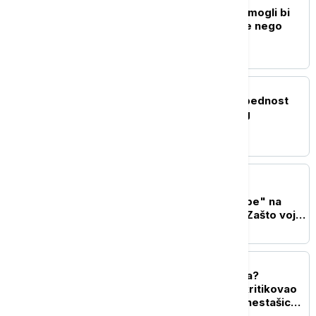
Trampovi vojni brodovi mogli bi
da koštaju 50 odsto više nego
planirano
PLANETA
Kolumbija pojačala bezbednost
pred inauguraciju novog
predsednika
FOKUS
Generacije američkih
predsednika "lomile zube" na
Iranu, Tramp poslednji: Zašto vojni
napad nije doneo željenu
promenu?
PLANETA
Sukob Trampa i Hegseta?
Predsednik SAD oštro kritikovao
ministra odbrane zbog nestašice
raketnog naoružanja