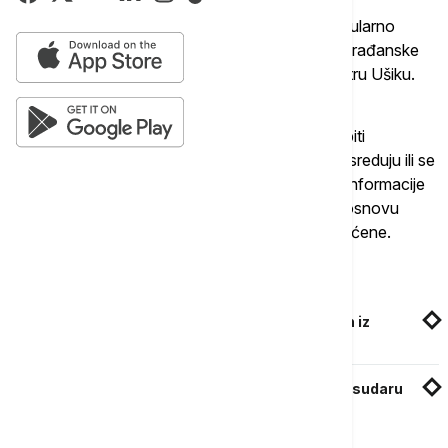
"Program će zastrašiti strane radnike koji su regularno
zaposleni", rekao je Takao Nišimura (53), član građanske
grupe koja podržava strance u pritvorskom centru Ušiku.
Prema smernicama prefekture, prijavljivanje će biti
ograničeno na preduzeća koja zapošljavaju, posreduju ili se
sumnja da olakšavaju ilegalno zapošljavanje, a informacije
podnete sa zlom namerom ili o pojedincima na osnovu
njihovog izgleda ili nacionalnosti neće biti prihvaćene.
Povezane vesti
Posmrtni ostaci naroda Ainu vraćeni u Japan iz
Londona posle više od jednog veka
Jedna osoba poginula, više njih povređeno u sudaru
školskog autobusa u Fukušimi