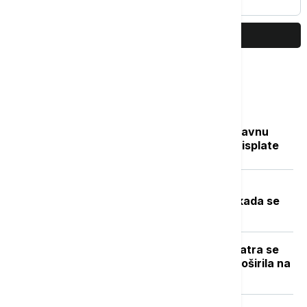
PRIKAŽI JOŠ
Najčitanije
Sve na jednom mestu: Ko dobija državnu
pomoć, koliko novca stiže i kada su isplate
Toplotni talas u Srbiji na vrhuncu:
Temperature do 40 stepeni, a evo kada se
očekuje zahlađenje
Novi požar u Deliblatskoj peščari: Vatra se
zbog vetra i visokih temperatura proširila na
više od 300 hektara (VIDEO)