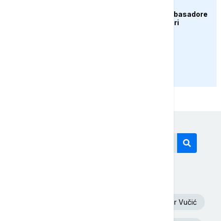
AKTUELNO
Zelenski smijenio ambasadore
u Hrvatskoj i Crnoj Gori
PRIKAŽI JOŠ
Današnji tagovi
Euronews Srbija
Oluja
Aleksandar Vučić