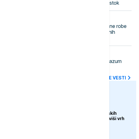
S&P 500 i Nasdak, u fokusu Bliski istok
23:21
AKTUELNO
Uhapšen Pazarac zbog falsifikovane robe
zaštićenih robnih marki i neprijavljenih
radnika
23:14
FOKUS
NATO jača istočno krilo: Novi sporazum
Bugarske, Rumunije i Španije
SVE NAJNOVIJE VESTI
euronews.ba
DRUŠTVO
Veliki uspjeh sarajevskih
planinara, osvojili najviši vrh
Turske