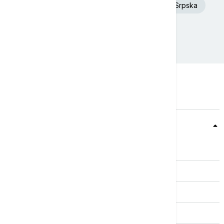
Dunav
Toplotni talas
Republika Srpska
Rat u Ukrajini
Ukrajina
Teme
Srbija
Evropa
Svet
Biznis
Kultura
Sport
Magazin
Putovanja