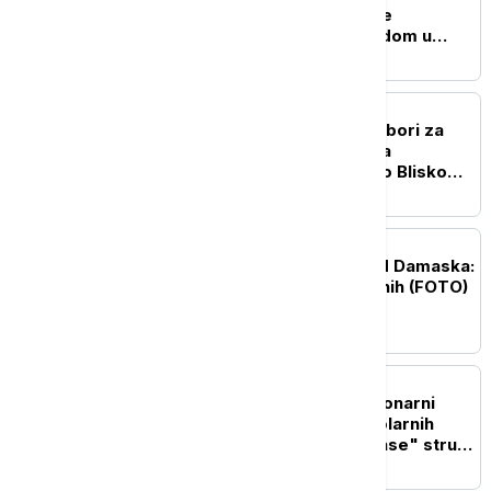
sa Hegsetom, tvrdi da je
zadovoljan njegovim radom u
Pentagonu
PLANETA
Kampanja u Mičigenu: Izbori za
Senat između optužbi za
antisemitizam i debate o Bliskom
istoku
PLANETA
Eksplozija autobusa kod Damaska:
Ima poginulih i povređenih (FOTO)
PLANETA
Kosmički ples: Revolucionarni
snimci otkrivaju tajnu solarnih
oluja koje mogu da "ugase" struju
na Zemlji