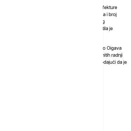
Prijave se mogu podneti putem veb stranice prefekture
pružanjem ličnih podataka kao što su ime, adresa i broj
telefona, i moraju sadržati kopiju identifikacionog
dokumenta, kao što je vozačka dozvola, saopštila je
prefektura.
Kjodo podseća da je guverner Ibarakija Kazuhiko Oigava
rekao prošlog meseca da je ispravljanje nezakonitih radnji
"fundamentalna odgovornost" lokalne vlasti, dodajući da je
"to potpuno drugačije od isključenja stranaca".
Više o...
JAPAN
ILEGALNI RADNICI
PROGRAM NAGRAĐIVANJA
KAZNA