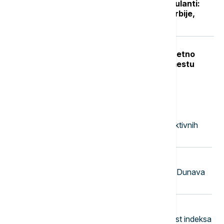
Niški UKC otvorio sedam novih ambulanti:
Manje gužve za pacijente sa juga Srbije,
stiže i novo porodilište
Teška nesreća u Dobanovcima: Teretno
vozilo udarilo pešaka, poginuo na mestu
Najnovije vesti
23:53
FOKUS
Kina uvodi kontramere protiv restriktivnih
mera SAD
23:41
EVROPA
Mađarska: Kiša u austrijskom slivu Dunava
dovešće do porasta vodostaja
23:30
BIZNIS VESTI
Američke berze u blagom plusu, rast indeksa