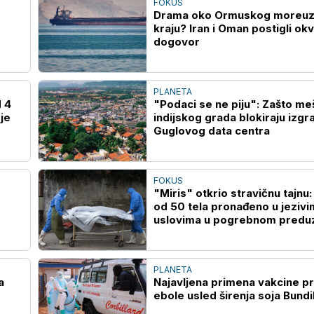
FOKUS
Drama oko Ormuskog moreuza
kraju? Iran i Oman postigli okv
dogovor
PLANETA
d 4
"Podaci se ne piju": Zašto me
je
indijskog grada blokiraju izgr
Guglovog data centra
FOKUS
"Miris" otkrio stravičnu tajnu:
od 50 tela pronađeno u jezivi
uslovima u pogrebnom predu
u Čikagu
PLANETA
a
Najavljena primena vakcine pr
ebole usled širenja soja Bund