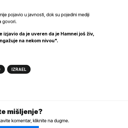
je pojavio u javnosti, dok su pojedini mediji
a govori.
izjavio da je uveren da je Hamnei još živ,
angažuje na nekom nivou".
D
IZRAEL
e mišljenje?
tavite komentar, kliknite na dugme.