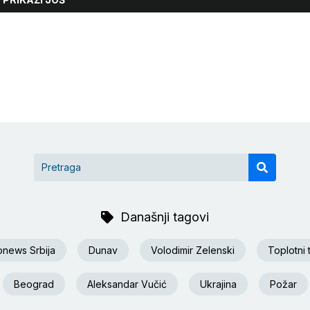
Današnji tagovi
onews Srbija
Dunav
Volodimir Zelenski
Toplotni 
Beograd
Aleksandar Vučić
Ukrajina
Požar