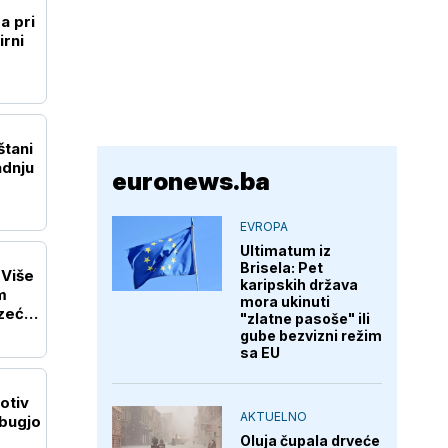
 pri
irni
štani
adnju
euronews.ba
EVROPA
Ultimatum iz
Brisela: Pet
 Više
karipskih država
m
mora ukinuti
zeću
"zlatne pasoše" ili
gube bezvizni režim
sa EU
otiv
AKTUELNO
ibugjo
Oluja čupala drveće