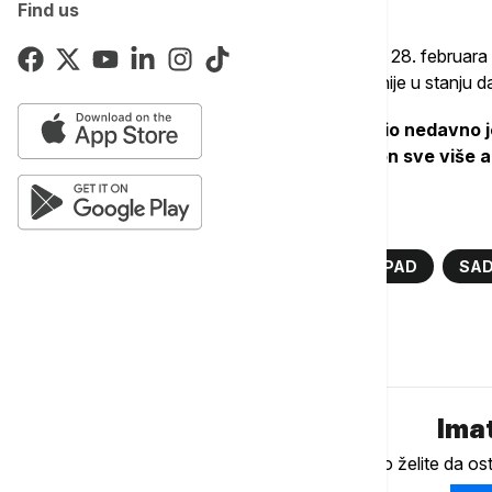
stanju"
, rekao je Hatami.
Find us
Skaj njuz navodi da se Hamnei od napada 28. februara ni
preneli da je Hamnei teško povređen i da nije u stanju d
Američki državni sekreata Marko Rubio nedavno je 
istakavši da postoje "naznake da se on sve više 
Više o...
IRAN
MODŽTABA HAMNEI
NAPAD
SA
Komentari (
0
)
Imat
Ukoliko želite da os