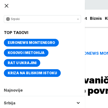
Srpski
Srbija
Evropa
Svet
Biznis
K
Srpski
TOP TAGOVI
EURONEWS MONTENEGRO
KOSOVO I METOHIJA
EURONEWS MO
TOP TAGOVI
RAT U UKRAJINI
Naslovna
Svet
Fokus
KRIZA NA BLISKOM ISTOKU
Visoki iranski zvani
Hamneiju teško pov
Najnovije
februaru
Srbija