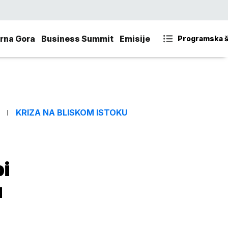
rna Gora
Business Summit
Emisije
Programska 
KRIZA NA BLISKOM ISTOKU
bi
u