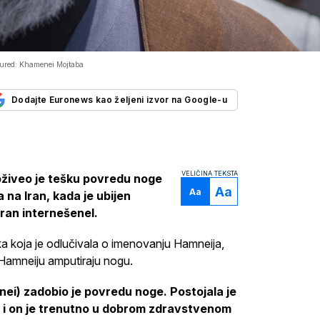
tured: Khamenei Mojtaba
Dodajte Euronews kao željeni izvor na Google-u
VELIČINA TEKSTA
oživeo je tešku povredu noge
Aa
Aa
 na Iran, kada je ubijen
Iran internešenel.
a koja je odlučivala o imenovanju Hamneija,
 Hamneiju amputiraju nogu.
i) zadobio je povredu noge. Postojala je
lo i on je trenutno u dobrom zdravstvenom