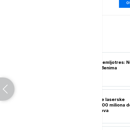
O
Svet
PLANETA
Aljasku pogodio zemljotres: 
izveštaja o povređenima
FOKUS
Vojska SAD kupuje laserske
sisteme vredne 400 miliona d
za obaranje dronova