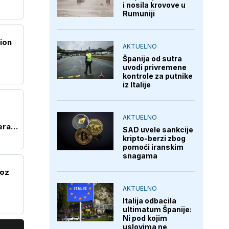
i nosila krovove u
Rumuniji
ion
AKTUELNO
Španija od sutra
uvodi privremene
kontrole za putnike
iz Italije
AKTUELNO
era
SAD uvele sankcije
kripto-berzi zbog
pomoći iranskim
snagama
roz
AKTUELNO
Italija odbacila
ultimatum Španije:
Ni pod kojim
uslovima ne