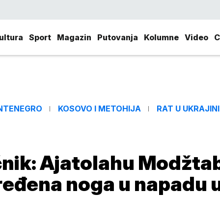
ultura
Sport
Magazin
Putovanja
Kolumne
Video
C
NTENEGRO
KOSOVO I METOHIJA
RAT U UKRAJINI
čnik: Ajatolahu Modžta
ređena noga u napadu 