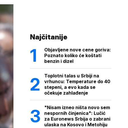
Najčitanije
Objavljene nove cene goriva:
Poznato koliko će koštati
benzin i dizel
Toplotni talas u Srbiji na
vrhuncu: Temperature do 40
stepeni, a evo kada se
očekuje zahlađenje
"Nisam izneo ništa novo sem
nespornih činjenica": Lučić
za Euronews Srbija o zabrani
ulaska na Kosovo i Metohiju