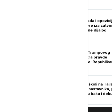
PLANETA
Venecuelanska vlada i opozici
započele razgovore iza zatvo
vrata, SAD podržale dijalog
FOKUS
Potvrda u Senatu Trampovog
kandidat za ministra pravde
dovedena u pitanje: Republika
Murkovski okreće leđa Blanšu
FOKUS
Detalji pucnjave u školi na Tajl
Napadač ubio pet nastavnika, 
toga usmrtio svoju baku i dek
(VIDEO)