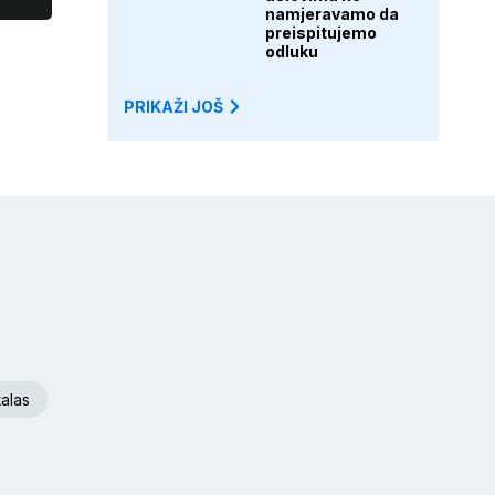
namjeravamo da
preispitujemo
odluku
PRIKAŽI JOŠ
talas