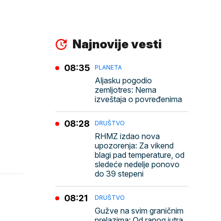
Najnovije vesti
08:35
PLANETA
Aljasku pogodio
zemljotres: Nema
izveštaja o povređenima
08:28
DRUŠTVO
RHMZ izdao nova
upozorenja: Za vikend
blagi pad temperature, od
sledeće nedelje ponovo
do 39 stepeni
08:21
DRUŠTVO
Gužve na svim graničnim
prelazima: Od ranog jutra