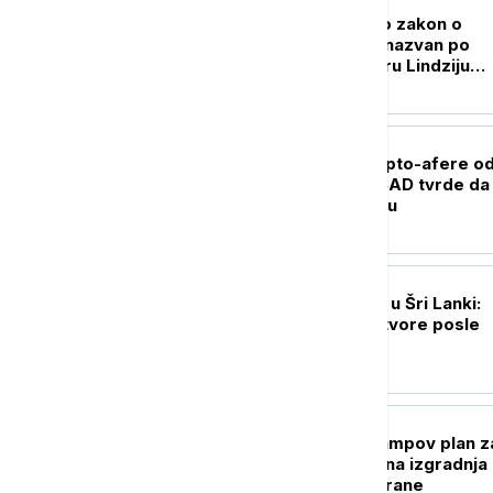
PLANETA
Senat SAD usvojio zakon o
sankcijama Rusiji nazvan po
pokojnom senatoru Lindziju
Grejemu
FOKUS
Dubai u centru kripto-afere o
milijarde dolara: SAD tvrde da 
novac išao ka Iranu
FOKUS
Buna iza rešetaka u Šri Lanki:
Vojska upala u zatvore posle
krvavih nereda
FOKUS
Sud zaustavio Trampov plan z
Belu kuću: Blokirana izgradnja
velike balske dvorane