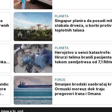
PLANETA
ja
Singapur planira da posadi mil
renih
stabala drveća, u borbi protiv
toplotnih talasa
PLANETA
Herojstvo u senci katastrofe:
Hirurzi telima branili pacijenta
nka
tokom zemljotresa od 7,1 Riht
(VIDEO)
FOKUS
andu:
Smanjen brodski saobraćaj k
pre
Ormuski moreuz dok traju
u
pregovori Irana i Omana
PRIKAŽI JOŠ