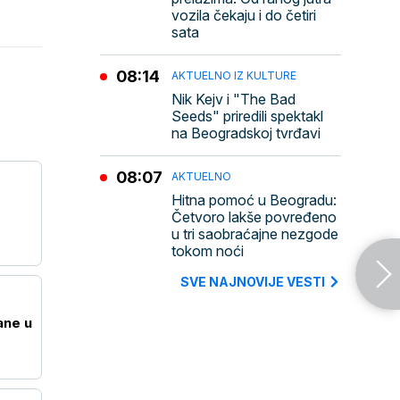
vozila čekaju i do četiri
sata
08:14
AKTUELNO IZ KULTURE
Nik Kejv i "The Bad
Seeds" priredili spektakl
na Beogradskoj tvrđavi
08:07
AKTUELNO
Hitna pomoć u Beogradu:
Četvoro lakše povređeno
u tri saobraćajne nezgode
tokom noći
SVE NAJNOVIJE VESTI
ane u