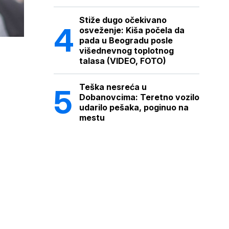
Stiže dugo očekivano
osveženje: Kiša počela da
pada u Beogradu posle
višednevnog toplotnog
talasa (VIDEO, FOTO)
Teška nesreća u
Dobanovcima: Teretno vozilo
udarilo pešaka, poginuo na
mestu