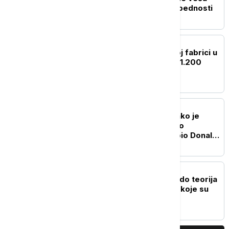
ulogu u sopstvenoj bezbednosti
FOKUS
Zbog požara u hemijskoj fabrici u
Kini evakuisano više od 1.200
stanovnika Kunminga
FOKUS
Istraga u Vašingtonu: Kako je
komercijalni avion prišao
helikopteru u kojem je bio Donald
Tramp
FOKUS
Od "otvorene granice" do teorija
zavere: Dezinformacije koje su
pratile krizu u Seuti