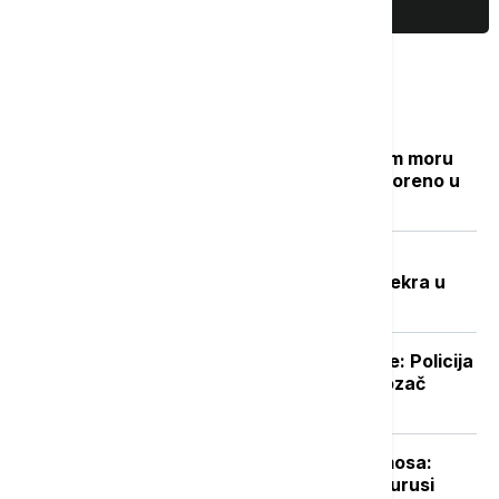
PRIKAŽI JOŠ
Najčitanije
Grčki "Goli otok": Ostrvo u Egejskom moru
sa mračnom prošlošću koje je pretvoreno u
utočište za retke životinje
Potresna ispovest Nevenke Dobrić:
Hrvatska vojska ubila mi je sina i svekra u
izbegličkoj koloni
Prevozio 20 tona nedozvoljene robe: Policija
ga zaustavila kamion kod Šapca, vozač
"pao"
Udar asteroida izazvao efekat termosa:
Nova studija pokazala da su dinosaurusi