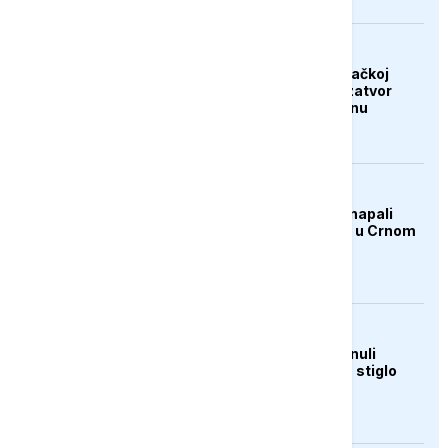
EVROPA
Afganistanac u Njemačkoj
osuđen na doživotni zatvor
zbog napada u Minhenu
AKTUELNO
Mediji: Ruski dronovi napali
njemački teretni brod u Crnom
moru
AKTUELNO
Ljudi u Mađarskoj krenuli
pješke preko Dunava, stiglo
upozorenje