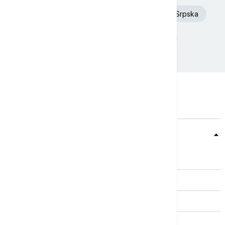
Dunav
Toplotni talas
Republika Srpska
Donald Tramp
Rat u Ukrajini
Teme
Srbija
Evropa
Svet
Biznis
Kultura
Sport
Magazin
Putovanja