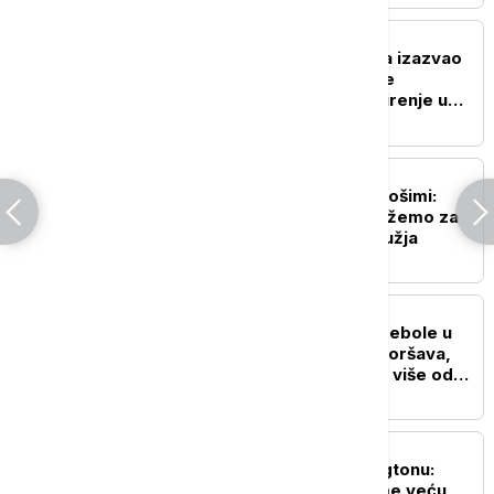
FOKUS
Ne vidi se golim okom, a izazvao
je hiljade infekcija: Šta je
Ciklospora i da li preti širenje u
Evropi?
PLANETA
Premijerka Japana u Hirošimi:
Nastavićemo da se zalažemo za
svet bez nuklearnog oružja
FOKUS
SZO: Najveća epidemija ebole u
istoriji DR Konga se pogoršava,
skoro 4.000 zaraženih i više od
1.700 umrlih
FOKUS
Rubio i Miliband u Vašingtonu:
Evropa mora da preuzme veću