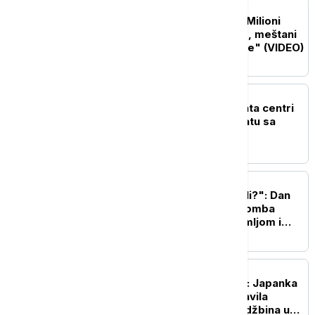
PLANETA
Biblijske scene u Rusiji: Milioni
skakavaca prekrili nebo, meštani
u strahu od "božje kazne" (VIDEO)
FOKUS
Novi front sukoba: AI data centri
postali su laka meta u ratu sa
Iranom
FOKUS
"Bože, šta smo to uradili?": Dan
kada je prva atomska bomba
sravnila Hirošimu sa zemljom i
zauvek promenila svet
FOKUS
Kupovala, pa odustajala: Japanka
osumnjičena da je napravila
problem sa 2.000 porudžbina u