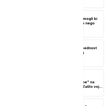
onlajn prodavnici
FOKUS
Trampovi vojni brodovi mogli bi
da koštaju 50 odsto više nego
planirano
PLANETA
Kolumbija pojačala bezbednost
pred inauguraciju novog
predsednika
FOKUS
Generacije američkih
predsednika "lomile zube" na
Iranu, Tramp poslednji: Zašto vojni
napad nije doneo željenu
promenu?
PLANETA