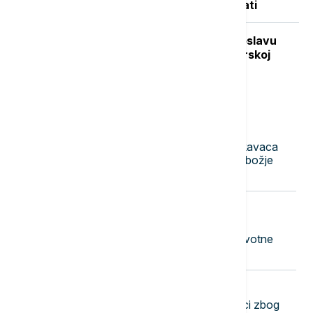
mogli da izumru za samo nekoliko sati
Vuković za Euronews Srbija: Na proslavu
"Oluje" se ne mora ići, ali je crnogorskoj
vlasti važnije šta misli Zagreb
Najnovije vesti
14:30
PLANETA
Biblijske scene u Rusiji: Milioni skakavaca
prekrili nebo, meštani u strahu od "božje
kazne" (VIDEO)
14:25
AKTUELNO IZ KULTURE
Antonio Banderas: Srčani udar je
predstavljao inspiraciju za velike životne
promene
14:23
AKTUELNO
Vanredna situacija u Bačkoj Palanci zbog