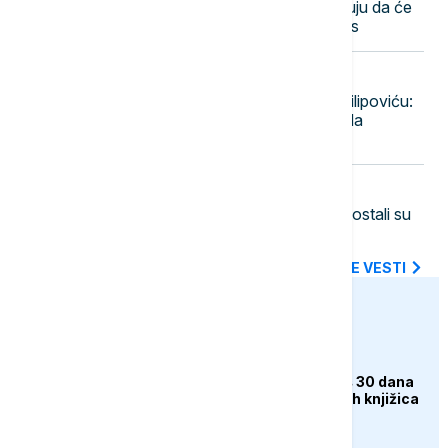
požara na deponiji: Nadležni očekuju da će
vatra biti pod kontrolom do večeras
14:22
POLITIKA
Vučić o profesoru FDU Stevanu Filipoviću:
Osuđujem svako nasilje, nadležni da
pronađu i kazne odgovorne
14:14
FOKUS
Novi front sukoba: AI data centri postali su
laka meta u ratu sa Iranom
SVE NAJNOVIJE VESTI
euronews.ba
DRUŠTVO
Rudnici ZDK dobili još 30 dana
za ovjeru zdravstvenih knjižica
zaposlenih