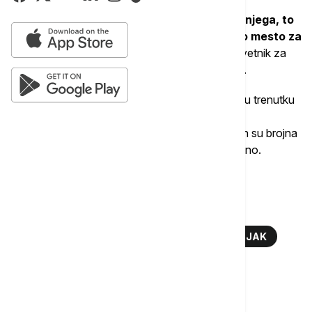
"Bilo da je to urađeno za Tajnu službu ili za njega, to
je cepidlačenje. Trebalo bi da izabere drugo mesto za
odmor,
" rekao je Ričard Pejnter, bivši pravni savetnik za
etiku u administraciji predsednika Džordža Buša.
On je ukazao na to da ovakve privilegije dolaze u trenutku
kada su mnoge porodice pogođene rezovima u
Nacionalnoj službi za parkove (NPS), zbog kojih su brojna
mesta zatvorena ili je radno vreme službi skraćeno.
Više o...
DŽEJ DI VENS
REKA
OHAJO
KAJAK
VESLANJE
TOP TAGOVI