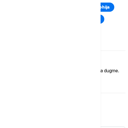
Euronews Montenegro
Kosovo i Metohija
Rat u Ukrajini
Kriza na Bliskom istoku
Komentari (
0
)
Imate mišljenje?
Ukoliko želite da ostavite komentar, kliknite na dugme.
OSTAVI KOMENTAR
Svet