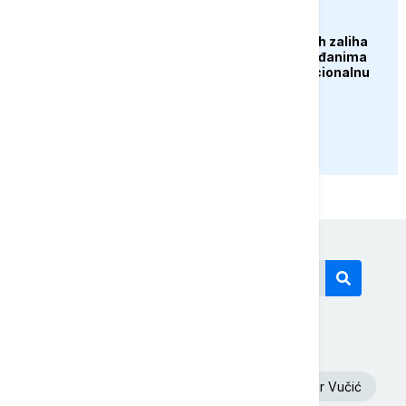
DRUŠTVO
Zbog suše i smanjenih zaliha
vode upućen apel građanima
Širokog Brijega na racionalnu
potrošnju
PRIKAŽI JOŠ
Današnji tagovi
Euronews Srbija
Oluja
Aleksandar Vučić