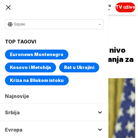
TV uživo
Srpski
Naslovna
Svet
Planeta
TOP TAGOVI
The Guardian: Vens podigao nivo
Euronews Montenegro
reke u Ohaju radi boljeg veslanja za
vreme porodičnog odmora
Kosovo i Metohija
Rat u Ukrajini
Kriza na Bliskom istoku
Najnovije
Srbija
Evropa