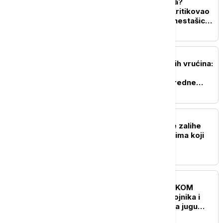
Sukob Trampa i Hegseta?
Predsednik SAD oštro kritikovao
ministra odbrane zbog nestašice
raketnog naoružanja
PLANETA
Seul na udaru ekstremnih vrućina:
Očekuje se 39 stepeni,
predsednik naložio vanredne
mere
PLANETA
Tramp: SAD imaju velike zalihe
municije, tragamo za onima koji
odaju podatke
FOKUS
UŽIVO
KRIZA NA BLISKOM
ISTOKU Dva izraelska vojnika i
jedan Libanac poginuli na jugu
Libana