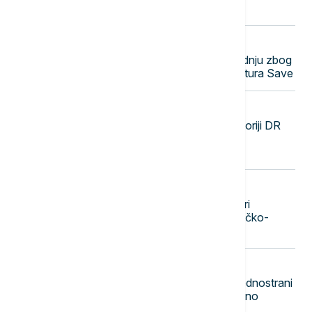
će trajati do druge dekade avgusta
23:38
EVROPA
Nuklearka Krško smanjuje proizvodnju zbog
niskog vodostaja i visokih temperatura Save
23:29
FOKUS
SZO: Najveća epidemija ebole u istoriji DR
Konga se pogoršava, skoro 4.000
zaraženih i više od 1.700 umrlih
23:20
DRUŠTVO
Beograd dobija novu atrakciju: Stari
železnički most pretvara se u pešačko-
biciklistički most sa zelenilom
23:11
POLITIKA
Gradonačelnik Zubinog Potoka: Jednostrani
potezi i institucionalni pritisci dodatno
produbljuju nepoverenje