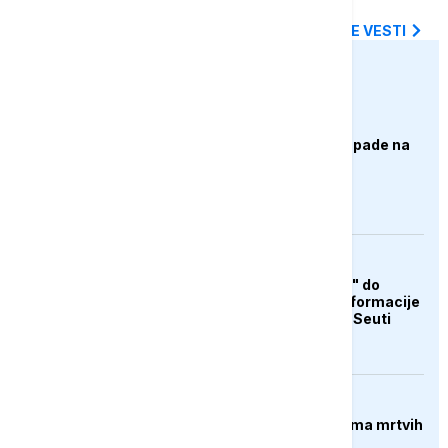
SVE NAJNOVIJE VESTI
euronews.ba
AKTUELNO
Izrael izveo zračne napade na
Liban, ima poginulih
AKTUELNO
Od "otvorene granice" do
teorija zavjere: Dezinformacije
koje su pratile krizu u Seuti
FOKUS
Pucnjava u Americi, ima mrtvih