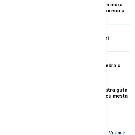
Grčki "Goli otok": Ostrvo u Egejskom moru
sa mračnom prošlošću koje je pretvoreno u
utočište za retke životinje
Beživotna tela izvučena iz Đetinje:
Pronađena na Gradskoj plaži u blizini
potonulog splava
Potresna ispovest Nevenke Dobrić:
Hrvatska vojska ubila mi je sina i svekra u
izbegličkoj koloni
Veliki požar na Novom Beogradu: Vatra guta
barake, pet vatrogasnih vozila na licu mesta
Najnovije vesti
23:47
EVROPA
Narandžasto upozorenje u Moskvi: Vrućine