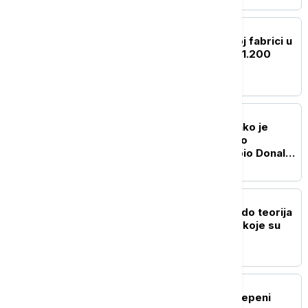
FOKUS
Zbog požara u hemijskoj fabrici u
Kini evakuisano više od 1.200
stanovnika Kunminga
FOKUS
Istraga u Vašingtonu: Kako je
komercijalni avion prišao
helikopteru u kojem je bio Donald
Tramp
FOKUS
Od "otvorene granice" do teorija
zavere: Dezinformacije koje su
pratile krizu u Seuti
FOKUS
Zemljotres jačine 5,5 stepeni