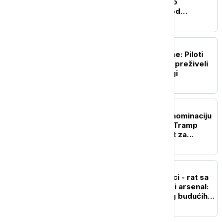
Rihterove skale pogodio
Indoneziju, epicentar kod
Molučkih ostrva
FOKUS
Pronađena posada cesne: Piloti
nestalog ruskog aviona preživeli
dva dana u sibirskoj tajgi
FOKUS
Abdul El-Sajed osvojio nominaciju
demokrata u Mičigenu, Tramp
tvrdi da je to dobra vest za
republikance
FOKUS
Panika u američkoj vojsci - rat sa
Iranom ispraznio raketni arsenal:
Vašington zabrinut zbog budućih
sukoba