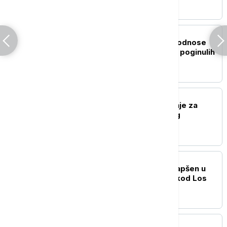
PLANETA
Monsunske kiše u Indiji odnose
nove žrtve: Najmanje 14 poginulih
od udara groma
PLANETA
SAD pooštrile upozorenje za
putovanja u Belgiju zbog
bezbednosnih rizika
PLANETA
Naoružani muškarac uhapšen u
Trampovom golf klubu kod Los
Anđelesa
PLANETA