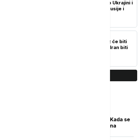
Putin i Lula razgovarali o Ukrajini i
bilateralnim odnosima Rusije i
Brazila
PLANETA
Tramp: Ormuski moreuz će biti
otvoren vrlo brzo, ili će Iran biti
snažno pogođen
PRIKAŽI JOŠ
Najčitanije
Počela sezona cvetanja ambrozije: Kada se
očekuje najveća koncentracija polena