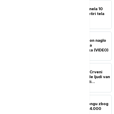
PLANETA
Lavina na Broad Piku odnela 10
života: Pronađena još četiri tela
planinara
FOKUS
Drama iznad oblaka: Avion naglo
propao, u turbulencijama
povređeno čak 12 putnika (VIDEO)
PLANETA
Erupcija vulkana Fuego: Crveni
alarm u Gvatemali, hiljade ljudi van
svojih domova dok vlasti
upozoravaju na bujice
PLANETA
SZO pojačava pomoć Kongu zbog
epidemije ebole, skoro 4.000
zaraženih