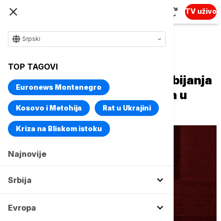
TV uživo
Srpski
Naslovna
Svet
Planeta
TOP TAGOVI
Uhapšen muškarac zbog razbijanja
Euronews Montenegro
prozora na kući Džej Di Vensa u
Ohaju
Kosovo i Metohija
Rat u Ukrajini
Kriza na Bliskom istoku
Najnovije
Srbija
Evropa