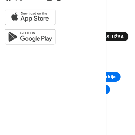
porodica.
Više o...
DŽEJ DI VENS
VANDALIZAM
TAJNA SLUŽBA
OHAJO
TOP TAGOVI
Euronews Montenegro
Kosovo i Metohija
Rat u Ukrajini
Kriza na Bliskom istoku
Komentari (
0
)
Imate mišljenje?