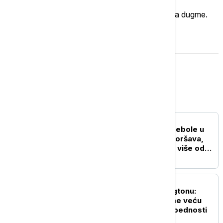
Ukoliko želite da ostavite komentar, kliknite na dugme.
OSTAVI KOMENTAR
Svet
FOKUS
SZO: Najveća epidemija ebole u
istoriji DR Konga se pogoršava,
skoro 4.000 zaraženih i više od
1.700 umrlih
FOKUS
Rubio i Miliband u Vašingtonu:
Evropa mora da preuzme veću
ulogu u sopstvenoj bezbednosti