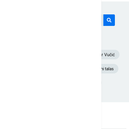
Današnji tagovi
Oluja
Euronews Srbija
Aleksandar Vučić
Dunav
Republika Srpska
Toplotni talas
Rat u Ukrajini
Donald Tramp