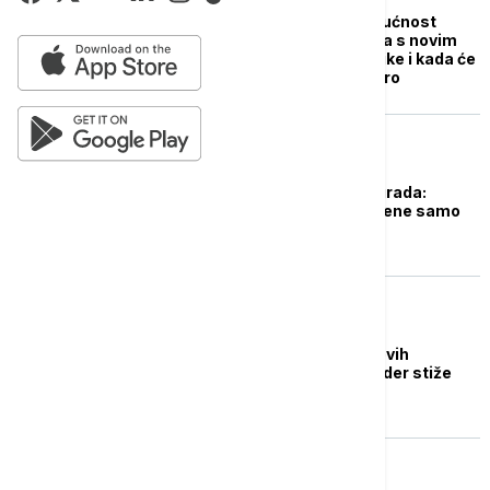
Glavni projekti za budućnost
Beograda: Šta se zbiva s novim
satom na Trgu republike i kada će
glavni grad dobiti metro
DRUŠTVO
Skupština grada Beograda:
Manifestacije dozvoljene samo
na četiri mesta
POLITIKA
Beograd dobija 150 novih
autobusa? Šapić: Tender stiže
sredinom decembra
POLITIKA