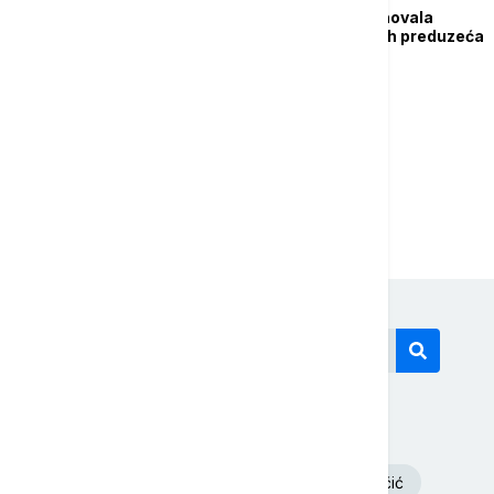
Skupština Grada imenovala
direktore više gradskih preduzeća
...
1
2
6
Današnji tagovi
Volodimir Zelenski
Aleksandar Vučić