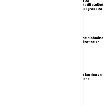
Tužilaštvo traži pritvor za
osumnjičene da su oštetili budžet
GO Rakovica i grada Beograda za
deset miliona dinara
DRUŠTVO
Beograđani i ove godine slobodno
na kupališta: Kako do kartice za
besplatan bazen?
POLITIKA
Šapić: Od sutra podela kartica za
besplatan ulaz na bazene
DRUŠTVO