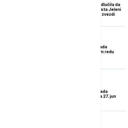
Skupština Beograda odlučila da
se postavi spomen-bista Jeleni
Žigon na Topčiderskoj zvezdi
POLITIKA
Sednica Skupštine grada
Beograda: Na dnevnom redu
rebalans budžeta
POLITIKA
Sednica Skupštine Grada
Beograda zakazana za 27. jun
AKTUELNO