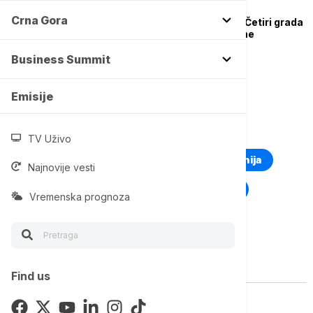
BUSINESS SUMMIT
Crna Gora
Investicioni magneti: Četiri grada
u vrhu Evrope za strane
investicije
Business Summit
Emisije
TOP TAGOVI
TV Uživo
Euronews Montenegro
Kosovo i Metohija
Najnovije vesti
Rat u Ukrajini
Kriza na Bliskom istoku
Vremenska prognoza
Vise o temi
Find us
DRUŠTVO