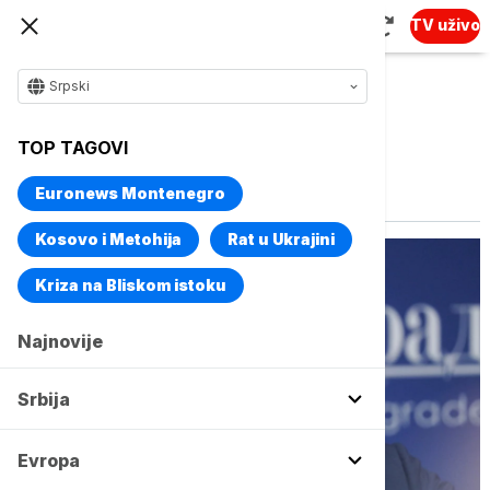
TV uživo
Srpski
TOP TAGOVI
Vise o temi
Grad Beograd
Euronews Montenegro
Kosovo i Metohija
Rat u Ukrajini
Kriza na Bliskom istoku
Najnovije
Srbija
Evropa