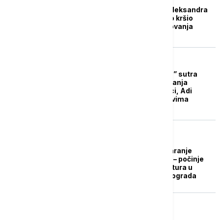
DRI traži razrešenje Aleksandra
Šapića: Beograd teško kršio
obavezu dobrog poslovanja
DRUŠTVO
JKP “Gradska čistoća” sutra
sprovodi akciju suzbijanja
komaraca u Ostružnici, Adi
Ciganliji i drugim delovima
Beograda
AKTUELNO IZ KULTURE
Večeras svečano otvaranje
"Dečjeg leta na Ušću" – počinje
porodična letnja avantura u
organizaciji Grada Beograda
POLITIKA