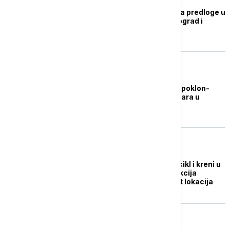
Skupština grada odbila predloge u
vezi sa Apotekom Beograd i
Generalštabom
DRUŠTVO
Danas počinje podela poklon-
vaučera od 10.000 dinara u
Beogradu
DRUŠTVO
Parkiraj auto, uzmi bicikl i kreni u
avanturu kroz grad: Akcija
Parking servisa na pet lokacija
POLITIKA