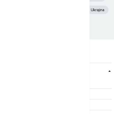
Dunav
Toplotni talas
Fudbal
Ukrajina
Rat u Ukrajini
Teme
Srbija
Evropa
Svet
Biznis
Kultura
Sport