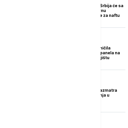
Đedović Handanović: Srbija će sa
Kinezima graditi solarnu
elektranu i postrojenje za naftu
BIZNIS VESTI
Italijanska vlada ograničila
postavljanje solarnih panela na
poljoprivrednom zemljištu
BIZNIS VESTI
Izraelska kompanija razmatra
mogućnosti investiranja u
vetroparkove u Srbiji
BIZNIS VESTI