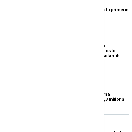
Raspisan konkurs za
sufinansiranje projekata primene
solarne energije
BIZNIS VESTI
Firma Pirke Solar svim
penzionerima nudi 15 odsto
popusta na ugradnju solarnih
panela
DRUŠTVO
Nur Abu Dabi: Najveća
samooperativna solarna
elektrana na svetu - 3,3 miliona
ploča
BIZNIS VESTI