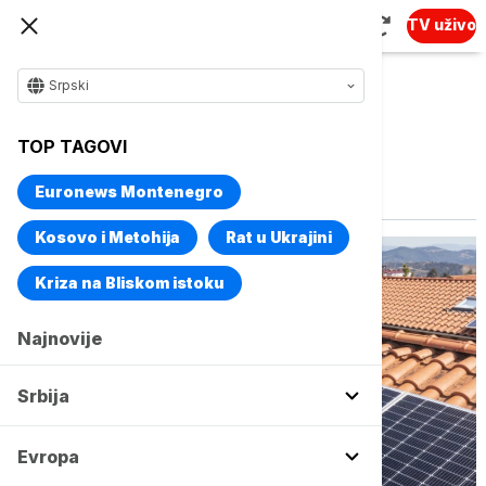
TV uživo
Srpski
TOP TAGOVI
Vise o temi
Solarni paneli
Euronews Montenegro
Kosovo i Metohija
Rat u Ukrajini
Kriza na Bliskom istoku
Najnovije
Srbija
Evropa