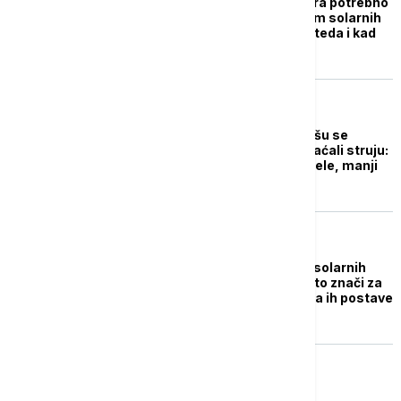
Od 4.000 do 5.000 evra potrebno
domaćinstvu za sistem solarnih
panela, ali kolika je ušteda i kad
se uloženo vrati
BIZNIS VESTI
Stanari tri zgrade u Nišu se
udružili da bi manje plaćali struju:
Instalirali solarne panele, manji
računi od leta
BIZNIS VESTI
Ograničava se snaga solarnih
elektrana u Srbiji: Šta to znači za
prozjumere koji žele da ih postave
na kućama i firmama
BIZNIS VESTI