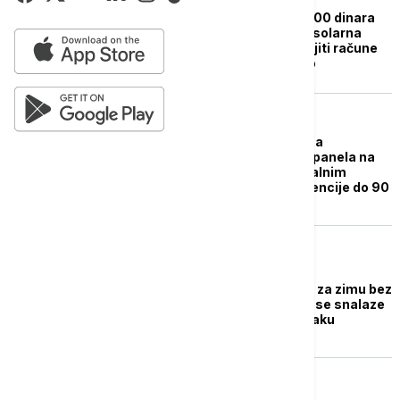
Uštedeli više od 140.000 dinara
za godinu dana: Kako solarna
elektrana može smanjiti račune
za struju i do 70 odsto
BIZNIS VESTI
Raspisan javni poziv za
postavljanje solarnih panela na
javnim objektima, lokalnim
samoupravama subvencije do 90
odsto
EVROPA
Ukrajinci se spremaju za zimu bez
struje: Građani Kijeva se snalaze
kako ne bi sedeli u mraku
BIZNIS VESTI