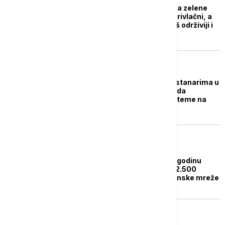
Raste interesovanje za zelene
krovove: Estetski su privlačni, a
kako mogu da budu još održiviji i
pristupačniji?
BIZNIS VESTI
Vlasnicima stanova i stanarima u
Nemačkoj dozvoljeno da
instaliraju solarne sisteme na
balkone
BIZNIS VESTI
Đedović: Za manje od godinu
dana rekonstruisano 2.500
kilometara niskonaponske mreže
BIZNIS VESTI