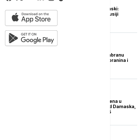
EVROPA
RAT U UKRAJINI Zelenski:
Ukrajina je ponudila Rusiji
energetsko primirje
PLANETA
Sirijske vlasti uvele zabranu
alkoholnih pića u restoranina i
barovima u Damasku
FOKUS
Tela 25 osoba pronađena u
masovnoj grobnici kod Damaska,
veruje se da ih ima 175
PLANETA