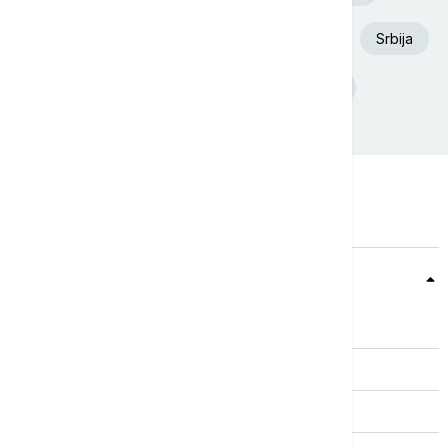
Aleksandar Vučić
Dunav
Požar
Srbija
Ukrajina
Deliblatska Peščara
Teme
Srbija
Evropa
Svet
Biznis
Kultura
Sport