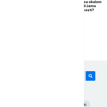
Mediteranske zemlje sa obalom
koja oduzima dah: Da li ćemo
ovde letovati u budućnosti?
...
1
2
4
Današnji tagovi
Euronews Srbija
Volodimir Zelenski