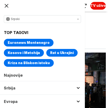
TV uživo
Srpski
TOP TAGOVI
Vise o temi
Damask
Euronews Montenegro
Kosovo i Metohija
Rat u Ukrajini
Kriza na Bliskom istoku
Najnovije
Srbija
Evropa