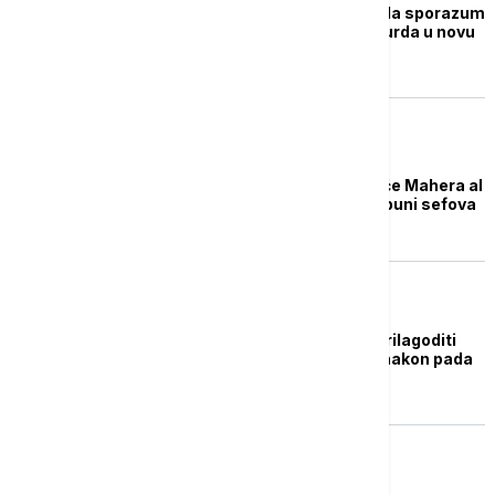
Sirijska vlada potpisala sporazum
sa SDF o integraciji Kurda u novu
administraciju
PLANETA
U Damasku, ispod kuće Mahera al
Asada, nađeni tuneli puni sefova
EVROPA
London: Britanija će prilagoditi
sankcije prema Siriji nakon pada
Asadovog režima
NOVOSTI