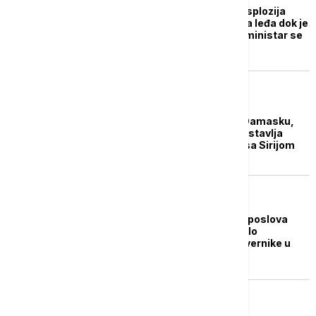
Pakao u Damasku: Eksplozija
odjeknula voditeljki iza leđa dok je
čitala vesti, izraelski ministar se
hvali snimkom
EVROPA
Dejvid Lami u poseti Damasku,
Britanija ponovo uspostavlja
diplomatske odnose sa Sirijom
POLITIKA
Ministarstvo spoljnih poslova
Srbije najoštrije osudilo
teroristički napad na vernike u
crkvi u Damasku
DRUŠTVO