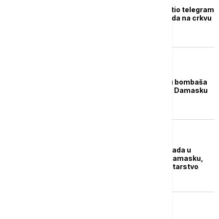
Patrijarh Porfirije uputio telegram
saučešća nakon napada na crkvu
u Damasku
FOKUS
Broj ubijenih u napadu bombaša
samoubice na crkvu u Damasku
porastao na 25
FOKUS
Oštre osude zbog napada u
pravoslavnoj crkvi u Damasku,
reagovalo grčko Ministarstvo
spoljnih poslova
FOKUS