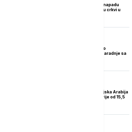
Više od 15 poginulih u napadu
bombaša samoubice u crkvi u
Damasku
POLITIKA
Zukorlić sa Al-Šarom o
obnavljanju i jačanju saradnje sa
Sirijom
FOKUS
Svetska banka: Saudijska Arabija
i Katar otplatili dug Sirije od 15,5
mln dolara
FOKUS