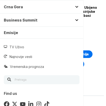
FOKUS
Crna Gora
Tragičan kraj potrage: Ubijeno
šestoro dece čuvene sirijske
šahistkinje Ranije al Abasi
Business Summit
Emisije
TOP TAGOVI
TV Uživo
Euronews Montenegro
Kosovo i Metohija
Najnovije vesti
Rat u Ukrajini
Kriza na Bliskom istoku
Vremenska prognoza
Vise o temi
Find us