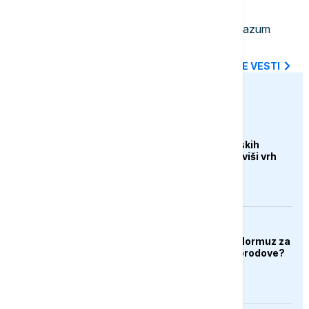
23:14
FOKUS
NATO jača istočno krilo: Novi sporazum
Bugarske, Rumunije i Španije
SVE NAJNOVIJE VESTI
euronews.ba
DRUŠTVO
Veliki uspjeh sarajevskih
planinara, osvojili najviši vrh
Turske
AKTUELNO
Hoće li Iran zatvoriti Hormuz za
američke i izraelske brodove?