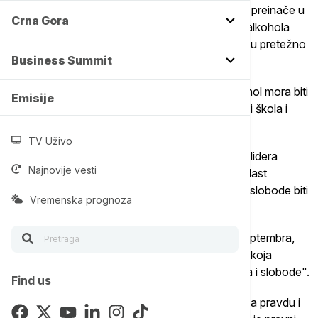
nalaže da se licence za noćne klubove i barove preinače u
Crna Gora
licence za kafiće kojima se dozvoljava prodaja alkohola
samo u zatvorenim flašama za poneti i to samo u pretežno
Business Summit
hrišćanskim područjima, prenosi Rojters.
Prema novoj uredbi svaki lokal koji prodaje alkohol mora biti
Emisije
udaljen najmanje 75 metara od verskih objekata i škola i
najmanje 20 metara od bezbednosnih objekata.
TV Uživo
Predsednik Šara, koji je svrgnuo bivšeg sirijskog lidera
Najnovije vesti
Bašara el Asada pre 15 meseci, po dolasku na vlast
pokušao je da uveri Sirijce da će njihova prava i slobode biti
Vremenska prognoza
zaštićeni.
U obraćanju Generalnoj skupštini UN prošlog septembra,
Šara je obećao da Sirija "gradi institucije države koja
poštuje vladavinu prava i garantuje ljudska prava i slobode".
Find us
Mohamed el-Abdulah, direktor Sirijskog centra za pravdu i