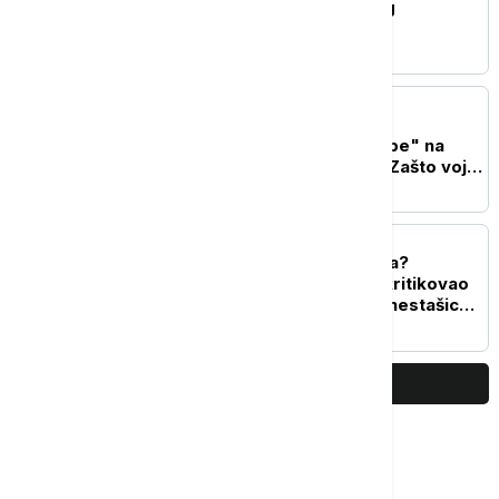
pred inauguraciju novog
predsednika
FOKUS
Generacije američkih
predsednika "lomile zube" na
Iranu, Tramp poslednji: Zašto vojni
napad nije doneo željenu
promenu?
PLANETA
Sukob Trampa i Hegseta?
Predsednik SAD oštro kritikovao
ministra odbrane zbog nestašice
raketnog naoružanja
PRIKAŽI JOŠ
Najčitanije