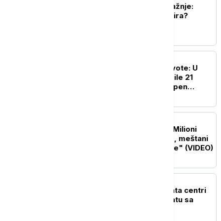
Gaza u senci svetske pažnje:
Koliko smo daleko od mira?
FOKUS
Toplotni talas odnosi živote: U
Južnoj Koreji vrućine ubile 21
osobu - izdat najviši stepen
upozorenja
PLANETA
Biblijske scene u Rusiji: Milioni
skakavaca prekrili nebo, meštani
u strahu od "božje kazne" (VIDEO)
FOKUS
Novi front sukoba: AI data centri
postali su laka meta u ratu sa
Iranom