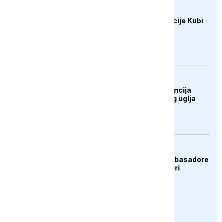
AKTUELNO
SAD uvele nove sankcije Kubi
DRUŠTVO
UŽIVO: Press konferencija
rudara Rudnika mrkog uglja
Zenica
AKTUELNO
Zelenski smijenio ambasadore
u Hrvatskoj i Crnoj Gori
PRIKAŽI JOŠ