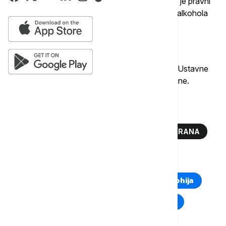
odgovornost sa sedištem u Vašingtonu, osporio je pravni
osnov za uvođenje nove uredbe protiv prodaje alkohola
rekavši da postojeći sirijski zakoni ne zabranjuju
konzumiranje ili prodaju alkoholnih pića.
On je dodao da nova uredba protivreči članu 12 Ustavne
deklaracije Sirije koju je Šara odobrio prošle godine.
Više o...
SIRIJA
DAMASK
ALKOHOL
ZABRANA
TOP TAGOVI
Euronews Montenegro
Kosovo i Metohija
Rat u Ukrajini
Kriza na Bliskom istoku