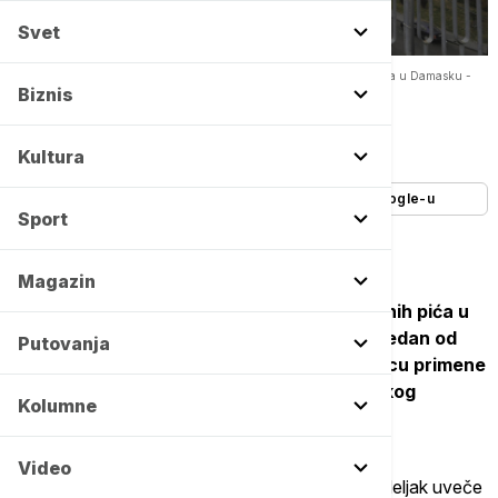
Svet
Sirijske vlasti uvele zabranu alkoholnih pića u restoranina i barovima u Damasku -
Copyright Tanjug/AP/Omar Sanadiki
Biznis
Autor:
Tanjug
17/03/2026
-
15:56
Kultura
Dodajte Euronews kao željeni izvor na Google-u
Sport
Magazin
Sirijske vlasti su zabranile služenje alkoholnih pića u
restoranima i barovima u Damasku, što je jedan od
Putovanja
najjasnijih poteza islamističke vlade u pravcu primene
konzervativnih mera pod vladavinom sirijskog
Kolumne
predsednika Ahmeda el Šare.
Video
Uredba koju je izdala pokrajina Damask u ponedeljak uveče