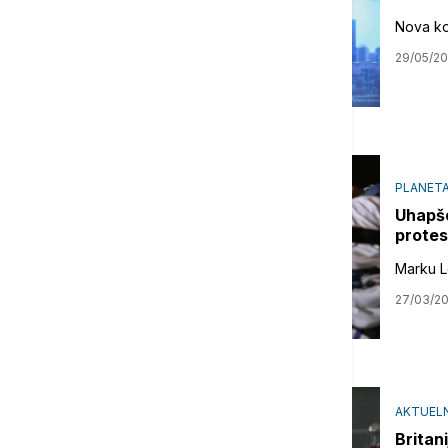
Nova ko
29/05/2
PLANET
Uhapše
protes
Marku L
27/03/2
AKTUELN
Britan