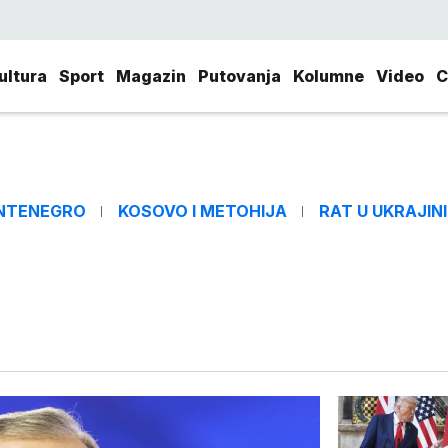
ultura
Sport
Magazin
Putovanja
Kolumne
Video
C
NTENEGRO
KOSOVO I METOHIJA
RAT U UKRAJINI