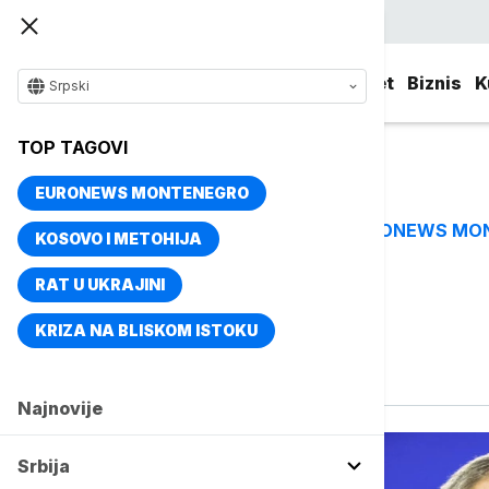
Srpski
Srbija
Evropa
Svet
Biznis
K
Srpski
TOP TAGOVI
EURONEWS MONTENEGRO
EURONEWS MO
TOP TAGOVI
KOSOVO I METOHIJA
RAT U UKRAJINI
Vise o temi
KRIZA NA BLISKOM ISTOKU
BBC
Najnovije
Srbija