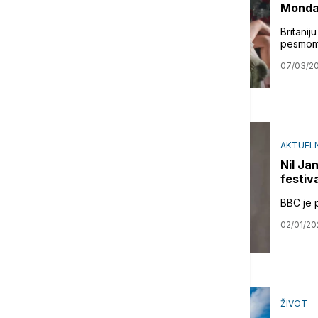
Monday
Britanij
pesmom "
07/03/2
AKTUELN
Nil Ja
festiv
BBC je 
02/01/20
ŽIVOT