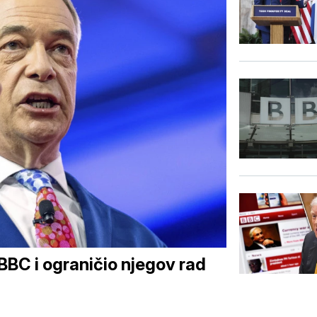
BBC i ograničio njegov rad