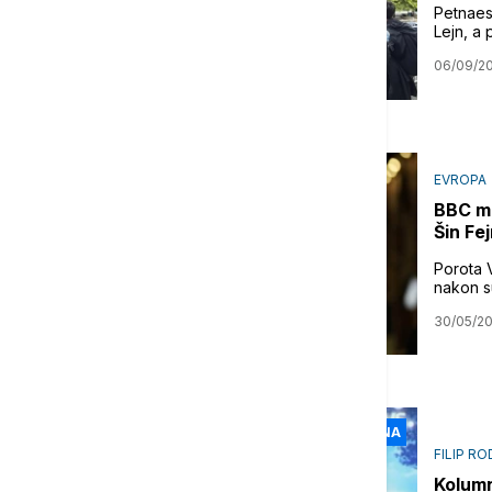
Petnaes
Lejn, a
06/09/2
EVROPA
BBC mo
Šin Fe
Porota V
nakon su
30/05/2
KOLUMNA
FILIP RO
Kolumn