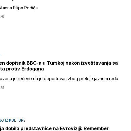
lumna Filipa Rodića
025
A
n dopisnik BBC-a u Turskoj nakon izveštavanja sa
ta protiv Erdogana
ovenu je rečeno da je deportovan zbog pretnje javnom redu
025
O IZ KULTURE
ija dobila predstavnice na Evroviziji: Remember