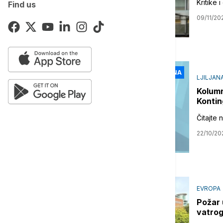
Kritike
Find us
09/11/20
KOLUMNA
LJILJAN
Kolumn
Kontin
Čitajte 
22/10/20
EVROPA
Požar 
vatrog