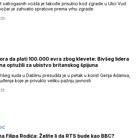
t vatrogasnih vozila je takođe prisutno kod zgrade u Ulici Vud
 požar je zahvatio spratove prema vrhu zgrade
025
ra da plati 100.000 evra zbog klevete: Bivšeg lidera
jna optužili za ubistvo britanskog špijuna
išeg suda u Dablinu presudila je u petak u korist Gerija Adamsa,
đenja koje je privuklo veliku pažnju javnosti
025
DIĆ
a Filipa Rodića: Želite li da RTS bude kao BBC?