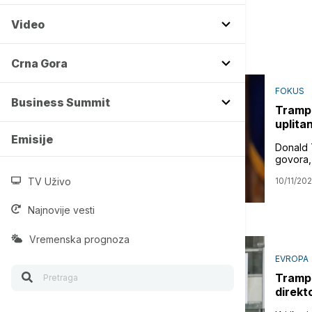
Video
Crna Gora
FOKUS
Business Summit
Tramp 
uplita
Emisije
Donald 
govora,
TV Uživo
10/11/20
Najnovije vesti
Vremenska prognoza
EVROPA
Tramp 
direkt