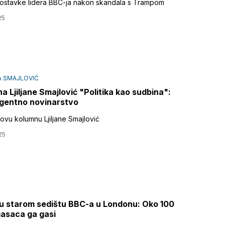
 i ostavke lidera BBC-ja nakon skandala s Trampom
25
A SMAJLOVIĆ
a Ljiljane Smajlović "Politika kao sudbina":
gentno novinarstvo
novu kolumnu Ljiljane Smajlović
25
u starom sedištu BBC-a u Londonu: Oko 100
asaca ga gasi