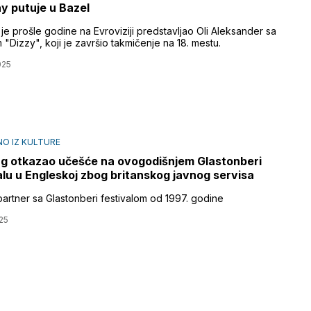
 putuje u Bazel
u je prošle godine na Evroviziji predstavljao Oli Aleksander sa
Dizzy", koji je završio takmičenje na 18. mestu.
025
O IZ KULTURE
ng otkazao učešće na ovogodišnjem Glastonberi
alu u Engleskoj zbog britanskog javnog servisa
partner sa Glastonberi festivalom od 1997. godine
25