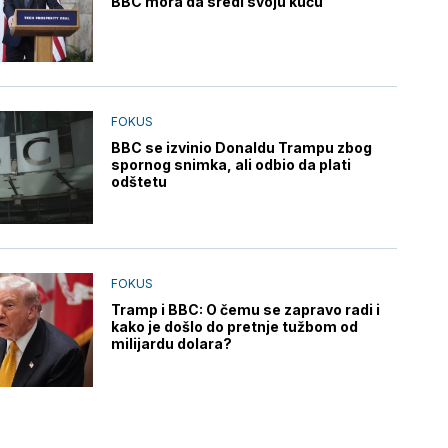
BBC mora da sredi svoju kuću
FOKUS
BBC se izvinio Donaldu Trampu zbog
spornog snimka, ali odbio da plati
odštetu
FOKUS
Tramp i BBC: O čemu se zapravo radi i
kako je došlo do pretnje tužbom od
milijardu dolara?