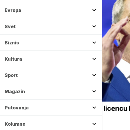
Evropa
Svet
Biznis
Kultura
Sport
Magazin
EVROPA
Faraž: Reform UK bi ukinuo licencu 
Putovanja
Kolumne