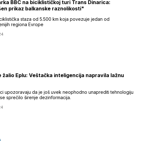
rka BBC na biciklističkoj turi Trans Dinarica:
en prikaz balkanske raznolikosti"
ciklistička staza od 5.500 km koja povezuje jedan od
enijih regiona Evrope
24
 žalio Eplu: Veštačka inteligencija napravila lažnu
aci upozoravaju da je još uvek neophodno unaprediti tehnologiju
se sprečilo širenje dezinformacija.
24
A