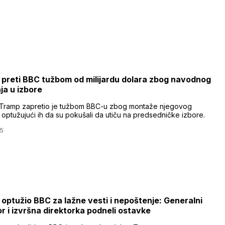
preti BBC tužbom od milijardu dolara zbog navodnog
nja u izbore
Tramp zapretio je tužbom BBC-u zbog montaže njegovog
 optužujući ih da su pokušali da utiču na predsedničke izbore.
25
optužio BBC za lažne vesti i nepoštenje: Generalni
or i izvršna direktorka podneli ostavke