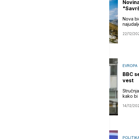
Novina
"Savrš
Nova bi
najudalj
22/12/20
EVROPA
BBC se
vest
Stručnj
kako bi 
14/12/20
POLITIK