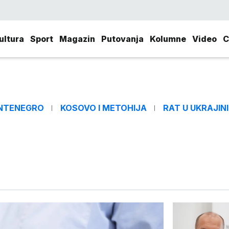
ultura
Sport
Magazin
Putovanja
Kolumne
Video
C
NTENEGRO
KOSOVO I METOHIJA
RAT U UKRAJINI