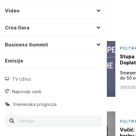
Video
Crna Gora
Business Summit
POLITIK
Stupa 
Emisije
Doplat
Smanjen
do 50 o
TV Uživo
31/07/2
Najnovije vesti
Vremenska prognoza
POLITIK
Vučić: 
borbu 