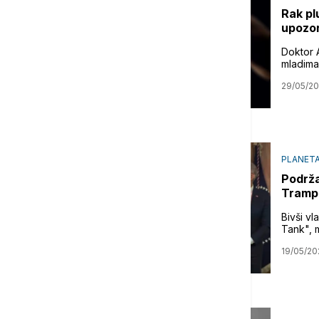
Rak pl
upozor
Doktor 
mladima
29/05/2
PLANET
Podrža
Trampo
Bivši vl
Tank", m
19/05/20