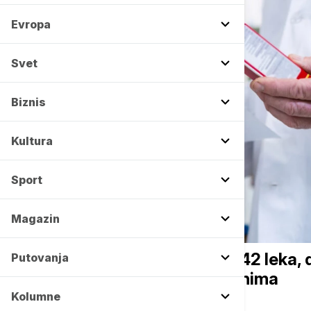
Evropa
Svet
Biznis
Kultura
Sport
Magazin
DRUŠTVO
Tasić: Smanjena cena za 742 leka,
Putovanja
odgovornost prema građanima
Kolumne