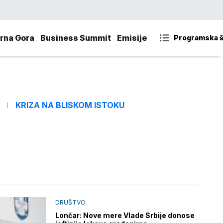
rna Gora
Business Summit
Emisije
Programska 
KRIZA NA BLISKOM ISTOKU
DRUŠTVO
Lončar: Nove mere Vlade Srbije donose