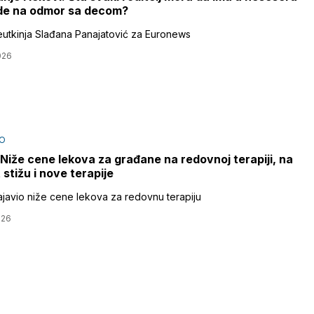
de na odmor sa decom?
utkinja Slađana Panajatović za Euronews
026
O
 Niže cene lekova za građane na redovnoj terapiji, na
 stižu i nove terapije
ajavio niže cene lekova za redovnu terapiju
026