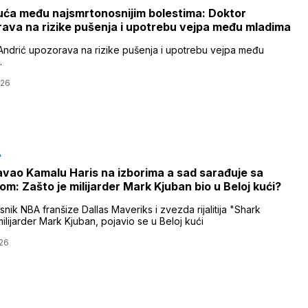
uća među najsmrtonosnijim bolestima: Doktor
ava na rizike pušenja i upotrebu vejpa među mladima
Andrić upozorava na rizike pušenja i upotrebu vejpa među
.
026
A
vao Kamalu Haris na izborima a sad sarađuje sa
m: Zašto je milijarder Mark Kjuban bio u Beloj kući?
asnik NBA franšize Dallas Maveriks i zvezda rijalitija "Shark
ilijarder Mark Kjuban, pojavio se u Beloj kući
26