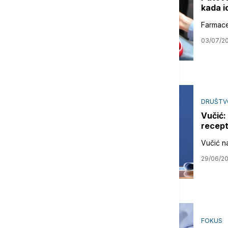
kada i
Farmace
03/07/2
DRUŠTV
Vučić:
recept
Vučić n
29/06/2
FOKUS