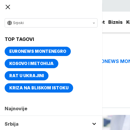
Srpski
Srbija
Evropa
Svet
Biznis
K
Srpski
TOP TAGOVI
EURONEWS MONTENEGRO
EURONEWS MO
TOP TAGOVI
KOSOVO I METOHIJA
RAT U UKRAJINI
Vise o temi
KRIZA NA BLISKOM ISTOKU
Lekovi
Najnovije
Srbija