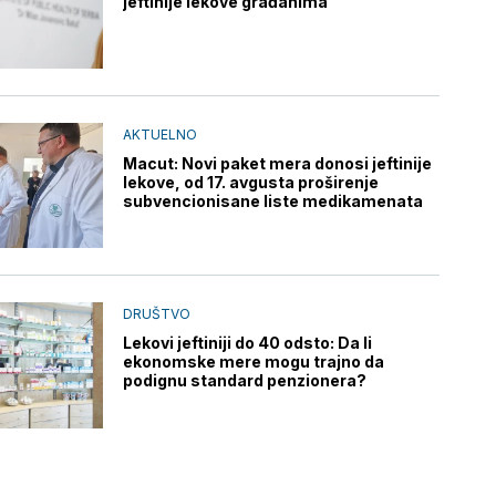
jeftinije lekove građanima
AKTUELNO
Macut: Novi paket mera donosi jeftinije
lekove, od 17. avgusta proširenje
subvencionisane liste medikamenata
DRUŠTVO
Lekovi jeftiniji do 40 odsto: Da li
ekonomske mere mogu trajno da
podignu standard penzionera?