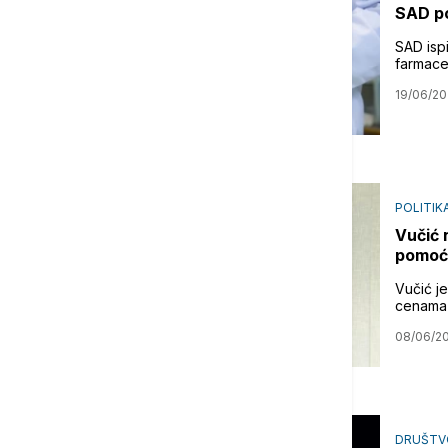
SAD po
SAD ispi
farmace
19/06/2
POLITIK
Vučić 
pomoći
Vučić j
cenama 
08/06/2
DRUŠTV