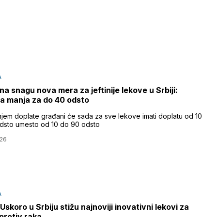
A
na snagu nova mera za jeftinije lekove u Srbiji:
a manja za do 40 odsto
jem doplate građani će sada za sve lekove imati doplatu od 10
dsto umesto od 10 do 90 odsto
026
A
Uskoro u Srbiju stižu najnoviji inovativni lekovi za
protiv raka