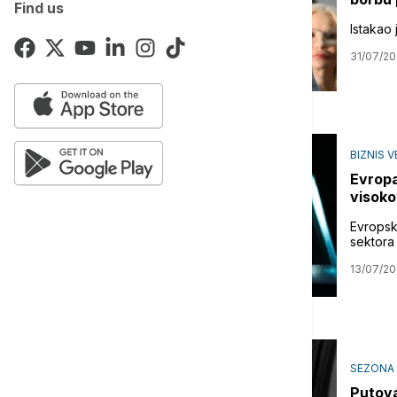
Find us
Istakao 
31/07/2
BIZNIS V
Evropa
visoko
Evropsk
sektora
13/07/2
SEZONA
Putova