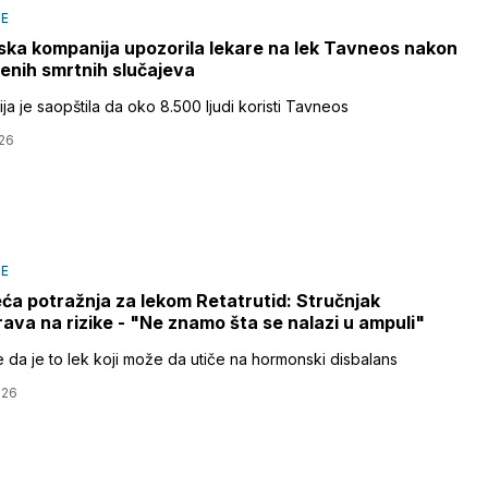
JE
ka kompanija upozorila lekare na lek Tavneos nakon
ljenih smrtnih slučajeva
a je saopštila da oko 8.500 ljudi koristi Tavneos
26
JE
ća potražnja za lekom Retatrutid: Stručnjak
ava na rizike - "Ne znamo šta se nalazi u ampuli"
je da je to lek koji može da utiče na hormonski disbalans
026