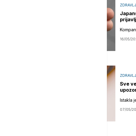
ZDRAVL
Japans
prijav
Kompanij
16/05/20
ZDRAVL
Sve ve
upozor
Istakla 
07/05/2