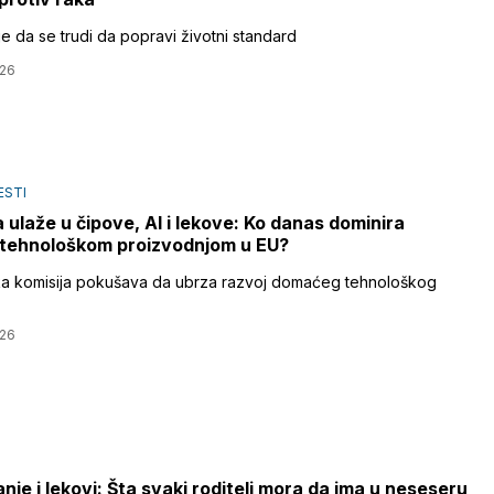
je da se trudi da popravi životni standard
026
ESTI
 ulaže u čipove, AI i lekove: Ko danas dominira
tehnološkom proizvodnjom u EU?
a komisija pokušava da ubrza razvoj domaćeg tehnološkog
026
nje i lekovi: Šta svaki roditelj mora da ima u neseseru