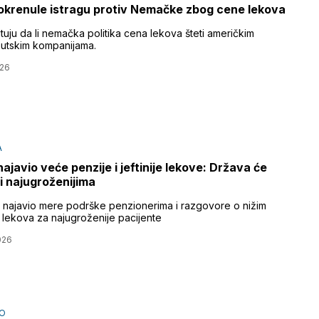
krenule istragu protiv Nemačke zbog cene lekova
tuju da li nemačka politika cena lekova šteti američkim
utskim kompanijama.
026
A
najavio veće penzije i jeftinije lekove: Država će
 najugroženijima
e najavio mere podrške penzionerima i razgovore o nižim
lekova za najugroženije pacijente
026
O