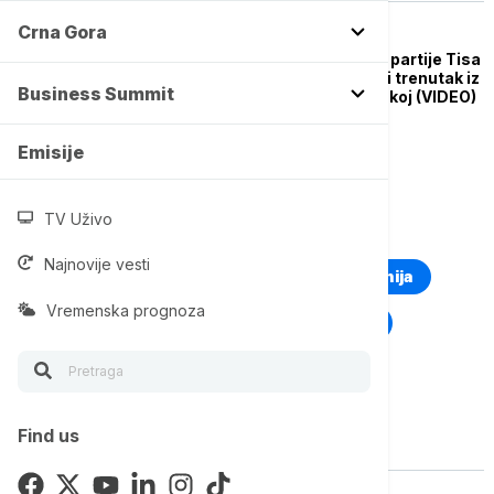
Crna Gora
EVROPA
Pobednički ples člana partije Tisa
obišao planetu: Viralni trenutak iz
Business Summit
izborne noći u Mađarskoj (VIDEO)
Emisije
TV Uživo
TOP TAGOVI
Najnovije vesti
Euronews Montenegro
Kosovo i Metohija
Vremenska prognoza
Rat u Ukrajini
Kriza na Bliskom istoku
Find us
Vise o temi