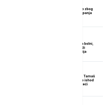
AKTUELNO
Đurđev: Orban nije pao zbog
opozicije već zbog osipanja
sopstvene baze
EVROPA
Orban: Rezutati izbora bolni,
Fides nastavlja da služi
Mađarskoj kao opozicija
EVROPA
Predsednik Mađarske Tamaš
Šuljok: Kakav god da je ishod
izbora, pobednik će steći
legitimnu vlast