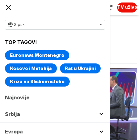
TV uživo
Srpski
TOP TAGOVI
Vise o temi
Izbori u Mađarskoj
Euronews Montenegro
Kosovo i Metohija
Rat u Ukrajini
Kriza na Bliskom istoku
Najnovije
Srbija
Evropa