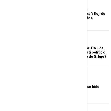
EVROPA
"Slobodna, evropska i
funkcionalna Mađarska": Koji će
biti prioriteti nove vlade u
Budimpešti?
EVROPA
Mađari izabrali Mađara: Da li će
odlazak Orbana izazvati politički
potres od SAD i Rusije do Srbije?
EVROPA
Peter Mađar: Vlada Tise biće
vlada svakog Mađara