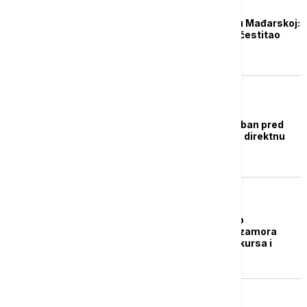
EVROPA
Parlamentarni izbori u Mađarskoj:
Orban priznao poraz, čestitao
pobedu Mađaru
REGION
Izbori u Mađarskoj: Orban pred
najvećim izazovom uz direktnu
podršku iz Vašingtona
EVROPA
Izbori u Mađarskoj kao
prekretnica - između zamora
birača, geopolitičkog kursa i
Orbanovog rejtinga