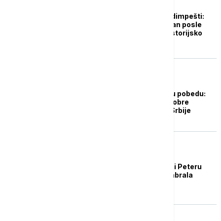
EVROPA
Euronews Srbija u Budimpešti:
Kakva je atmosfera dan posle
izbora u Mađarskoj i istorijsko
visoke izlaznosti
POLITIKA
Vučić čestitao Mađaru pobedu:
Verujem u nastavak dobre
saradnje Mađarske i Srbije
BRISELSKE VESTI
Lideri EU čestitali Tisi i Peteru
Mađaru: Mađarska izabrala
Evropu