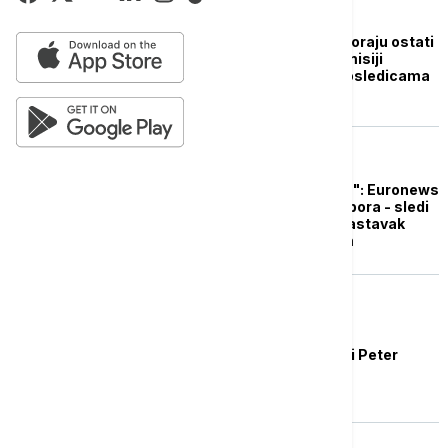
EVROPA
"Odnosi sa Srbijom moraju ostati
stabilni": Zečević u emisiji
Euronews Region o posledicama
izbora u Mađarskoj
REGION
"Neću biti drugi Orban": Euronews
u Budimpšeti posle izbora - sledi
novi kurs ka EU, ali i nastavak
saradnje sa Moskvom
EVROPA
Orhan Dragaš: "Srpski Peter
Mađar" ne postoji