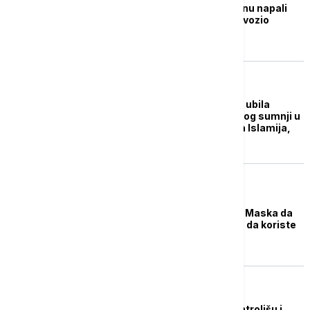
Ekstremisti u Pakistanu napali
vojni konvoj koji je prevozio
Kineze
FOKUS
Indonežanska policija ubila
dvojicu muškaraca zbog sumnji u
veze s grupom Džema Islamija,
bliskoj Al Kaidi
FOKUS
Republikanci traže od Maska da
ne dozvoli teroristima da koriste
Tviter
FOKUS
Asad tvrdi da SAD kontrolišu i