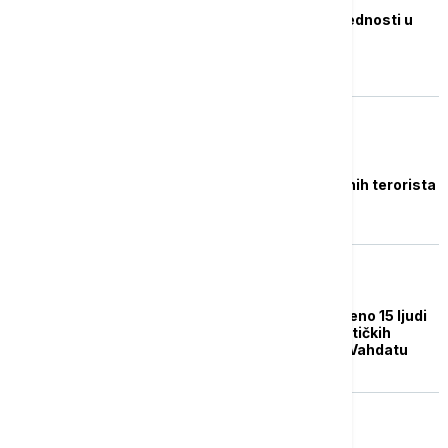
Povećane mere bezbednosti u
Češkoj zbog mogućeg
terorističkog napada
PLANETA
Irak pogubio 11 osuđenih terorista
FOKUS
U Tadžikistanu uhapšeno 15 ljudi
zbog priprema terorističkih
napada u Dušanbeu i Vahdatu
EVROPA