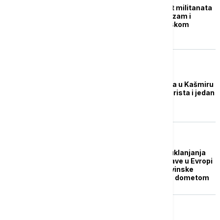
U Iraku obešeno deset militanata
zbog optužbi za terorizam i
povezanost sa Islamskom
državom
FOKUS
U dva odvojena sukoba u Kašmiru
ubijena četvorica terorista i jedan
indijski vojnik
PLANETA
Međunarodna akcija uklanjanja
servera Islamske države u Evropi
i SAD: Na njima su novinske
agencije sa globalnim dometom
EVROPA