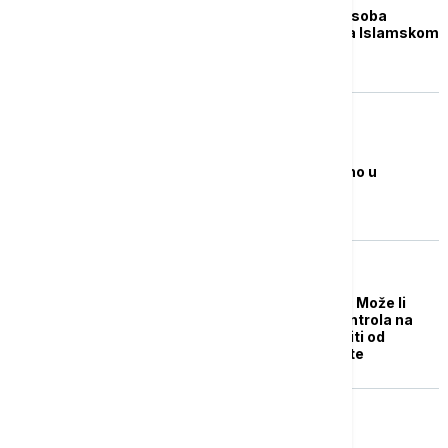
Turska uhapsila 147 osoba
navodno povezanih sa Islamskom
državom
FOKUS
Pet civila u Siriji ubijeno u
terorističkom napadu
EVROPA
Dolivanje soli na ranu: Može li
Evropa uvođenjem kontrola na
granicama da se zaštiti od
opasnosti koje joj prete
FOKUS