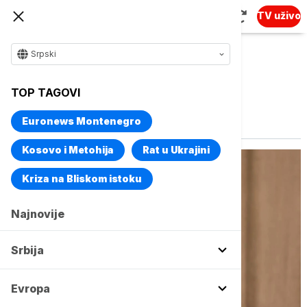
TV uživo
Srpski
TOP TAGOVI
Vise o temi
Teroristi
Euronews Montenegro
Kosovo i Metohija
Rat u Ukrajini
Kriza na Bliskom istoku
Najnovije
Srbija
Evropa