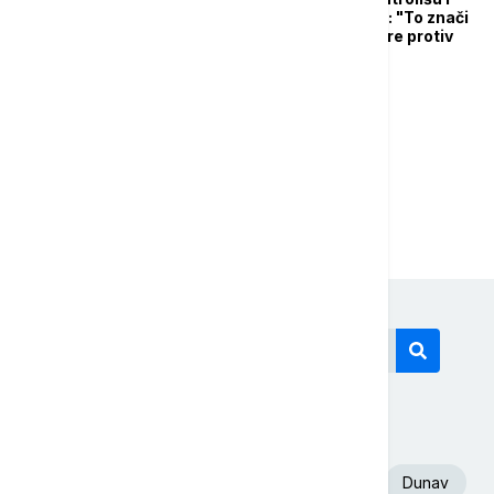
teroriste i neonaciste: "To znači
da se Rusija i Sirija bore protiv
istog neprijatelja"
1
2
3
Današnji tagovi
Euronews Srbija
Volodimir Zelenski
Dunav